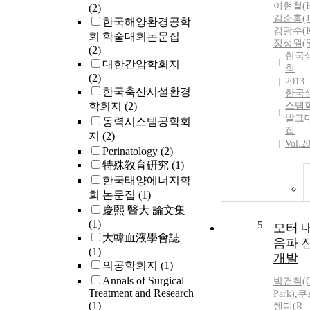
이현철(H.
(2)
김준홍(J.
한국해양환경공학
김광수(K.
회 학술대회논문집
정성원(S.
(2)
한국
대한간암학회지
회
(2)
2013
한국축산시설환경
한국
학회지
(2)
스템
발표
동력시스템공학회
집
지
(2)
Vol.2
Perinatology
(2)
特殊敎育硏究
(1)
한국태양에너지학
회 논문집
(1)
慶熙 醫大 論文集
(1)
5
모터 
大韓血液學會誌
음파 
(1)
개발
의공학회지
(1)
Annals of Surgical
박
건철(G
Treatment and Research
Park
)
,
쿠
(1)
렌디(R.