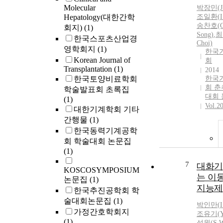
Molecular
박
장민(J
Hepatology(대한간학
조일환(
I
송찬호(C.
회지)
(1)
Song)
,
최
한국스포츠산업경
Choi)
영학회지
(1)
한국
Korean Journal of
회
Transplantation
(1)
2014
한국토양비료학회
한국
회 
학술발표회 초록집
대회
(1)
Vol.2
대한기계학회 기타
간행물
(1)
한국동력기계공학
회 학술대회 논문집
(1)
7
대화기
KOSCOSYMPOSIUM
는 이
논문집
(1)
지능제
한국추진공학회 학
술대회논문집
(1)
박인만
(
가정간호학회지
조유기(Y.
(1)
성원(S.W.