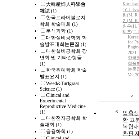
大韓産婦人科學會
Kurniaw
(Y.
I.
Kw
雜誌
(1)
란(
M.
R.
한국트라이볼로지
기(
M.
K.
학회 학술대회
(1)
환우(H. W
분석과학
(1)
태조(T. J
Korea
대한설비공학회 학
for Pr
술발표대회논문집
(1)
Engin
대한설비공학회 강
2021
연회 및 기타간행물
한국
(1)
학술
논문
한국원예학회 학술
Vol.2
발표요지
(1)
Weed&Turfgrass
Science
(1)
Clinical and
Experimental
Reproductive Medicine
(1)
6
압축성
대한전자공학회 학
한 고
술대회
(1)
복합재
응용화학
(1)
환판 
Clinical and