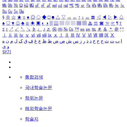
㎒
㎓
㎔
Ω
㏀
㏁
㎊
㎋
㎌
㏖
㏅
㎭
㎮
㎯
㏛
㎩
㎪
㎫
㎬
㏝
㏐
㏓
㏃
㏉
㏜
㏆
§
※
☆
★
○
●
◎
◇
◆
□
■
△
▽
→
←
↑
↓
↔
〓
◁
◀
▷
▶
♤
♠
♡
♥
♧
♣
⊙
◈
▣
◐
◑
▒
▤
▥
▨
▧
▦
▩
♨
☏
☎
☜
☞
¶
†
‡
↕
↗
↙
↖
↘
♭
♩
♪
♬
㉿
㈜
№
㏇
™
㏂
㏘
℡
＃
＆
＊
＠
ª
º
ⅰ
ⅱ
ⅲ
ⅳ
ⅴ
ⅵ
ⅶ
ⅷ
ⅸ
ⅹ
Ⅰ
Ⅱ
Ⅲ
Ⅳ
Ⅴ
Ⅵ
Ⅶ
Ⅷ
Ⅸ
Ⅹ
ا
ب
ت
ث
ج
ح
خ
د
ذ
ر
ز
س
ش
ص
ض
ط
ظ
ع
غ
ف
ق
ک
ل
م
ن
ه
و
ی
닫기
통합검색
국내학술논문
학위논문
해외학술논문
학술지