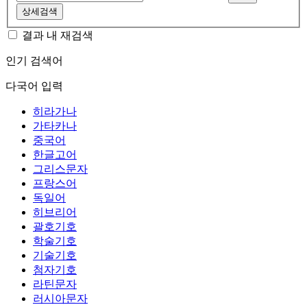
상세검색
결과 내 재검색
인기 검색어
다국어 입력
히라가나
가타카나
중국어
한글고어
그리스문자
프랑스어
독일어
히브리어
괄호기호
학술기호
기술기호
첨자기호
라틴문자
러시아문자