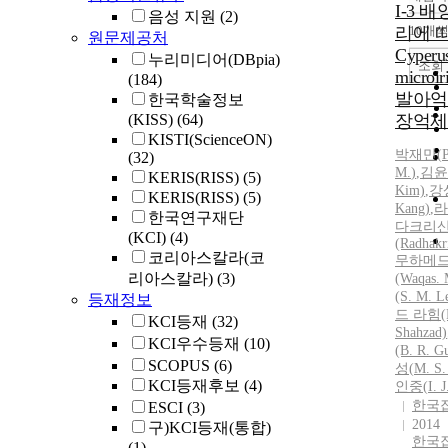
I-3 
음성 지원
(2)
리에 
10개
원문제공처
Cyperu
누리미디어(DBpia)
조회
microi
(184)
발아억
한국학술정보
(KISS)
(64)
장억제
KISTI(ScienceON)
박
재만(
(32)
M.
)
,
김윤하
KERIS(RISS)
(5)
Kim)
,
강
KERIS(RISS)
(5)
Kang)
,
라
한국연구재단
다크리
(KCI)
(4)
(Radhakr
코리아스칼라(코
무하메드
리아스칼라)
(3)
(Waqas.
(S.
M.
Le
등재정보
드 라힘(
KCI등재
(32)
Shahzad)
KCI우수등재
(10)
(B. R. G
SCOPUS
(6)
성(
M.
S.
KCI등재후보
(4)
인중(
I.
J
한국
ESCI
(3)
2014
구)KCI등재(통합)
한국
(1)