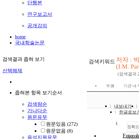
단행본
연구보고서
공개강의
home
국내학술논문
저자 : 
검색결과 좁혀 보기
검색키워드
(I.M. Pa
선택해제
(검색결과
무료
기관 내
좁혀본 항목 보기순서
검색량순
내보내기
가나다순
한글로보
원문유무
1
원문있음
(272)
정확
원문없음
(8)
Enterob
음성지원유무
내림차