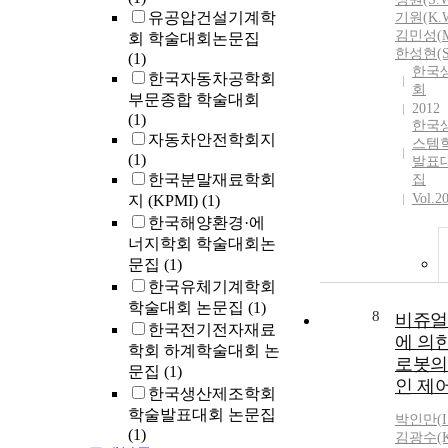
유공압건설기계학
기원(K.W
김민성(
회 학술대회논문집
한성현(S.
(1)
한국
한국자동차공학회
회
부문종합 학술대회
2012
(1)
한국
자동차안전학회지
스템
(1)
발표
한국분말재료학회
집
Vol.2
지 (KPMI)
(1)
한국해양환경·에
너지학회 학술대회논
문집
(1)
한국유체기계학회
학술대회 논문집
(1)
8
비쥬얼
한국전기전자재료
에 의
학회 하계학술대회 논
로봇의
문집
(1)
인 제
한국생산제조학회
학술발표대회 논문집
박인만
(
(1)
김광수(K.