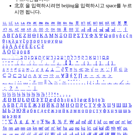
北京 을 입력하시려면
beijing
을 입력하시고 space를 누르
시면 됩니다.
ㅥ
ㅦ
ㅧ
ㅨ
ㅩ
ㅪ
ㅫ
ㅬ
ㅭ
ㅮ
ㅯ
ㅰ
ㅱ
ㅲ
ㅳ
ㅴ
ㅵ
ㅶ
ㅷ
ㅸ
ㅹ
ㅺ
ㅻ
ㅼ
ㅽ
ㅾ
ㅿ
ㆀ
ㆁ
ㆂ
ㆃ
ㆄ
ㆅ
ㆆ
ㆇ
ㆈ
ㆉ
ㆊ
ㆋ
ㆌ
ㆍ
ㆎ
Α
Β
Γ
Δ
Ε
Ζ
Η
Θ
Ι
Κ
Λ
Μ
Ν
Ξ
Ο
Π
Ρ
Σ
Τ
Υ
Φ
Χ
Ψ
Ω
α
β
γ
δ
ε
ζ
η
θ
ι
κ
λ
μ
ν
ξ
ο
π
ρ
σ
τ
υ
φ
χ
ψ
ω
á
à
Á
À
é
è
É
È
ç
Ç
ê
Ä
Ö
Ü
ä
ö
ü
ß
ְ
ֳ
ֲ
ֱ
ָ
ַ
ֵ
ֶ
ִ
ֹ
ּ
ֻ
ׂ
ׁ
ּ
ב
ה
נ
מ
צ
ת
ץ
ש
ד
ג
כ
ע
י
ח
ל
ך
ף
ק
ר
א
ט
ו
ן
ם
פ
‘
’
“
”
〔
〕
〈
〉
「
」
『
』
【
】
＂
（
）
［
］
｛
｝
±
×
÷
≠
≤
≥
∞
∴
♂
♀
∠
⊥
⌒
∂
∇
≡
≒
≪
≫
√
∽
∝
∵
∫
∬
∈
∋
⊆
⊇
⊂
⊃
∪
∩
∧
∨
￢
⇒
⇔
∀
∃
∮
∑
∏
＋
－
＜
＝
＞
、
。
·
‥
…
¨
〃
―
∥
＼
∼
´
～
ˇ
˘
˝
˚
˙
¸
˛
¡
¿
ː
！
＇
，
．
／
：
；
？
＾
＿
｀
｜
½
⅓
⅔
¼
¾
⅛
⅜
⅝
⅞
¹
²
³
⁴
ⁿ
₁
₂
₃
₄
Æ
Ð
Ħ
Ĳ
Ł
Ø
Œ
Þ
Ŧ
Ŋ
æ
đ
ð
ħ
ı
ĳ
ĸ
ŀ
ł
ø
œ
ß
þ
ŧ
ŋ
ŉ
А
Б
В
Г
Д
Е
Ё
Ж
З
И
Й
К
Л
М
Н
О
П
Р
С
Т
У
Ф
Х
Ц
Ч
Ш
Щ
Ъ
Ы
Ь
Э
Ю
Я
а
б
в
г
д
е
ё
ж
з
и
й
к
л
м
н
о
п
р
с
т
у
ф
х
ц
ч
ш
щ
ъ
ы
ь
э
ю
я
′
″
℃
Å
￠
￡
￥
¤
℉
‰
＄
％
Ｆ
￦
㎕
㎖
㎗
ℓ
㎘
㏄
㎣
㎤
㎥
㎦
㎙
㎚
㎛
㎜
㎝
㎞
㎟
㎠
㎡
㎢
㏊
㎍
㎎
㎏
㏏
㎈
㎉
㏈
㎧
㎨
㎰
㎱
㎲
㎳
㎴
㎵
㎶
㎷
㎸
㎹
㎀
㎁
㎂
㎃
㎄
㎺
㎻
㎽
㎾
㎿
㎐
㎑