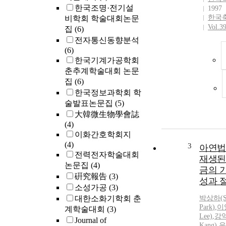
한국조명·전기설
1997
한국
비학회 학술대회논문
Vol.3
집
(6)
전자통신동향분석
(6)
한국기계가공학회
춘추계학술대회 논문
집
(6)
한국정보과학회 학
술발표논문집
(5)
大韓微生物學會誌
(4)
이화간호학회지
(4)
3
아연법
전력전자학술대회
재생된
논문집
(4)
금의 
硏究報告
(3)
성과 
소성가공
(3)
대한소화기학회 춘
박
상하(S
Park
)
,
이
계학술대회
(3)
Lee)
,
강
Journal of
Kang)
,
유