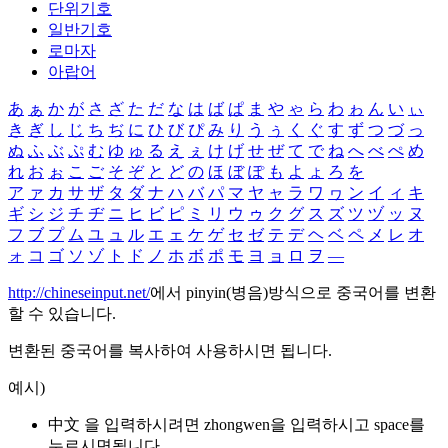
단위기호
일반기호
로마자
아랍어
あ
ぁ
か
が
さ
ざ
た
だ
な
は
ば
ぱ
ま
や
ゃ
ら
わ
ゎ
ん
い
ぃ
き
ぎ
し
じ
ち
ぢ
に
ひ
び
ぴ
み
り
う
ぅ
く
ぐ
す
ず
つ
づ
っ
ぬ
ふ
ぶ
ぷ
む
ゆ
ゅ
る
え
ぇ
け
げ
せ
ぜ
て
で
ね
へ
べ
ぺ
め
れ
お
ぉ
こ
ご
そ
ぞ
と
ど
の
ほ
ぼ
ぽ
も
よ
ょ
ろ
を
ア
ァ
カ
サ
ザ
タ
ダ
ナ
ハ
バ
パ
マ
ヤ
ャ
ラ
ワ
ヮ
ン
イ
ィ
キ
ギ
シ
ジ
チ
ヂ
ニ
ヒ
ビ
ピ
ミ
リ
ウ
ゥ
ク
グ
ス
ズ
ツ
ヅ
ッ
ヌ
フ
ブ
プ
ム
ユ
ュ
ル
エ
ェ
ケ
ゲ
セ
ゼ
テ
デ
ヘ
ベ
ペ
メ
レ
オ
ォ
コ
ゴ
ソ
ゾ
ト
ド
ノ
ホ
ボ
ポ
モ
ヨ
ョ
ロ
ヲ
―
http://chineseinput.net/
에서 pinyin(병음)방식으로 중국어를 변환
할 수 있습니다.
변환된 중국어를 복사하여 사용하시면 됩니다.
예시)
中文 을 입력하시려면
zhongwen
을 입력하시고 space를
누르시면됩니다.