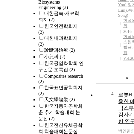
Biosystems
Yoo)
,
임지
Engineering
(3)
Lim)
,
송아
대한금속·재료학
Song)
회지
(2)
한국
한국안전학회지
회
2016
(2)
한국
대한내과학회지
스템
(2)
발표
診斷과治療
(2)
집
小兒科
(2)
Vol.2
한국공업화학회 연
구논문 초록집
(2)
Composites research
(2)
한국표면공학회지
(2)
4
로봇비
天文學論叢
(2)
용한 
한국자동차공학회
닉스부
춘 추계 학술대회 논
검사기
문집
(2)
한 연
한국전산유체공학
회 학술대회논문집
박인만
(