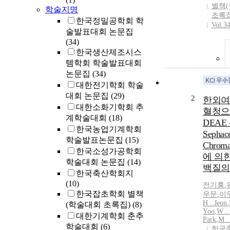
별책
학술지명
초록집
한국정밀공학회 학
Vol.3
술발표대회 논문집
(34)
한국생산제조시스
템학회 학술발표대회
논문집
(34)
대한전기학회 학술
대회 논문집
(29)
2
한외여
대한소화기학회 추
혈청으
계학술대회
(18)
DEAE 
한국농업기계학회
Sephac
학술발표논문집
(15)
Chroma
한국소성가공학회
에 의
학술대회 논문집
(14)
백질의
한국축산학회지
(10)
전기홍
,
한국잡초학회 별책
우문
,
이무
H . Jeon
,
(학술대회 초록집)
(8)
Yoo
,
W .
대한기계학회 춘추
Park
,
M
.
학술대회
(6)
한국