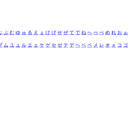
ぶ
ぷ
む
ゆ
ゅ
る
え
ぇ
け
げ
せ
ぜ
て
で
ね
へ
べ
ぺ
め
れ
お
ぉ
プ
ム
ユ
ュ
ル
エ
ェ
ケ
ゲ
セ
ゼ
テ
デ
ヘ
ベ
ペ
メ
レ
オ
ォ
コ
ゴ