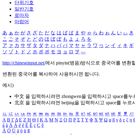
단위기호
일반기호
로마자
아랍어
あ
ぁ
か
が
さ
ざ
た
だ
な
は
ば
ぱ
ま
や
ゃ
ら
わ
ゎ
ん
い
ぃ
き
こ
ご
そ
ぞ
と
ど
の
ほ
ぼ
ぽ
も
よ
ょ
ろ
を
ア
ァ
カ
サ
ザ
タ
ダ
ナ
ハ
バ
パ
マ
ヤ
ャ
ラ
ワ
ヮ
ン
イ
ィ
キ
ギ
ソ
ゾ
ト
ド
ノ
ホ
ボ
ポ
モ
ヨ
ョ
ロ
ヲ
―
http://chineseinput.net/
에서 pinyin(병음)방식으로 중국어를 변환
변환된 중국어를 복사하여 사용하시면 됩니다.
예시)
中文 을 입력하시려면
zhongwen
을 입력하시고 space를
北京 을 입력하시려면
beijing
을 입력하시고 space를 누르
ㅥ
ㅦ
ㅧ
ㅨ
ㅩ
ㅪ
ㅫ
ㅬ
ㅭ
ㅮ
ㅯ
ㅰ
ㅱ
ㅲ
ㅳ
ㅴ
ㅵ
ㅶ
ㅷ
ㅸ
ㅹ
ㅺ
Α
Β
Γ
Δ
Ε
Ζ
Η
Θ
Ι
Κ
Λ
Μ
Ν
Ξ
Ο
Π
Ρ
Σ
Τ
Υ
Φ
Χ
Ψ
Ω
α
β
γ
δ
ε
ζ
η
á
à
Á
À
é
è
É
È
ç
Ç
ê
Ä
Ö
Ü
ä
ö
ü
ß