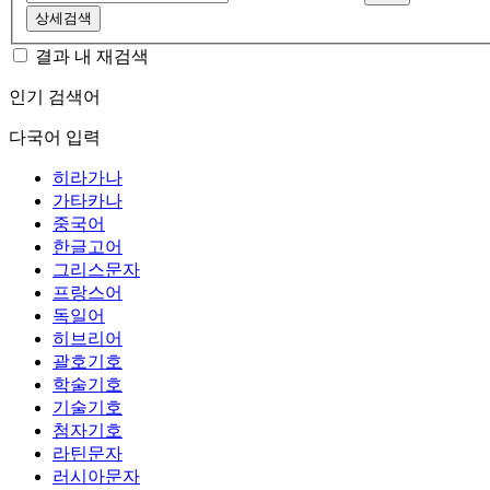
상세검색
결과 내 재검색
인기 검색어
다국어 입력
히라가나
가타카나
중국어
한글고어
그리스문자
프랑스어
독일어
히브리어
괄호기호
학술기호
기술기호
첨자기호
라틴문자
러시아문자