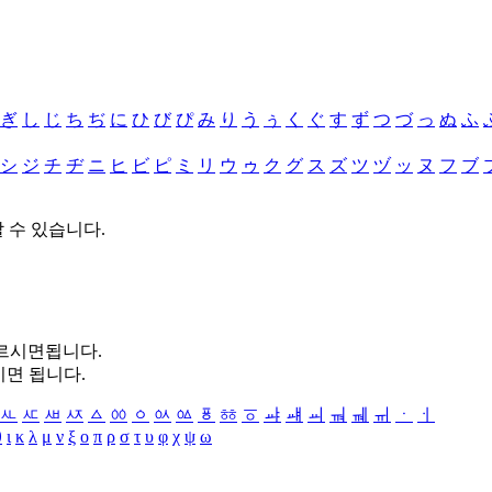
ぎ
し
じ
ち
ぢ
に
ひ
び
ぴ
み
り
う
ぅ
く
ぐ
す
ず
つ
づ
っ
ぬ
ふ
シ
ジ
チ
ヂ
ニ
ヒ
ビ
ピ
ミ
リ
ウ
ゥ
ク
グ
ス
ズ
ツ
ヅ
ッ
ヌ
フ
ブ
할 수 있습니다.
누르시면됩니다.
시면 됩니다.
ㅻ
ㅼ
ㅽ
ㅾ
ㅿ
ㆀ
ㆁ
ㆂ
ㆃ
ㆄ
ㆅ
ㆆ
ㆇ
ㆈ
ㆉ
ㆊ
ㆋ
ㆌ
ㆍ
ㆎ
θ
ι
κ
λ
μ
ν
ξ
ο
π
ρ
σ
τ
υ
φ
χ
ψ
ω