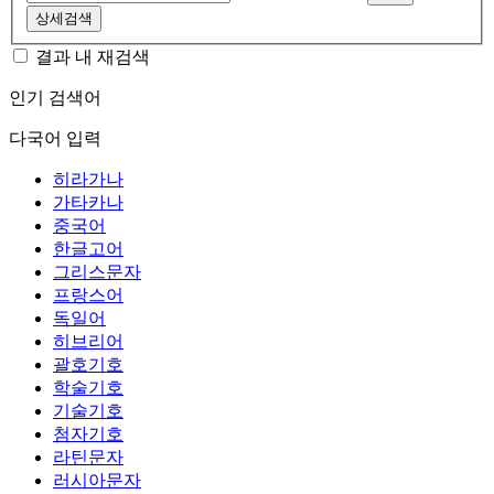
상세검색
결과 내 재검색
인기 검색어
다국어 입력
히라가나
가타카나
중국어
한글고어
그리스문자
프랑스어
독일어
히브리어
괄호기호
학술기호
기술기호
첨자기호
라틴문자
러시아문자