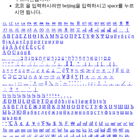
北京 을 입력하시려면
beijing
을 입력하시고 space를 누르
시면 됩니다.
ㅥ
ㅦ
ㅧ
ㅨ
ㅩ
ㅪ
ㅫ
ㅬ
ㅭ
ㅮ
ㅯ
ㅰ
ㅱ
ㅲ
ㅳ
ㅴ
ㅵ
ㅶ
ㅷ
ㅸ
ㅹ
ㅺ
ㅻ
ㅼ
ㅽ
ㅾ
ㅿ
ㆀ
ㆁ
ㆂ
ㆃ
ㆄ
ㆅ
ㆆ
ㆇ
ㆈ
ㆉ
ㆊ
ㆋ
ㆌ
ㆍ
ㆎ
Α
Β
Γ
Δ
Ε
Ζ
Η
Θ
Ι
Κ
Λ
Μ
Ν
Ξ
Ο
Π
Ρ
Σ
Τ
Υ
Φ
Χ
Ψ
Ω
α
β
γ
δ
ε
ζ
η
θ
ι
κ
λ
μ
ν
ξ
ο
π
ρ
σ
τ
υ
φ
χ
ψ
ω
á
à
Á
À
é
è
É
È
ç
Ç
ê
Ä
Ö
Ü
ä
ö
ü
ß
ְ
ֳ
ֲ
ֱ
ָ
ַ
ֵ
ֶ
ִ
ֹ
ּ
ֻ
ׂ
ׁ
ּ
ב
ה
נ
מ
צ
ת
ץ
ש
ד
ג
כ
ע
י
ח
ל
ך
ף
ק
ר
א
ט
ו
ן
ם
פ
‘
’
“
”
〔
〕
〈
〉
「
」
『
』
【
】
＂
（
）
［
］
｛
｝
±
×
÷
≠
≤
≥
∞
∴
♂
♀
∠
⊥
⌒
∂
∇
≡
≒
≪
≫
√
∽
∝
∵
∫
∬
∈
∋
⊆
⊇
⊂
⊃
∪
∩
∧
∨
￢
⇒
⇔
∀
∃
∮
∑
∏
＋
－
＜
＝
＞
、
。
·
‥
…
¨
〃
―
∥
＼
∼
´
～
ˇ
˘
˝
˚
˙
¸
˛
¡
¿
ː
！
＇
，
．
／
：
；
？
＾
＿
｀
｜
½
⅓
⅔
¼
¾
⅛
⅜
⅝
⅞
¹
²
³
⁴
ⁿ
₁
₂
₃
₄
Æ
Ð
Ħ
Ĳ
Ł
Ø
Œ
Þ
Ŧ
Ŋ
æ
đ
ð
ħ
ı
ĳ
ĸ
ŀ
ł
ø
œ
ß
þ
ŧ
ŋ
ŉ
А
Б
В
Г
Д
Е
Ё
Ж
З
И
Й
К
Л
М
Н
О
П
Р
С
Т
У
Ф
Х
Ц
Ч
Ш
Щ
Ъ
Ы
Ь
Э
Ю
Я
а
б
в
г
д
е
ё
ж
з
и
й
к
л
м
н
о
п
р
с
т
у
ф
х
ц
ч
ш
щ
ъ
ы
ь
э
ю
я
′
″
℃
Å
￠
￡
￥
¤
℉
‰
＄
％
Ｆ
￦
㎕
㎖
㎗
ℓ
㎘
㏄
㎣
㎤
㎥
㎦
㎙
㎚
㎛
㎜
㎝
㎞
㎟
㎠
㎡
㎢
㏊
㎍
㎎
㎏
㏏
㎈
㎉
㏈
㎧
㎨
㎰
㎱
㎲
㎳
㎴
㎵
㎶
㎷
㎸
㎹
㎀
㎁
㎂
㎃
㎄
㎺
㎻
㎽
㎾
㎿
㎐
㎑