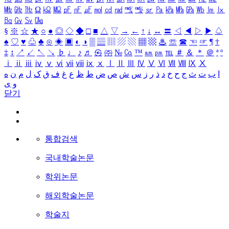
㎒
㎓
㎔
Ω
㏀
㏁
㎊
㎋
㎌
㏖
㏅
㎭
㎮
㎯
㏛
㎩
㎪
㎫
㎬
㏝
㏐
㏓
㏃
㏉
㏜
㏆
§
※
☆
★
○
●
◎
◇
◆
□
■
△
▽
→
←
↑
↓
↔
〓
◁
◀
▷
▶
♤
♠
♡
♥
♧
♣
⊙
◈
▣
◐
◑
▒
▤
▥
▨
▧
▦
▩
♨
☏
☎
☜
☞
¶
†
‡
↕
↗
↙
↖
↘
♭
♩
♪
♬
㉿
㈜
№
㏇
™
㏂
㏘
℡
＃
＆
＊
＠
ª
º
ⅰ
ⅱ
ⅲ
ⅳ
ⅴ
ⅵ
ⅶ
ⅷ
ⅸ
ⅹ
Ⅰ
Ⅱ
Ⅲ
Ⅳ
Ⅴ
Ⅵ
Ⅶ
Ⅷ
Ⅸ
Ⅹ
ا
ب
ت
ث
ج
ح
خ
د
ذ
ر
ز
س
ش
ص
ض
ط
ظ
ع
غ
ف
ق
ک
ل
م
ن
ه
و
ی
닫기
통합검색
국내학술논문
학위논문
해외학술논문
학술지