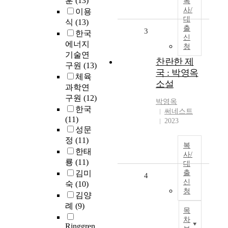
훈
(13)
복
사/
이용
대
식
(13)
출
3
한국
신
에너지
청
기술연
찬란한 제
구원
(13)
국 : 박영옥
체육
소설
과학연
구원
(12)
박영옥
한국
써네스트
(11)
2023
성문
정
(11)
복
한태
사/
룡
(11)
대
김미
출
4
신
숙
(10)
청
김양
례
(9)
목
차
Ringgren,