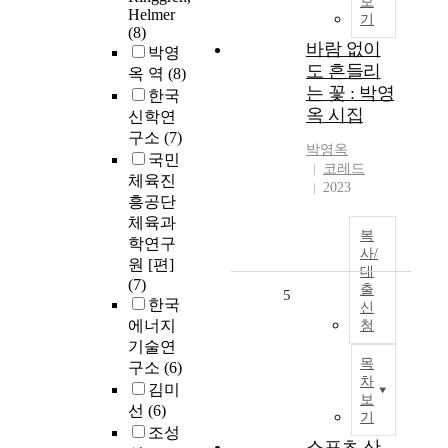
보
Helmer
기
(8)
바람 없이
박영
도 흔들리
옥 역
(8)
는 꽃 : 박영
한국
옥 시집
신학연
구소
(7)
박영옥
국민
코레드
체육진
2023
흥공단
체육과
복
학연구
사/
원 [편]
대
(7)
출
5
한국
신
에너지
청
기술연
목
구소
(6)
차
김미
보
선
(6)
기
조성
스포츠 산