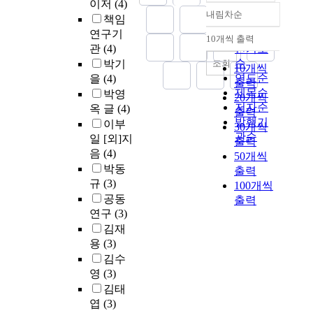
이저
(4)
내림차순
책임
정확도
연구기
순
10개씩 출력
내림차순
관
(4)
인기도
순
조회
박기
10개씩
연도순
을
(4)
출력
제목순
박영
20개씩
저자순
옥 글
(4)
출력
발행기
이부
30개씩
관순
일 [외]지
출력
음
(4)
50개씩
박동
출력
규
(3)
100개씩
공동
출력
연구
(3)
김재
용
(3)
김수
영
(3)
김태
엽
(3)