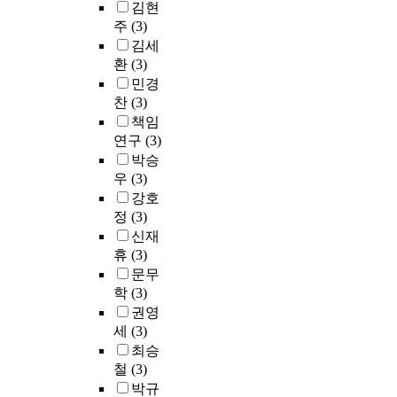
김현
주
(3)
김세
환
(3)
민경
찬
(3)
책임
연구
(3)
박승
우
(3)
강호
정
(3)
신재
휴
(3)
문무
학
(3)
권영
세
(3)
최승
철
(3)
박규