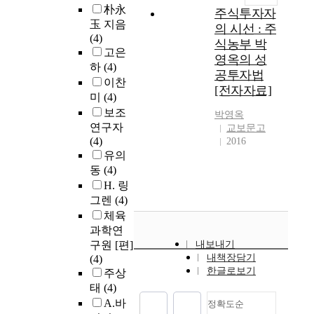
朴永
주식투자자
玉 지음
의 시선 : 주
(4)
식농부 박
고은
영옥의 성
하
(4)
공투자법
이찬
[전자자료]
미
(4)
보조
박영옥
연구자
교보문고
(4)
2016
유의
동
(4)
H. 링
그렌
(4)
체육
과학연
구원 [편]
내보내기
내책장담기
(4)
한글로보기
주상
태
(4)
A.바
정확도순