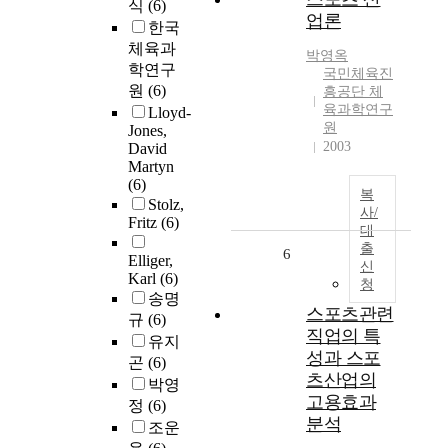
식
(6)
업론
한국
체육과
박영옥
학연구
국민체육진
원
(6)
흥공단 체
육과학연구
Lloyd-
원
Jones,
2003
David
Martyn
(6)
복
Stolz,
사/
Fritz
(6)
대
출
6
Elliger,
신
Karl
(6)
청
송명
스포츠관련
규
(6)
직업의 특
유지
성과 스포
곤
(6)
츠산업의
박영
고용효과
정
(6)
분석
조운