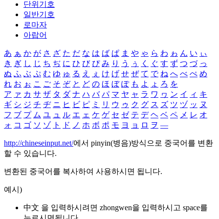
단위기호
일반기호
로마자
아랍어
あ
ぁ
か
が
さ
ざ
た
だ
な
は
ば
ぱ
ま
や
ゃ
ら
わ
ゎ
ん
い
ぃ
き
ぎ
し
じ
ち
ぢ
に
ひ
び
ぴ
み
り
う
ぅ
く
ぐ
す
ず
つ
づ
っ
ぬ
ふ
ぶ
ぷ
む
ゆ
ゅ
る
え
ぇ
け
げ
せ
ぜ
て
で
ね
へ
べ
ぺ
め
れ
お
ぉ
こ
ご
そ
ぞ
と
ど
の
ほ
ぼ
ぽ
も
よ
ょ
ろ
を
ア
ァ
カ
サ
ザ
タ
ダ
ナ
ハ
バ
パ
マ
ヤ
ャ
ラ
ワ
ヮ
ン
イ
ィ
キ
ギ
シ
ジ
チ
ヂ
ニ
ヒ
ビ
ピ
ミ
リ
ウ
ゥ
ク
グ
ス
ズ
ツ
ヅ
ッ
ヌ
フ
ブ
プ
ム
ユ
ュ
ル
エ
ェ
ケ
ゲ
セ
ゼ
テ
デ
ヘ
ベ
ペ
メ
レ
オ
ォ
コ
ゴ
ソ
ゾ
ト
ド
ノ
ホ
ボ
ポ
モ
ヨ
ョ
ロ
ヲ
―
http://chineseinput.net/
에서 pinyin(병음)방식으로 중국어를 변환
할 수 있습니다.
변환된 중국어를 복사하여 사용하시면 됩니다.
예시)
中文 을 입력하시려면
zhongwen
을 입력하시고 space를
누르시면됩니다.