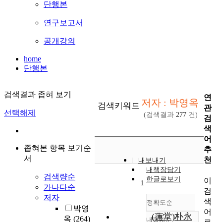
단행본
연구보고서
공개강의
home
단행본
검색결과 좁혀 보기
연
저자 : 박영옥
검색키워드
관
선택해제
(검색결과
277
건)
검
색
어
좁혀본 항목 보기순
추
서
천
내보내기
내책장담기
검색량순
한글로보기
이
1
가나다순
검
저자
색
정확도순
박영
어
(蓮堂)朴永
옥
(264)
내림차순