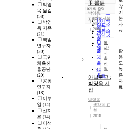
로
정확도
玉 書展
박영
많
순
10개씩 출력
옥 옮김
내림차순
이
인기도
박영옥
(58)
본
[발행자불
순
조회
10개씩
박영
명]
자
연도순
출력
옥 지음
2004
료
제목순
20개씩
(21)
저자순
출력
책임
발행기
복
30개씩
연구자
사/
관순
활
출력
(20)
대
용
국민
50개씩
출
2
도
체육진
출력
신
높
청
흥공단
100개씩
은
(20)
출력
아날로그 :
공동
자
박영옥 시
연구자
료
집
(18)
이부
박영옥
일
(14)
생각과 표
현
신지
2018
은
(14)
이석