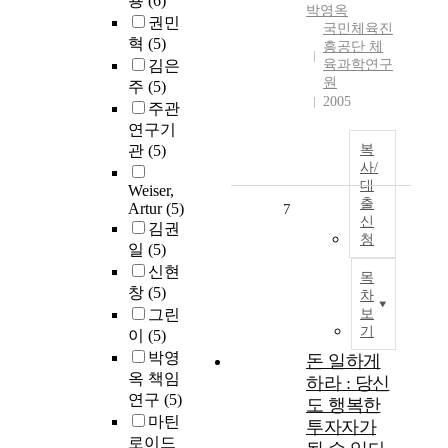
용
(6)
박영옥
권민
국민체육진
혁
(5)
흥공단 체
김은
육과학연구
원
주
(5)
2005
주관
연구기
관
(5)
복
사/
대
Weiser,
출
Artur
(5)
7
신
김권
청
일
(5)
신현
목
창
(5)
차
그린
보
기
이
(5)
박영
돈 일하게
옥 책임
하라 : 당신
연구
(5)
도 행복한
마틴
투자자가
로이드