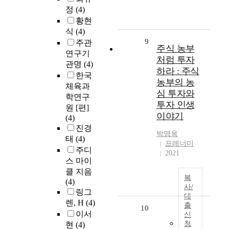
정
(4)
황현
식
(4)
9
주관
주식 농부
연구기
처럼 투자
관명
(4)
하라 : 주식
한국
농부의 농
체육과
심 투자와
학연구
투자 인생
원 [편]
이야기
(4)
진경
박영옥
태
(4)
프레너미
주디
2021
스 마이
클 지음
복
(4)
사/
링그
대
렌, H
(4)
출
10
이서
신
청
현
(4)