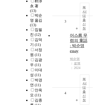
朴淳
永 著
복
(13)
사/
박순
대
영 옮김
출
3
신
(13)
청
집필
진
(12)
어스름 무
김덕
렵의 童話
기
(11)
: 박순영
서정
essay
원
(11)
박순영
김광
로맹
우
(11)
2024
이대
성
(11)
복
박경
사/
연
(11)
대
안옥
출
4
모
(11)
신
김종
청