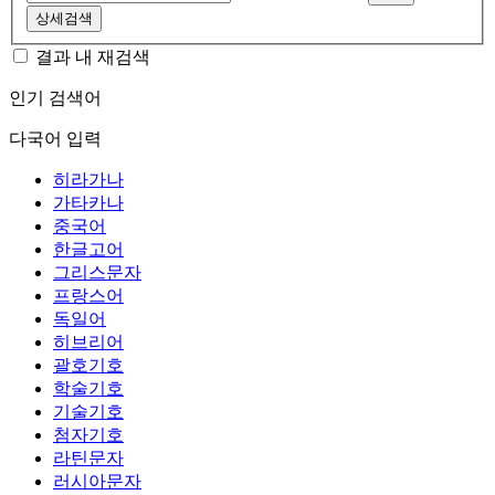
상세검색
결과 내 재검색
인기 검색어
다국어 입력
히라가나
가타카나
중국어
한글고어
그리스문자
프랑스어
독일어
히브리어
괄호기호
학술기호
기술기호
첨자기호
라틴문자
러시아문자