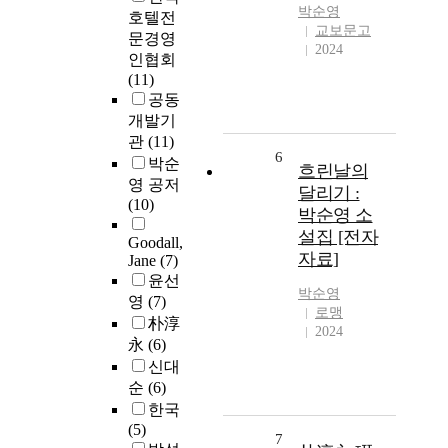
박순영
호텔전
교보문고
문경영
2024
인협회
(11)
공동
개발기
관
(11)
6
박순
흐린날의
영 공저
달리기 :
(10)
박순영 소
설집 [전자
Goodall,
자료]
Jane
(7)
윤선
박순영
영
(7)
로맹
朴淳
2024
永
(6)
신대
순
(6)
한국
(5)
7