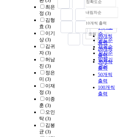
환
(3)
정확도순
최은
내림차순
정
(3)
정확도
김형
순
10개씩 출력
내림차순
효
(3)
인기도
이기
순
조회
10개씩
상
(3)
연도순
출력
김귀
제목순
20개씩
자
(3)
저자순
출력
허남
발행기
30개씩
진
(3)
관순
출력
정은
50개씩
미
(3)
출력
이재
100개씩
정
(3)
출력
이종
훈
(3)
오인
탁
(3)
김봉
균
(3)