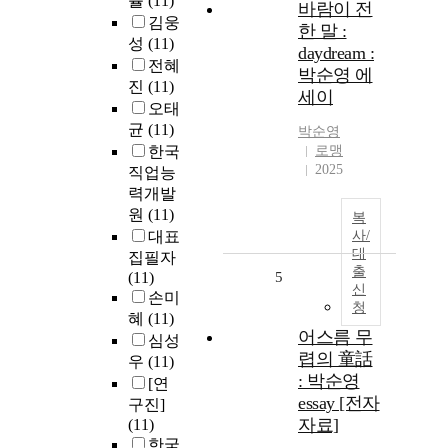
률
(11)
바람이 전
김웅
한 말 :
성
(11)
daydream :
전혜
박순영 에
진
(11)
세이
오태
균
(11)
박순영
한국
로맹
2025
직업능
력개발
원
(11)
복
대표
사/
대
집필자
출
(11)
5
신
손미
청
혜
(11)
어스름 무
심성
렵의 童話
우
(11)
: 박순영
[연
essay [전자
구진]
자료]
(11)
한국