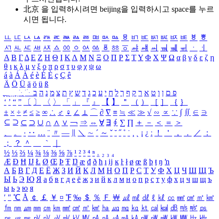
北京 을 입력하시려면
beijing
을 입력하시고 space를 누르
시면 됩니다.
ㅥ
ㅦ
ㅧ
ㅨ
ㅩ
ㅪ
ㅫ
ㅬ
ㅭ
ㅮ
ㅯ
ㅰ
ㅱ
ㅲ
ㅳ
ㅴ
ㅵ
ㅶ
ㅷ
ㅸ
ㅹ
ㅺ
ㅻ
ㅼ
ㅽ
ㅾ
ㅿ
ㆀ
ㆁ
ㆂ
ㆃ
ㆄ
ㆅ
ㆆ
ㆇ
ㆈ
ㆉ
ㆊ
ㆋ
ㆌ
ㆍ
ㆎ
Α
Β
Γ
Δ
Ε
Ζ
Η
Θ
Ι
Κ
Λ
Μ
Ν
Ξ
Ο
Π
Ρ
Σ
Τ
Υ
Φ
Χ
Ψ
Ω
α
β
γ
δ
ε
ζ
η
θ
ι
κ
λ
μ
ν
ξ
ο
π
ρ
σ
τ
υ
φ
χ
ψ
ω
á
à
Á
À
é
è
É
È
ç
Ç
ê
Ä
Ö
Ü
ä
ö
ü
ß
ְ
ֳ
ֲ
ֱ
ָ
ַ
ֵ
ֶ
ִ
ֹ
ּ
ֻ
ׂ
ׁ
ּ
ב
ה
נ
מ
צ
ת
ץ
ש
ד
ג
כ
ע
י
ח
ל
ך
ף
ק
ר
א
ט
ו
ן
ם
פ
‘
’
“
”
〔
〕
〈
〉
「
」
『
』
【
】
＂
（
）
［
］
｛
｝
±
×
÷
≠
≤
≥
∞
∴
♂
♀
∠
⊥
⌒
∂
∇
≡
≒
≪
≫
√
∽
∝
∵
∫
∬
∈
∋
⊆
⊇
⊂
⊃
∪
∩
∧
∨
￢
⇒
⇔
∀
∃
∮
∑
∏
＋
－
＜
＝
＞
、
。
·
‥
…
¨
〃
―
∥
＼
∼
´
～
ˇ
˘
˝
˚
˙
¸
˛
¡
¿
ː
！
＇
，
．
／
：
；
？
＾
＿
｀
｜
½
⅓
⅔
¼
¾
⅛
⅜
⅝
⅞
¹
²
³
⁴
ⁿ
₁
₂
₃
₄
Æ
Ð
Ħ
Ĳ
Ł
Ø
Œ
Þ
Ŧ
Ŋ
æ
đ
ð
ħ
ı
ĳ
ĸ
ŀ
ł
ø
œ
ß
þ
ŧ
ŋ
ŉ
А
Б
В
Г
Д
Е
Ё
Ж
З
И
Й
К
Л
М
Н
О
П
Р
С
Т
У
Ф
Х
Ц
Ч
Ш
Щ
Ъ
Ы
Ь
Э
Ю
Я
а
б
в
г
д
е
ё
ж
з
и
й
к
л
м
н
о
п
р
с
т
у
ф
х
ц
ч
ш
щ
ъ
ы
ь
э
ю
я
′
″
℃
Å
￠
￡
￥
¤
℉
‰
＄
％
Ｆ
￦
㎕
㎖
㎗
ℓ
㎘
㏄
㎣
㎤
㎥
㎦
㎙
㎚
㎛
㎜
㎝
㎞
㎟
㎠
㎡
㎢
㏊
㎍
㎎
㎏
㏏
㎈
㎉
㏈
㎧
㎨
㎰
㎱
㎲
㎳
㎴
㎵
㎶
㎷
㎸
㎹
㎀
㎁
㎂
㎃
㎄
㎺
㎻
㎽
㎾
㎿
㎐
㎑