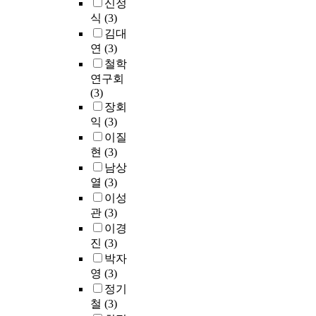
신정
식
(3)
김대
연
(3)
철학
연구회
(3)
장회
익
(3)
이질
현
(3)
남상
열
(3)
이성
관
(3)
이경
진
(3)
박자
영
(3)
정기
철
(3)