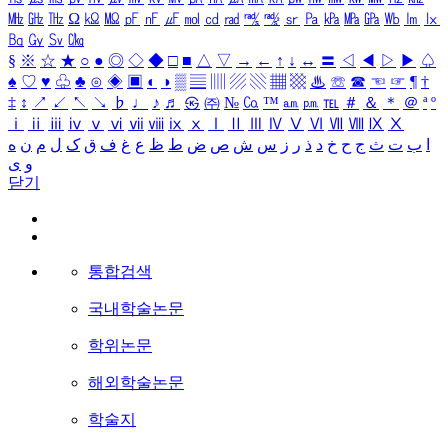
㎒
㎓
㎔
Ω
㏀
㏁
㎊
㎋
㎌
㏖
㏅
㎭
㎮
㎯
㏛
㎩
㎪
㎫
㎬
㏝
㏐
㏓
㏃
㏉
㏜
㏆
§
※
☆
★
○
●
◎
◇
◆
□
■
△
▽
→
←
↑
↓
↔
〓
◁
◀
▷
▶
♤
♠
♡
♥
♧
♣
⊙
◈
▣
◐
◑
▒
▤
▥
▨
▧
▦
▩
♨
☏
☎
☜
☞
¶
†
‡
↕
↗
↙
↖
↘
♭
♩
♪
♬
㉿
㈜
№
㏇
™
㏂
㏘
℡
＃
＆
＊
＠
ª
º
ⅰ
ⅱ
ⅲ
ⅳ
ⅴ
ⅵ
ⅶ
ⅷ
ⅸ
ⅹ
Ⅰ
Ⅱ
Ⅲ
Ⅳ
Ⅴ
Ⅵ
Ⅶ
Ⅷ
Ⅸ
Ⅹ
ا
ب
ت
ث
ج
ح
خ
د
ذ
ر
ز
س
ش
ص
ض
ط
ظ
ع
غ
ف
ق
ک
ل
م
ن
ه
و
ی
닫기
통합검색
국내학술논문
학위논문
해외학술논문
학술지