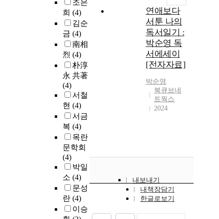
조은
연애보다
희
(4)
서툰 나의
김순
독서일기 :
금
(4)
박순영 독
南相
서에세이
烈
(4)
[전자자료]
朴淳
永 共著
박순영
(4)
북큐브네
서철
트웍스
현
(4)
2024
서금
복
(4)
목란
문학회
(4)
박일
소
(4)
내보내기
문성
내책장담기
란
(4)
한글로보기
이승