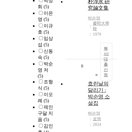
박성
朴淳永 硏
희
(5)
究論文集
이은
박순영
영
(5)
慶熙大學
이규
校
호
(5)
1979
임상
섭
(5)
복
신동
사/
숙
(5)
대
박순
출
8
영 저
신
청
(5)
조형
흐린날의
식
(5)
달리기 :
이오
박순영 소
례
(5)
설집
제인
구달 지
박순영
로맹
음
(5)
2024
김인