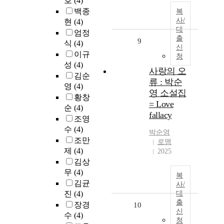
호
(4)
백종
복
사/
현
(4)
대
엄정
출
9
식
(4)
신
이규
청
성
(4)
사랑의 오
김순
류 : 박순
영
(4)
영 소설집
황창
= Love
순
(4)
fallacy
조영
수
(4)
박순영
조만
로맹
제
(4)
2025
김상
무
(4)
복
김균
사/
진
(4)
대
출
장경
10
신
수
(4)
청