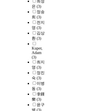
최정
은
(3)
정송
희
(3)
전지
영
(3)
김상
환
(3)
Kuper,
Adam
(3)
최지
영
(3)
정진
숙
(3)
이병
동
(3)
李鍾
樂
(3)
윤구
병
(3)