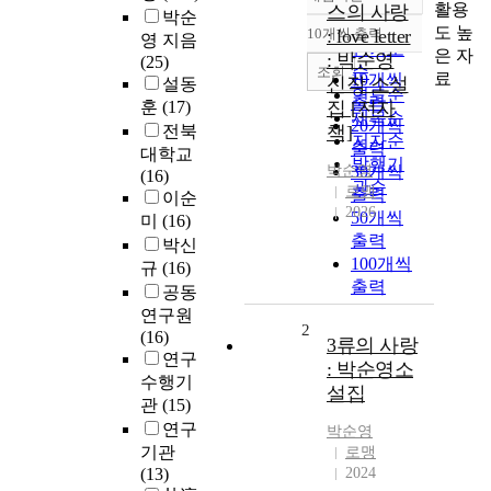
정확도
활용
스의 사랑
박순
순
도 높
10개씩 출력
: love letter
영 지음
내림차순
인기도
은 자
: 박순영
(25)
순
조회
료
10개씩
신작 소설
설동
연도순
출력
훈
(17)
집 [전자
제목순
20개씩
전북
책]
저자순
출력
대학교
발행기
박순영
30개씩
(16)
관순
로맹
출력
이순
2026
50개씩
미
(16)
출력
박신
100개씩
규
(16)
출력
공동
연구원
2
(16)
3류의 사랑
연구
: 박순영소
수행기
설집
관
(15)
연구
박순영
기관
로맹
(13)
2024