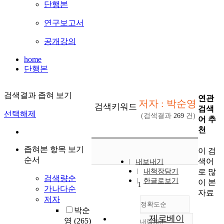
단행본
연구보고서
공개강의
home
단행본
검색결과 좁혀 보기
연관
저자 : 박순영
검색키워드
검색
선택해제
(검색결과
269
건)
어 추
천
좁혀본 항목 보기
이 검
순서
색어
내보내기
로 많
내책장담기
검색량순
한글로보기
이 본
1
가나다순
자료
저자
정확도순
박순
제로베이
영
(265)
내림차순