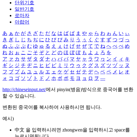
단위기호
일반기호
로마자
아랍어
あ
ぁ
か
が
さ
ざ
た
だ
な
は
ば
ぱ
ま
や
ゃ
ら
わ
ゎ
ん
い
ぃ
き
ぎ
し
じ
ち
ぢ
に
ひ
び
ぴ
み
り
う
ぅ
く
ぐ
す
ず
つ
づ
っ
ぬ
ふ
ぶ
ぷ
む
ゆ
ゅ
る
え
ぇ
け
げ
せ
ぜ
て
で
ね
へ
べ
ぺ
め
れ
お
ぉ
こ
ご
そ
ぞ
と
ど
の
ほ
ぼ
ぽ
も
よ
ょ
ろ
を
ア
ァ
カ
サ
ザ
タ
ダ
ナ
ハ
バ
パ
マ
ヤ
ャ
ラ
ワ
ヮ
ン
イ
ィ
キ
ギ
シ
ジ
チ
ヂ
ニ
ヒ
ビ
ピ
ミ
リ
ウ
ゥ
ク
グ
ス
ズ
ツ
ヅ
ッ
ヌ
フ
ブ
プ
ム
ユ
ュ
ル
エ
ェ
ケ
ゲ
セ
ゼ
テ
デ
ヘ
ベ
ペ
メ
レ
オ
ォ
コ
ゴ
ソ
ゾ
ト
ド
ノ
ホ
ボ
ポ
モ
ヨ
ョ
ロ
ヲ
―
http://chineseinput.net/
에서 pinyin(병음)방식으로 중국어를 변환
할 수 있습니다.
변환된 중국어를 복사하여 사용하시면 됩니다.
예시)
中文 을 입력하시려면
zhongwen
을 입력하시고 space를
누르시면됩니다.