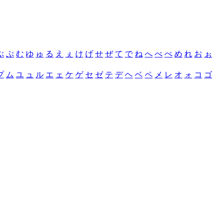
ぶ
ぷ
む
ゆ
ゅ
る
え
ぇ
け
げ
せ
ぜ
て
で
ね
へ
べ
ぺ
め
れ
お
ぉ
プ
ム
ユ
ュ
ル
エ
ェ
ケ
ゲ
セ
ゼ
テ
デ
ヘ
ベ
ペ
メ
レ
オ
ォ
コ
ゴ