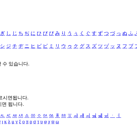
ぎ
し
じ
ち
ぢ
に
ひ
び
ぴ
み
り
う
ぅ
く
ぐ
す
ず
つ
づ
っ
ぬ
ふ
シ
ジ
チ
ヂ
ニ
ヒ
ビ
ピ
ミ
リ
ウ
ゥ
ク
グ
ス
ズ
ツ
ヅ
ッ
ヌ
フ
ブ
할 수 있습니다.
누르시면됩니다.
시면 됩니다.
ㅻ
ㅼ
ㅽ
ㅾ
ㅿ
ㆀ
ㆁ
ㆂ
ㆃ
ㆄ
ㆅ
ㆆ
ㆇ
ㆈ
ㆉ
ㆊ
ㆋ
ㆌ
ㆍ
ㆎ
θ
ι
κ
λ
μ
ν
ξ
ο
π
ρ
σ
τ
υ
φ
χ
ψ
ω