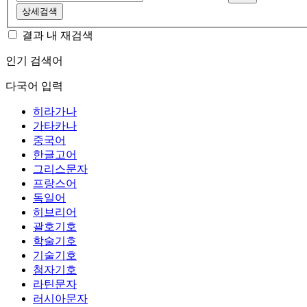
상세검색
결과 내 재검색
인기 검색어
다국어 입력
히라가나
가타카나
중국어
한글고어
그리스문자
프랑스어
독일어
히브리어
괄호기호
학술기호
기술기호
첨자기호
라틴문자
러시아문자