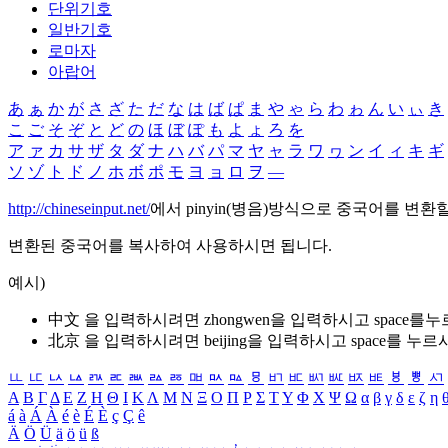
단위기호
일반기호
로마자
아랍어
あ
ぁ
か
が
さ
ざ
た
だ
な
は
ば
ぱ
ま
や
ゃ
ら
わ
ゎ
ん
い
ぃ
き
こ
ご
そ
ぞ
と
ど
の
ほ
ぼ
ぽ
も
よ
ょ
ろ
を
ア
ァ
カ
サ
ザ
タ
ダ
ナ
ハ
バ
パ
マ
ヤ
ャ
ラ
ワ
ヮ
ン
イ
ィ
キ
ギ
ソ
ゾ
ト
ド
ノ
ホ
ボ
ポ
モ
ヨ
ョ
ロ
ヲ
―
http://chineseinput.net/
에서 pinyin(병음)방식으로 중국어를 변환
변환된 중국어를 복사하여 사용하시면 됩니다.
예시)
中文 을 입력하시려면
zhongwen
을 입력하시고 space를
北京 을 입력하시려면
beijing
을 입력하시고 space를 누르
ㅥ
ㅦ
ㅧ
ㅨ
ㅩ
ㅪ
ㅫ
ㅬ
ㅭ
ㅮ
ㅯ
ㅰ
ㅱ
ㅲ
ㅳ
ㅴ
ㅵ
ㅶ
ㅷ
ㅸ
ㅹ
ㅺ
Α
Β
Γ
Δ
Ε
Ζ
Η
Θ
Ι
Κ
Λ
Μ
Ν
Ξ
Ο
Π
Ρ
Σ
Τ
Υ
Φ
Χ
Ψ
Ω
α
β
γ
δ
ε
ζ
η
á
à
Á
À
é
è
É
È
ç
Ç
ê
Ä
Ö
Ü
ä
ö
ü
ß