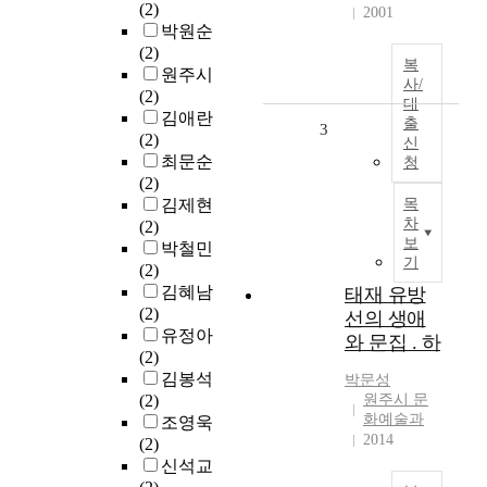
(2)
2001
박원순
(2)
복
원주시
사/
(2)
대
김애란
출
3
(2)
신
최문순
청
(2)
김제현
목
차
(2)
보
박철민
기
(2)
김혜남
태재 유방
(2)
선의 생애
유정아
와 문집 . 하
(2)
김봉석
박문성
(2)
원주시 문
화예술과
조영욱
2014
(2)
신석교