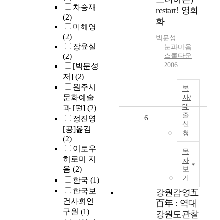
차승재
restart! 영회
(2)
화
마해영
(2)
박문성
장윤실
눈과마음
(2)
스쿨타운
2006
[박문성
저]
(2)
원주시
복
문화예술
사/
대
과 [편]
(2)
출
6
정진영
신
[공]옮김
청
(2)
이토우
목
히로미 지
차
음
(2)
보
기
한국
(1)
한국보
강원감영五
건사회연
百年 : 역대
구원
(1)
강원도관찰