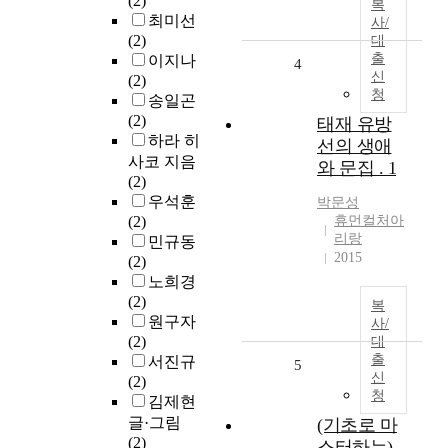
(2)
복
최미선
사/
(2)
대
출
이지나
4
신
(2)
청
송일곤
(2)
태재 유방
하라 히
선의 생애
사코 지음
와 문집 . 1
(2)
우석훈
박문성
(2)
휴먼컬처아
리랑
민규동
2015
(2)
노희경
(2)
복
원구자
사/
(2)
대
출
서진규
5
신
(2)
청
김제현
글·그림
(기초로 마
(2)
스터하는)