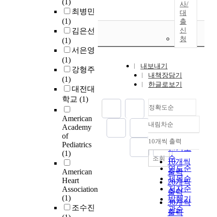
(1)
사/
최병민
대
(1)
출
김은선
신
청
(1)
서은영
(1)
내보내기
강형주
내책장담기
(1)
한글로보기
대전대
학교
(1)
정확도순
American
내림차순
Academy
정확도
of
순
10개씩 출력
Pediatrics
내림차순
인기도
(1)
순
조회
10개씩
연도순
American
출력
제목순
Heart
20개씩
저자순
Association
출력
(1)
발행기
30개씩
조수진
관순
출력