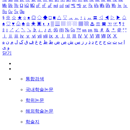
㎒
㎓
㎔
Ω
㏀
㏁
㎊
㎋
㎌
㏖
㏅
㎭
㎮
㎯
㏛
㎩
㎪
㎫
㎬
㏝
㏐
㏓
㏃
㏉
㏜
㏆
§
※
☆
★
○
●
◎
◇
◆
□
■
△
▽
→
←
↑
↓
↔
〓
◁
◀
▷
▶
♤
♠
♡
♥
♧
♣
⊙
◈
▣
◐
◑
▒
▤
▥
▨
▧
▦
▩
♨
☏
☎
☜
☞
¶
†
‡
↕
↗
↙
↖
↘
♭
♩
♪
♬
㉿
㈜
№
㏇
™
㏂
㏘
℡
＃
＆
＊
＠
ª
º
ⅰ
ⅱ
ⅲ
ⅳ
ⅴ
ⅵ
ⅶ
ⅷ
ⅸ
ⅹ
Ⅰ
Ⅱ
Ⅲ
Ⅳ
Ⅴ
Ⅵ
Ⅶ
Ⅷ
Ⅸ
Ⅹ
ا
ب
ت
ث
ج
ح
خ
د
ذ
ر
ز
س
ش
ص
ض
ط
ظ
ع
غ
ف
ق
ک
ل
م
ن
ه
و
ی
닫기
통합검색
국내학술논문
학위논문
해외학술논문
학술지