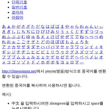
단위기호
일반기호
로마자
아랍어
あ
ぁ
か
が
さ
ざ
た
だ
な
は
ば
ぱ
ま
や
ゃ
ら
わ
ゎ
ん
い
ぃ
き
ぎ
し
じ
ち
ぢ
に
ひ
び
ぴ
み
り
う
ぅ
く
ぐ
す
ず
つ
づ
っ
ぬ
ふ
ぶ
ぷ
む
ゆ
ゅ
る
え
ぇ
け
げ
せ
ぜ
て
で
ね
へ
べ
ぺ
め
れ
お
ぉ
こ
ご
そ
ぞ
と
ど
の
ほ
ぼ
ぽ
も
よ
ょ
ろ
を
ア
ァ
カ
サ
ザ
タ
ダ
ナ
ハ
バ
パ
マ
ヤ
ャ
ラ
ワ
ヮ
ン
イ
ィ
キ
ギ
シ
ジ
チ
ヂ
ニ
ヒ
ビ
ピ
ミ
リ
ウ
ゥ
ク
グ
ス
ズ
ツ
ヅ
ッ
ヌ
フ
ブ
プ
ム
ユ
ュ
ル
エ
ェ
ケ
ゲ
セ
ゼ
テ
デ
ヘ
ベ
ペ
メ
レ
オ
ォ
コ
ゴ
ソ
ゾ
ト
ド
ノ
ホ
ボ
ポ
モ
ヨ
ョ
ロ
ヲ
―
http://chineseinput.net/
에서 pinyin(병음)방식으로 중국어를 변환
할 수 있습니다.
변환된 중국어를 복사하여 사용하시면 됩니다.
예시)
中文 을 입력하시려면
zhongwen
을 입력하시고 space를
누르시면됩니다.