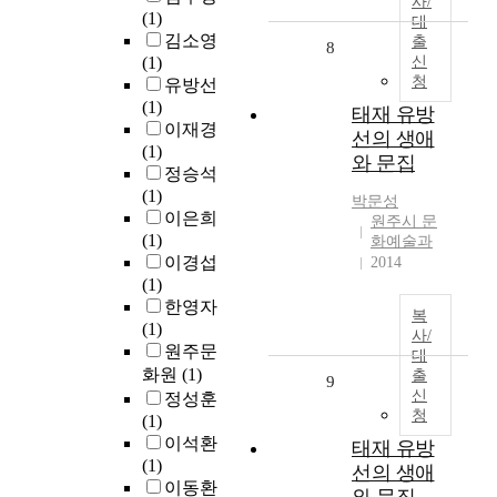
사/
(1)
대
김소영
출
8
(1)
신
청
유방선
(1)
태재 유방
이재경
선의 생애
(1)
와 문집
정승석
(1)
박문성
이은희
원주시 문
(1)
화예술과
이경섭
2014
(1)
한영자
복
(1)
사/
원주문
대
화원
(1)
출
9
신
정성훈
청
(1)
이석환
태재 유방
(1)
선의 생애
이동환