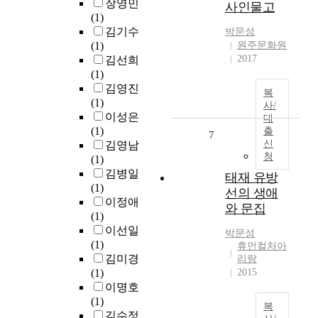
장영민
사인물고
(1)
김기수
박문성
(1)
원주문화원
2017
김선희
(1)
김영진
복
(1)
사/
이성은
대
(1)
출
7
신
김영남
청
(1)
김병일
태재 유방
(1)
선의 생애
이정애
와 문집
(1)
이선일
박문성
(1)
휴먼컬처아
김미경
리랑
(1)
2015
이명호
(1)
복
김수정