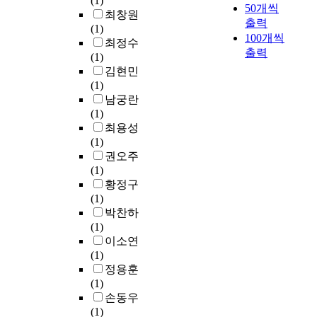
(1)
50개씩
최창원
출력
(1)
100개씩
최정수
출력
(1)
김현민
(1)
남궁란
(1)
최용성
(1)
권오주
(1)
황정구
(1)
박찬하
(1)
이소연
(1)
정용훈
(1)
손동우
(1)