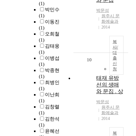
와 문집
(1)
박민수
박문성
(1)
원주시 문
이동진
화예술과
2014
(1)
오희철
(1)
복
김태웅
사/
(1)
대
이병섭
출
10
신
(1)
청
박종현
(1)
태재 유방
최병인
선의 생애
(1)
와 문집 . 상
이난희
(1)
박문성
김창렬
원주시 문
(1)
화예술과
김한석
2014
(1)
윤혜선
복