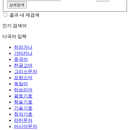
상세검색
결과 내 재검색
인기 검색어
다국어 입력
히라가나
가타카나
중국어
한글고어
그리스문자
프랑스어
독일어
히브리어
괄호기호
학술기호
기술기호
첨자기호
라틴문자
러시아문자