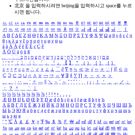
北京 을 입력하시려면
beijing
을 입력하시고 space를 누르
시면 됩니다.
ㅥ
ㅦ
ㅧ
ㅨ
ㅩ
ㅪ
ㅫ
ㅬ
ㅭ
ㅮ
ㅯ
ㅰ
ㅱ
ㅲ
ㅳ
ㅴ
ㅵ
ㅶ
ㅷ
ㅸ
ㅹ
ㅺ
ㅻ
ㅼ
ㅽ
ㅾ
ㅿ
ㆀ
ㆁ
ㆂ
ㆃ
ㆄ
ㆅ
ㆆ
ㆇ
ㆈ
ㆉ
ㆊ
ㆋ
ㆌ
ㆍ
ㆎ
Α
Β
Γ
Δ
Ε
Ζ
Η
Θ
Ι
Κ
Λ
Μ
Ν
Ξ
Ο
Π
Ρ
Σ
Τ
Υ
Φ
Χ
Ψ
Ω
α
β
γ
δ
ε
ζ
η
θ
ι
κ
λ
μ
ν
ξ
ο
π
ρ
σ
τ
υ
φ
χ
ψ
ω
á
à
Á
À
é
è
É
È
ç
Ç
ê
Ä
Ö
Ü
ä
ö
ü
ß
ְ
ֳ
ֲ
ֱ
ָ
ַ
ֵ
ֶ
ִ
ֹ
ּ
ֻ
ׂ
ׁ
ּ
ב
ה
נ
מ
צ
ת
ץ
ש
ד
ג
כ
ע
י
ח
ל
ך
ף
ק
ר
א
ט
ו
ן
ם
פ
‘
’
“
”
〔
〕
〈
〉
「
」
『
』
【
】
＂
（
）
［
］
｛
｝
±
×
÷
≠
≤
≥
∞
∴
♂
♀
∠
⊥
⌒
∂
∇
≡
≒
≪
≫
√
∽
∝
∵
∫
∬
∈
∋
⊆
⊇
⊂
⊃
∪
∩
∧
∨
￢
⇒
⇔
∀
∃
∮
∑
∏
＋
－
＜
＝
＞
、
。
·
‥
…
¨
〃
―
∥
＼
∼
´
～
ˇ
˘
˝
˚
˙
¸
˛
¡
¿
ː
！
＇
，
．
／
：
；
？
＾
＿
｀
｜
½
⅓
⅔
¼
¾
⅛
⅜
⅝
⅞
¹
²
³
⁴
ⁿ
₁
₂
₃
₄
Æ
Ð
Ħ
Ĳ
Ł
Ø
Œ
Þ
Ŧ
Ŋ
æ
đ
ð
ħ
ı
ĳ
ĸ
ŀ
ł
ø
œ
ß
þ
ŧ
ŋ
ŉ
А
Б
В
Г
Д
Е
Ё
Ж
З
И
Й
К
Л
М
Н
О
П
Р
С
Т
У
Ф
Х
Ц
Ч
Ш
Щ
Ъ
Ы
Ь
Э
Ю
Я
а
б
в
г
д
е
ё
ж
з
и
й
к
л
м
н
о
п
р
с
т
у
ф
х
ц
ч
ш
щ
ъ
ы
ь
э
ю
я
′
″
℃
Å
￠
￡
￥
¤
℉
‰
＄
％
Ｆ
￦
㎕
㎖
㎗
ℓ
㎘
㏄
㎣
㎤
㎥
㎦
㎙
㎚
㎛
㎜
㎝
㎞
㎟
㎠
㎡
㎢
㏊
㎍
㎎
㎏
㏏
㎈
㎉
㏈
㎧
㎨
㎰
㎱
㎲
㎳
㎴
㎵
㎶
㎷
㎸
㎹
㎀
㎁
㎂
㎃
㎄
㎺
㎻
㎽
㎾
㎿
㎐
㎑