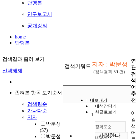
단행본
연구보고서
공개강의
home
단행본
검색결과 좁혀 보기
연
저자 : 박문성
검색키워드
관
선택해제
(검색결과
59
건)
검
색
어
좁혀본 항목 보기순서
추
천
내보내기
검색량순
내책장담기
가나다순
한글로보기
이
1
저자
검
박문성
색
정확도순
(57)
어
사랑한다
박문성
내림차순