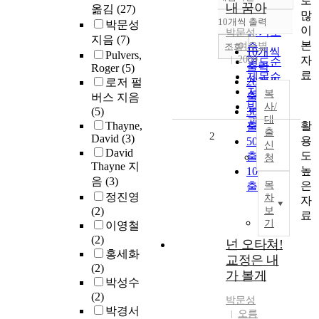
로
정확도
내 꿈아
옮김
(27)
많
순
10개씩 출력
박문성
내림차순
이
인기도
박문성
지음
(7)
본
여우볕
순
조회
10개씩
Pulvers,
자
2009
연도순
출력
Roger
(5)
료
제목순
20개씩
로저 펄
저자순
복
출력
버스 지음
발행기
사/
(5)
30개씩
대
관순
활
Thayne,
출력
출
2
David
(3)
용
50개씩
신
David
도
출력
청
Thayne 지
높
100개씩
음
(3)
은
목
출력
정진영
차
자
(2)
보
료
기
이영철
(2)
넌 오타쳐!
홍세화
교정은 내
(2)
가 볼게
박성수
(2)
박문성
박경서
오름