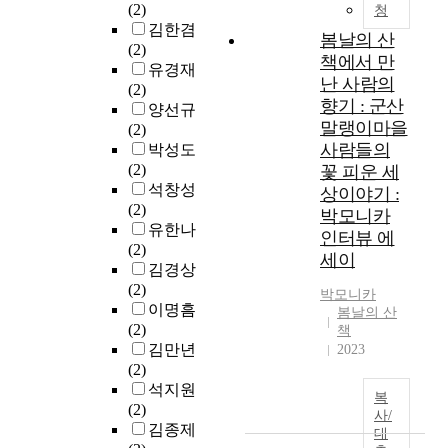
(2)
청
김한겸
봄날의 산
(2)
책에서 만
유경재
난 사람의
(2)
향기 : 군산
양선규
말랭이마을
(2)
사람들의
박성도
(2)
꽃 피운 세
석창성
상이야기 :
(2)
박모니카
유한나
인터뷰 에
(2)
세이
김경상
(2)
박모니카
이명흠
봄날의 산
(2)
책
김만년
2023
(2)
석지원
복
(2)
사/
김종제
대