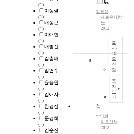
111展
(1)
이상렬
김경상
(1)
새로운사람
배성근
들
(1)
2012
이애현
(1)
복
배병선
사/
(1)
대
김충배
출
8
(1)
신
청
임연수
(1)
목
윤승원
차
(1)
보
김애자
기
(1)
집
한경선
(1)
박
영희
문경희
마음산책
(1)
2012
김순진