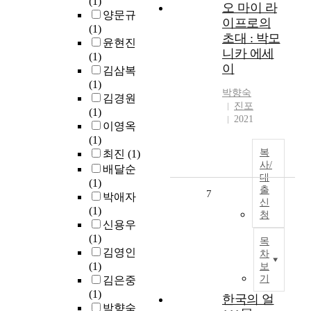
(1)
오 마이 라
양문규
이프로의
(1)
초대 : 박모
윤현진
니카 에세
(1)
이
김삼복
(1)
박
향숙
김경원
진포
(1)
2021
이영옥
(1)
복
최진
(1)
사/
배달순
대
(1)
출
7
박애자
신
(1)
청
신용우
(1)
목
김영인
차
(1)
보
기
김은중
(1)
한국의 얼
박향숙