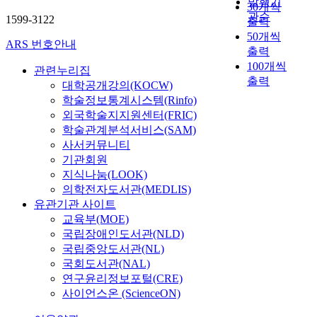
발행기
30개씩
관순
1599-3122
출력
50개씩
ARS 번호안내
출력
100개씩
관련누리집
출력
대학공개강의(KOCW)
학술정보통계시스템(Rinfo)
외국학술지지원센터(FRIC)
학술관계분석서비스(SAM)
사서커뮤니티
기관회원
지식나눔(LOOK)
의학전자도서관(MEDLIS)
유관기관 사이트
교육부(MOE)
국립장애인도서관(NLD)
국립중앙도서관(NL)
국회도서관(NAL)
연구윤리정보포털(CRE)
사이언스온 (ScienceON)