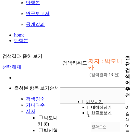
단행본
연구보고서
공개강의
home
단행본
검색결과 좁혀 보기
연
저자 : 박모니
검색키워드
관
카
선택해제
검
(검색결과
13
건)
색
어
좁혀본 항목 보기순서
추
천
검색량순
내보내기
가나다순
이
내책장담기
저자
한글로보기
검
1
박모니
색
카
(8)
어
정확도순
박선형