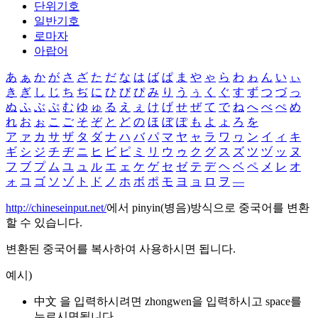
단위기호
일반기호
로마자
아랍어
あ
ぁ
か
が
さ
ざ
た
だ
な
は
ば
ぱ
ま
や
ゃ
ら
わ
ゎ
ん
い
ぃ
き
ぎ
し
じ
ち
ぢ
に
ひ
び
ぴ
み
り
う
ぅ
く
ぐ
す
ず
つ
づ
っ
ぬ
ふ
ぶ
ぷ
む
ゆ
ゅ
る
え
ぇ
け
げ
せ
ぜ
て
で
ね
へ
べ
ぺ
め
れ
お
ぉ
こ
ご
そ
ぞ
と
ど
の
ほ
ぼ
ぽ
も
よ
ょ
ろ
を
ア
ァ
カ
サ
ザ
タ
ダ
ナ
ハ
バ
パ
マ
ヤ
ャ
ラ
ワ
ヮ
ン
イ
ィ
キ
ギ
シ
ジ
チ
ヂ
ニ
ヒ
ビ
ピ
ミ
リ
ウ
ゥ
ク
グ
ス
ズ
ツ
ヅ
ッ
ヌ
フ
ブ
プ
ム
ユ
ュ
ル
エ
ェ
ケ
ゲ
セ
ゼ
テ
デ
ヘ
ベ
ペ
メ
レ
オ
ォ
コ
ゴ
ソ
ゾ
ト
ド
ノ
ホ
ボ
ポ
モ
ヨ
ョ
ロ
ヲ
―
http://chineseinput.net/
에서 pinyin(병음)방식으로 중국어를 변환
할 수 있습니다.
변환된 중국어를 복사하여 사용하시면 됩니다.
예시)
中文 을 입력하시려면
zhongwen
을 입력하시고 space를
누르시면됩니다.