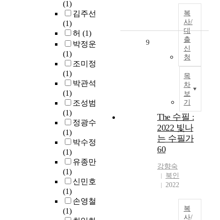
(1)
김주선
복
사/
(1)
대
허
(1)
출
9
박정운
신
(1)
청
조미정
(1)
목
박관석
차
(1)
보
조성범
기
(1)
The 수필 :
정광수
2022 빛나
(1)
는 수필가
박수정
60
(1)
유종만
강향숙
(1)
북인
신민호
2022
(1)
손영철
복
(1)
사/