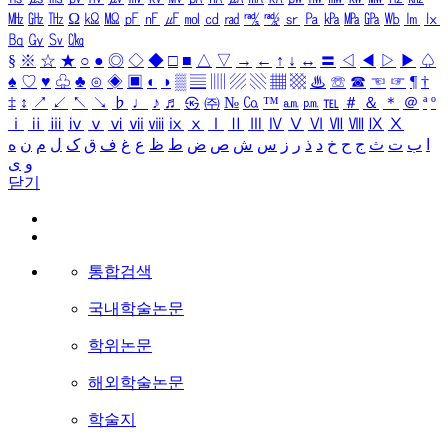
㎒
㎓
㎔
Ω
㏀
㏁
㎊
㎋
㎌
㏖
㏅
㎭
㎮
㎯
㏛
㎩
㎪
㎫
㎬
㏝
㏐
㏓
㏃
㏉
㏜
㏆
§
※
☆
★
○
●
◎
◇
◆
□
■
△
▽
→
←
↑
↓
↔
〓
◁
◀
▷
▶
♤
♠
♡
♥
♧
♣
⊙
◈
▣
◐
◑
▒
▤
▥
▨
▧
▦
▩
♨
☏
☎
☜
☞
¶
†
‡
↕
↗
↙
↖
↘
♭
♩
♪
♬
㉿
㈜
№
㏇
™
㏂
㏘
℡
＃
＆
＊
＠
ª
º
ⅰ
ⅱ
ⅲ
ⅳ
ⅴ
ⅵ
ⅶ
ⅷ
ⅸ
ⅹ
Ⅰ
Ⅱ
Ⅲ
Ⅳ
Ⅴ
Ⅵ
Ⅶ
Ⅷ
Ⅸ
Ⅹ
ا
ب
ت
ث
ج
ح
خ
د
ذ
ر
ز
س
ش
ص
ض
ط
ظ
ع
غ
ف
ق
ک
ل
م
ن
ه
و
ی
닫기
통합검색
국내학술논문
학위논문
해외학술논문
학술지