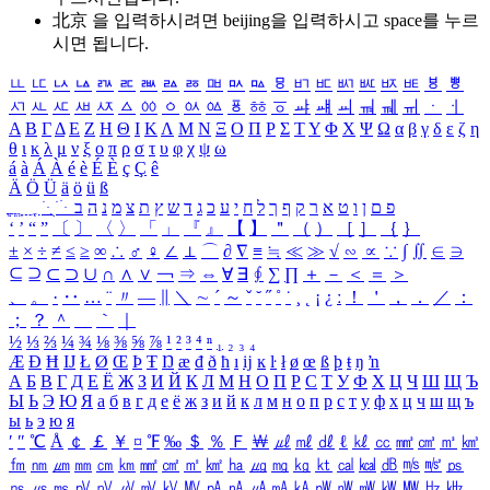
北京 을 입력하시려면
beijing
을 입력하시고 space를 누르
시면 됩니다.
ㅥ
ㅦ
ㅧ
ㅨ
ㅩ
ㅪ
ㅫ
ㅬ
ㅭ
ㅮ
ㅯ
ㅰ
ㅱ
ㅲ
ㅳ
ㅴ
ㅵ
ㅶ
ㅷ
ㅸ
ㅹ
ㅺ
ㅻ
ㅼ
ㅽ
ㅾ
ㅿ
ㆀ
ㆁ
ㆂ
ㆃ
ㆄ
ㆅ
ㆆ
ㆇ
ㆈ
ㆉ
ㆊ
ㆋ
ㆌ
ㆍ
ㆎ
Α
Β
Γ
Δ
Ε
Ζ
Η
Θ
Ι
Κ
Λ
Μ
Ν
Ξ
Ο
Π
Ρ
Σ
Τ
Υ
Φ
Χ
Ψ
Ω
α
β
γ
δ
ε
ζ
η
θ
ι
κ
λ
μ
ν
ξ
ο
π
ρ
σ
τ
υ
φ
χ
ψ
ω
á
à
Á
À
é
è
É
È
ç
Ç
ê
Ä
Ö
Ü
ä
ö
ü
ß
ְ
ֳ
ֲ
ֱ
ָ
ַ
ֵ
ֶ
ִ
ֹ
ּ
ֻ
ׂ
ׁ
ּ
ב
ה
נ
מ
צ
ת
ץ
ש
ד
ג
כ
ע
י
ח
ל
ך
ף
ק
ר
א
ט
ו
ן
ם
פ
‘
’
“
”
〔
〕
〈
〉
「
」
『
』
【
】
＂
（
）
［
］
｛
｝
±
×
÷
≠
≤
≥
∞
∴
♂
♀
∠
⊥
⌒
∂
∇
≡
≒
≪
≫
√
∽
∝
∵
∫
∬
∈
∋
⊆
⊇
⊂
⊃
∪
∩
∧
∨
￢
⇒
⇔
∀
∃
∮
∑
∏
＋
－
＜
＝
＞
、
。
·
‥
…
¨
〃
―
∥
＼
∼
´
～
ˇ
˘
˝
˚
˙
¸
˛
¡
¿
ː
！
＇
，
．
／
：
；
？
＾
＿
｀
｜
½
⅓
⅔
¼
¾
⅛
⅜
⅝
⅞
¹
²
³
⁴
ⁿ
₁
₂
₃
₄
Æ
Ð
Ħ
Ĳ
Ł
Ø
Œ
Þ
Ŧ
Ŋ
æ
đ
ð
ħ
ı
ĳ
ĸ
ŀ
ł
ø
œ
ß
þ
ŧ
ŋ
ŉ
А
Б
В
Г
Д
Е
Ё
Ж
З
И
Й
К
Л
М
Н
О
П
Р
С
Т
У
Ф
Х
Ц
Ч
Ш
Щ
Ъ
Ы
Ь
Э
Ю
Я
а
б
в
г
д
е
ё
ж
з
и
й
к
л
м
н
о
п
р
с
т
у
ф
х
ц
ч
ш
щ
ъ
ы
ь
э
ю
я
′
″
℃
Å
￠
￡
￥
¤
℉
‰
＄
％
Ｆ
￦
㎕
㎖
㎗
ℓ
㎘
㏄
㎣
㎤
㎥
㎦
㎙
㎚
㎛
㎜
㎝
㎞
㎟
㎠
㎡
㎢
㏊
㎍
㎎
㎏
㏏
㎈
㎉
㏈
㎧
㎨
㎰
㎱
㎲
㎳
㎴
㎵
㎶
㎷
㎸
㎹
㎀
㎁
㎂
㎃
㎄
㎺
㎻
㎽
㎾
㎿
㎐
㎑