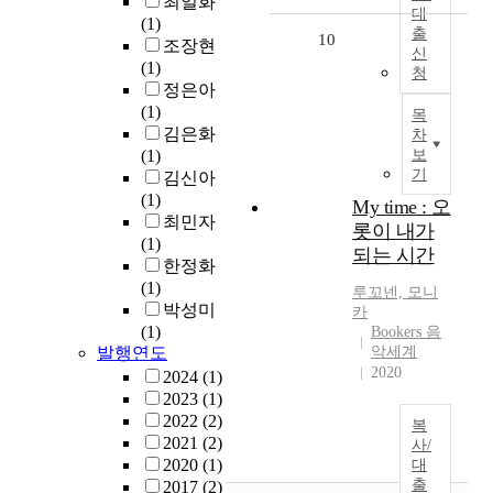
최일화
대
(1)
출
10
조장현
신
(1)
청
정은아
(1)
목
김은화
차
(1)
보
기
김신아
(1)
My time : 오
최민자
롯이 내가
(1)
되는 시간
한정화
(1)
루꼬넨,
모니
박성미
카
(1)
Bookers 음
발행연도
악세계
2020
2024
(1)
2023
(1)
2022
(2)
복
2021
(2)
사/
2020
(1)
대
출
2017
(2)