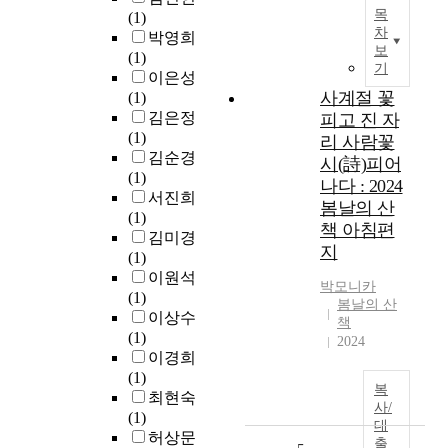
목
(1)
차
박영희
보
(1)
기
이은성
사계절 꽃
(1)
김은정
피고 진 자
(1)
리 사람꽃
김순경
시(詩)피어
(1)
나다 : 2024
서진희
봄날의 산
(1)
책 아침편
김미경
지
(1)
이원석
박모니카
(1)
봄날의 산
이상수
책
(1)
2024
이경희
(1)
복
최현숙
사/
(1)
대
허상문
출