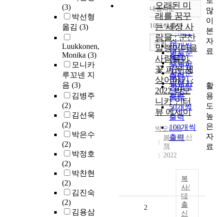
로
오래된 미
(3)
내림차순
많
정확도
래를 꿈꾸
박선형
이
순
10개씩 출력
는 세상 사
옮김
(3)
내림차순
본
인기도
람들 : 군산
자
순
조회
10개씩
Luukkonen,
말랭이마을
료
연도순
Monika
(3)
출력
사람들이
제목순
모니카
20개씩
꽃 피운 세
저자순
루꼬넨 지
출력
상이야기 :
발행기
음
(3)
활
30개씩
2022 박모
관순
용
김병주
출력
니카 인터
(2)
도
50개씩
뷰 에세이
김선욱
높
출력
(2)
은
100개씩
박모니카
박은수
자
출력
봄날의 산
(2)
료
책
박정호
2022
(2)
박찬현
복
(2)
사/
김진숙
대
(2)
출
2
김용삼
신