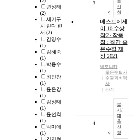
(2)
출
3
변성래
신
청
(2)
세키구
베스트에세
치 린다 편
이 10 수상
저
(2)
작가 작품
김영수
집 : 월간 좋
(1)
은수필 제
김혜숙
정 2021
(1)
박용수
박모니카
(1)
좋은수필사
최인찬
수필과비평
(1)
사
윤온강
2021
(1)
김정태
복
(1)
사/
윤선희
대
(1)
출
4
박미애
신
(1)
청
김진현