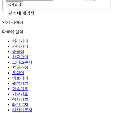
상세검색
결과 내 재검색
인기 검색어
다국어 입력
히라가나
가타카나
중국어
한글고어
그리스문자
프랑스어
독일어
히브리어
괄호기호
학술기호
기술기호
첨자기호
라틴문자
러시아문자