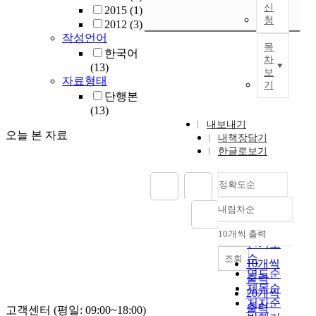
신
2015
(1)
청
2012
(3)
작성언어
목
한국어
차
(13)
보
자료형태
기
단행본
(13)
내보내기
오늘 본 자료
내책장담기
한글로보기
정확도순
내림차순
정확도
순
10개씩 출력
내림차순
인기도
순
조회
10개씩
연도순
출력
제목순
20개씩
저자순
출력
고객센터 (평일: 09:00~18:00)