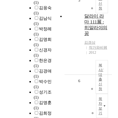
5
(1)
신
김응숙
청
(1)
달라이 라
김남식
마 111展 :
(1)
히말라야의
박정례
꿈
(1)
김명희
김경상
(1)
작가와비평
신경자
2012
(1)
한은경
복
(1)
사/
김경애
대
(1)
출
6
박수민
신
(1)
청
성기조
(1)
목
김명훈
차
(1)
보
김희정
기