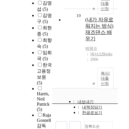
김명
대출
섭
(5)
신청
김명
10
(내가 자유로
구
(5)
워지는 방식)
최현
재즈댄스 배
종
(5)
우기
최향
숙
(5)
박명수
임희
넥서스Books
국
(5)
2006
한국
고용정
복사/
보원
대출
(5)
신청
Harris,
Neil
내보내기
Patrick
내책장담기
(5)
한글로보기
Raja
Gosnell
감독
정확도순