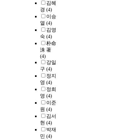
김혜
경
(4)
이승
열
(4)
김영
숙
(4)
朴命
洙 著
(4)
강일
구
(4)
정지
영
(4)
정희
영
(4)
이준
원
(4)
김서
현
(4)
박재
민
(4)