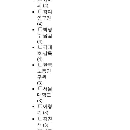
늬
(4)
참여
연구진
(4)
박명
수 옮김
(4)
김태
호 감독
(4)
한국
노동연
구원
(3)
서울
대학교
(3)
이형
기
(3)
김진
석
(3)