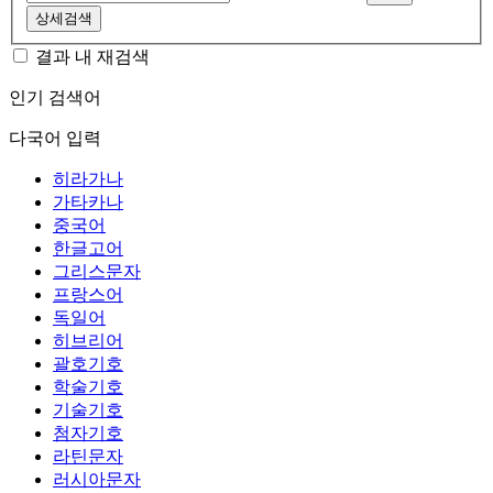
상세검색
결과 내 재검색
인기 검색어
다국어 입력
히라가나
가타카나
중국어
한글고어
그리스문자
프랑스어
독일어
히브리어
괄호기호
학술기호
기술기호
첨자기호
라틴문자
러시아문자