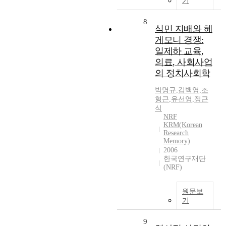
기
8
식민 지배와 헤
게모니 경쟁:
일제하 교육,
의료, 사회사업
의 정치사회학
박명규
,
김백영
,
조
형근
,
유선영
,
정근
식
NRF
KRM(Korean
Research
Memory)
2006
한국연구재단
(NRF)
원문보
기
9