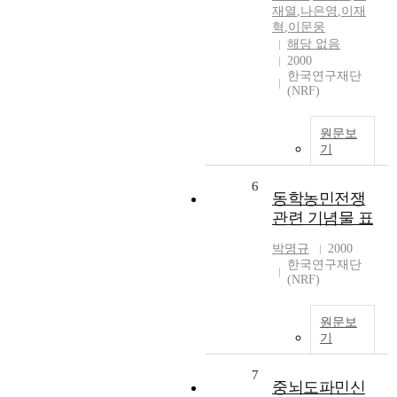
재열
,
나은영
,
이재
혁
,
이문웅
해당 없음
2000
한국연구재단
(NRF)
원문보
기
6
동학농민전쟁
관련 기념물 표
박명규
2000
한국연구재단
(NRF)
원문보
기
7
중뇌도파민신