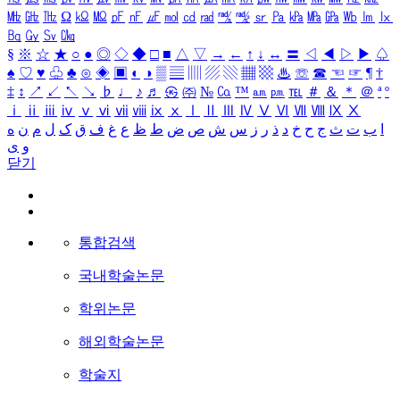
㎒
㎓
㎔
Ω
㏀
㏁
㎊
㎋
㎌
㏖
㏅
㎭
㎮
㎯
㏛
㎩
㎪
㎫
㎬
㏝
㏐
㏓
㏃
㏉
㏜
㏆
§
※
☆
★
○
●
◎
◇
◆
□
■
△
▽
→
←
↑
↓
↔
〓
◁
◀
▷
▶
♤
♠
♡
♥
♧
♣
⊙
◈
▣
◐
◑
▒
▤
▥
▨
▧
▦
▩
♨
☏
☎
☜
☞
¶
†
‡
↕
↗
↙
↖
↘
♭
♩
♪
♬
㉿
㈜
№
㏇
™
㏂
㏘
℡
＃
＆
＊
＠
ª
º
ⅰ
ⅱ
ⅲ
ⅳ
ⅴ
ⅵ
ⅶ
ⅷ
ⅸ
ⅹ
Ⅰ
Ⅱ
Ⅲ
Ⅳ
Ⅴ
Ⅵ
Ⅶ
Ⅷ
Ⅸ
Ⅹ
ا
ب
ت
ث
ج
ح
خ
د
ذ
ر
ز
س
ش
ص
ض
ط
ظ
ع
غ
ف
ق
ک
ل
م
ن
ه
و
ی
닫기
통합검색
국내학술논문
학위논문
해외학술논문
학술지