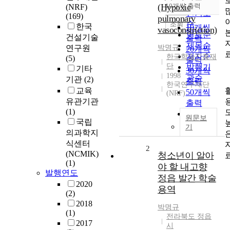
순
(Hypoxic
10개씩 출력
(NRF)
내림차순
인기도
(169)
pulmonary
순
조회
한국
10개씩
vasoconstriction)
연도순
건설기술
출력
제목순
연구원
박명규
20개씩
저자순
한국학술진흥재
(5)
출력
단
발행기
기타
30개씩
1998
관순
기관
(2)
출력
한국연구재단
교육
50개씩
(NRF)
유관기관
출력
(1)
100개씩
원문보
국립
출력
기
의과학지
식센터
2
(NCMIK)
청소년이 알아
(1)
야 할 내고향
발행연도
정읍 발간 학술
2020
용역
(2)
2018
박명규
(1)
전라북도 정읍
2017
시