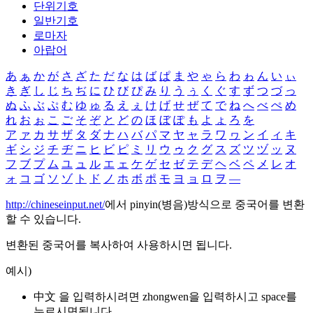
단위기호
일반기호
로마자
아랍어
あ
ぁ
か
が
さ
ざ
た
だ
な
は
ば
ぱ
ま
や
ゃ
ら
わ
ゎ
ん
い
ぃ
き
ぎ
し
じ
ち
ぢ
に
ひ
び
ぴ
み
り
う
ぅ
く
ぐ
す
ず
つ
づ
っ
ぬ
ふ
ぶ
ぷ
む
ゆ
ゅ
る
え
ぇ
け
げ
せ
ぜ
て
で
ね
へ
べ
ぺ
め
れ
お
ぉ
こ
ご
そ
ぞ
と
ど
の
ほ
ぼ
ぽ
も
よ
ょ
ろ
を
ア
ァ
カ
サ
ザ
タ
ダ
ナ
ハ
バ
パ
マ
ヤ
ャ
ラ
ワ
ヮ
ン
イ
ィ
キ
ギ
シ
ジ
チ
ヂ
ニ
ヒ
ビ
ピ
ミ
リ
ウ
ゥ
ク
グ
ス
ズ
ツ
ヅ
ッ
ヌ
フ
ブ
プ
ム
ユ
ュ
ル
エ
ェ
ケ
ゲ
セ
ゼ
テ
デ
ヘ
ベ
ペ
メ
レ
オ
ォ
コ
ゴ
ソ
ゾ
ト
ド
ノ
ホ
ボ
ポ
モ
ヨ
ョ
ロ
ヲ
―
http://chineseinput.net/
에서 pinyin(병음)방식으로 중국어를 변환
할 수 있습니다.
변환된 중국어를 복사하여 사용하시면 됩니다.
예시)
中文 을 입력하시려면
zhongwen
을 입력하시고 space를
누르시면됩니다.