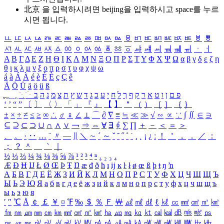
北京 을 입력하시려면
beijing
을 입력하시고 space를 누르
시면 됩니다.
ㅥ
ㅦ
ㅧ
ㅨ
ㅩ
ㅪ
ㅫ
ㅬ
ㅭ
ㅮ
ㅯ
ㅰ
ㅱ
ㅲ
ㅳ
ㅴ
ㅵ
ㅶ
ㅷ
ㅸ
ㅹ
ㅺ
ㅻ
ㅼ
ㅽ
ㅾ
ㅿ
ㆀ
ㆁ
ㆂ
ㆃ
ㆄ
ㆅ
ㆆ
ㆇ
ㆈ
ㆉ
ㆊ
ㆋ
ㆌ
ㆍ
ㆎ
Α
Β
Γ
Δ
Ε
Ζ
Η
Θ
Ι
Κ
Λ
Μ
Ν
Ξ
Ο
Π
Ρ
Σ
Τ
Υ
Φ
Χ
Ψ
Ω
α
β
γ
δ
ε
ζ
η
θ
ι
κ
λ
μ
ν
ξ
ο
π
ρ
σ
τ
υ
φ
χ
ψ
ω
á
à
Á
À
é
è
É
È
ç
Ç
ê
Ä
Ö
Ü
ä
ö
ü
ß
ְ
ֳ
ֲ
ֱ
ָ
ַ
ֵ
ֶ
ִ
ֹ
ּ
ֻ
ׂ
ׁ
ּ
ב
ה
נ
מ
צ
ת
ץ
ש
ד
ג
כ
ע
י
ח
ל
ך
ף
ק
ר
א
ט
ו
ן
ם
פ
‘
’
“
”
〔
〕
〈
〉
「
」
『
』
【
】
＂
（
）
［
］
｛
｝
±
×
÷
≠
≤
≥
∞
∴
♂
♀
∠
⊥
⌒
∂
∇
≡
≒
≪
≫
√
∽
∝
∵
∫
∬
∈
∋
⊆
⊇
⊂
⊃
∪
∩
∧
∨
￢
⇒
⇔
∀
∃
∮
∑
∏
＋
－
＜
＝
＞
、
。
·
‥
…
¨
〃
―
∥
＼
∼
´
～
ˇ
˘
˝
˚
˙
¸
˛
¡
¿
ː
！
＇
，
．
／
：
；
？
＾
＿
｀
｜
½
⅓
⅔
¼
¾
⅛
⅜
⅝
⅞
¹
²
³
⁴
ⁿ
₁
₂
₃
₄
Æ
Ð
Ħ
Ĳ
Ł
Ø
Œ
Þ
Ŧ
Ŋ
æ
đ
ð
ħ
ı
ĳ
ĸ
ŀ
ł
ø
œ
ß
þ
ŧ
ŋ
ŉ
А
Б
В
Г
Д
Е
Ё
Ж
З
И
Й
К
Л
М
Н
О
П
Р
С
Т
У
Ф
Х
Ц
Ч
Ш
Щ
Ъ
Ы
Ь
Э
Ю
Я
а
б
в
г
д
е
ё
ж
з
и
й
к
л
м
н
о
п
р
с
т
у
ф
х
ц
ч
ш
щ
ъ
ы
ь
э
ю
я
′
″
℃
Å
￠
￡
￥
¤
℉
‰
＄
％
Ｆ
￦
㎕
㎖
㎗
ℓ
㎘
㏄
㎣
㎤
㎥
㎦
㎙
㎚
㎛
㎜
㎝
㎞
㎟
㎠
㎡
㎢
㏊
㎍
㎎
㎏
㏏
㎈
㎉
㏈
㎧
㎨
㎰
㎱
㎲
㎳
㎴
㎵
㎶
㎷
㎸
㎹
㎀
㎁
㎂
㎃
㎄
㎺
㎻
㎽
㎾
㎿
㎐
㎑