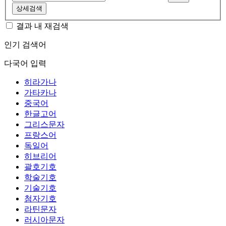
상세검색
결과 내 재검색
인기 검색어
다국어 입력
히라가나
가타카나
중국어
한글고어
그리스문자
프랑스어
독일어
히브리어
괄호기호
학술기호
기술기호
첨자기호
라틴문자
러시아문자