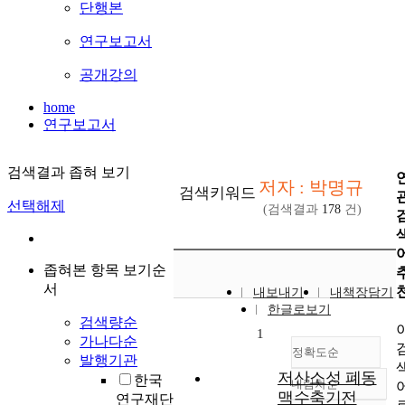
단행본
연구보고서
공개강의
home
연구보고서
검색결과 좁혀 보기
저자 : 박명규
검색키워드
선택해제
(검색결과
178
건)
좁혀본 항목 보기순
서
내보내기
내책장담기
한글로보기
검색량순
1
가나다순
정확도순
발행기관
저산소성 폐동
한국
내림차순
정확도
맥수축기전
연구재단