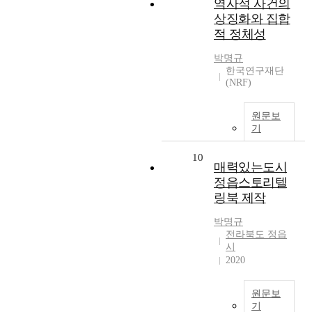
역사적 사건의
상징화와 집합
적 정체성
박명규
한국연구재단
(NRF)
원문보
기
10
매력있는도시
정읍스토리텔
링북 제작
박명규
전라북도 정읍
시
2020
원문보
기