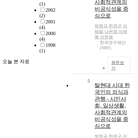
사회적관계의
(1)
비공식성을 중
2002
심으로
(2)
2001
박명규
,
한경구
,
이
(4)
재열
,
나은영
,
이재
2000
혁
,
이문웅
(4)
한국연구재단
1998
(NRF)
(1)
오늘 본 자료
원문보
기
5
탈현대 시대 한
국인의 의식과
관행 - 시민사
회, 일상생활,
사회적관계의
비공식성을 중
심으로
박명규
,
한경구
,
이