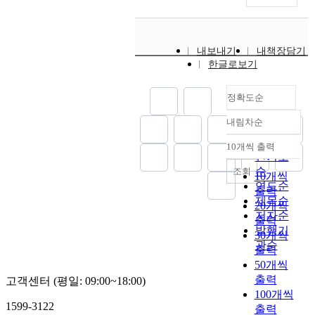
내보내기
내책장담기
한글로보기
정확도순
내림차순
정확도
순
10개씩 출력
내림차순
인기도
순
조회
10개씩
연도순
출력
제목순
20개씩
저자순
출력
발행기
30개씩
관순
출력
50개씩
출력
고객센터 (평일: 09:00~18:00)
100개씩
1599-3122
출력