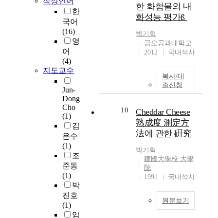
작성언어
한
에
한 화합물의 내
유
정
는
r
한
분
따
도
화성능 평가ß
소
무
o
야
국어
라
하
를
역
m
에
(16)
박기혁
화
기
설
(
t
서
영
금오공과대학교
재
위
치
p
h
분
어
2012
국내석사
발
한
하
a
e
류
(4)
생
방
여
p
p
의
지도교수
시
안
야
e
복사/대
s
예
막
을
한
출신청
r
y
측
Jun-
대
모
다
l
c
Dong
을
한
색
는
e
h
Cho
높
10
Cheddar Cheese
인
하
필
s
(1)
o
이
熟成度 測定方
적
는
요
s
김
l
기
및
데
法에 관한 硏究
성
t
은수
o
위
물
기
이
r
(1)
g
한
박기혁
적
초
제
a
조
i
많
建國大學校 大學
피
자
기
d
c
준동
은
院
해
료
되
e
a
(1)
연
1991
국내석사
가
를
고
)
l
박
구
예
제
있
,
a
진호
가
상
공
원문보기
다
즉
n
(1)
되
되
하
.
전
d
임
고