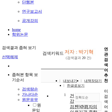
단행본
연구보고서
공개강의
home
학위논문
검색결과 좁혀 보기
연
저자 : 박기혁
검색키워드
관
선택해제
(검색결과
20
건)
검
색
어
좁혀본 항목 보
추
기순서
천
내보내기
내책장담기
한글로보기
검색량순
이
가나다순
1
건
검
정확도순
원문유무
강
색
원
검진 수검자의
내림차순
어
정확도
문있