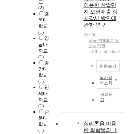
종
교
된
n
이용한 산업단
합
(2)
전
s
지 오염배출 상
병
경
통
t
시감시 방안에
원
북대
적
a
관한 연구
의
학교
무
f
종
(1)
역
f
박기혁
합
영
거
s
성균관대학교 일
검
래
남대
,
반대학원
진
관
학교
t
2010
국내박사
센
행
(1)
h
터
의
중
i
원문보기
를
해
앙대
s
이
체
학교
s
목차검
용
현
와
(1)
t
색조회
한
재
전
연
u
수
본
자
d
세대
음성듣
검
류
무
y
학교
기
자
중
역
w
(1)
를
심
거
a
광
대
으
래
s
운대
상
로
관
5
실리콘을 이용
c
학교
으
설
행
a
한 화합물의 내
(1)
로
치
의