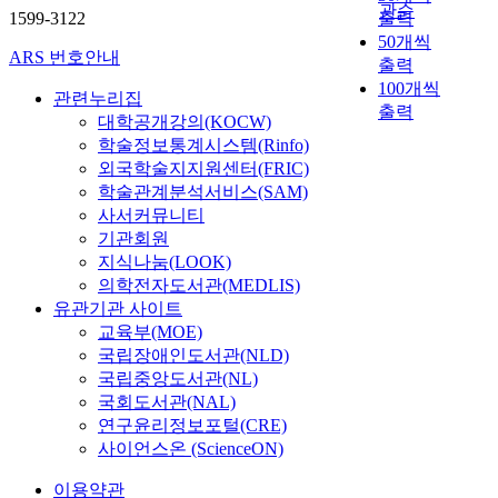
i
나
관순
기
부
1599-3122
출력
,
절
熟成度를 測定할 수
n
무
존
터
50개씩
본
차
있는 方法을 摸索하
d
와
ARS 번호안내
의
1
류
출력
를
기 위하여 實施하였
i
랜
내
개
로
100개씩
근
다. 熟成期間(0 ~ 6個
v
덤
관련누리집
화
월
유
본
月) 동안의 製造된
출력
i
포
대학공개강의(KOCW)
재
간
입
적
Cheddar cheese중의
d
레
학술정보통계시스템(Rinfo)
료
부
되
으
一般組成, 可溶性窒
u
스
외국학술지지원센터(FRIC)
는
산
기
로
素化合物의 含量,
a
트
학술관계분석서비스(SAM)
암
지
전
변
S.R.I.와 F.R.I의 變化
l
가
사서커뮤니티
면
역
에
화
및 WSN, NCN, NPN,
s
있
기관회원
·
에
조
시
SRI 및 FRI간의 相關
r
지
질
지식나눔(LOOK)
소
기
켜
關係를 比較하여 다
e
만
석
재
의학전자도서관(MEDLIS)
감
데
음과 같은 結果를 얻
g
,
계
한
유관기관 사이트
지
이
었다. 1. Cheddar
a
분
등
5
하
교육부(MOE)
터
cheese의 熟成이 進行
r
류
의
개
고
국립장애인도서관(NLD)
메
됨에 따라 水分과 乳
d
에
뿜
의
신
시
국립중앙도서관(NL)
糖含量은 減少하였으
i
관
칠
상
속
지
나, 脂肪과 蛋白質 및
국회도서관(NAL)
n
해
재
급
한
형
灰分의 含量은 점차
연구윤리정보포털(CRE)
g
S
,
종
대
태
增加하였다. 2. 熟成
사이언스온 (ScienceON)
o
V
내
합
처
의
期間(0 ~ 6個月) 동안
c
M
화
병
를
전
이용약관
의 Cheddar cheese의
c
도