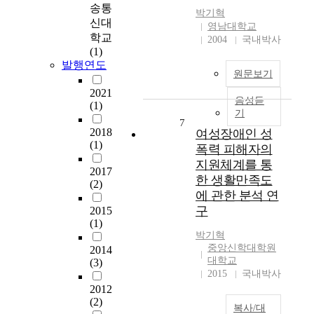
은
만
위
송통
전
a
박기혁
고
족
하
자
신대
t
영남대학교
온
도
여
화
학교
i
2004
국내박사
에
와
,
,
(1)
o
노
재
산
즉
발행연도
n
원문보기
출
이
업
전
s
되
용
단
자
2021
h
음성듣
면
의
지
(1)
무
i
기
비
사
내
역
7
p
산
를
2018
여성장애인 성
소
서
b
(1)
,
파
하
폭력 피해자의
류
e
박
악
천
및
지원체계를 통
t
2017
리
하
등
문
한 생활만족도
w
(2)
및
여
과
서
e
에 관한 분석 연
폭
수
같
의
e
구
2015
렬
검
은
개
n
(1)
등
자
산
발
C
박기혁
이
의
업
과
중앙신학대학원
o
2014
발
선
단
활
대학교
(3)
m
생
호
지
2015
국내박사
용
p
하
도
로
에
2012
r
게
를
부
(2)
초
e
복사/대
된
이