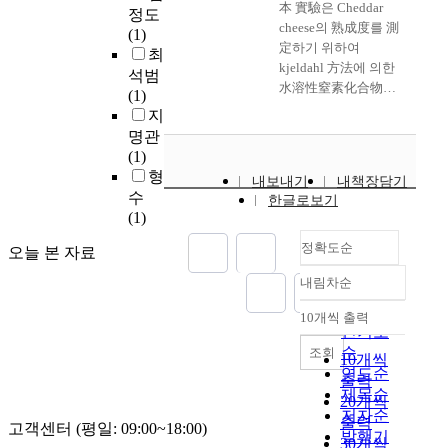
며
기
즉
자
本 實驗은 Cheddar
b
정도
있
이
위
산
무
cheese의 熟成度를 測
e
(1)
다
에
해
업
역
定하기 위하여
h
최
.
대
시
단
은
kjeldahl 方法에 의한
a
석범
그
한
도
지
수
水溶性窒素化合物
v
(1)
중
내
되
의
세
(Water soluble N;
i
지
대
화
었
소
기
WSN)과 pH 4.6
o
표
명관
구
다
하
동
buffers 可溶性窒素化
r
적
(1)
조
.
천
안
合物(Non Caseinic N;
a
으
형
내보내기
내책장담기
의
본
으
관
NCN) 및 12% TCA 可
l
로
수
한글로보기
필
연
로
습
溶性窒素化合物 (Non
a
사
(1)
요
구
오
으
Proteinic N; MPN)含
t
용
성
는
염
로
量의 結果와
정확도순
t
오늘 본 자료
되
이
2
물
정
Shilovich 및 Formol
r
는
날
내림차순
0
질
착
titration 方法으로 測
정확도
i
앙
로
1
유
되
定한 S.R.I.(Shilovich
순
b
상
10개씩 출력
증
3
내림차순
출
어
Ripening Index)와
인기도
u
블
가
년
이
온
F.R.I.(Formol
t
순
조회
모
10개씩
하
1
발
무
Ripening Index)의 結
e
연도순
델
출력
고
0
생
역
果를 比較 檢討함으
s
제목순
중
20개씩
있
월
할
관
로피 國內의 cheese
o
저자순
배
출력
다
1
경
행
고객센터 (평일: 09:00~18:00)
工場에서 더욱 손쉽
f
깅
발행기
.
30개씩
일
우
과
고 신속하게 cheese