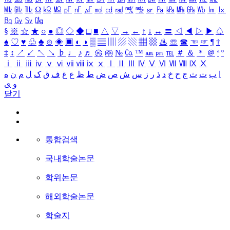
㎒
㎓
㎔
Ω
㏀
㏁
㎊
㎋
㎌
㏖
㏅
㎭
㎮
㎯
㏛
㎩
㎪
㎫
㎬
㏝
㏐
㏓
㏃
㏉
㏜
㏆
§
※
☆
★
○
●
◎
◇
◆
□
■
△
▽
→
←
↑
↓
↔
〓
◁
◀
▷
▶
♤
♠
♡
♥
♧
♣
⊙
◈
▣
◐
◑
▒
▤
▥
▨
▧
▦
▩
♨
☏
☎
☜
☞
¶
†
‡
↕
↗
↙
↖
↘
♭
♩
♪
♬
㉿
㈜
№
㏇
™
㏂
㏘
℡
＃
＆
＊
＠
ª
º
ⅰ
ⅱ
ⅲ
ⅳ
ⅴ
ⅵ
ⅶ
ⅷ
ⅸ
ⅹ
Ⅰ
Ⅱ
Ⅲ
Ⅳ
Ⅴ
Ⅵ
Ⅶ
Ⅷ
Ⅸ
Ⅹ
ا
ب
ت
ث
ج
ح
خ
د
ذ
ر
ز
س
ش
ص
ض
ط
ظ
ع
غ
ف
ق
ک
ل
م
ن
ه
و
ی
닫기
통합검색
국내학술논문
학위논문
해외학술논문
학술지