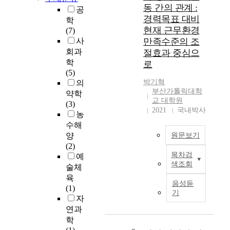
동 간의 관계 :
공
종
경력목표 대비
학
합
현재 근무환경
(7)
검
사
만족수준의 조
진
센
회과
절효과 중심으
터
학
로
선
(5)
택
박기혁
의
부산가톨릭대학
요
약학
교 대학원
인
(3)
2021
국내박사
병
농
원
수해
경
양
원문보기
영
(2)
학
목차검
예
T
과
색조회
술체
a
박
육
r
음성듣
기
(1)
g
기
혁
자
e
지
연과
t
도
i
학
교
n