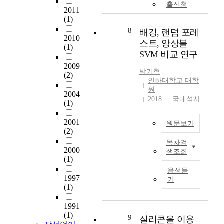
터
점
h
출신청
다
해
2011
오
이
e
(1)
.
하
염
맞
n
최
고
8
물
배깅, 랜덤 포레
춰
s
2010
근
종
이
졌
스트, 앙상블
i
(1)
구
합
직
다
SVM 비교 연구
v
조
검
접
.
e
2009
물
진
유
박기혁
p
(2)
의
센
입
인하대학교 대학
기
r
대
터
원
되
존
o
2004
형
2018
국내석사
수
는
의
(1)
f
화
검
지
종
e
,
자
천
이
2001
s
원문보기
지
의
을
(2)
문
s
중
지
중
서
목차검
i
의
화
속
2000
심
를
색조회
o
학
(1)
및
적
으
대
n
,
터
인
로
음성듣
체
a
공
1997
널
건
기
수
하
l
업
(1)
의
강
질
는
i
등
증
검
자
서
s
다
1991
가
진
동
류
m
(1)
양
9
실리콘을 이용
등
을
측
없
f