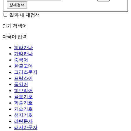
상세검색
결과 내 재검색
인기 검색어
다국어 입력
히라가나
가타카나
중국어
한글고어
그리스문자
프랑스어
독일어
히브리어
괄호기호
학술기호
기술기호
첨자기호
라틴문자
러시아문자