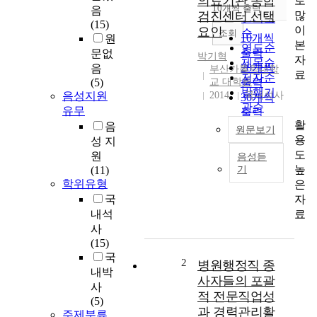
의료기관 종합
로
순
10개씩 출력
음
내림차순
많
검진센터 선택
인기도
(15)
이
요인
순
조회
10개씩
원
본
연도순
출력
문없
박기혁
자
제목순
20개씩
음
부산가톨릭대학
료
저자순
(5)
교 대학원
출력
발행기
음성지원
2014
국내석사
30개씩
관순
유무
출력
활
음
50개씩
원문보기
용
성 지
출력
도
원
100개씩
음성듣
건
높
(11)
기
출력
강
학위유형
은
검
자
국
진
료
내석
수
사
검
(15)
자
국
의
2
병원행정직 종
내박
의
사자들의 포괄
사
료
적 전문직업성
(5)
기
과 경력관리활
주제분류
관