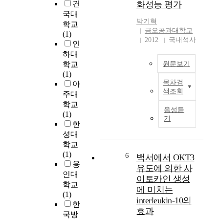
r
건
화성능 평가
검
운
도
r
국대
진
영
입
i
박기혁
학교
사
되
노
금오공과대학교
e
(1)
유
고
력
2012
국내석사
d
인
와
있
은
o
하대
종
는
무
u
학교
원문보기
합
수
역
t
(1)
검
질
거
t
목차검
아
일
진
자
래
o
색조회
주대
반
센
동
의
e
학교
적
터
측
필
x
음성듣
(1)
으
선
정
수
기
a
한
로
택
망
요
m
성대
콘
요
의
소
i
크
학교
인
효
인
n
리
(1)
,
율
6
무
백서에서 OKT3
e
트
용
종
성
역
유도에 의한 사
t
는
합
인대
을
관
h
이토카인 생성
화
검
학교
증
계
e
에 미치는
재
진
(1)
대
서
r
interleukin-10의
와
센
한
하
류
e
효과
같
터
기
국방
의
l