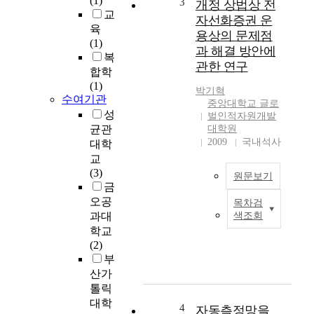
(1)
3
개정 상법상 전
수
g
교
자선화증권 운
임
h
육
용상의 문제점
복
o
(1)
과 해결 방안에
희
s
복
본
관한 연구
p
합학
연
i
(1)
박기혁
구
t
수여기관
중앙대학교 글로
의
a
성
벌인적자원개발
목
l
균관
대학원
적
a
2009
국내석사
대학
은
d
교
부
m
(3)
산
원문보기
i
금
시
n
오공
목차검
내
지
i
과대
색조회
상
난
s
학교
급
수
t
(2)
종
십
r
부
합
년
a
산가
병
간
t
톨릭
원
진
i
및
대학
행
4
o
자동측정망을