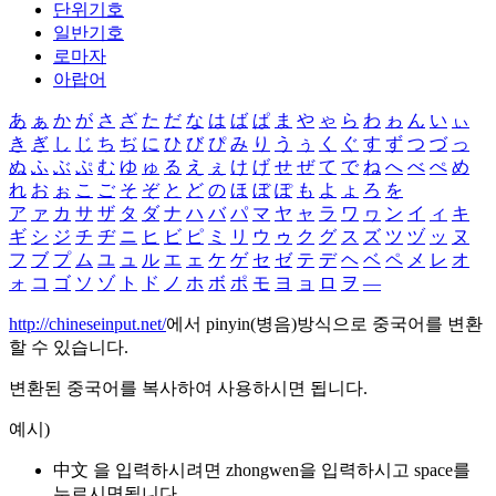
단위기호
일반기호
로마자
아랍어
あ
ぁ
か
が
さ
ざ
た
だ
な
は
ば
ぱ
ま
や
ゃ
ら
わ
ゎ
ん
い
ぃ
き
ぎ
し
じ
ち
ぢ
に
ひ
び
ぴ
み
り
う
ぅ
く
ぐ
す
ず
つ
づ
っ
ぬ
ふ
ぶ
ぷ
む
ゆ
ゅ
る
え
ぇ
け
げ
せ
ぜ
て
で
ね
へ
べ
ぺ
め
れ
お
ぉ
こ
ご
そ
ぞ
と
ど
の
ほ
ぼ
ぽ
も
よ
ょ
ろ
を
ア
ァ
カ
サ
ザ
タ
ダ
ナ
ハ
バ
パ
マ
ヤ
ャ
ラ
ワ
ヮ
ン
イ
ィ
キ
ギ
シ
ジ
チ
ヂ
ニ
ヒ
ビ
ピ
ミ
リ
ウ
ゥ
ク
グ
ス
ズ
ツ
ヅ
ッ
ヌ
フ
ブ
プ
ム
ユ
ュ
ル
エ
ェ
ケ
ゲ
セ
ゼ
テ
デ
ヘ
ベ
ペ
メ
レ
オ
ォ
コ
ゴ
ソ
ゾ
ト
ド
ノ
ホ
ボ
ポ
モ
ヨ
ョ
ロ
ヲ
―
http://chineseinput.net/
에서 pinyin(병음)방식으로 중국어를 변환
할 수 있습니다.
변환된 중국어를 복사하여 사용하시면 됩니다.
예시)
中文 을 입력하시려면
zhongwen
을 입력하시고 space를
누르시면됩니다.