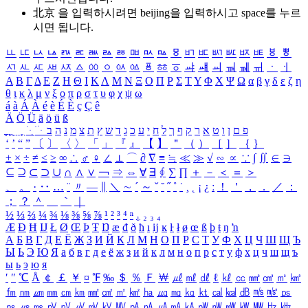
北京 을 입력하시려면
beijing
을 입력하시고 space를 누르
시면 됩니다.
ㅥ
ㅦ
ㅧ
ㅨ
ㅩ
ㅪ
ㅫ
ㅬ
ㅭ
ㅮ
ㅯ
ㅰ
ㅱ
ㅲ
ㅳ
ㅴ
ㅵ
ㅶ
ㅷ
ㅸ
ㅹ
ㅺ
ㅻ
ㅼ
ㅽ
ㅾ
ㅿ
ㆀ
ㆁ
ㆂ
ㆃ
ㆄ
ㆅ
ㆆ
ㆇ
ㆈ
ㆉ
ㆊ
ㆋ
ㆌ
ㆍ
ㆎ
Α
Β
Γ
Δ
Ε
Ζ
Η
Θ
Ι
Κ
Λ
Μ
Ν
Ξ
Ο
Π
Ρ
Σ
Τ
Υ
Φ
Χ
Ψ
Ω
α
β
γ
δ
ε
ζ
η
θ
ι
κ
λ
μ
ν
ξ
ο
π
ρ
σ
τ
υ
φ
χ
ψ
ω
á
à
Á
À
é
è
É
È
ç
Ç
ê
Ä
Ö
Ü
ä
ö
ü
ß
ְ
ֳ
ֲ
ֱ
ָ
ַ
ֵ
ֶ
ִ
ֹ
ּ
ֻ
ׂ
ׁ
ּ
ב
ה
נ
מ
צ
ת
ץ
ש
ד
ג
כ
ע
י
ח
ל
ך
ף
ק
ר
א
ט
ו
ן
ם
פ
‘
’
“
”
〔
〕
〈
〉
「
」
『
』
【
】
＂
（
）
［
］
｛
｝
±
×
÷
≠
≤
≥
∞
∴
♂
♀
∠
⊥
⌒
∂
∇
≡
≒
≪
≫
√
∽
∝
∵
∫
∬
∈
∋
⊆
⊇
⊂
⊃
∪
∩
∧
∨
￢
⇒
⇔
∀
∃
∮
∑
∏
＋
－
＜
＝
＞
、
。
·
‥
…
¨
〃
―
∥
＼
∼
´
～
ˇ
˘
˝
˚
˙
¸
˛
¡
¿
ː
！
＇
，
．
／
：
；
？
＾
＿
｀
｜
½
⅓
⅔
¼
¾
⅛
⅜
⅝
⅞
¹
²
³
⁴
ⁿ
₁
₂
₃
₄
Æ
Ð
Ħ
Ĳ
Ł
Ø
Œ
Þ
Ŧ
Ŋ
æ
đ
ð
ħ
ı
ĳ
ĸ
ŀ
ł
ø
œ
ß
þ
ŧ
ŋ
ŉ
А
Б
В
Г
Д
Е
Ё
Ж
З
И
Й
К
Л
М
Н
О
П
Р
С
Т
У
Ф
Х
Ц
Ч
Ш
Щ
Ъ
Ы
Ь
Э
Ю
Я
а
б
в
г
д
е
ё
ж
з
и
й
к
л
м
н
о
п
р
с
т
у
ф
х
ц
ч
ш
щ
ъ
ы
ь
э
ю
я
′
″
℃
Å
￠
￡
￥
¤
℉
‰
＄
％
Ｆ
￦
㎕
㎖
㎗
ℓ
㎘
㏄
㎣
㎤
㎥
㎦
㎙
㎚
㎛
㎜
㎝
㎞
㎟
㎠
㎡
㎢
㏊
㎍
㎎
㎏
㏏
㎈
㎉
㏈
㎧
㎨
㎰
㎱
㎲
㎳
㎴
㎵
㎶
㎷
㎸
㎹
㎀
㎁
㎂
㎃
㎄
㎺
㎻
㎽
㎾
㎿
㎐
㎑