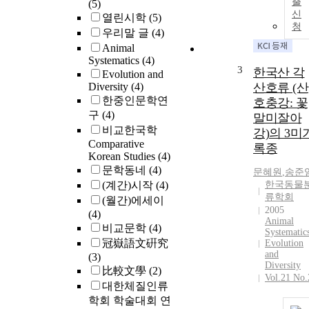
출
(5)
신
열린시학
(5)
청
우리말 글
(4)
Animal
Systematics
(4)
3
한국산 각
Evolution and
Diversity
(4)
산호류 (산
한중인문학연
호충강: 꽃
구
(4)
말미잘아
비교한국학
강)의 3미
Comparative
록종
Korean Studies
(4)
문학동네
(4)
문혜원
,
송준
(계간)시작
(4)
한국동물
류학회
(월간)에세이
2005
(4)
Animal
비교문학
(4)
Systematic
冠嶽語文硏究
Evolution
and
(3)
Diversity
比較文學
(2)
Vol.21 No.
대한체질인류
학회 학술대회 연