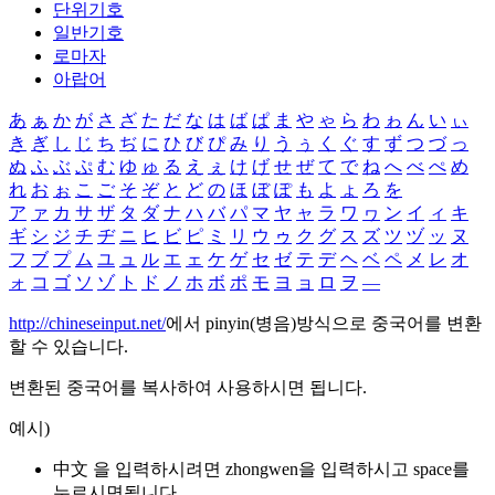
단위기호
일반기호
로마자
아랍어
あ
ぁ
か
が
さ
ざ
た
だ
な
は
ば
ぱ
ま
や
ゃ
ら
わ
ゎ
ん
い
ぃ
き
ぎ
し
じ
ち
ぢ
に
ひ
び
ぴ
み
り
う
ぅ
く
ぐ
す
ず
つ
づ
っ
ぬ
ふ
ぶ
ぷ
む
ゆ
ゅ
る
え
ぇ
け
げ
せ
ぜ
て
で
ね
へ
べ
ぺ
め
れ
お
ぉ
こ
ご
そ
ぞ
と
ど
の
ほ
ぼ
ぽ
も
よ
ょ
ろ
を
ア
ァ
カ
サ
ザ
タ
ダ
ナ
ハ
バ
パ
マ
ヤ
ャ
ラ
ワ
ヮ
ン
イ
ィ
キ
ギ
シ
ジ
チ
ヂ
ニ
ヒ
ビ
ピ
ミ
リ
ウ
ゥ
ク
グ
ス
ズ
ツ
ヅ
ッ
ヌ
フ
ブ
プ
ム
ユ
ュ
ル
エ
ェ
ケ
ゲ
セ
ゼ
テ
デ
ヘ
ベ
ペ
メ
レ
オ
ォ
コ
ゴ
ソ
ゾ
ト
ド
ノ
ホ
ボ
ポ
モ
ヨ
ョ
ロ
ヲ
―
http://chineseinput.net/
에서 pinyin(병음)방식으로 중국어를 변환
할 수 있습니다.
변환된 중국어를 복사하여 사용하시면 됩니다.
예시)
中文 을 입력하시려면
zhongwen
을 입력하시고 space를
누르시면됩니다.