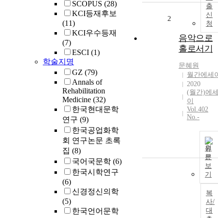
SCOPUS
(28)
출
KCI등재후보
신
2
(11)
청
KCI우수등재
음악으로
(7)
홀로서기
ESCI
(1)
학술지명
문혜원
GZ
(79)
월간에세
Annals of
2020
Rehabilitation
(월간)에
Medicine
(32)
이
한국현대문학
Vol.402
No.-
연구
(9)
한국공업화학
회 연구논문 초록
원
집
(8)
문
국어국문학
(6)
보
한국시학연구
기
(6)
신경정신의학
복
(5)
사/
한국언어문학
대