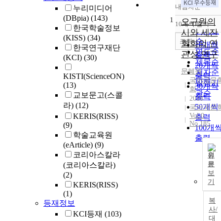
내림차순
누리미디어
정확도
(DBpia)
(143)
1
순
오규원의
10개씩 출력
내림차
한국학술정보
인기도
시와 세잔
(KISS)
(34)
순
조회
회화의 연
10개씩
한국연구재단
연도순
관성 연구
출력
(KCI)
(30)
제목순
20개씩
문혜원
저자순
출력
KISTI(ScienceON)
국어국문
발행기
(13)
30개씩
회
관순
교보문고(스콜
출력
2018
라)
(12)
50개씩
국어국문
KERIS(RISS)
Vol.0
출력
No.185
(9)
100개
학술교육원
출력
(eArticle)
(9)
코리아스칼라
원
문
(코리아스칼라)
보
(2)
기
KERIS(RISS)
(1)
복
등재정보
사/
KCI등재
(103)
대