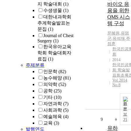
바이오 응
지 학술대회
(1)
용을 위한
수생생물
(1)
QMS 시스
대한내과학회
추계학술발표논
템 구성
문집
(1)
문혜원
,
유영
Journal of Chest
군
,
유석재
,
주
Surgery
(1)
정훈
한국유아교육
한국진공
학회 학술대회자
회
료집
(1)
2014
주제분류
한국진공
회 학술발
인문학
(82)
표회초록
농수해양
(81)
Vol.2014
의약학
(52)
No.8
공학
(25)
기타
(10)
자연과학
(7)
원
문
사회과학
(5)
보
예술체육
(4)
9
기
교육
(3)
유하
발행연도