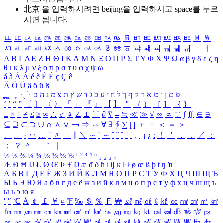
北京 을 입력하시려면
beijing
을 입력하시고 space를 누르
시면 됩니다.
ㅥ
ㅦ
ㅧ
ㅨ
ㅩ
ㅪ
ㅫ
ㅬ
ㅭ
ㅮ
ㅯ
ㅰ
ㅱ
ㅲ
ㅳ
ㅴ
ㅵ
ㅶ
ㅷ
ㅸ
ㅹ
ㅺ
ㅻ
ㅼ
ㅽ
ㅾ
ㅿ
ㆀ
ㆁ
ㆂ
ㆃ
ㆄ
ㆅ
ㆆ
ㆇ
ㆈ
ㆉ
ㆊ
ㆋ
ㆌ
ㆍ
ㆎ
Α
Β
Γ
Δ
Ε
Ζ
Η
Θ
Ι
Κ
Λ
Μ
Ν
Ξ
Ο
Π
Ρ
Σ
Τ
Υ
Φ
Χ
Ψ
Ω
α
β
γ
δ
ε
ζ
η
θ
ι
κ
λ
μ
ν
ξ
ο
π
ρ
σ
τ
υ
φ
χ
ψ
ω
á
à
Á
À
é
è
É
È
ç
Ç
ê
Ä
Ö
Ü
ä
ö
ü
ß
ְ
ֳ
ֲ
ֱ
ָ
ַ
ֵ
ֶ
ִ
ֹ
ּ
ֻ
ׂ
ׁ
ּ
ב
ה
נ
מ
צ
ת
ץ
ש
ד
ג
כ
ע
י
ח
ל
ך
ף
ק
ר
א
ט
ו
ן
ם
פ
‘
’
“
”
〔
〕
〈
〉
「
」
『
』
【
】
＂
（
）
［
］
｛
｝
±
×
÷
≠
≤
≥
∞
∴
♂
♀
∠
⊥
⌒
∂
∇
≡
≒
≪
≫
√
∽
∝
∵
∫
∬
∈
∋
⊆
⊇
⊂
⊃
∪
∩
∧
∨
￢
⇒
⇔
∀
∃
∮
∑
∏
＋
－
＜
＝
＞
、
。
·
‥
…
¨
〃
―
∥
＼
∼
´
～
ˇ
˘
˝
˚
˙
¸
˛
¡
¿
ː
！
＇
，
．
／
：
；
？
＾
＿
｀
｜
½
⅓
⅔
¼
¾
⅛
⅜
⅝
⅞
¹
²
³
⁴
ⁿ
₁
₂
₃
₄
Æ
Ð
Ħ
Ĳ
Ł
Ø
Œ
Þ
Ŧ
Ŋ
æ
đ
ð
ħ
ı
ĳ
ĸ
ŀ
ł
ø
œ
ß
þ
ŧ
ŋ
ŉ
А
Б
В
Г
Д
Е
Ё
Ж
З
И
Й
К
Л
М
Н
О
П
Р
С
Т
У
Ф
Х
Ц
Ч
Ш
Щ
Ъ
Ы
Ь
Э
Ю
Я
а
б
в
г
д
е
ё
ж
з
и
й
к
л
м
н
о
п
р
с
т
у
ф
х
ц
ч
ш
щ
ъ
ы
ь
э
ю
я
′
″
℃
Å
￠
￡
￥
¤
℉
‰
＄
％
Ｆ
￦
㎕
㎖
㎗
ℓ
㎘
㏄
㎣
㎤
㎥
㎦
㎙
㎚
㎛
㎜
㎝
㎞
㎟
㎠
㎡
㎢
㏊
㎍
㎎
㎏
㏏
㎈
㎉
㏈
㎧
㎨
㎰
㎱
㎲
㎳
㎴
㎵
㎶
㎷
㎸
㎹
㎀
㎁
㎂
㎃
㎄
㎺
㎻
㎽
㎾
㎿
㎐
㎑