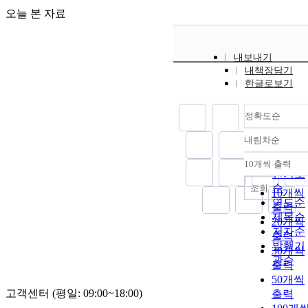
오늘 본 자료
내보내기
내책장담기
한글로보기
정확도순
내림차순
정확도
순
10개씩 출력
내림차
인기도
순
조회
10개씩
연도순
출력
제목순
20개씩
저자순
출력
발행기
30개씩
관순
출력
50개씩
고객센터 (평일: 09:00~18:00)
출력