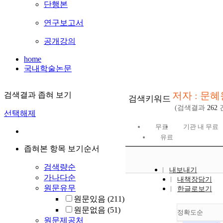
단행본
연구보고서
공개강의
home
국내학술논문
저자 : 문혜
검색결과 좁혀 보기
검색키워드
(검색결과
262
선택해제
무료
기관 내 무료
유료
좁혀본 항목 보기순서
검색량순
내보내기
가나다순
내책장담기
원문유무
한글로보기
원문있음
(211)
원문없음
(51)
정확도순
원문제공처