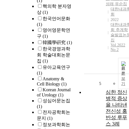
(1)
성래
,
유순집
핵의학 분자영
대한내과
상
(1)
회
한국언어문화
2022
(1)
대한내과
영어영문학연
회 추계학
술발표논
구
(1)
집
韓國學硏究
(1)
Vol.2022
한국경영과학
No.2
회 학술대회논문
집
(1)
유아교육연구
원
(1)
문
Anatomy &
보
5
Cell Biology
(1)
기
Korean Journal
심한 정신
of Urology
(1)
병적 증상
성심어문논집
을 나타낸
(1)
전신성 홍
전자공학회논
반성 루푸
문지
(1)
스 3례
정보과학회논