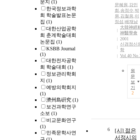
문지
(1)
문혜원
,
강민
한국정보과학
희
,
송정수
,
박
회 학술발표논문
원
,
김철응
,
이
집
(1)
정섭
,
배재남
大韓神經
대한산업공학
神醫學會
회 춘계학술대회
2001
논문집
(1)
신경정신
KSBB Journal
학
(1)
Vol.40 No.
대한전자공학
회 학술대회
(1)
원
정보관리학회
문
지
(1)
보
예방의학회지
기
2
(1)
濟州島硏究
(1)
보건과학연구
소보
(1)
비교문화연구
(1)
6
[시] 젊은
민족문학사연
서정시의
구
(1)