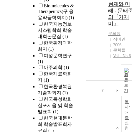
현재와 미
Biomolecules &
래 - 문태
Therapeutics(구 응
의『가재
용약물학회지)
(1)
미』
한국지능정보
시스템학회 학술
문혜원
대회논문집
(1)
심미안
한국환경과학
2006
회지
(1)
문학들
여성문학연구
Vol.- No.6
(1)
아주의학
(1)
한국재료학회
원
지
(1)
문
보
한국환경복원
7
기
기술학회지
(1)
한국독성학회
복
심포지움 및 학술
사/
발표회
(1)
대
한국현대문학
출
신
회 학술발표회자
청
료집
(1)