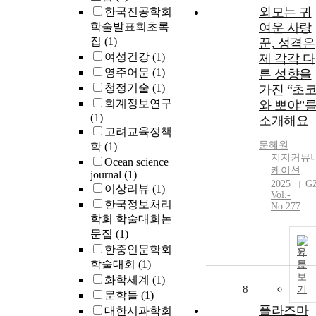
외모는 귀
한국진공학회
학술발표회초록
여운 사랑
집
(1)
꾼, 성격은
여성건강
(1)
제 각각 다
영주어문
(1)
른 성향을
청정기술
(1)
가진 “초
회계정보연구
와 뽀야”
(1)
소개해요
고려교육정책
문혜원
학
(1)
지지커뮤
Ocean science
케이션
journal
(1)
2025
G
이상리뷰
(1)
Vol.-
한국정보처리
No.277
학회 학술대회논
문집
(1)
한중인문학회
원
학술대회
(1)
문
보
화학세계
(1)
8
기
문학들
(1)
플라즈마
대한시과학회