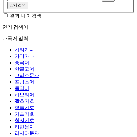
상세검색
결과 내 재검색
인기 검색어
다국어 입력
히라가나
가타카나
중국어
한글고어
그리스문자
프랑스어
독일어
히브리어
괄호기호
학술기호
기술기호
첨자기호
라틴문자
러시아문자