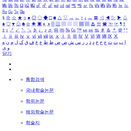
㎒
㎓
㎔
Ω
㏀
㏁
㎊
㎋
㎌
㏖
㏅
㎭
㎮
㎯
㏛
㎩
㎪
㎫
㎬
㏝
㏐
㏓
㏃
㏉
㏜
㏆
§
※
☆
★
○
●
◎
◇
◆
□
■
△
▽
→
←
↑
↓
↔
〓
◁
◀
▷
▶
♤
♠
♡
♥
♧
♣
⊙
◈
▣
◐
◑
▒
▤
▥
▨
▧
▦
▩
♨
☏
☎
☜
☞
¶
†
‡
↕
↗
↙
↖
↘
♭
♩
♪
♬
㉿
㈜
№
㏇
™
㏂
㏘
℡
＃
＆
＊
＠
ª
º
ⅰ
ⅱ
ⅲ
ⅳ
ⅴ
ⅵ
ⅶ
ⅷ
ⅸ
ⅹ
Ⅰ
Ⅱ
Ⅲ
Ⅳ
Ⅴ
Ⅵ
Ⅶ
Ⅷ
Ⅸ
Ⅹ
ا
ب
ت
ث
ج
ح
خ
د
ذ
ر
ز
س
ش
ص
ض
ط
ظ
ع
غ
ف
ق
ک
ل
م
ن
ه
و
ی
닫기
통합검색
국내학술논문
학위논문
해외학술논문
학술지