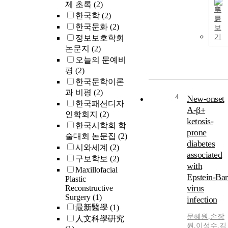
제 초록
(2)
원
한국학
(2)
문
한국문화
(2)
보
기
정보보호학회
논문지
(2)
오늘의 문예비
평
(2)
한국문학이론
과 비평
(2)
4
New-onset
한국패션디자
A-β+
인학회지
(2)
ketosis-
한국시학회 학
prone
술대회 논문집
(2)
diabetes
시와세계
(2)
associated
구보학보
(2)
with
Maxillofacial
Epstein-Bar
Plastic
virus
Reconstructive
Surgery
(1)
infection
最新醫學
(1)
문혜원
,
손장
人文科學硏究
원
,
이성수
,
김