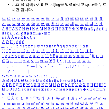
北京 을 입력하시려면
beijing
을 입력하시고 space를 누르
시면 됩니다.
ㅥ
ㅦ
ㅧ
ㅨ
ㅩ
ㅪ
ㅫ
ㅬ
ㅭ
ㅮ
ㅯ
ㅰ
ㅱ
ㅲ
ㅳ
ㅴ
ㅵ
ㅶ
ㅷ
ㅸ
ㅹ
ㅺ
ㅻ
ㅼ
ㅽ
ㅾ
ㅿ
ㆀ
ㆁ
ㆂ
ㆃ
ㆄ
ㆅ
ㆆ
ㆇ
ㆈ
ㆉ
ㆊ
ㆋ
ㆌ
ㆍ
ㆎ
Α
Β
Γ
Δ
Ε
Ζ
Η
Θ
Ι
Κ
Λ
Μ
Ν
Ξ
Ο
Π
Ρ
Σ
Τ
Υ
Φ
Χ
Ψ
Ω
α
β
γ
δ
ε
ζ
η
θ
ι
κ
λ
μ
ν
ξ
ο
π
ρ
σ
τ
υ
φ
χ
ψ
ω
á
à
Á
À
é
è
É
È
ç
Ç
ê
Ä
Ö
Ü
ä
ö
ü
ß
ְ
ֳ
ֲ
ֱ
ָ
ַ
ֵ
ֶ
ִ
ֹ
ּ
ֻ
ׂ
ׁ
ּ
ב
ה
נ
מ
צ
ת
ץ
ש
ד
ג
כ
ע
י
ח
ל
ך
ף
ק
ר
א
ט
ו
ן
ם
פ
‘
’
“
”
〔
〕
〈
〉
「
」
『
』
【
】
＂
（
）
［
］
｛
｝
±
×
÷
≠
≤
≥
∞
∴
♂
♀
∠
⊥
⌒
∂
∇
≡
≒
≪
≫
√
∽
∝
∵
∫
∬
∈
∋
⊆
⊇
⊂
⊃
∪
∩
∧
∨
￢
⇒
⇔
∀
∃
∮
∑
∏
＋
－
＜
＝
＞
、
。
·
‥
…
¨
〃
―
∥
＼
∼
´
～
ˇ
˘
˝
˚
˙
¸
˛
¡
¿
ː
！
＇
，
．
／
：
；
？
＾
＿
｀
｜
½
⅓
⅔
¼
¾
⅛
⅜
⅝
⅞
¹
²
³
⁴
ⁿ
₁
₂
₃
₄
Æ
Ð
Ħ
Ĳ
Ł
Ø
Œ
Þ
Ŧ
Ŋ
æ
đ
ð
ħ
ı
ĳ
ĸ
ŀ
ł
ø
œ
ß
þ
ŧ
ŋ
ŉ
А
Б
В
Г
Д
Е
Ё
Ж
З
И
Й
К
Л
М
Н
О
П
Р
С
Т
У
Ф
Х
Ц
Ч
Ш
Щ
Ъ
Ы
Ь
Э
Ю
Я
а
б
в
г
д
е
ё
ж
з
и
й
к
л
м
н
о
п
р
с
т
у
ф
х
ц
ч
ш
щ
ъ
ы
ь
э
ю
я
′
″
℃
Å
￠
￡
￥
¤
℉
‰
＄
％
Ｆ
￦
㎕
㎖
㎗
ℓ
㎘
㏄
㎣
㎤
㎥
㎦
㎙
㎚
㎛
㎜
㎝
㎞
㎟
㎠
㎡
㎢
㏊
㎍
㎎
㎏
㏏
㎈
㎉
㏈
㎧
㎨
㎰
㎱
㎲
㎳
㎴
㎵
㎶
㎷
㎸
㎹
㎀
㎁
㎂
㎃
㎄
㎺
㎻
㎽
㎾
㎿
㎐
㎑