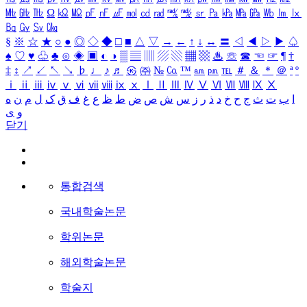
㎒
㎓
㎔
Ω
㏀
㏁
㎊
㎋
㎌
㏖
㏅
㎭
㎮
㎯
㏛
㎩
㎪
㎫
㎬
㏝
㏐
㏓
㏃
㏉
㏜
㏆
§
※
☆
★
○
●
◎
◇
◆
□
■
△
▽
→
←
↑
↓
↔
〓
◁
◀
▷
▶
♤
♠
♡
♥
♧
♣
⊙
◈
▣
◐
◑
▒
▤
▥
▨
▧
▦
▩
♨
☏
☎
☜
☞
¶
†
‡
↕
↗
↙
↖
↘
♭
♩
♪
♬
㉿
㈜
№
㏇
™
㏂
㏘
℡
＃
＆
＊
＠
ª
º
ⅰ
ⅱ
ⅲ
ⅳ
ⅴ
ⅵ
ⅶ
ⅷ
ⅸ
ⅹ
Ⅰ
Ⅱ
Ⅲ
Ⅳ
Ⅴ
Ⅵ
Ⅶ
Ⅷ
Ⅸ
Ⅹ
ا
ب
ت
ث
ج
ح
خ
د
ذ
ر
ز
س
ش
ص
ض
ط
ظ
ع
غ
ف
ق
ک
ل
م
ن
ه
و
ی
닫기
통합검색
국내학술논문
학위논문
해외학술논문
학술지