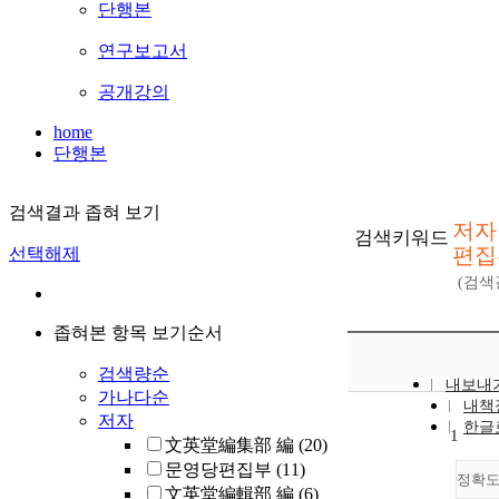
단행본
연구보고서
공개강의
home
단행본
검색결과 좁혀 보기
저자
검색키워드
편집
선택해제
(검
좁혀본 항목 보기순서
검색량순
내보내
가나다순
내책
저자
한글
1
文英堂編集部 編
(20)
문영당편집부
(11)
정확
文英堂編輯部 編
(6)