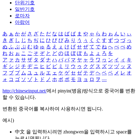
단위기호
일반기호
로마자
아랍어
あ
ぁ
か
が
さ
ざ
た
だ
な
は
ば
ぱ
ま
や
ゃ
ら
わ
ゎ
ん
い
ぃ
き
ぎ
し
じ
ち
ぢ
に
ひ
び
ぴ
み
り
う
ぅ
く
ぐ
す
ず
つ
づ
っ
ぬ
ふ
ぶ
ぷ
む
ゆ
ゅ
る
え
ぇ
け
げ
せ
ぜ
て
で
ね
へ
べ
ぺ
め
れ
お
ぉ
こ
ご
そ
ぞ
と
ど
の
ほ
ぼ
ぽ
も
よ
ょ
ろ
を
ア
ァ
カ
サ
ザ
タ
ダ
ナ
ハ
バ
パ
マ
ヤ
ャ
ラ
ワ
ヮ
ン
イ
ィ
キ
ギ
シ
ジ
チ
ヂ
ニ
ヒ
ビ
ピ
ミ
リ
ウ
ゥ
ク
グ
ス
ズ
ツ
ヅ
ッ
ヌ
フ
ブ
プ
ム
ユ
ュ
ル
エ
ェ
ケ
ゲ
セ
ゼ
テ
デ
ヘ
ベ
ペ
メ
レ
オ
ォ
コ
ゴ
ソ
ゾ
ト
ド
ノ
ホ
ボ
ポ
モ
ヨ
ョ
ロ
ヲ
―
http://chineseinput.net/
에서 pinyin(병음)방식으로 중국어를 변환
할 수 있습니다.
변환된 중국어를 복사하여 사용하시면 됩니다.
예시)
中文 을 입력하시려면
zhongwen
을 입력하시고 space를
누르시면됩니다.