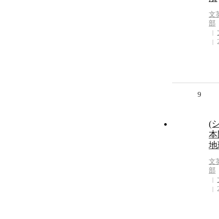
文
部
9
(
本
地
文
部