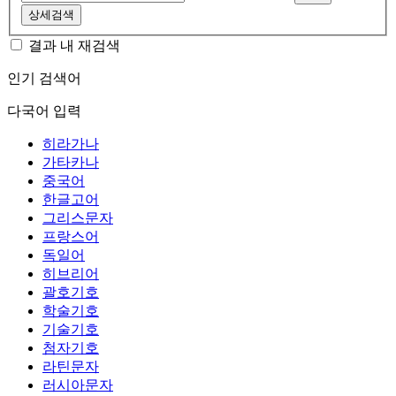
상세검색
결과 내 재검색
인기 검색어
다국어 입력
히라가나
가타카나
중국어
한글고어
그리스문자
프랑스어
독일어
히브리어
괄호기호
학술기호
기술기호
첨자기호
라틴문자
러시아문자