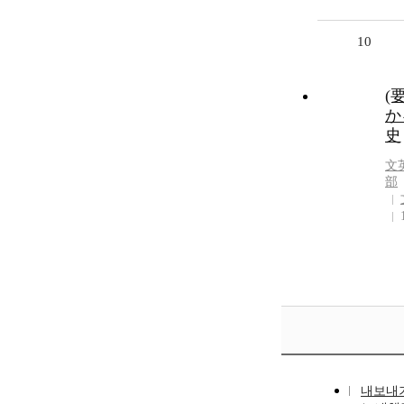
10
(
か
史
文
部
내보내