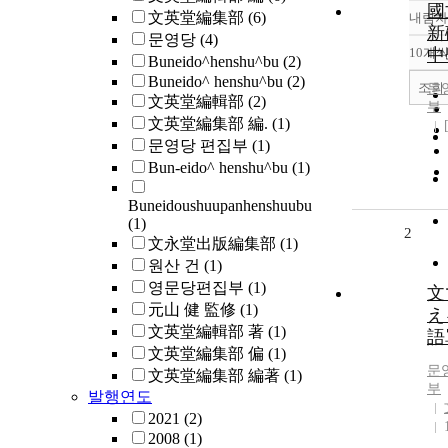
國
文英堂編集部
(6)
내림차
新
문영당
(4)
10개
中
Buneido^henshu^bu
(2)
Buneido^ henshu^bu
(2)
조회
문
文英堂編輯部
(2)
부
文英堂編集部 編.
(1)
문영당 편집부
(1)
Bun-eido^ henshu^bu
(1)
Buneidoushuupanhenshuubu
(1)
2
文永堂出版編集部
(1)
원산 건
(1)
영문당편집부
(1)
文
元山 健 監修
(1)
え
文英堂編輯部 著
(1)
語
文英堂編集部 偏
(1)
문
文英堂編集部 編著
(1)
부
발행연도
2021
(2)
2008
(1)