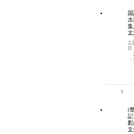
国
水
集
文
文
部
5
(
記
釈
文