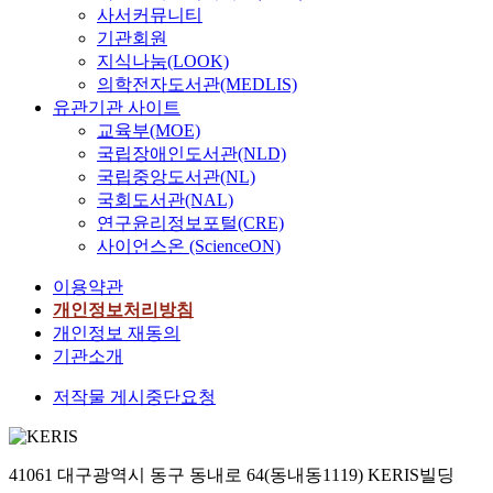
사서커뮤니티
기관회원
지식나눔(LOOK)
의학전자도서관(MEDLIS)
유관기관 사이트
교육부(MOE)
국립장애인도서관(NLD)
국립중앙도서관(NL)
국회도서관(NAL)
연구윤리정보포털(CRE)
사이언스온 (ScienceON)
이용약관
개인정보처리방침
개인정보 재동의
기관소개
저작물 게시중단요청
41061 대구광역시 동구 동내로 64(동내동1119) KERIS빌딩