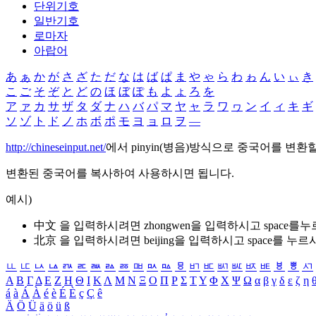
단위기호
일반기호
로마자
아랍어
あ
ぁ
か
が
さ
ざ
た
だ
な
は
ば
ぱ
ま
や
ゃ
ら
わ
ゎ
ん
い
ぃ
き
こ
ご
そ
ぞ
と
ど
の
ほ
ぼ
ぽ
も
よ
ょ
ろ
を
ア
ァ
カ
サ
ザ
タ
ダ
ナ
ハ
バ
パ
マ
ヤ
ャ
ラ
ワ
ヮ
ン
イ
ィ
キ
ギ
ソ
ゾ
ト
ド
ノ
ホ
ボ
ポ
モ
ヨ
ョ
ロ
ヲ
―
http://chineseinput.net/
에서 pinyin(병음)방식으로 중국어를 변환
변환된 중국어를 복사하여 사용하시면 됩니다.
예시)
中文 을 입력하시려면
zhongwen
을 입력하시고 space를
北京 을 입력하시려면
beijing
을 입력하시고 space를 누르
ㅥ
ㅦ
ㅧ
ㅨ
ㅩ
ㅪ
ㅫ
ㅬ
ㅭ
ㅮ
ㅯ
ㅰ
ㅱ
ㅲ
ㅳ
ㅴ
ㅵ
ㅶ
ㅷ
ㅸ
ㅹ
ㅺ
Α
Β
Γ
Δ
Ε
Ζ
Η
Θ
Ι
Κ
Λ
Μ
Ν
Ξ
Ο
Π
Ρ
Σ
Τ
Υ
Φ
Χ
Ψ
Ω
α
β
γ
δ
ε
ζ
η
á
à
Á
À
é
è
É
È
ç
Ç
ê
Ä
Ö
Ü
ä
ö
ü
ß