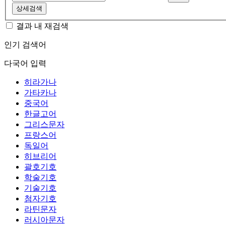
상세검색
결과 내 재검색
인기 검색어
다국어 입력
히라가나
가타카나
중국어
한글고어
그리스문자
프랑스어
독일어
히브리어
괄호기호
학술기호
기술기호
첨자기호
라틴문자
러시아문자