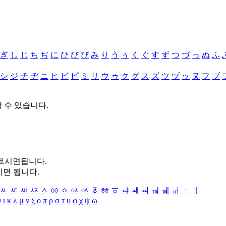
ぎ
し
じ
ち
ぢ
に
ひ
び
ぴ
み
り
う
ぅ
く
ぐ
す
ず
つ
づ
っ
ぬ
ふ
シ
ジ
チ
ヂ
ニ
ヒ
ビ
ピ
ミ
リ
ウ
ゥ
ク
グ
ス
ズ
ツ
ヅ
ッ
ヌ
フ
ブ
할 수 있습니다.
누르시면됩니다.
시면 됩니다.
ㅻ
ㅼ
ㅽ
ㅾ
ㅿ
ㆀ
ㆁ
ㆂ
ㆃ
ㆄ
ㆅ
ㆆ
ㆇ
ㆈ
ㆉ
ㆊ
ㆋ
ㆌ
ㆍ
ㆎ
θ
ι
κ
λ
μ
ν
ξ
ο
π
ρ
σ
τ
υ
φ
χ
ψ
ω