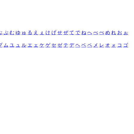
ぶ
ぷ
む
ゆ
ゅ
る
え
ぇ
け
げ
せ
ぜ
て
で
ね
へ
べ
ぺ
め
れ
お
ぉ
プ
ム
ユ
ュ
ル
エ
ェ
ケ
ゲ
セ
ゼ
テ
デ
ヘ
ベ
ペ
メ
レ
オ
ォ
コ
ゴ