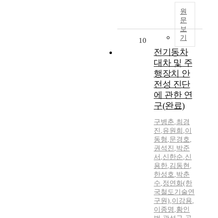
원
문
보
기
10
전기동차
대차 및 주
행장치 안
전성 진단
에 관한 연
구(완료)
구병춘
,
최경
진
,
유원희
,
이
동형
,
문경호
,
권석진
,
박준
서
,
신한순
,
신
용한
,
김동현
,
한성호
,
박춘
수
,
정연화(한
국철도기술연
구원)
,
이강용
,
이종명
,
황인