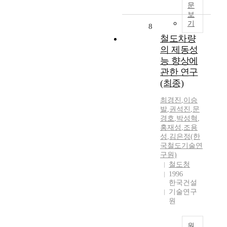
문
보
기
8
철도차량
의 제동성
능 향상에
관한 연구
(최종)
최경진
,
이승
발
,
권석진
,
문
경호
,
박성혁
,
홍재성
,
조용
성
,
김은정(한
국철도기술연
구원)
철도청
1996
한국건설
기술연구
원
원