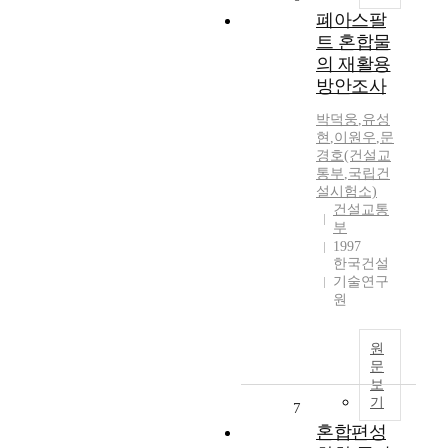
폐아스팔
트 혼합물
의 재활용
방안조사
박덕웅
,
유성
현
,
이원우
,
문
경호(건설교
통부
,
국립건
설시험소)
건설교통
부
1997
한국건설
기술연구
원
원
문
보
기
7
혼합편성