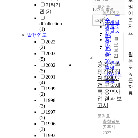
로
정확도
기타기
많
순
문경호
10개씩 출력
관
(2)
내림차순
이
목민연구
인기도
소
본
순
조회
10개씩
dCollection
1987
자
연도순
출력
(1)
료
제목순
발행연도
20개씩
원
저자순
2022
출력
문
발행기
(2)
30개씩
보
관순
2003
활
출력
기
2
(5)
용
50개씩
공주 왕촌
2002
도
출력
(5)
민간인 집
높
100개씩
2001
단희생사
은
출력
(4)
건 구술채
자
1999
록 용역사
료
(2)
업 결과 보
1998
고서
(3)
1997
문경호
(5)
충청남도
1996
공주시
(3)
2022
1993