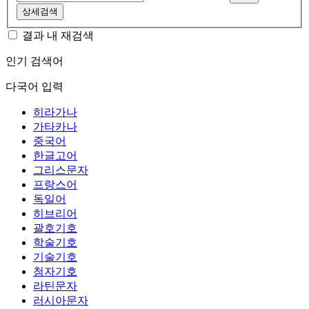
상세검색
결과 내 재검색
인기 검색어
다국어 입력
히라가나
가타카나
중국어
한글고어
그리스문자
프랑스어
독일어
히브리어
괄호기호
학술기호
기술기호
첨자기호
라틴문자
러시아문자