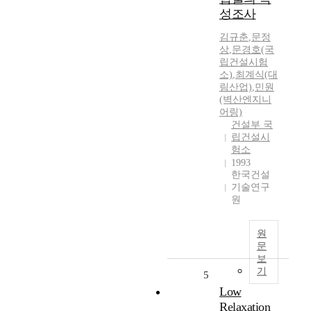
성조사
김규춘
,
문정
상
,
문경호(국
립건설시험
소)
,
최계식(대
림산업)
,
민원
(벽산엔지니
어링)
건설부 국
립건설시
험소
1993
한국건설
기술연구
원
원
문
보
기
5
Low
Relaxation