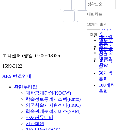
정확도순
내림차순
정확도
순
10개씩 출력
내림차순
인기도
순
조회
10개씩
연도순
출력
제목순
20개씩
저자순
출력
고객센터 (평일: 09:00~18:00)
발행기
30개씩
관순
1599-3122
출력
50개씩
ARS 번호안내
출력
100개씩
관련누리집
출력
대학공개강의(KOCW)
학술정보통계시스템(Rinfo)
외국학술지지원센터(FRIC)
학술관계분석서비스(SAM)
사서커뮤니티
기관회원
지식나눔(LOOK)