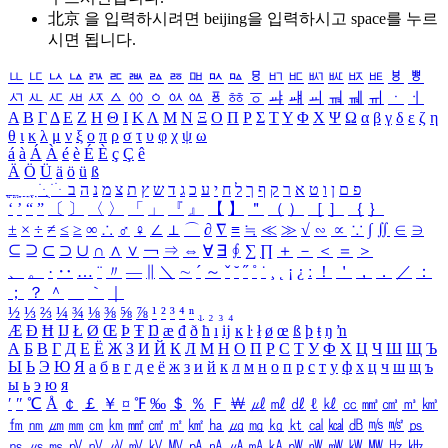
北京 을 입력하시려면
beijing
을 입력하시고 space를 누르
시면 됩니다.
ㅥ
ㅦ
ㅧ
ㅨ
ㅩ
ㅪ
ㅫ
ㅬ
ㅭ
ㅮ
ㅯ
ㅰ
ㅱ
ㅲ
ㅳ
ㅴ
ㅵ
ㅶ
ㅷ
ㅸ
ㅹ
ㅺ
ㅻ
ㅼ
ㅽ
ㅾ
ㅿ
ㆀ
ㆁ
ㆂ
ㆃ
ㆄ
ㆅ
ㆆ
ㆇ
ㆈ
ㆉ
ㆊ
ㆋ
ㆌ
ㆍ
ㆎ
Α
Β
Γ
Δ
Ε
Ζ
Η
Θ
Ι
Κ
Λ
Μ
Ν
Ξ
Ο
Π
Ρ
Σ
Τ
Υ
Φ
Χ
Ψ
Ω
α
β
γ
δ
ε
ζ
η
θ
ι
κ
λ
μ
ν
ξ
ο
π
ρ
σ
τ
υ
φ
χ
ψ
ω
á
à
Á
À
é
è
É
È
ç
Ç
ê
Ä
Ö
Ü
ä
ö
ü
ß
ְ
ֳ
ֲ
ֱ
ָ
ַ
ֵ
ֶ
ִ
ֹ
ּ
ֻ
ׂ
ׁ
ּ
ב
ה
נ
מ
צ
ת
ץ
ש
ד
ג
כ
ע
י
ח
ל
ך
ף
ק
ר
א
ט
ו
ן
ם
פ
‘
’
“
”
〔
〕
〈
〉
「
」
『
』
【
】
＂
（
）
［
］
｛
｝
±
×
÷
≠
≤
≥
∞
∴
♂
♀
∠
⊥
⌒
∂
∇
≡
≒
≪
≫
√
∽
∝
∵
∫
∬
∈
∋
⊆
⊇
⊂
⊃
∪
∩
∧
∨
￢
⇒
⇔
∀
∃
∮
∑
∏
＋
－
＜
＝
＞
、
。
·
‥
…
¨
〃
―
∥
＼
∼
´
～
ˇ
˘
˝
˚
˙
¸
˛
¡
¿
ː
！
＇
，
．
／
：
；
？
＾
＿
｀
｜
½
⅓
⅔
¼
¾
⅛
⅜
⅝
⅞
¹
²
³
⁴
ⁿ
₁
₂
₃
₄
Æ
Ð
Ħ
Ĳ
Ł
Ø
Œ
Þ
Ŧ
Ŋ
æ
đ
ð
ħ
ı
ĳ
ĸ
ŀ
ł
ø
œ
ß
þ
ŧ
ŋ
ŉ
А
Б
В
Г
Д
Е
Ё
Ж
З
И
Й
К
Л
М
Н
О
П
Р
С
Т
У
Ф
Х
Ц
Ч
Ш
Щ
Ъ
Ы
Ь
Э
Ю
Я
а
б
в
г
д
е
ё
ж
з
и
й
к
л
м
н
о
п
р
с
т
у
ф
х
ц
ч
ш
щ
ъ
ы
ь
э
ю
я
′
″
℃
Å
￠
￡
￥
¤
℉
‰
＄
％
Ｆ
￦
㎕
㎖
㎗
ℓ
㎘
㏄
㎣
㎤
㎥
㎦
㎙
㎚
㎛
㎜
㎝
㎞
㎟
㎠
㎡
㎢
㏊
㎍
㎎
㎏
㏏
㎈
㎉
㏈
㎧
㎨
㎰
㎱
㎲
㎳
㎴
㎵
㎶
㎷
㎸
㎹
㎀
㎁
㎂
㎃
㎄
㎺
㎻
㎽
㎾
㎿
㎐
㎑