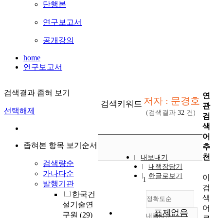
단행본
연구보고서
공개강의
home
연구보고서
검색결과 좁혀 보기
연
저자 : 문경호
검색키워드
관
선택해제
(검색결과
32
건)
검
색
어
좁혀본 항목 보기순서
추
천
내보내기
검색량순
내책장담기
가나다순
한글로보기
이
1
발행기관
검
한국건
색
정확도순
설기술연
어
표제없음
구원
(29)
내림차순