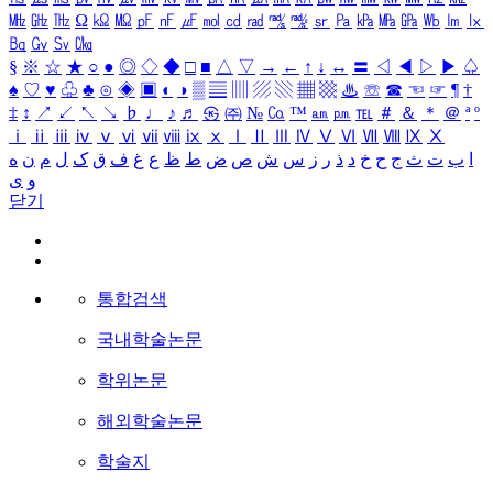
㎒
㎓
㎔
Ω
㏀
㏁
㎊
㎋
㎌
㏖
㏅
㎭
㎮
㎯
㏛
㎩
㎪
㎫
㎬
㏝
㏐
㏓
㏃
㏉
㏜
㏆
§
※
☆
★
○
●
◎
◇
◆
□
■
△
▽
→
←
↑
↓
↔
〓
◁
◀
▷
▶
♤
♠
♡
♥
♧
♣
⊙
◈
▣
◐
◑
▒
▤
▥
▨
▧
▦
▩
♨
☏
☎
☜
☞
¶
†
‡
↕
↗
↙
↖
↘
♭
♩
♪
♬
㉿
㈜
№
㏇
™
㏂
㏘
℡
＃
＆
＊
＠
ª
º
ⅰ
ⅱ
ⅲ
ⅳ
ⅴ
ⅵ
ⅶ
ⅷ
ⅸ
ⅹ
Ⅰ
Ⅱ
Ⅲ
Ⅳ
Ⅴ
Ⅵ
Ⅶ
Ⅷ
Ⅸ
Ⅹ
ا
ب
ت
ث
ج
ح
خ
د
ذ
ر
ز
س
ش
ص
ض
ط
ظ
ع
غ
ف
ق
ک
ل
م
ن
ه
و
ی
닫기
통합검색
국내학술논문
학위논문
해외학술논문
학술지