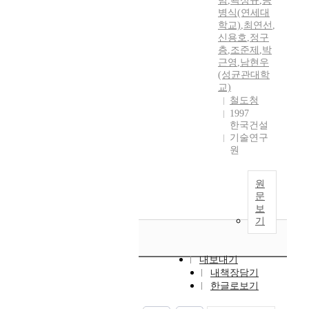
범
,
곽성규
,
공
병식(연세대
학교)
,
최연선
,
신용호
,
정구
층
,
조준제
,
박
근영
,
남현우
(성균관대학
교)
철도청
1997
한국건설
기술연구
원
원
문
보
기
내보내기
내책장담기
한글로보기