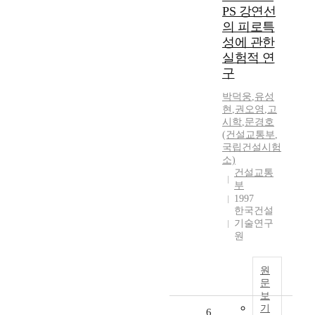
PS 강연선
의 피로특
성에 관한
실험적 연
구
박덕웅
,
유성
현
,
권오영
,
고
시학
,
문경호
(건설교통부
,
국립건설시험
소)
건설교통
부
1997
한국건설
기술연구
원
원
문
보
기
6