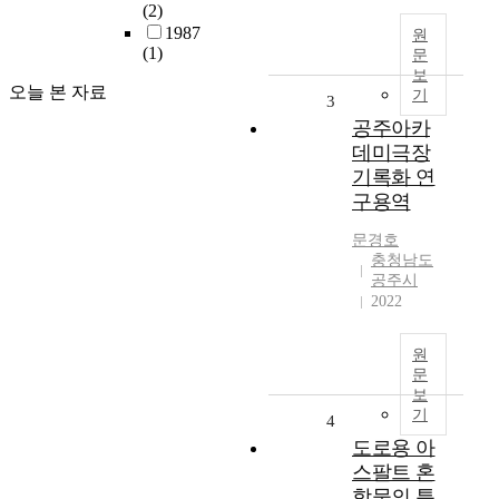
(2)
1987
원
(1)
문
보
오늘 본 자료
기
3
공주아카
데미극장
기록화 연
구용역
문경호
충청남도
공주시
2022
원
문
보
기
4
도로용 아
스팔트 혼
합물의 특