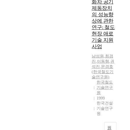
화차 공기
제동장치
의 성능향
상에 관한
연구: 철도
현장 애로
기술 지원
사업
남성원
,
최경
진
,
이동형
,
권
석진
,
문경호
(한국철도기
술연구원)
한국철도
기술연구
원
1999
한국건설
기술연구
원
원