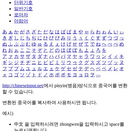
단위기호
일반기호
로마자
아랍어
あ
ぁ
か
が
さ
ざ
た
だ
な
は
ば
ぱ
ま
や
ゃ
ら
わ
ゎ
ん
い
ぃ
き
ぎ
し
じ
ち
ぢ
に
ひ
び
ぴ
み
り
う
ぅ
く
ぐ
す
ず
つ
づ
っ
ぬ
ふ
ぶ
ぷ
む
ゆ
ゅ
る
え
ぇ
け
げ
せ
ぜ
て
で
ね
へ
べ
ぺ
め
れ
お
ぉ
こ
ご
そ
ぞ
と
ど
の
ほ
ぼ
ぽ
も
よ
ょ
ろ
を
ア
ァ
カ
サ
ザ
タ
ダ
ナ
ハ
バ
パ
マ
ヤ
ャ
ラ
ワ
ヮ
ン
イ
ィ
キ
ギ
シ
ジ
チ
ヂ
ニ
ヒ
ビ
ピ
ミ
リ
ウ
ゥ
ク
グ
ス
ズ
ツ
ヅ
ッ
ヌ
フ
ブ
プ
ム
ユ
ュ
ル
エ
ェ
ケ
ゲ
セ
ゼ
テ
デ
ヘ
ベ
ペ
メ
レ
オ
ォ
コ
ゴ
ソ
ゾ
ト
ド
ノ
ホ
ボ
ポ
モ
ヨ
ョ
ロ
ヲ
―
http://chineseinput.net/
에서 pinyin(병음)방식으로 중국어를 변환
할 수 있습니다.
변환된 중국어를 복사하여 사용하시면 됩니다.
예시)
中文 을 입력하시려면
zhongwen
을 입력하시고 space를
누르시면됩니다.