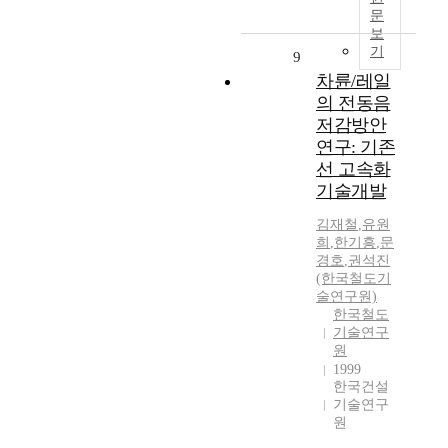
문
보
기
9
차륜/레일
의 전동음
저감방안
연구: 기존
선 고속화
기술개발
김재철
,
유원
희
,
한기흥
,
문
경호
,
권석진
(한국철도기
술연구원)
한국철도
기술연구
원
1999
한국건설
기술연구
원