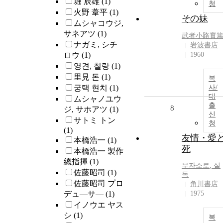
堀 辰雄
(1)
청
火野 葦平
(1)
その妹
ムシャコウジ,
サネアツ
(1)
武者小路實
ナガミ, シチ
岩波書店
ロウ
(1)
1960
영견, 칠랑
(1)
里見 돈
(1)
복
궁택 현치
(1)
사/
대
ムシャノユウ
출
8
ジ, サホアツ
(1)
신
サトミ トン
청
(1)
友情・愛
本橋浩一
(1)
死
本橋浩一 製作
總指揮
(1)
무자소로
,
실
佐藤昭司
(1)
독
佐藤昭司 プロ
角川書店
デュ―サ―
(1)
1975
イノウエ ヤス
シ
(1)
복