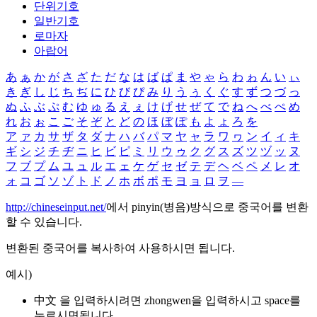
단위기호
일반기호
로마자
아랍어
あ
ぁ
か
が
さ
ざ
た
だ
な
は
ば
ぱ
ま
や
ゃ
ら
わ
ゎ
ん
い
ぃ
き
ぎ
し
じ
ち
ぢ
に
ひ
び
ぴ
み
り
う
ぅ
く
ぐ
す
ず
つ
づ
っ
ぬ
ふ
ぶ
ぷ
む
ゆ
ゅ
る
え
ぇ
け
げ
せ
ぜ
て
で
ね
へ
べ
ぺ
め
れ
お
ぉ
こ
ご
そ
ぞ
と
ど
の
ほ
ぼ
ぽ
も
よ
ょ
ろ
を
ア
ァ
カ
サ
ザ
タ
ダ
ナ
ハ
バ
パ
マ
ヤ
ャ
ラ
ワ
ヮ
ン
イ
ィ
キ
ギ
シ
ジ
チ
ヂ
ニ
ヒ
ビ
ピ
ミ
リ
ウ
ゥ
ク
グ
ス
ズ
ツ
ヅ
ッ
ヌ
フ
ブ
プ
ム
ユ
ュ
ル
エ
ェ
ケ
ゲ
セ
ゼ
テ
デ
ヘ
ベ
ペ
メ
レ
オ
ォ
コ
ゴ
ソ
ゾ
ト
ド
ノ
ホ
ボ
ポ
モ
ヨ
ョ
ロ
ヲ
―
http://chineseinput.net/
에서 pinyin(병음)방식으로 중국어를 변환
할 수 있습니다.
변환된 중국어를 복사하여 사용하시면 됩니다.
예시)
中文 을 입력하시려면
zhongwen
을 입력하시고 space를
누르시면됩니다.