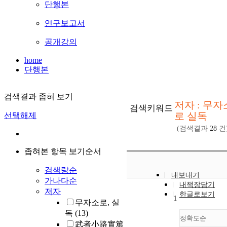
단행본
연구보고서
공개강의
home
단행본
검색결과 좁혀 보기
저자 : 무자
검색키워드
로 실독
선택해제
(검색결과
28
건
좁혀본 항목 보기순서
검색량순
내보내기
가나다순
내책장담기
저자
한글로보기
1
무자소로, 실
독
(13)
정확도순
武者小路實篤