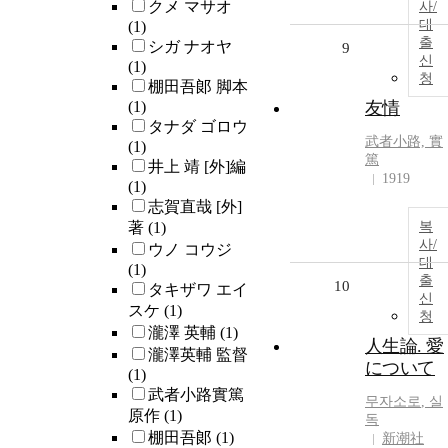
クメ マサオ
사/
대
(1)
출
シガ ナオヤ
9
신
(1)
청
棚田吾郞 脚本
(1)
友情
タナダ ゴロウ
武者小路, 實
(1)
篤
井上 靖 [外]編
1919
(1)
志賀直哉 [外]
著
(1)
복
사/
ウノ コウジ
대
(1)
출
10
タキザワ エイ
신
スケ
(1)
청
瀧澤 英輔
(1)
人生論. 愛
瀧澤英輔 監督
について
(1)
武者小路實篤
무자소로
,
실
原作
(1)
독
棚田吾郞
(1)
新潮社