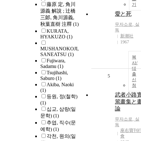
藤原 定, 角川
기
源義 解說 ; 辻橋
愛と死
三郞, 角川源義,
秋葉直樹 注釋
(1)
무자소로
,
실
독
KURATA,
新潮社
HYAKUZO
(1)
1967
MUSHANOKOJI,
SANEATSU
(1)
복
Fujiwara,
사/
Sadamu
(1)
대
Tsujihashi,
출
5
Saburo
(1)
신
Akiba, Naoki
청
(1)
武者小路
등원, 정(철학)
篤畫集と
(1)
論
십교, 삼랑(일
문학)
(1)
무자소로
,
실
추엽, 직수(문
독
예학)
(1)
座右寶刊
각천, 원의(일
會