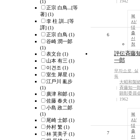
(1)
1942
正宗 白鳥...[等
著]
(1)
복
李 柱 訓...[等
사/
譯]
(1)
대
출
正宗 白鳥
(1)
6
신
谷崎 潤一郞
청
(1)
評伝斉藤
表文台
(1)
一郎
山本 有三
(1)
이견조
(1)
무자소로
,
실
室生 犀星
(1)
독
江戶川 亂步
大昭和製
(1)
斉藤知一
顕彰委員
廣津 和郞
(1)
1962
佐藤 春夫
(1)
小島 政二郞
(1)
복
尾崎 士郞
(1)
사/
대
外村 繁
(1)
출
7
林 芙美子
(1)
신