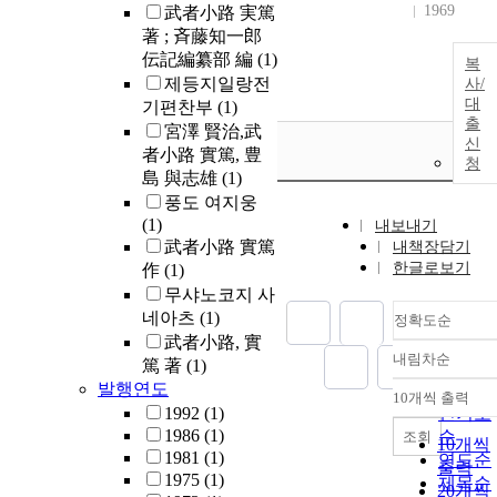
1969
武者小路 実篤
著 ; 斉藤知一郎
伝記編纂部 編
(1)
복
제등지일랑전
사/
대
기편찬부
(1)
출
宮澤 賢治,武
신
者小路 實篤, 豊
청
島 與志雄
(1)
풍도 여지웅
(1)
내보내기
武者小路 實篤
내책장담기
한글로보기
作
(1)
무샤노코지 사
네아츠
(1)
정확도순
武者小路, 實
내림차순
篤 著
(1)
정확도
발행연도
순
10개씩 출력
내림차
1992
(1)
인기도
1986
(1)
순
조회
10개씩
1981
(1)
연도순
출력
1975
(1)
제목순
20개씩