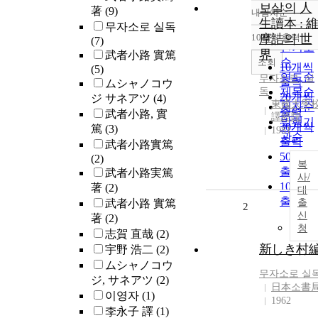
보살의 人
著
(9)
내림차순
정확도
生讀本 : 
무자소로 실독
순
10개씩 출력
摩詰의 世
(7)
내림차
인기도
界
武者小路 實篤
순
조회
10개씩
(5)
연도순
무자소로
,
실
출력
ムシャノコウ
독
제목순
20개씩
ジ サネアツ
(4)
東國大學
저자순
출력
武者小路, 實
譯經院
발행기
30개씩
篤
(3)
1981
관순
출력
武者小路實篤
50개씩
(2)
복
출력
武者小路実篤
사/
100개
著
(2)
대
출력
武者小路 實篤
출
2
신
著
(2)
청
志賀 直哉
(2)
新しき村
宇野 浩二
(2)
ムシャノコウ
무자소로
실
ジ, サネアツ
(2)
日本소書
이영자
(1)
1962
李永子 譯
(1)