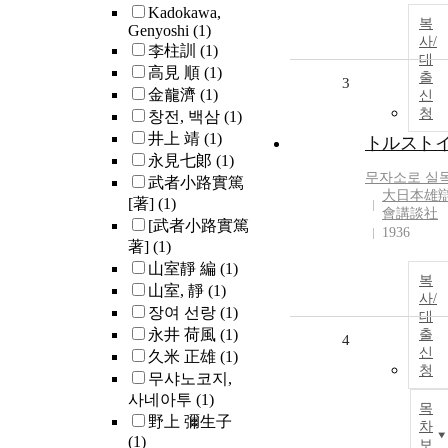
Kadokawa,
복
Genyoshi
(1)
사/
李柱訓
(1)
대
高見 順
(1)
출
3
金龍濟
(1)
신
청
창전, 백삼
(1)
井上 靖
(1)
トルスト
永見七郞
(1)
무자소로
실
武者小路實篤
大日本雄
[著]
(1)
會講談社
[武者小路實篤
1936
著]
(1)
山室靜 編
(1)
복
山室, 靜
(1)
사/
장여 선랑
(1)
대
永井 荷風
(1)
출
4
신
久米 正雄
(1)
청
무샤노코지,
사네아투
(1)
목
野上 彌生子
차
(1)
보