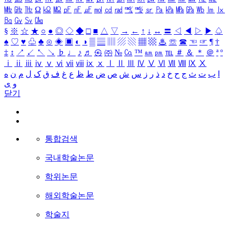
㎒
㎓
㎔
Ω
㏀
㏁
㎊
㎋
㎌
㏖
㏅
㎭
㎮
㎯
㏛
㎩
㎪
㎫
㎬
㏝
㏐
㏓
㏃
㏉
㏜
㏆
§
※
☆
★
○
●
◎
◇
◆
□
■
△
▽
→
←
↑
↓
↔
〓
◁
◀
▷
▶
♤
♠
♡
♥
♧
♣
⊙
◈
▣
◐
◑
▒
▤
▥
▨
▧
▦
▩
♨
☏
☎
☜
☞
¶
†
‡
↕
↗
↙
↖
↘
♭
♩
♪
♬
㉿
㈜
№
㏇
™
㏂
㏘
℡
＃
＆
＊
＠
ª
º
ⅰ
ⅱ
ⅲ
ⅳ
ⅴ
ⅵ
ⅶ
ⅷ
ⅸ
ⅹ
Ⅰ
Ⅱ
Ⅲ
Ⅳ
Ⅴ
Ⅵ
Ⅶ
Ⅷ
Ⅸ
Ⅹ
ا
ب
ت
ث
ج
ح
خ
د
ذ
ر
ز
س
ش
ص
ض
ط
ظ
ع
غ
ف
ق
ک
ل
م
ن
ه
و
ی
닫기
통합검색
국내학술논문
학위논문
해외학술논문
학술지