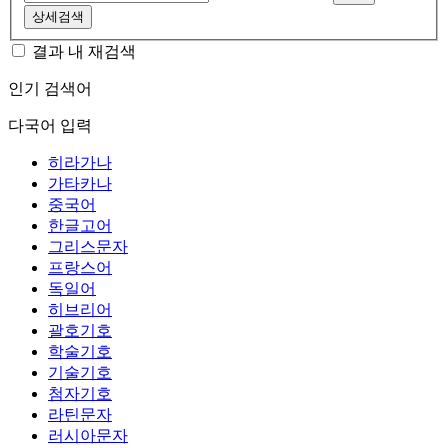
상세검색
결과 내 재검색
인기 검색어
다국어 입력
히라가나
가타카나
중국어
한글고어
그리스문자
프랑스어
독일어
히브리어
괄호기호
학술기호
기술기호
첨자기호
라틴문자
러시아문자