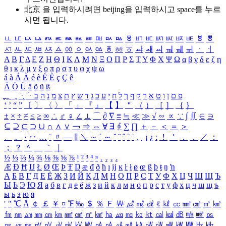
北京 을 입력하시려면
beijing
을 입력하시고 space를 누르
시면 됩니다.
ㅥ
ㅦ
ㅧ
ㅨ
ㅩ
ㅪ
ㅫ
ㅬ
ㅭ
ㅮ
ㅯ
ㅰ
ㅱ
ㅲ
ㅳ
ㅴ
ㅵ
ㅶ
ㅷ
ㅸ
ㅹ
ㅺ
ㅻ
ㅼ
ㅽ
ㅾ
ㅿ
ㆀ
ㆁ
ㆂ
ㆃ
ㆄ
ㆅ
ㆆ
ㆇ
ㆈ
ㆉ
ㆊ
ㆋ
ㆌ
ㆍ
ㆎ
Α
Β
Γ
Δ
Ε
Ζ
Η
Θ
Ι
Κ
Λ
Μ
Ν
Ξ
Ο
Π
Ρ
Σ
Τ
Υ
Φ
Χ
Ψ
Ω
α
β
γ
δ
ε
ζ
η
θ
ι
κ
λ
μ
ν
ξ
ο
π
ρ
σ
τ
υ
φ
χ
ψ
ω
á
à
Á
À
é
è
É
È
ç
Ç
ê
Ä
Ö
Ü
ä
ö
ü
ß
ְ
ֳ
ֲ
ֱ
ָ
ַ
ֵ
ֶ
ִ
ֹ
ּ
ֻ
ׂ
ׁ
ּ
ב
ה
נ
מ
צ
ת
ץ
ש
ד
ג
כ
ע
י
ח
ל
ך
ף
ק
ר
א
ט
ו
ן
ם
פ
‘
’
“
”
〔
〕
〈
〉
「
」
『
』
【
】
＂
（
）
［
］
｛
｝
±
×
÷
≠
≤
≥
∞
∴
♂
♀
∠
⊥
⌒
∂
∇
≡
≒
≪
≫
√
∽
∝
∵
∫
∬
∈
∋
⊆
⊇
⊂
⊃
∪
∩
∧
∨
￢
⇒
⇔
∀
∃
∮
∑
∏
＋
－
＜
＝
＞
、
。
·
‥
…
¨
〃
―
∥
＼
∼
´
～
ˇ
˘
˝
˚
˙
¸
˛
¡
¿
ː
！
＇
，
．
／
：
；
？
＾
＿
｀
｜
½
⅓
⅔
¼
¾
⅛
⅜
⅝
⅞
¹
²
³
⁴
ⁿ
₁
₂
₃
₄
Æ
Ð
Ħ
Ĳ
Ł
Ø
Œ
Þ
Ŧ
Ŋ
æ
đ
ð
ħ
ı
ĳ
ĸ
ŀ
ł
ø
œ
ß
þ
ŧ
ŋ
ŉ
А
Б
В
Г
Д
Е
Ё
Ж
З
И
Й
К
Л
М
Н
О
П
Р
С
Т
У
Ф
Х
Ц
Ч
Ш
Щ
Ъ
Ы
Ь
Э
Ю
Я
а
б
в
г
д
е
ё
ж
з
и
й
к
л
м
н
о
п
р
с
т
у
ф
х
ц
ч
ш
щ
ъ
ы
ь
э
ю
я
′
″
℃
Å
￠
￡
￥
¤
℉
‰
＄
％
Ｆ
￦
㎕
㎖
㎗
ℓ
㎘
㏄
㎣
㎤
㎥
㎦
㎙
㎚
㎛
㎜
㎝
㎞
㎟
㎠
㎡
㎢
㏊
㎍
㎎
㎏
㏏
㎈
㎉
㏈
㎧
㎨
㎰
㎱
㎲
㎳
㎴
㎵
㎶
㎷
㎸
㎹
㎀
㎁
㎂
㎃
㎄
㎺
㎻
㎽
㎾
㎿
㎐
㎑