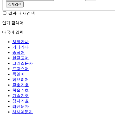
상세검색
결과 내 재검색
인기 검색어
다국어 입력
히라가나
가타카나
중국어
한글고어
그리스문자
프랑스어
독일어
히브리어
괄호기호
학술기호
기술기호
첨자기호
라틴문자
러시아문자