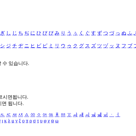
ぎ
し
じ
ち
ぢ
に
ひ
び
ぴ
み
り
う
ぅ
く
ぐ
す
ず
つ
づ
っ
ぬ
ふ
シ
ジ
チ
ヂ
ニ
ヒ
ビ
ピ
ミ
リ
ウ
ゥ
ク
グ
ス
ズ
ツ
ヅ
ッ
ヌ
フ
ブ
할 수 있습니다.
누르시면됩니다.
시면 됩니다.
ㅻ
ㅼ
ㅽ
ㅾ
ㅿ
ㆀ
ㆁ
ㆂ
ㆃ
ㆄ
ㆅ
ㆆ
ㆇ
ㆈ
ㆉ
ㆊ
ㆋ
ㆌ
ㆍ
ㆎ
θ
ι
κ
λ
μ
ν
ξ
ο
π
ρ
σ
τ
υ
φ
χ
ψ
ω