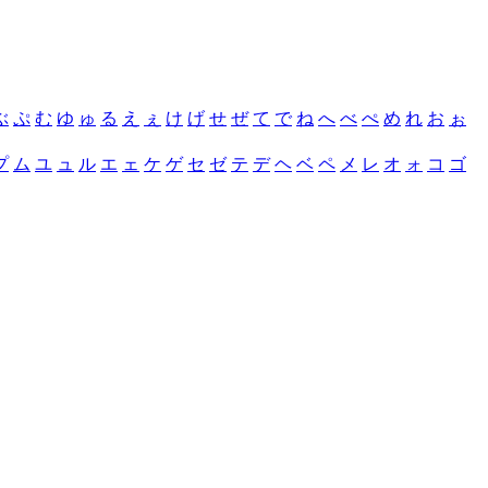
ぶ
ぷ
む
ゆ
ゅ
る
え
ぇ
け
げ
せ
ぜ
て
で
ね
へ
べ
ぺ
め
れ
お
ぉ
プ
ム
ユ
ュ
ル
エ
ェ
ケ
ゲ
セ
ゼ
テ
デ
ヘ
ベ
ペ
メ
レ
オ
ォ
コ
ゴ