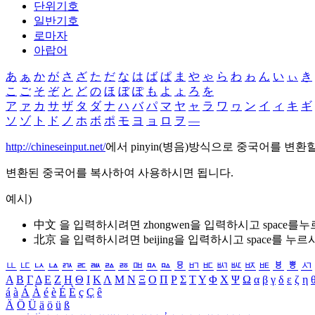
단위기호
일반기호
로마자
아랍어
あ
ぁ
か
が
さ
ざ
た
だ
な
は
ば
ぱ
ま
や
ゃ
ら
わ
ゎ
ん
い
ぃ
き
こ
ご
そ
ぞ
と
ど
の
ほ
ぼ
ぽ
も
よ
ょ
ろ
を
ア
ァ
カ
サ
ザ
タ
ダ
ナ
ハ
バ
パ
マ
ヤ
ャ
ラ
ワ
ヮ
ン
イ
ィ
キ
ギ
ソ
ゾ
ト
ド
ノ
ホ
ボ
ポ
モ
ヨ
ョ
ロ
ヲ
―
http://chineseinput.net/
에서 pinyin(병음)방식으로 중국어를 변환
변환된 중국어를 복사하여 사용하시면 됩니다.
예시)
中文 을 입력하시려면
zhongwen
을 입력하시고 space를
北京 을 입력하시려면
beijing
을 입력하시고 space를 누르
ㅥ
ㅦ
ㅧ
ㅨ
ㅩ
ㅪ
ㅫ
ㅬ
ㅭ
ㅮ
ㅯ
ㅰ
ㅱ
ㅲ
ㅳ
ㅴ
ㅵ
ㅶ
ㅷ
ㅸ
ㅹ
ㅺ
Α
Β
Γ
Δ
Ε
Ζ
Η
Θ
Ι
Κ
Λ
Μ
Ν
Ξ
Ο
Π
Ρ
Σ
Τ
Υ
Φ
Χ
Ψ
Ω
α
β
γ
δ
ε
ζ
η
á
à
Á
À
é
è
É
È
ç
Ç
ê
Ä
Ö
Ü
ä
ö
ü
ß