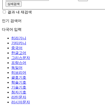
상세검색
결과 내 재검색
인기 검색어
다국어 입력
히라가나
가타카나
중국어
한글고어
그리스문자
프랑스어
독일어
히브리어
괄호기호
학술기호
기술기호
첨자기호
라틴문자
러시아문자