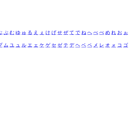
ぶ
ぷ
む
ゆ
ゅ
る
え
ぇ
け
げ
せ
ぜ
て
で
ね
へ
べ
ぺ
め
れ
お
ぉ
プ
ム
ユ
ュ
ル
エ
ェ
ケ
ゲ
セ
ゼ
テ
デ
ヘ
ベ
ペ
メ
レ
オ
ォ
コ
ゴ