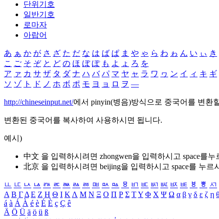
단위기호
일반기호
로마자
아랍어
あ
ぁ
か
が
さ
ざ
た
だ
な
は
ば
ぱ
ま
や
ゃ
ら
わ
ゎ
ん
い
ぃ
き
こ
ご
そ
ぞ
と
ど
の
ほ
ぼ
ぽ
も
よ
ょ
ろ
を
ア
ァ
カ
サ
ザ
タ
ダ
ナ
ハ
バ
パ
マ
ヤ
ャ
ラ
ワ
ヮ
ン
イ
ィ
キ
ギ
ソ
ゾ
ト
ド
ノ
ホ
ボ
ポ
モ
ヨ
ョ
ロ
ヲ
―
http://chineseinput.net/
에서 pinyin(병음)방식으로 중국어를 변환
변환된 중국어를 복사하여 사용하시면 됩니다.
예시)
中文 을 입력하시려면
zhongwen
을 입력하시고 space를
北京 을 입력하시려면
beijing
을 입력하시고 space를 누르
ㅥ
ㅦ
ㅧ
ㅨ
ㅩ
ㅪ
ㅫ
ㅬ
ㅭ
ㅮ
ㅯ
ㅰ
ㅱ
ㅲ
ㅳ
ㅴ
ㅵ
ㅶ
ㅷ
ㅸ
ㅹ
ㅺ
Α
Β
Γ
Δ
Ε
Ζ
Η
Θ
Ι
Κ
Λ
Μ
Ν
Ξ
Ο
Π
Ρ
Σ
Τ
Υ
Φ
Χ
Ψ
Ω
α
β
γ
δ
ε
ζ
η
á
à
Á
À
é
è
É
È
ç
Ç
ê
Ä
Ö
Ü
ä
ö
ü
ß