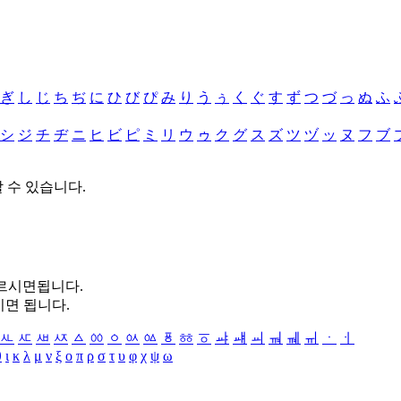
ぎ
し
じ
ち
ぢ
に
ひ
び
ぴ
み
り
う
ぅ
く
ぐ
す
ず
つ
づ
っ
ぬ
ふ
シ
ジ
チ
ヂ
ニ
ヒ
ビ
ピ
ミ
リ
ウ
ゥ
ク
グ
ス
ズ
ツ
ヅ
ッ
ヌ
フ
ブ
할 수 있습니다.
누르시면됩니다.
시면 됩니다.
ㅻ
ㅼ
ㅽ
ㅾ
ㅿ
ㆀ
ㆁ
ㆂ
ㆃ
ㆄ
ㆅ
ㆆ
ㆇ
ㆈ
ㆉ
ㆊ
ㆋ
ㆌ
ㆍ
ㆎ
θ
ι
κ
λ
μ
ν
ξ
ο
π
ρ
σ
τ
υ
φ
χ
ψ
ω