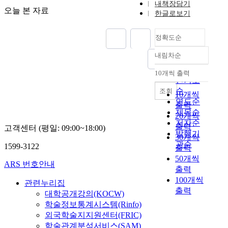
내책장담기
오늘 본 자료
한글로보기
정확도순
내림차순
정확도
순
10개씩 출력
내림차순
인기도
순
조회
10개씩
연도순
출력
제목순
20개씩
저자순
출력
고객센터 (평일: 09:00~18:00)
발행기
30개씩
관순
1599-3122
출력
50개씩
ARS 번호안내
출력
100개씩
관련누리집
출력
대학공개강의(KOCW)
학술정보통계시스템(Rinfo)
외국학술지지원센터(FRIC)
학술관계분석서비스(SAM)