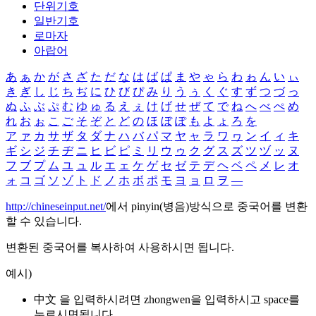
단위기호
일반기호
로마자
아랍어
あ
ぁ
か
が
さ
ざ
た
だ
な
は
ば
ぱ
ま
や
ゃ
ら
わ
ゎ
ん
い
ぃ
き
ぎ
し
じ
ち
ぢ
に
ひ
び
ぴ
み
り
う
ぅ
く
ぐ
す
ず
つ
づ
っ
ぬ
ふ
ぶ
ぷ
む
ゆ
ゅ
る
え
ぇ
け
げ
せ
ぜ
て
で
ね
へ
べ
ぺ
め
れ
お
ぉ
こ
ご
そ
ぞ
と
ど
の
ほ
ぼ
ぽ
も
よ
ょ
ろ
を
ア
ァ
カ
サ
ザ
タ
ダ
ナ
ハ
バ
パ
マ
ヤ
ャ
ラ
ワ
ヮ
ン
イ
ィ
キ
ギ
シ
ジ
チ
ヂ
ニ
ヒ
ビ
ピ
ミ
リ
ウ
ゥ
ク
グ
ス
ズ
ツ
ヅ
ッ
ヌ
フ
ブ
プ
ム
ユ
ュ
ル
エ
ェ
ケ
ゲ
セ
ゼ
テ
デ
ヘ
ベ
ペ
メ
レ
オ
ォ
コ
ゴ
ソ
ゾ
ト
ド
ノ
ホ
ボ
ポ
モ
ヨ
ョ
ロ
ヲ
―
http://chineseinput.net/
에서 pinyin(병음)방식으로 중국어를 변환
할 수 있습니다.
변환된 중국어를 복사하여 사용하시면 됩니다.
예시)
中文 을 입력하시려면
zhongwen
을 입력하시고 space를
누르시면됩니다.