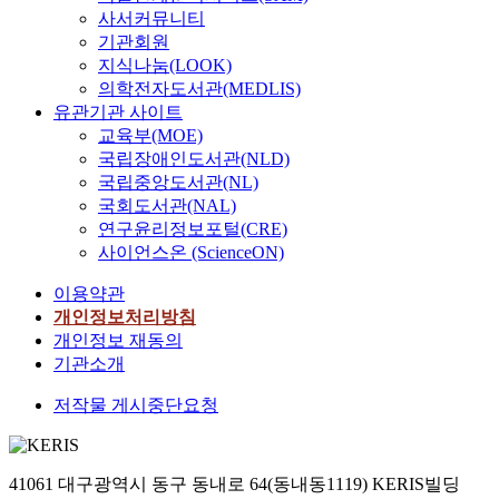
사서커뮤니티
기관회원
지식나눔(LOOK)
의학전자도서관(MEDLIS)
유관기관 사이트
교육부(MOE)
국립장애인도서관(NLD)
국립중앙도서관(NL)
국회도서관(NAL)
연구윤리정보포털(CRE)
사이언스온 (ScienceON)
이용약관
개인정보처리방침
개인정보 재동의
기관소개
저작물 게시중단요청
41061 대구광역시 동구 동내로 64(동내동1119) KERIS빌딩