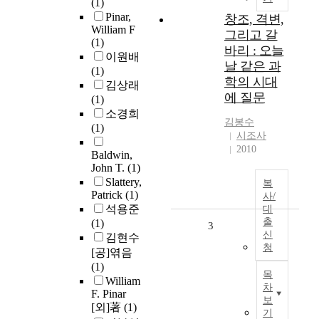
(1)
Pinar,
창조, 격변,
William F
그리고 갈
(1)
바리 : 오늘
이원배
날 같은 과
(1)
학의 시대
김상래
에 질문
(1)
소경희
김봉수
(1)
시조사
2010
Baldwin,
John T.
(1)
Slattery,
복
Patrick
(1)
사/
석용준
대
출
(1)
3
신
김현수
청
[공]엮음
(1)
목
William
차
F. Pinar
보
[외]著
(1)
기