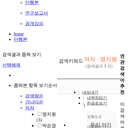
단행본
연구보고서
공개강의
home
단행본
검색결과 좁혀 보기
연
저자 : 명지원
검색키워드
관
선택해제
(검색결과
3
건)
검
색
어
좁혀본 항목 보기순서
추
천
내보내기
검색량순
내책장담기
가나다순
한글로보기
이
1
저자
검
명지원
색
정확도순
(3)
어
우리 아기
박순경
내림차순