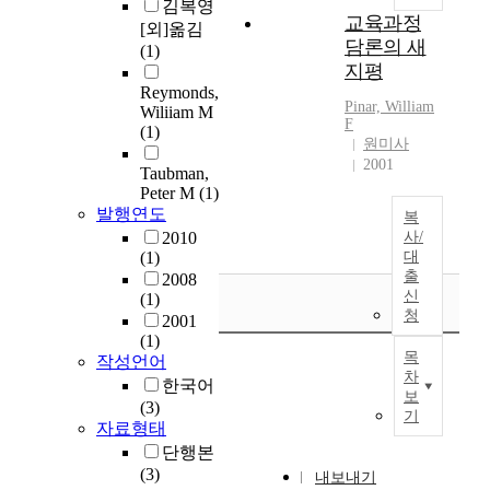
김복영
교육과정
[외]옮김
담론의 새
(1)
지평
Reymonds,
Pinar, William
Wiliiam M
F
(1)
원미사
2001
Taubman,
Peter M
(1)
발행연도
복
2010
사/
(1)
대
출
2008
신
(1)
청
2001
(1)
목
작성언어
차
한국어
보
(3)
기
자료형태
단행본
(3)
내보내기