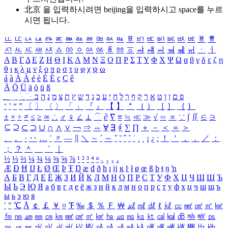
北京 을 입력하시려면
beijing
을 입력하시고 space를 누르
시면 됩니다.
ㅥ
ㅦ
ㅧ
ㅨ
ㅩ
ㅪ
ㅫ
ㅬ
ㅭ
ㅮ
ㅯ
ㅰ
ㅱ
ㅲ
ㅳ
ㅴ
ㅵ
ㅶ
ㅷ
ㅸ
ㅹ
ㅺ
ㅻ
ㅼ
ㅽ
ㅾ
ㅿ
ㆀ
ㆁ
ㆂ
ㆃ
ㆄ
ㆅ
ㆆ
ㆇ
ㆈ
ㆉ
ㆊ
ㆋ
ㆌ
ㆍ
ㆎ
Α
Β
Γ
Δ
Ε
Ζ
Η
Θ
Ι
Κ
Λ
Μ
Ν
Ξ
Ο
Π
Ρ
Σ
Τ
Υ
Φ
Χ
Ψ
Ω
α
β
γ
δ
ε
ζ
η
θ
ι
κ
λ
μ
ν
ξ
ο
π
ρ
σ
τ
υ
φ
χ
ψ
ω
á
à
Á
À
é
è
É
È
ç
Ç
ê
Ä
Ö
Ü
ä
ö
ü
ß
ְ
ֳ
ֲ
ֱ
ָ
ַ
ֵ
ֶ
ִ
ֹ
ּ
ֻ
ׂ
ׁ
ּ
ב
ה
נ
מ
צ
ת
ץ
ש
ד
ג
כ
ע
י
ח
ל
ך
ף
ק
ר
א
ט
ו
ן
ם
פ
‘
’
“
”
〔
〕
〈
〉
「
」
『
』
【
】
＂
（
）
［
］
｛
｝
±
×
÷
≠
≤
≥
∞
∴
♂
♀
∠
⊥
⌒
∂
∇
≡
≒
≪
≫
√
∽
∝
∵
∫
∬
∈
∋
⊆
⊇
⊂
⊃
∪
∩
∧
∨
￢
⇒
⇔
∀
∃
∮
∑
∏
＋
－
＜
＝
＞
、
。
·
‥
…
¨
〃
―
∥
＼
∼
´
～
ˇ
˘
˝
˚
˙
¸
˛
¡
¿
ː
！
＇
，
．
／
：
；
？
＾
＿
｀
｜
½
⅓
⅔
¼
¾
⅛
⅜
⅝
⅞
¹
²
³
⁴
ⁿ
₁
₂
₃
₄
Æ
Ð
Ħ
Ĳ
Ł
Ø
Œ
Þ
Ŧ
Ŋ
æ
đ
ð
ħ
ı
ĳ
ĸ
ŀ
ł
ø
œ
ß
þ
ŧ
ŋ
ŉ
А
Б
В
Г
Д
Е
Ё
Ж
З
И
Й
К
Л
М
Н
О
П
Р
С
Т
У
Ф
Х
Ц
Ч
Ш
Щ
Ъ
Ы
Ь
Э
Ю
Я
а
б
в
г
д
е
ё
ж
з
и
й
к
л
м
н
о
п
р
с
т
у
ф
х
ц
ч
ш
щ
ъ
ы
ь
э
ю
я
′
″
℃
Å
￠
￡
￥
¤
℉
‰
＄
％
Ｆ
￦
㎕
㎖
㎗
ℓ
㎘
㏄
㎣
㎤
㎥
㎦
㎙
㎚
㎛
㎜
㎝
㎞
㎟
㎠
㎡
㎢
㏊
㎍
㎎
㎏
㏏
㎈
㎉
㏈
㎧
㎨
㎰
㎱
㎲
㎳
㎴
㎵
㎶
㎷
㎸
㎹
㎀
㎁
㎂
㎃
㎄
㎺
㎻
㎽
㎾
㎿
㎐
㎑