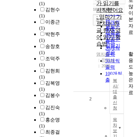
로
정확도
가 읽기를
(1)
많
순
김현수
10개씩 출력
시작했어요
내림차순
이
인기도
(1)
: 엄마가 가
본
순
조회
이종근
10개씩
르치는 한
자
연도순
(1)
출력
글 한자 영
료
제목순
박현주
20개씩
어 읽기 학
저자순
(1)
출력
습법
발행기
송창호
30개씩
관순
(1)
활
출력
명지원
조덕주
용
민지사
50개씩
(1)
2008
도
출력
김현희
높
100개씩
(1)
은
출력
복
김복영
자
사/
(1)
대
료
김봉수
출
2
(1)
신
김진숙
청
(1)
홍순명
목
차
(1)
보
최종걸
기