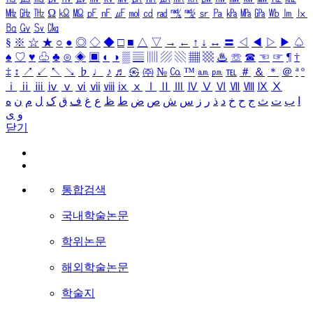
㎒
㎓
㎔
Ω
㏀
㏁
㎊
㎋
㎌
㏖
㏅
㎭
㎮
㎯
㏛
㎩
㎪
㎫
㎬
㏝
㏐
㏓
㏃
㏉
㏜
㏆
§
※
☆
★
○
●
◎
◇
◆
□
■
△
▽
→
←
↑
↓
↔
〓
◁
◀
▷
▶
♤
♠
♡
♥
♧
♣
⊙
◈
▣
◐
◑
▒
▤
▥
▨
▧
▦
▩
♨
☏
☎
☜
☞
¶
†
‡
↕
↗
↙
↖
↘
♭
♩
♪
♬
㉿
㈜
№
㏇
™
㏂
㏘
℡
＃
＆
＊
＠
ª
º
ⅰ
ⅱ
ⅲ
ⅳ
ⅴ
ⅵ
ⅶ
ⅷ
ⅸ
ⅹ
Ⅰ
Ⅱ
Ⅲ
Ⅳ
Ⅴ
Ⅵ
Ⅶ
Ⅷ
Ⅸ
Ⅹ
ا
ب
ت
ث
ج
ح
خ
د
ذ
ر
ز
س
ش
ص
ض
ط
ظ
ع
غ
ف
ق
ک
ل
م
ن
ه
و
ی
닫기
통합검색
국내학술논문
학위논문
해외학술논문
학술지