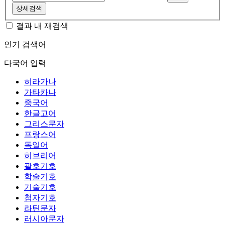
상세검색
결과 내 재검색
인기 검색어
다국어 입력
히라가나
가타카나
중국어
한글고어
그리스문자
프랑스어
독일어
히브리어
괄호기호
학술기호
기술기호
첨자기호
라틴문자
러시아문자