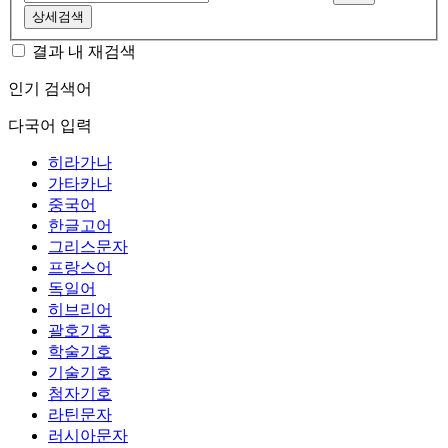
상세검색
결과 내 재검색
인기 검색어
다국어 입력
히라가나
가타카나
중국어
한글고어
그리스문자
프랑스어
독일어
히브리어
괄호기호
학술기호
기술기호
첨자기호
라틴문자
러시아문자