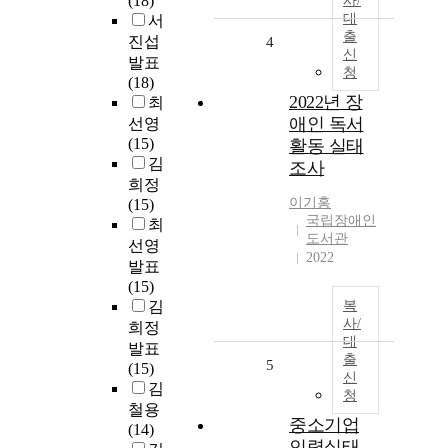
(18)
사/
대
서
출
진섭
4
신
발표
청
(18)
2022년 장
최
애인 독서
선영
(15)
활동 실태
김
조사
희정
이기홍
(15)
국립장애인
최
도서관
선영
2022
발표
(15)
김
복
사/
희정
대
발표
출
5
(15)
신
김
청
철용
중소기업
(14)
인력실태