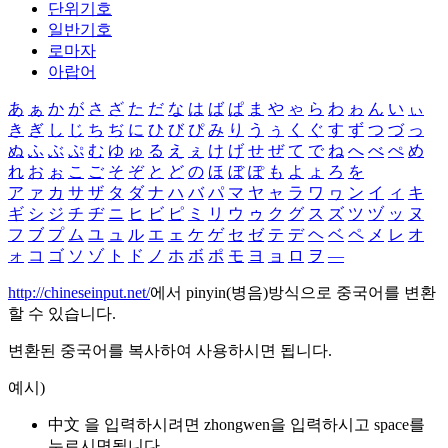
단위기호
일반기호
로마자
아랍어
あ
ぁ
か
が
さ
ざ
た
だ
な
は
ば
ぱ
ま
や
ゃ
ら
わ
ゎ
ん
い
ぃ
き
ぎ
し
じ
ち
ぢ
に
ひ
び
ぴ
み
り
う
ぅ
く
ぐ
す
ず
つ
づ
っ
ぬ
ふ
ぶ
ぷ
む
ゆ
ゅ
る
え
ぇ
け
げ
せ
ぜ
て
で
ね
へ
べ
ぺ
め
れ
お
ぉ
こ
ご
そ
ぞ
と
ど
の
ほ
ぼ
ぽ
も
よ
ょ
ろ
を
ア
ァ
カ
サ
ザ
タ
ダ
ナ
ハ
バ
パ
マ
ヤ
ャ
ラ
ワ
ヮ
ン
イ
ィ
キ
ギ
シ
ジ
チ
ヂ
ニ
ヒ
ビ
ピ
ミ
リ
ウ
ゥ
ク
グ
ス
ズ
ツ
ヅ
ッ
ヌ
フ
ブ
プ
ム
ユ
ュ
ル
エ
ェ
ケ
ゲ
セ
ゼ
テ
デ
ヘ
ベ
ペ
メ
レ
オ
ォ
コ
ゴ
ソ
ゾ
ト
ド
ノ
ホ
ボ
ポ
モ
ヨ
ョ
ロ
ヲ
―
http://chineseinput.net/
에서 pinyin(병음)방식으로 중국어를 변환
할 수 있습니다.
변환된 중국어를 복사하여 사용하시면 됩니다.
예시)
中文 을 입력하시려면
zhongwen
을 입력하시고 space를
누르시면됩니다.