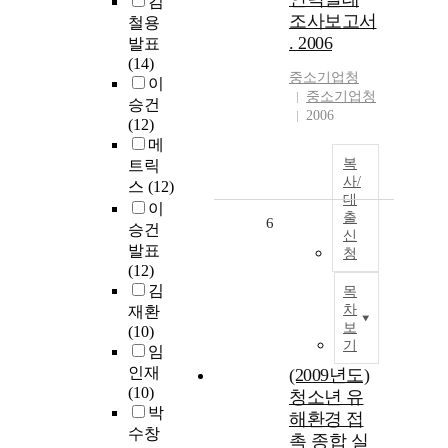
김
조사보고서
철용
. 2006
발표
(14)
중소기업청
이
중소기업청
승건
2006
(12)
메
복
트릭
사/
스
(12)
대
이
출
6
승건
신
발표
청
(12)
김
목
차
재환
보
(10)
기
임
인재
(2009년도)
(10)
청소년 유
박
해환경 접
수창
촉 종합 실