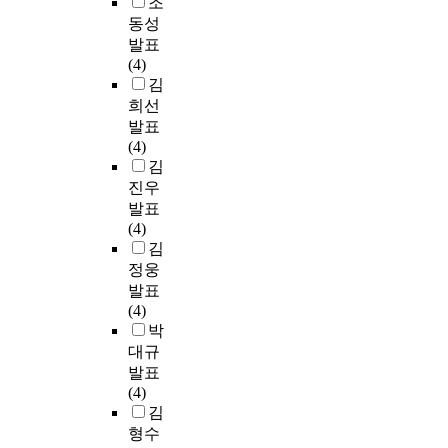
조
동성
발표
(4)
김
희선
발표
(4)
김
진우
발표
(4)
김
정웅
발표
(4)
박
대규
발표
(4)
김
형수