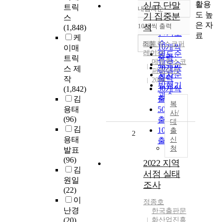
활용
신규 단말
트릭
내림차순
정확도
도 높
기 집중분
스
순
은 자
10개씩 출력
석
(1,848)
내림차순
인기도
료
케
순
조회
메트릭스
코퍼
10개씩
이매
레이션
연도순
출력
트릭
메트릭스코
제목순
20개씩
스 제
퍼레이션
저자순
출력
작
2004
발행기
30개씩
(1,842)
관순
김
출력
복
용태
50개씩
사/
(96)
출력
대
김
100개씩
출
2
용태
신
출력
청
발표
(96)
2022 지역
김
서점 실태
원일
조사
(22)
이
정종호
난경
한국출판문
(20)
화산업진흥