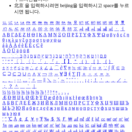
北京 을 입력하시려면
beijing
을 입력하시고 space를 누르
시면 됩니다.
ㅥ
ㅦ
ㅧ
ㅨ
ㅩ
ㅪ
ㅫ
ㅬ
ㅭ
ㅮ
ㅯ
ㅰ
ㅱ
ㅲ
ㅳ
ㅴ
ㅵ
ㅶ
ㅷ
ㅸ
ㅹ
ㅺ
ㅻ
ㅼ
ㅽ
ㅾ
ㅿ
ㆀ
ㆁ
ㆂ
ㆃ
ㆄ
ㆅ
ㆆ
ㆇ
ㆈ
ㆉ
ㆊ
ㆋ
ㆌ
ㆍ
ㆎ
Α
Β
Γ
Δ
Ε
Ζ
Η
Θ
Ι
Κ
Λ
Μ
Ν
Ξ
Ο
Π
Ρ
Σ
Τ
Υ
Φ
Χ
Ψ
Ω
α
β
γ
δ
ε
ζ
η
θ
ι
κ
λ
μ
ν
ξ
ο
π
ρ
σ
τ
υ
φ
χ
ψ
ω
á
à
Á
À
é
è
É
È
ç
Ç
ê
Ä
Ö
Ü
ä
ö
ü
ß
ְ
ֳ
ֲ
ֱ
ָ
ַ
ֵ
ֶ
ִ
ֹ
ּ
ֻ
ׂ
ׁ
ּ
ב
ה
נ
מ
צ
ת
ץ
ש
ד
ג
כ
ע
י
ח
ל
ך
ף
ק
ר
א
ט
ו
ן
ם
פ
‘
’
“
”
〔
〕
〈
〉
「
」
『
』
【
】
＂
（
）
［
］
｛
｝
±
×
÷
≠
≤
≥
∞
∴
♂
♀
∠
⊥
⌒
∂
∇
≡
≒
≪
≫
√
∽
∝
∵
∫
∬
∈
∋
⊆
⊇
⊂
⊃
∪
∩
∧
∨
￢
⇒
⇔
∀
∃
∮
∑
∏
＋
－
＜
＝
＞
、
。
·
‥
…
¨
〃
―
∥
＼
∼
´
～
ˇ
˘
˝
˚
˙
¸
˛
¡
¿
ː
！
＇
，
．
／
：
；
？
＾
＿
｀
｜
½
⅓
⅔
¼
¾
⅛
⅜
⅝
⅞
¹
²
³
⁴
ⁿ
₁
₂
₃
₄
Æ
Ð
Ħ
Ĳ
Ł
Ø
Œ
Þ
Ŧ
Ŋ
æ
đ
ð
ħ
ı
ĳ
ĸ
ŀ
ł
ø
œ
ß
þ
ŧ
ŋ
ŉ
А
Б
В
Г
Д
Е
Ё
Ж
З
И
Й
К
Л
М
Н
О
П
Р
С
Т
У
Ф
Х
Ц
Ч
Ш
Щ
Ъ
Ы
Ь
Э
Ю
Я
а
б
в
г
д
е
ё
ж
з
и
й
к
л
м
н
о
п
р
с
т
у
ф
х
ц
ч
ш
щ
ъ
ы
ь
э
ю
я
′
″
℃
Å
￠
￡
￥
¤
℉
‰
＄
％
Ｆ
￦
㎕
㎖
㎗
ℓ
㎘
㏄
㎣
㎤
㎥
㎦
㎙
㎚
㎛
㎜
㎝
㎞
㎟
㎠
㎡
㎢
㏊
㎍
㎎
㎏
㏏
㎈
㎉
㏈
㎧
㎨
㎰
㎱
㎲
㎳
㎴
㎵
㎶
㎷
㎸
㎹
㎀
㎁
㎂
㎃
㎄
㎺
㎻
㎽
㎾
㎿
㎐
㎑