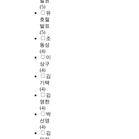
발표
(5)
유
호철
발표
(5)
조
동성
(4)
이
상구
(4)
김
기택
(4)
김
영한
(4)
박
선영
(4)
김