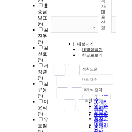
복
홍
사/
종남
대
출
발표
신
(6)
청
김
진우
(5)
내보내기
김
내책장담기
선호
한글로보기
(5)
서
정확도순
정렬
(5)
내림차순
정확도
김
순
규동
10개씩 출력
내림차순
인기도
(5)
순
조회
이
10개씩
연도순
윤식
출력
제목순
(5)
20개씩
저자순
유
출력
발행기
호철
30개씩
관순
(5)