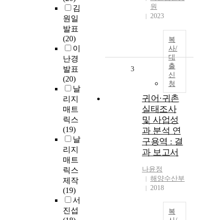
원
김
2023
원일
발표
(20)
복
이
사/
대
난경
출
발표
3
신
(20)
청
날
귀어·귀촌
리지
실태조사
매트
및 사업성
릭스
(19)
과 분석 연
날
구용역 : 결
리지
과 보고서
매트
나윤정
릭스
해양수산부
제작
2018
(19)
서
진섭
복