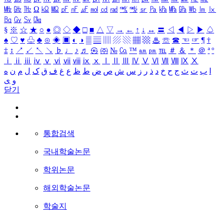
㎒
㎓
㎔
Ω
㏀
㏁
㎊
㎋
㎌
㏖
㏅
㎭
㎮
㎯
㏛
㎩
㎪
㎫
㎬
㏝
㏐
㏓
㏃
㏉
㏜
㏆
§
※
☆
★
○
●
◎
◇
◆
□
■
△
▽
→
←
↑
↓
↔
〓
◁
◀
▷
▶
♤
♠
♡
♥
♧
♣
⊙
◈
▣
◐
◑
▒
▤
▥
▨
▧
▦
▩
♨
☏
☎
☜
☞
¶
†
‡
↕
↗
↙
↖
↘
♭
♩
♪
♬
㉿
㈜
№
㏇
™
㏂
㏘
℡
＃
＆
＊
＠
ª
º
ⅰ
ⅱ
ⅲ
ⅳ
ⅴ
ⅵ
ⅶ
ⅷ
ⅸ
ⅹ
Ⅰ
Ⅱ
Ⅲ
Ⅳ
Ⅴ
Ⅵ
Ⅶ
Ⅷ
Ⅸ
Ⅹ
ا
ب
ت
ث
ج
ح
خ
د
ذ
ر
ز
س
ش
ص
ض
ط
ظ
ع
غ
ف
ق
ک
ل
م
ن
ه
و
ی
닫기
통합검색
국내학술논문
학위논문
해외학술논문
학술지