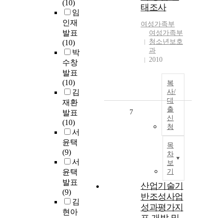
(10)
태조사
임
인재
여성가족부
발표
여성가족부
청소년보호
(10)
과
박
2010
수창
발표
(10)
복
김
사/
대
재환
출
7
발표
신
(10)
청
서
윤택
목
(9)
차
서
보
윤택
기
발표
산업기술기
(9)
반조성사업
김
성과평가지
현아