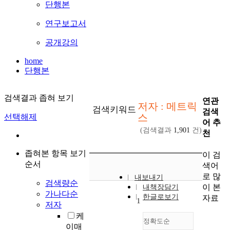
단행본
연구보고서
공개강의
home
단행본
검색결과 좁혀 보기
연관
저자 : 메트릭
검색키워드
검색
스
선택해제
어 추
(검색결과
1,901
건)
천
좁혀본 항목 보기
이 검
순서
색어
로 많
내보내기
검색량순
이 본
내책장담기
가나다순
한글로보기
자료
1
저자
케
정확도순
이매