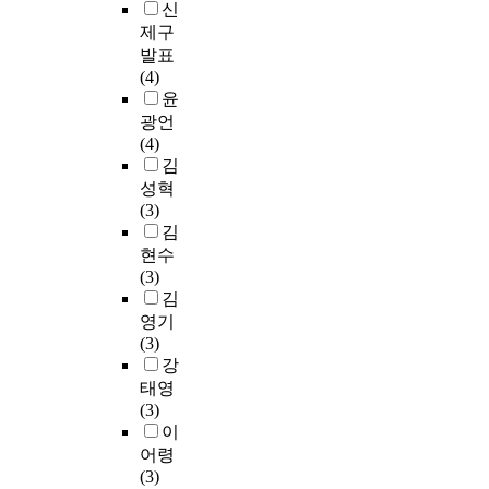
신
제구
발표
(4)
윤
광언
(4)
김
성혁
(3)
김
현수
(3)
김
영기
(3)
강
태영
(3)
이
어령
(3)