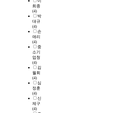
이
희종
(4)
박
대규
(4)
손
애리
(4)
중
소기
업청
(4)
김
월회
(4)
심
정훈
(4)
신
제구
(4)