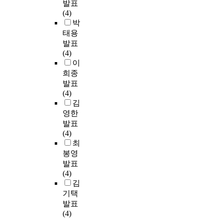
발표
(4)
박
태용
발표
(4)
이
희종
발표
(4)
김
영한
발표
(4)
최
봉영
발표
(4)
김
기택
발표
(4)