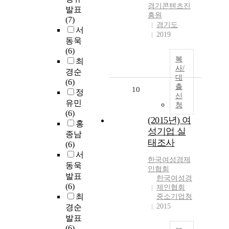
경기콘텐츠진
발표
흥원
(7)
경기도
서
2019
동욱
(6)
복
최
사/
경순
대
(6)
출
10
정
신
유민
청
(6)
(2015년) 여
홍
성기업 실
종남
태조사
(6)
서
한국여성경제
동욱
인협회
발표
한국여성경
(6)
제인협회
최
중소기업청
2015
경순
발표
(6)