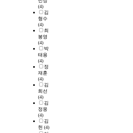
민정
(4)
김
형수
(4)
최
봉영
(4)
박
태용
(4)
정
재훈
(4)
김
희선
(4)
김
정웅
(4)
김
헌
(4)