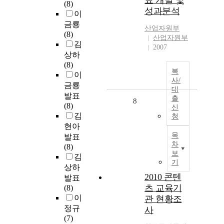
표 개발 및
(8)
성과분석
이
금룡
산업자원부
(8)
산업자원부
김
2007
상하
(8)
복
이
사/
금룡
대
발표
출
8
(8)
신
김
청
현아
목
발표
차
(8)
보
김
기
상하
2010 콘텐
발표
츠 교육기
(8)
이
관 현황조
정규
사
(7)