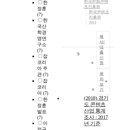
한국문화콘텐
한
츠진흥원
정훈
한국콘텐츠
(7)
진흥원
한
2011
국산
학경
복
영연
사/
구소
대
(7)
출
9
잡
신
코리
청
아 주
목
관
(7)
차
잡
보
코리
기
아
(7)
(2018) 경기
한
도 콘텐츠
정훈
산업 통계
발표
조사 : 2017
(7)
이
년 기준
정규