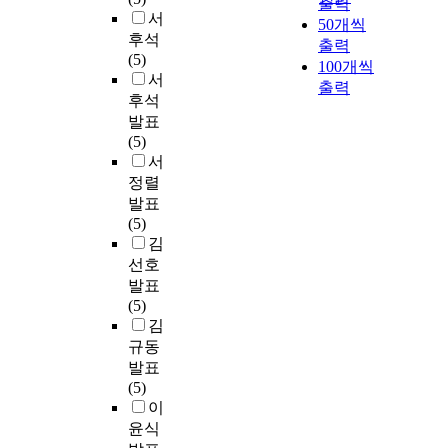
출력
서
50개씩
후석
출력
(5)
100개씩
서
출력
후석
발표
(5)
서
정렬
발표
(5)
김
선호
발표
(5)
김
규동
발표
(5)
이
윤식