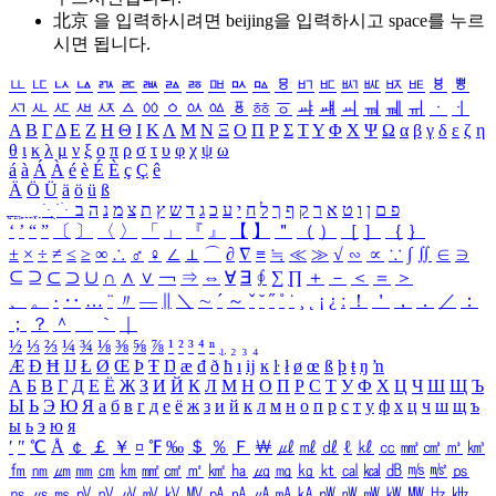
北京 을 입력하시려면
beijing
을 입력하시고 space를 누르
시면 됩니다.
ㅥ
ㅦ
ㅧ
ㅨ
ㅩ
ㅪ
ㅫ
ㅬ
ㅭ
ㅮ
ㅯ
ㅰ
ㅱ
ㅲ
ㅳ
ㅴ
ㅵ
ㅶ
ㅷ
ㅸ
ㅹ
ㅺ
ㅻ
ㅼ
ㅽ
ㅾ
ㅿ
ㆀ
ㆁ
ㆂ
ㆃ
ㆄ
ㆅ
ㆆ
ㆇ
ㆈ
ㆉ
ㆊ
ㆋ
ㆌ
ㆍ
ㆎ
Α
Β
Γ
Δ
Ε
Ζ
Η
Θ
Ι
Κ
Λ
Μ
Ν
Ξ
Ο
Π
Ρ
Σ
Τ
Υ
Φ
Χ
Ψ
Ω
α
β
γ
δ
ε
ζ
η
θ
ι
κ
λ
μ
ν
ξ
ο
π
ρ
σ
τ
υ
φ
χ
ψ
ω
á
à
Á
À
é
è
É
È
ç
Ç
ê
Ä
Ö
Ü
ä
ö
ü
ß
ְ
ֳ
ֲ
ֱ
ָ
ַ
ֵ
ֶ
ִ
ֹ
ּ
ֻ
ׂ
ׁ
ּ
ב
ה
נ
מ
צ
ת
ץ
ש
ד
ג
כ
ע
י
ח
ל
ך
ף
ק
ר
א
ט
ו
ן
ם
פ
‘
’
“
”
〔
〕
〈
〉
「
」
『
』
【
】
＂
（
）
［
］
｛
｝
±
×
÷
≠
≤
≥
∞
∴
♂
♀
∠
⊥
⌒
∂
∇
≡
≒
≪
≫
√
∽
∝
∵
∫
∬
∈
∋
⊆
⊇
⊂
⊃
∪
∩
∧
∨
￢
⇒
⇔
∀
∃
∮
∑
∏
＋
－
＜
＝
＞
、
。
·
‥
…
¨
〃
―
∥
＼
∼
´
～
ˇ
˘
˝
˚
˙
¸
˛
¡
¿
ː
！
＇
，
．
／
：
；
？
＾
＿
｀
｜
½
⅓
⅔
¼
¾
⅛
⅜
⅝
⅞
¹
²
³
⁴
ⁿ
₁
₂
₃
₄
Æ
Ð
Ħ
Ĳ
Ł
Ø
Œ
Þ
Ŧ
Ŋ
æ
đ
ð
ħ
ı
ĳ
ĸ
ŀ
ł
ø
œ
ß
þ
ŧ
ŋ
ŉ
А
Б
В
Г
Д
Е
Ё
Ж
З
И
Й
К
Л
М
Н
О
П
Р
С
Т
У
Ф
Х
Ц
Ч
Ш
Щ
Ъ
Ы
Ь
Э
Ю
Я
а
б
в
г
д
е
ё
ж
з
и
й
к
л
м
н
о
п
р
с
т
у
ф
х
ц
ч
ш
щ
ъ
ы
ь
э
ю
я
′
″
℃
Å
￠
￡
￥
¤
℉
‰
＄
％
Ｆ
￦
㎕
㎖
㎗
ℓ
㎘
㏄
㎣
㎤
㎥
㎦
㎙
㎚
㎛
㎜
㎝
㎞
㎟
㎠
㎡
㎢
㏊
㎍
㎎
㎏
㏏
㎈
㎉
㏈
㎧
㎨
㎰
㎱
㎲
㎳
㎴
㎵
㎶
㎷
㎸
㎹
㎀
㎁
㎂
㎃
㎄
㎺
㎻
㎽
㎾
㎿
㎐
㎑