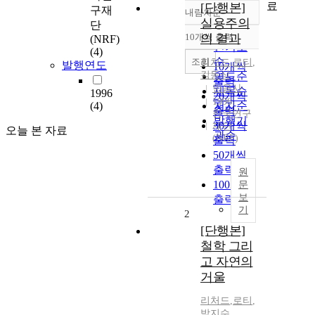
료
[단행본]
구재
내림차순
정확도
실용주의
단
순
10개씩 출력
의 결과
(NRF)
내림차순
인기도
(4)
순
조회
리처드
,
로티
,
발행연도
10개씩
김동식
연도순
출력
민음사
제목순
1996
20개씩
1996
(4)
저자순
출력
한국연구
발행기
30개씩
재단
오늘 본 자료
관순
(NRF)
출력
50개씩
출력
원
100개씩
문
보
출력
기
2
[단행본]
철학 그리
고 자연의
거울
리처드
,
로티
,
박지수