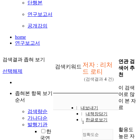
단행본
연구보고서
공개강의
home
연구보고서
검색결과 좁혀 보기
연관 검
저자 : 리처
검색키워드
색어 추
드 로티
선택해제
천
(검색결과
4
건)
이 검색
좁혀본 항목 보기
어로 많
순서
이 본 자
료
내보내기
검색량순
내책장담기
가나다순
한글로보기
1
발행기관
활용도
한
정확도순
높은 자
국연