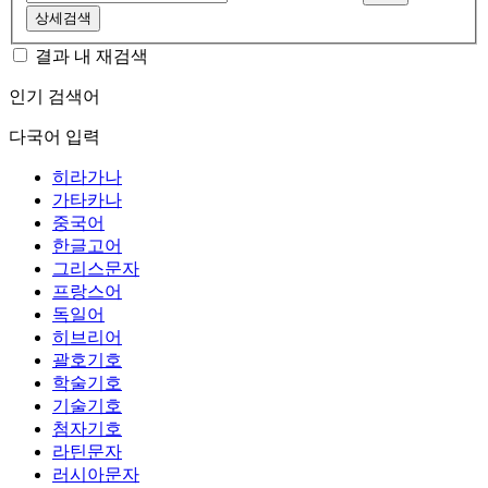
상세검색
결과 내 재검색
인기 검색어
다국어 입력
히라가나
가타카나
중국어
한글고어
그리스문자
프랑스어
독일어
히브리어
괄호기호
학술기호
기술기호
첨자기호
라틴문자
러시아문자