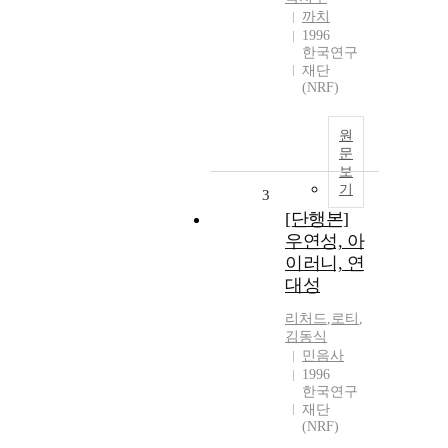
까치
1996
한국연구
재단
(NRF)
원
문
보
기
3
[단행본]
우연성, 아
이러니, 연
대성
리처드
,
로티
,
김동식
민음사
1996
한국연구
재단
(NRF)