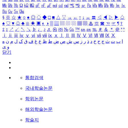
㎒
㎓
㎔
Ω
㏀
㏁
㎊
㎋
㎌
㏖
㏅
㎭
㎮
㎯
㏛
㎩
㎪
㎫
㎬
㏝
㏐
㏓
㏃
㏉
㏜
㏆
§
※
☆
★
○
●
◎
◇
◆
□
■
△
▽
→
←
↑
↓
↔
〓
◁
◀
▷
▶
♤
♠
♡
♥
♧
♣
⊙
◈
▣
◐
◑
▒
▤
▥
▨
▧
▦
▩
♨
☏
☎
☜
☞
¶
†
‡
↕
↗
↙
↖
↘
♭
♩
♪
♬
㉿
㈜
№
㏇
™
㏂
㏘
℡
＃
＆
＊
＠
ª
º
ⅰ
ⅱ
ⅲ
ⅳ
ⅴ
ⅵ
ⅶ
ⅷ
ⅸ
ⅹ
Ⅰ
Ⅱ
Ⅲ
Ⅳ
Ⅴ
Ⅵ
Ⅶ
Ⅷ
Ⅸ
Ⅹ
ا
ب
ت
ث
ج
ح
خ
د
ذ
ر
ز
س
ش
ص
ض
ط
ظ
ع
غ
ف
ق
ک
ل
م
ن
ه
و
ی
닫기
통합검색
국내학술논문
학위논문
해외학술논문
학술지