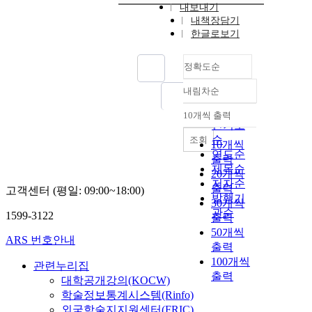
내보내기
내책장담기
한글로보기
정확도순
내림차순
정확도
순
10개씩 출력
내림차순
인기도
순
조회
10개씩
연도순
출력
제목순
20개씩
저자순
출력
고객센터 (평일: 09:00~18:00)
발행기
30개씩
관순
1599-3122
출력
50개씩
ARS 번호안내
출력
100개씩
관련누리집
출력
대학공개강의(KOCW)
학술정보통계시스템(Rinfo)
외국학술지지원센터(FRIC)