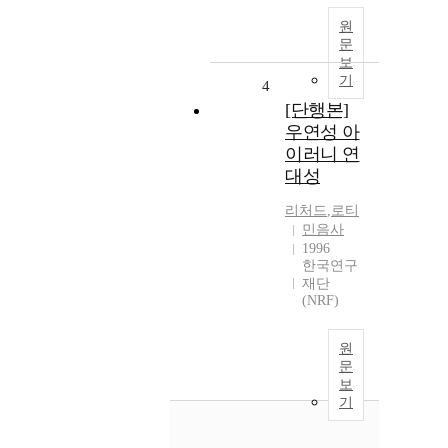
원
문
보
기
4
[단행본]
우연성 아
이러니 연
대성
리처드
,
로티
민음사
1996
한국연구
재단
(NRF)
원
문
보
기