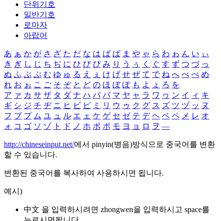
단위기호
일반기호
로마자
아랍어
あ
ぁ
か
が
さ
ざ
た
だ
な
は
ば
ぱ
ま
や
ゃ
ら
わ
ゎ
ん
い
ぃ
き
ぎ
し
じ
ち
ぢ
に
ひ
び
ぴ
み
り
う
ぅ
く
ぐ
す
ず
つ
づ
っ
ぬ
ふ
ぶ
ぷ
む
ゆ
ゅ
る
え
ぇ
け
げ
せ
ぜ
て
で
ね
へ
べ
ぺ
め
れ
お
ぉ
こ
ご
そ
ぞ
と
ど
の
ほ
ぼ
ぽ
も
よ
ょ
ろ
を
ア
ァ
カ
サ
ザ
タ
ダ
ナ
ハ
バ
パ
マ
ヤ
ャ
ラ
ワ
ヮ
ン
イ
ィ
キ
ギ
シ
ジ
チ
ヂ
ニ
ヒ
ビ
ピ
ミ
リ
ウ
ゥ
ク
グ
ス
ズ
ツ
ヅ
ッ
ヌ
フ
ブ
プ
ム
ユ
ュ
ル
エ
ェ
ケ
ゲ
セ
ゼ
テ
デ
ヘ
ベ
ペ
メ
レ
オ
ォ
コ
ゴ
ソ
ゾ
ト
ド
ノ
ホ
ボ
ポ
モ
ヨ
ョ
ロ
ヲ
―
http://chineseinput.net/
에서 pinyin(병음)방식으로 중국어를 변환
할 수 있습니다.
변환된 중국어를 복사하여 사용하시면 됩니다.
예시)
中文 을 입력하시려면
zhongwen
을 입력하시고 space를
누르시면됩니다.