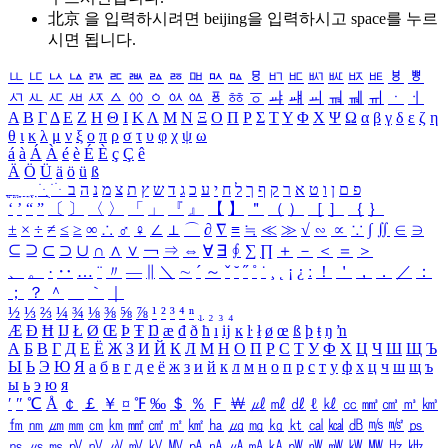
北京 을 입력하시려면
beijing
을 입력하시고 space를 누르
시면 됩니다.
ㅥ
ㅦ
ㅧ
ㅨ
ㅩ
ㅪ
ㅫ
ㅬ
ㅭ
ㅮ
ㅯ
ㅰ
ㅱ
ㅲ
ㅳ
ㅴ
ㅵ
ㅶ
ㅷ
ㅸ
ㅹ
ㅺ
ㅻ
ㅼ
ㅽ
ㅾ
ㅿ
ㆀ
ㆁ
ㆂ
ㆃ
ㆄ
ㆅ
ㆆ
ㆇ
ㆈ
ㆉ
ㆊ
ㆋ
ㆌ
ㆍ
ㆎ
Α
Β
Γ
Δ
Ε
Ζ
Η
Θ
Ι
Κ
Λ
Μ
Ν
Ξ
Ο
Π
Ρ
Σ
Τ
Υ
Φ
Χ
Ψ
Ω
α
β
γ
δ
ε
ζ
η
θ
ι
κ
λ
μ
ν
ξ
ο
π
ρ
σ
τ
υ
φ
χ
ψ
ω
á
à
Á
À
é
è
É
È
ç
Ç
ê
Ä
Ö
Ü
ä
ö
ü
ß
ְ
ֳ
ֲ
ֱ
ָ
ַ
ֵ
ֶ
ִ
ֹ
ּ
ֻ
ׂ
ׁ
ּ
ב
ה
נ
מ
צ
ת
ץ
ש
ד
ג
כ
ע
י
ח
ל
ך
ף
ק
ר
א
ט
ו
ן
ם
פ
‘
’
“
”
〔
〕
〈
〉
「
」
『
』
【
】
＂
（
）
［
］
｛
｝
±
×
÷
≠
≤
≥
∞
∴
♂
♀
∠
⊥
⌒
∂
∇
≡
≒
≪
≫
√
∽
∝
∵
∫
∬
∈
∋
⊆
⊇
⊂
⊃
∪
∩
∧
∨
￢
⇒
⇔
∀
∃
∮
∑
∏
＋
－
＜
＝
＞
、
。
·
‥
…
¨
〃
―
∥
＼
∼
´
～
ˇ
˘
˝
˚
˙
¸
˛
¡
¿
ː
！
＇
，
．
／
：
；
？
＾
＿
｀
｜
½
⅓
⅔
¼
¾
⅛
⅜
⅝
⅞
¹
²
³
⁴
ⁿ
₁
₂
₃
₄
Æ
Ð
Ħ
Ĳ
Ł
Ø
Œ
Þ
Ŧ
Ŋ
æ
đ
ð
ħ
ı
ĳ
ĸ
ŀ
ł
ø
œ
ß
þ
ŧ
ŋ
ŉ
А
Б
В
Г
Д
Е
Ё
Ж
З
И
Й
К
Л
М
Н
О
П
Р
С
Т
У
Ф
Х
Ц
Ч
Ш
Щ
Ъ
Ы
Ь
Э
Ю
Я
а
б
в
г
д
е
ё
ж
з
и
й
к
л
м
н
о
п
р
с
т
у
ф
х
ц
ч
ш
щ
ъ
ы
ь
э
ю
я
′
″
℃
Å
￠
￡
￥
¤
℉
‰
＄
％
Ｆ
￦
㎕
㎖
㎗
ℓ
㎘
㏄
㎣
㎤
㎥
㎦
㎙
㎚
㎛
㎜
㎝
㎞
㎟
㎠
㎡
㎢
㏊
㎍
㎎
㎏
㏏
㎈
㎉
㏈
㎧
㎨
㎰
㎱
㎲
㎳
㎴
㎵
㎶
㎷
㎸
㎹
㎀
㎁
㎂
㎃
㎄
㎺
㎻
㎽
㎾
㎿
㎐
㎑