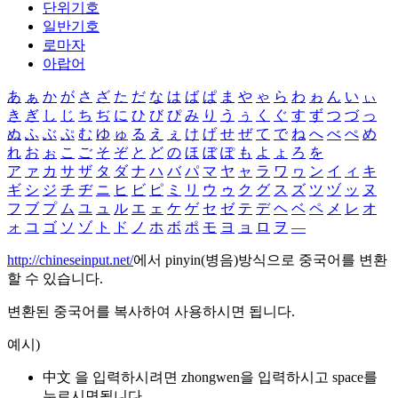
단위기호
일반기호
로마자
아랍어
あ
ぁ
か
が
さ
ざ
た
だ
な
は
ば
ぱ
ま
や
ゃ
ら
わ
ゎ
ん
い
ぃ
き
ぎ
し
じ
ち
ぢ
に
ひ
び
ぴ
み
り
う
ぅ
く
ぐ
す
ず
つ
づ
っ
ぬ
ふ
ぶ
ぷ
む
ゆ
ゅ
る
え
ぇ
け
げ
せ
ぜ
て
で
ね
へ
べ
ぺ
め
れ
お
ぉ
こ
ご
そ
ぞ
と
ど
の
ほ
ぼ
ぽ
も
よ
ょ
ろ
を
ア
ァ
カ
サ
ザ
タ
ダ
ナ
ハ
バ
パ
マ
ヤ
ャ
ラ
ワ
ヮ
ン
イ
ィ
キ
ギ
シ
ジ
チ
ヂ
ニ
ヒ
ビ
ピ
ミ
リ
ウ
ゥ
ク
グ
ス
ズ
ツ
ヅ
ッ
ヌ
フ
ブ
プ
ム
ユ
ュ
ル
エ
ェ
ケ
ゲ
セ
ゼ
テ
デ
ヘ
ベ
ペ
メ
レ
オ
ォ
コ
ゴ
ソ
ゾ
ト
ド
ノ
ホ
ボ
ポ
モ
ヨ
ョ
ロ
ヲ
―
http://chineseinput.net/
에서 pinyin(병음)방식으로 중국어를 변환
할 수 있습니다.
변환된 중국어를 복사하여 사용하시면 됩니다.
예시)
中文 을 입력하시려면
zhongwen
을 입력하시고 space를
누르시면됩니다.