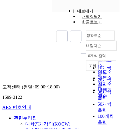
내보내기
내책장담기
한글로보기
정확도순
내림차순
정확도
순
10개씩 출력
내림차순
인기도
순
조회
10개씩
연도순
출력
제목순
20개씩
저자순
출력
고객센터 (평일: 09:00~18:00)
발행기
30개씩
관순
1599-3122
출력
50개씩
ARS 번호안내
출력
100개씩
관련누리집
출력
대학공개강의(KOCW)