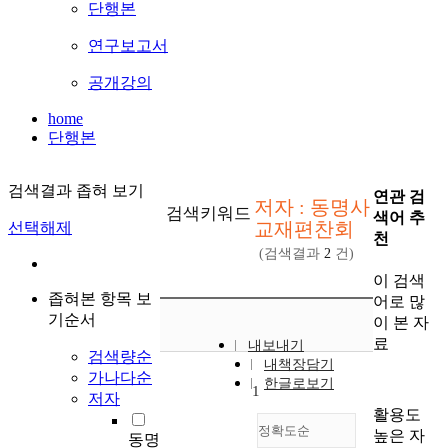
단행본
연구보고서
공개강의
home
단행본
검색결과 좁혀 보기
연관 검
저자 : 동명사
검색키워드
색어 추
교재편찬회
선택해제
천
(검색결과
2
건)
이 검색
좁혀본 항목 보
어로 많
기순서
이 본 자
료
내보내기
검색량순
내책장담기
가나다순
한글로보기
1
저자
활용도
정확도순
높은 자
동명