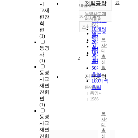
료
전력공학
사
내림차순
정확도
교재
동명사
순
교재
10개씩 출력
편찬
내림차순
편찬회
편
인기도
회
1982
순
조회
10개씩
편
연도순
출력
(1)
제목순
복
20개씩
사/
저자순
동명
출력
대
발행기
사
30개씩
출
2
관순
(1)
출력
신
50개씩
청
동명
출력
전력공학
사교
100개씩
재편
출력
동명사
찬회
동명사
편
1986
(1)
복
동명
사/
사교
대
재편
출
찬회
신