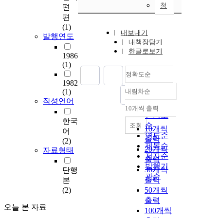
청
편
편
(1)
내보내기
발행연도
내책장담기
한글로보기
1986
(1)
정확도순
1982
(1)
내림차순
정확도
작성언어
순
10개씩 출력
내림차순
인기도
한국
순
조회
10개씩
어
연도순
출력
(2)
제목순
20개씩
자료형태
저자순
출력
발행기
30개씩
단행
관순
출력
본
(2)
50개씩
출력
오늘 본 자료
100개씩