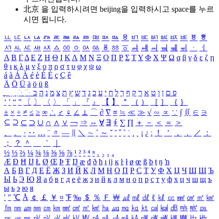
北京 을 입력하시려면
beijing
을 입력하시고 space를 누르
시면 됩니다.
ㅥ
ㅦ
ㅧ
ㅨ
ㅩ
ㅪ
ㅫ
ㅬ
ㅭ
ㅮ
ㅯ
ㅰ
ㅱ
ㅲ
ㅳ
ㅴ
ㅵ
ㅶ
ㅷ
ㅸ
ㅹ
ㅺ
ㅻ
ㅼ
ㅽ
ㅾ
ㅿ
ㆀ
ㆁ
ㆂ
ㆃ
ㆄ
ㆅ
ㆆ
ㆇ
ㆈ
ㆉ
ㆊ
ㆋ
ㆌ
ㆍ
ㆎ
Α
Β
Γ
Δ
Ε
Ζ
Η
Θ
Ι
Κ
Λ
Μ
Ν
Ξ
Ο
Π
Ρ
Σ
Τ
Υ
Φ
Χ
Ψ
Ω
α
β
γ
δ
ε
ζ
η
θ
ι
κ
λ
μ
ν
ξ
ο
π
ρ
σ
τ
υ
φ
χ
ψ
ω
á
à
Á
À
é
è
É
È
ç
Ç
ê
Ä
Ö
Ü
ä
ö
ü
ß
ְ
ֳ
ֲ
ֱ
ָ
ַ
ֵ
ֶ
ִ
ֹ
ּ
ֻ
ׂ
ׁ
ּ
ב
ה
נ
מ
צ
ת
ץ
ש
ד
ג
כ
ע
י
ח
ל
ך
ף
ק
ר
א
ט
ו
ן
ם
פ
‘
’
“
”
〔
〕
〈
〉
「
」
『
』
【
】
＂
（
）
［
］
｛
｝
±
×
÷
≠
≤
≥
∞
∴
♂
♀
∠
⊥
⌒
∂
∇
≡
≒
≪
≫
√
∽
∝
∵
∫
∬
∈
∋
⊆
⊇
⊂
⊃
∪
∩
∧
∨
￢
⇒
⇔
∀
∃
∮
∑
∏
＋
－
＜
＝
＞
、
。
·
‥
…
¨
〃
―
∥
＼
∼
´
～
ˇ
˘
˝
˚
˙
¸
˛
¡
¿
ː
！
＇
，
．
／
：
；
？
＾
＿
｀
｜
½
⅓
⅔
¼
¾
⅛
⅜
⅝
⅞
¹
²
³
⁴
ⁿ
₁
₂
₃
₄
Æ
Ð
Ħ
Ĳ
Ł
Ø
Œ
Þ
Ŧ
Ŋ
æ
đ
ð
ħ
ı
ĳ
ĸ
ŀ
ł
ø
œ
ß
þ
ŧ
ŋ
ŉ
А
Б
В
Г
Д
Е
Ё
Ж
З
И
Й
К
Л
М
Н
О
П
Р
С
Т
У
Ф
Х
Ц
Ч
Ш
Щ
Ъ
Ы
Ь
Э
Ю
Я
а
б
в
г
д
е
ё
ж
з
и
й
к
л
м
н
о
п
р
с
т
у
ф
х
ц
ч
ш
щ
ъ
ы
ь
э
ю
я
′
″
℃
Å
￠
￡
￥
¤
℉
‰
＄
％
Ｆ
￦
㎕
㎖
㎗
ℓ
㎘
㏄
㎣
㎤
㎥
㎦
㎙
㎚
㎛
㎜
㎝
㎞
㎟
㎠
㎡
㎢
㏊
㎍
㎎
㎏
㏏
㎈
㎉
㏈
㎧
㎨
㎰
㎱
㎲
㎳
㎴
㎵
㎶
㎷
㎸
㎹
㎀
㎁
㎂
㎃
㎄
㎺
㎻
㎽
㎾
㎿
㎐
㎑