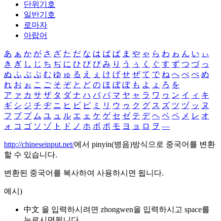
단위기호
일반기호
로마자
아랍어
あ
ぁ
か
が
さ
ざ
た
だ
な
は
ば
ぱ
ま
や
ゃ
ら
わ
ゎ
ん
い
ぃ
き
ぎ
し
じ
ち
ぢ
に
ひ
び
ぴ
み
り
う
ぅ
く
ぐ
す
ず
つ
づ
っ
ぬ
ふ
ぶ
ぷ
む
ゆ
ゅ
る
え
ぇ
け
げ
せ
ぜ
て
で
ね
へ
べ
ぺ
め
れ
お
ぉ
こ
ご
そ
ぞ
と
ど
の
ほ
ぼ
ぽ
も
よ
ょ
ろ
を
ア
ァ
カ
サ
ザ
タ
ダ
ナ
ハ
バ
パ
マ
ヤ
ャ
ラ
ワ
ヮ
ン
イ
ィ
キ
ギ
シ
ジ
チ
ヂ
ニ
ヒ
ビ
ピ
ミ
リ
ウ
ゥ
ク
グ
ス
ズ
ツ
ヅ
ッ
ヌ
フ
ブ
プ
ム
ユ
ュ
ル
エ
ェ
ケ
ゲ
セ
ゼ
テ
デ
ヘ
ベ
ペ
メ
レ
オ
ォ
コ
ゴ
ソ
ゾ
ト
ド
ノ
ホ
ボ
ポ
モ
ヨ
ョ
ロ
ヲ
―
http://chineseinput.net/
에서 pinyin(병음)방식으로 중국어를 변환
할 수 있습니다.
변환된 중국어를 복사하여 사용하시면 됩니다.
예시)
中文 을 입력하시려면
zhongwen
을 입력하시고 space를
누르시면됩니다.