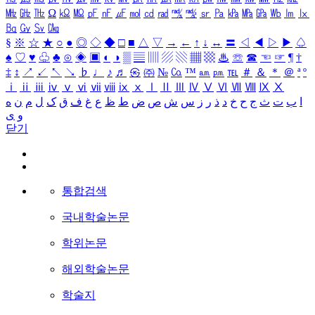
㎒
㎓
㎔
Ω
㏀
㏁
㎊
㎋
㎌
㏖
㏅
㎭
㎮
㎯
㏛
㎩
㎪
㎫
㎬
㏝
㏐
㏓
㏃
㏉
㏜
㏆
§
※
☆
★
○
●
◎
◇
◆
□
■
△
▽
→
←
↑
↓
↔
〓
◁
◀
▷
▶
♤
♠
♡
♥
♧
♣
⊙
◈
▣
◐
◑
▒
▤
▥
▨
▧
▦
▩
♨
☏
☎
☜
☞
¶
†
‡
↕
↗
↙
↖
↘
♭
♩
♪
♬
㉿
㈜
№
㏇
™
㏂
㏘
℡
＃
＆
＊
＠
ª
º
ⅰ
ⅱ
ⅲ
ⅳ
ⅴ
ⅵ
ⅶ
ⅷ
ⅸ
ⅹ
Ⅰ
Ⅱ
Ⅲ
Ⅳ
Ⅴ
Ⅵ
Ⅶ
Ⅷ
Ⅸ
Ⅹ
ا
ب
ت
ث
ج
ح
خ
د
ذ
ر
ز
س
ش
ص
ض
ط
ظ
ع
غ
ف
ق
ک
ل
م
ن
ه
و
ی
닫기
통합검색
국내학술논문
학위논문
해외학술논문
학술지