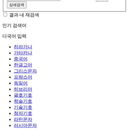
상세검색
결과 내 재검색
인기 검색어
다국어 입력
히라가나
가타카나
중국어
한글고어
그리스문자
프랑스어
독일어
히브리어
괄호기호
학술기호
기술기호
첨자기호
라틴문자
러시아문자