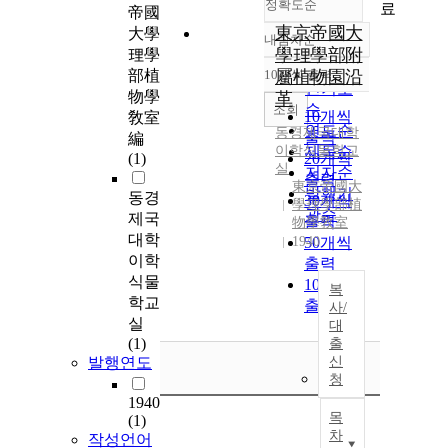
정확도순
료
帝國
東京帝國大
大學
내림차순
정확도
學理學部附
理學
순
部植
10개씩 출력
屬植物園沿
내림차순
인기도
物學
革
순
조회
10개씩
敎室
연도순
동경제국대학
출력
編
이학식물학교
제목순
(1)
20개씩
실
저자순
출력
東京帝國大
발행기
동경
30개씩
學理學部植
관순
제국
출력
物學敎室
대학
1940
50개씩
이학
출력
식물
100개씩
복
학교
출력
사/
실
대
(1)
출
발행연도
신
청
1940
목
(1)
차
작성언어