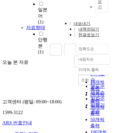
보
기
일본
어
(1)
내보내기
자료형태
내책장담기
한글로보기
단행
본
정확도순
(1)
내림차순
정확도
오늘 본 자료
순
10개씩 출력
내림차순
인기도
순
조회
10개씩
연도순
출력
제목순
20개씩
저자순
출력
고객센터 (평일: 09:00~18:00)
발행기
30개씩
관순
1599-3122
출력
50개씩
ARS 번호안내
출력
100개씩