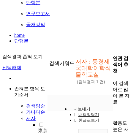
단행본
연구보고서
공개강의
home
단행본
검색결과 좁혀 보기
연관 검
저자 : 동경제
검색키워드
색어 추
국대학이학식
선택해제
천
물학교실
(검색결과
1
건)
이 검색
좁혀본 항목 보
어로 많
기순서
이 본 자
료
검색량순
내보내기
가나다순
내책장담기
저자
한글로보기
1
활용도
높은 자
東京