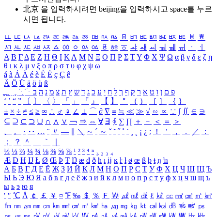
北京 을 입력하시려면
beijing
을 입력하시고 space를 누르
시면 됩니다.
ㅥ
ㅦ
ㅧ
ㅨ
ㅩ
ㅪ
ㅫ
ㅬ
ㅭ
ㅮ
ㅯ
ㅰ
ㅱ
ㅲ
ㅳ
ㅴ
ㅵ
ㅶ
ㅷ
ㅸ
ㅹ
ㅺ
ㅻ
ㅼ
ㅽ
ㅾ
ㅿ
ㆀ
ㆁ
ㆂ
ㆃ
ㆄ
ㆅ
ㆆ
ㆇ
ㆈ
ㆉ
ㆊ
ㆋ
ㆌ
ㆍ
ㆎ
Α
Β
Γ
Δ
Ε
Ζ
Η
Θ
Ι
Κ
Λ
Μ
Ν
Ξ
Ο
Π
Ρ
Σ
Τ
Υ
Φ
Χ
Ψ
Ω
α
β
γ
δ
ε
ζ
η
θ
ι
κ
λ
μ
ν
ξ
ο
π
ρ
σ
τ
υ
φ
χ
ψ
ω
á
à
Á
À
é
è
É
È
ç
Ç
ê
Ä
Ö
Ü
ä
ö
ü
ß
ְ
ֳ
ֲ
ֱ
ָ
ַ
ֵ
ֶ
ִ
ֹ
ּ
ֻ
ׂ
ׁ
ּ
ב
ה
נ
מ
צ
ת
ץ
ש
ד
ג
כ
ע
י
ח
ל
ך
ף
ק
ר
א
ט
ו
ן
ם
פ
‘
’
“
”
〔
〕
〈
〉
「
」
『
』
【
】
＂
（
）
［
］
｛
｝
±
×
÷
≠
≤
≥
∞
∴
♂
♀
∠
⊥
⌒
∂
∇
≡
≒
≪
≫
√
∽
∝
∵
∫
∬
∈
∋
⊆
⊇
⊂
⊃
∪
∩
∧
∨
￢
⇒
⇔
∀
∃
∮
∑
∏
＋
－
＜
＝
＞
、
。
·
‥
…
¨
〃
―
∥
＼
∼
´
～
ˇ
˘
˝
˚
˙
¸
˛
¡
¿
ː
！
＇
，
．
／
：
；
？
＾
＿
｀
｜
½
⅓
⅔
¼
¾
⅛
⅜
⅝
⅞
¹
²
³
⁴
ⁿ
₁
₂
₃
₄
Æ
Ð
Ħ
Ĳ
Ł
Ø
Œ
Þ
Ŧ
Ŋ
æ
đ
ð
ħ
ı
ĳ
ĸ
ŀ
ł
ø
œ
ß
þ
ŧ
ŋ
ŉ
А
Б
В
Г
Д
Е
Ё
Ж
З
И
Й
К
Л
М
Н
О
П
Р
С
Т
У
Ф
Х
Ц
Ч
Ш
Щ
Ъ
Ы
Ь
Э
Ю
Я
а
б
в
г
д
е
ё
ж
з
и
й
к
л
м
н
о
п
р
с
т
у
ф
х
ц
ч
ш
щ
ъ
ы
ь
э
ю
я
′
″
℃
Å
￠
￡
￥
¤
℉
‰
＄
％
Ｆ
￦
㎕
㎖
㎗
ℓ
㎘
㏄
㎣
㎤
㎥
㎦
㎙
㎚
㎛
㎜
㎝
㎞
㎟
㎠
㎡
㎢
㏊
㎍
㎎
㎏
㏏
㎈
㎉
㏈
㎧
㎨
㎰
㎱
㎲
㎳
㎴
㎵
㎶
㎷
㎸
㎹
㎀
㎁
㎂
㎃
㎄
㎺
㎻
㎽
㎾
㎿
㎐
㎑