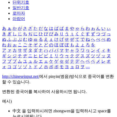
단위기호
일반기호
로마자
아랍어
あ
ぁ
か
が
さ
ざ
た
だ
な
は
ば
ぱ
ま
や
ゃ
ら
わ
ゎ
ん
い
ぃ
き
ぎ
し
じ
ち
ぢ
に
ひ
び
ぴ
み
り
う
ぅ
く
ぐ
す
ず
つ
づ
っ
ぬ
ふ
ぶ
ぷ
む
ゆ
ゅ
る
え
ぇ
け
げ
せ
ぜ
て
で
ね
へ
べ
ぺ
め
れ
お
ぉ
こ
ご
そ
ぞ
と
ど
の
ほ
ぼ
ぽ
も
よ
ょ
ろ
を
ア
ァ
カ
サ
ザ
タ
ダ
ナ
ハ
バ
パ
マ
ヤ
ャ
ラ
ワ
ヮ
ン
イ
ィ
キ
ギ
シ
ジ
チ
ヂ
ニ
ヒ
ビ
ピ
ミ
リ
ウ
ゥ
ク
グ
ス
ズ
ツ
ヅ
ッ
ヌ
フ
ブ
プ
ム
ユ
ュ
ル
エ
ェ
ケ
ゲ
セ
ゼ
テ
デ
ヘ
ベ
ペ
メ
レ
オ
ォ
コ
ゴ
ソ
ゾ
ト
ド
ノ
ホ
ボ
ポ
モ
ヨ
ョ
ロ
ヲ
―
http://chineseinput.net/
에서 pinyin(병음)방식으로 중국어를 변환
할 수 있습니다.
변환된 중국어를 복사하여 사용하시면 됩니다.
예시)
中文 을 입력하시려면
zhongwen
을 입력하시고 space를
누르시면됩니다.