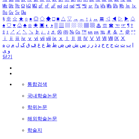
㎒
㎓
㎔
Ω
㏀
㏁
㎊
㎋
㎌
㏖
㏅
㎭
㎮
㎯
㏛
㎩
㎪
㎫
㎬
㏝
㏐
㏓
㏃
㏉
㏜
㏆
§
※
☆
★
○
●
◎
◇
◆
□
■
△
▽
→
←
↑
↓
↔
〓
◁
◀
▷
▶
♤
♠
♡
♥
♧
♣
⊙
◈
▣
◐
◑
▒
▤
▥
▨
▧
▦
▩
♨
☏
☎
☜
☞
¶
†
‡
↕
↗
↙
↖
↘
♭
♩
♪
♬
㉿
㈜
№
㏇
™
㏂
㏘
℡
＃
＆
＊
＠
ª
º
ⅰ
ⅱ
ⅲ
ⅳ
ⅴ
ⅵ
ⅶ
ⅷ
ⅸ
ⅹ
Ⅰ
Ⅱ
Ⅲ
Ⅳ
Ⅴ
Ⅵ
Ⅶ
Ⅷ
Ⅸ
Ⅹ
ا
ب
ت
ث
ج
ح
خ
د
ذ
ر
ز
س
ش
ص
ض
ط
ظ
ع
غ
ف
ق
ک
ل
م
ن
ه
و
ی
닫기
통합검색
국내학술논문
학위논문
해외학술논문
학술지