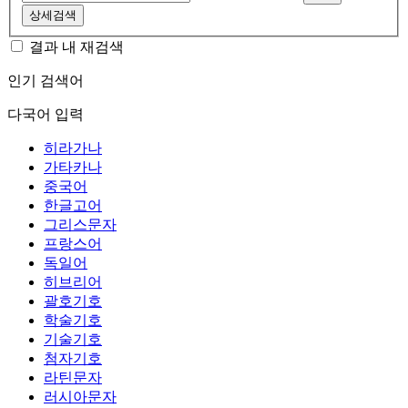
상세검색
결과 내 재검색
인기 검색어
다국어 입력
히라가나
가타카나
중국어
한글고어
그리스문자
프랑스어
독일어
히브리어
괄호기호
학술기호
기술기호
첨자기호
라틴문자
러시아문자