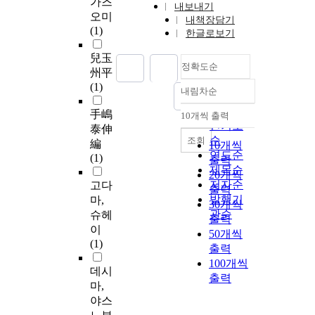
가즈
내보내기
오미
내책장담기
(1)
한글로보기
兒玉
정확도순
州平
(1)
내림차순
정확도
순
手嶋
10개씩 출력
내림차순
인기도
泰伸
순
조회
編
10개씩
연도순
(1)
출력
제목순
20개씩
저자순
고다
출력
발행기
마,
30개씩
관순
슈헤
출력
이
50개씩
(1)
출력
100개씩
데시
출력
마,
야스