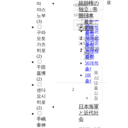
료
統帥権の
마
내림차순
정확도
独立 : 帝
야스
순
10개씩 출력
国日本
노부
내림차순
인기도
(3)
「暴走」
순
조회
10개씩
の実態
연도순
구라
출력
제목순
데시마
야스
모토
20개씩
저자순
노부
가즈
출력
中央公論
발행기
히로
30개씩
新社
관순
(2)
출력
2024
50개씩
千田
출력
복
嘉博
100개씩
사/
(2)
출력
대
출
2
센다
신
요시
청
히로
日本海軍
(2)
と近代社
会
手嶋
泰伸