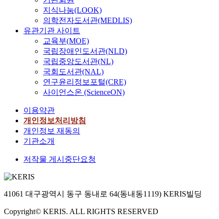
지식나눔(LOOK)
의학전자도서관(MEDLIS)
유관기관 사이트
교육부(MOE)
국립장애인도서관(NLD)
국립중앙도서관(NL)
국회도서관(NAL)
연구윤리정보포털(CRE)
사이언스온 (ScienceON)
이용약관
개인정보처리방침
개인정보 재동의
기관소개
저작물 게시중단요청
41061 대구광역시 동구 동내로 64(동내동1119) KERIS빌딩
Copyright© KERIS. ALL RIGHTS RESERVED