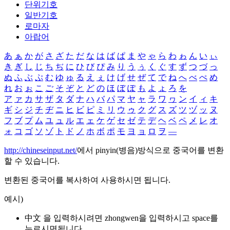
단위기호
일반기호
로마자
아랍어
あ
ぁ
か
が
さ
ざ
た
だ
な
は
ば
ぱ
ま
や
ゃ
ら
わ
ゎ
ん
い
ぃ
き
ぎ
し
じ
ち
ぢ
に
ひ
び
ぴ
み
り
う
ぅ
く
ぐ
す
ず
つ
づ
っ
ぬ
ふ
ぶ
ぷ
む
ゆ
ゅ
る
え
ぇ
け
げ
せ
ぜ
て
で
ね
へ
べ
ぺ
め
れ
お
ぉ
こ
ご
そ
ぞ
と
ど
の
ほ
ぼ
ぽ
も
よ
ょ
ろ
を
ア
ァ
カ
サ
ザ
タ
ダ
ナ
ハ
バ
パ
マ
ヤ
ャ
ラ
ワ
ヮ
ン
イ
ィ
キ
ギ
シ
ジ
チ
ヂ
ニ
ヒ
ビ
ピ
ミ
リ
ウ
ゥ
ク
グ
ス
ズ
ツ
ヅ
ッ
ヌ
フ
ブ
プ
ム
ユ
ュ
ル
エ
ェ
ケ
ゲ
セ
ゼ
テ
デ
ヘ
ベ
ペ
メ
レ
オ
ォ
コ
ゴ
ソ
ゾ
ト
ド
ノ
ホ
ボ
ポ
モ
ヨ
ョ
ロ
ヲ
―
http://chineseinput.net/
에서 pinyin(병음)방식으로 중국어를 변환
할 수 있습니다.
변환된 중국어를 복사하여 사용하시면 됩니다.
예시)
中文 을 입력하시려면
zhongwen
을 입력하시고 space를
누르시면됩니다.