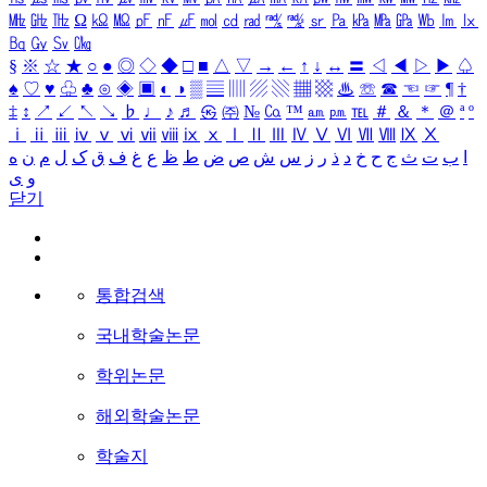
㎒
㎓
㎔
Ω
㏀
㏁
㎊
㎋
㎌
㏖
㏅
㎭
㎮
㎯
㏛
㎩
㎪
㎫
㎬
㏝
㏐
㏓
㏃
㏉
㏜
㏆
§
※
☆
★
○
●
◎
◇
◆
□
■
△
▽
→
←
↑
↓
↔
〓
◁
◀
▷
▶
♤
♠
♡
♥
♧
♣
⊙
◈
▣
◐
◑
▒
▤
▥
▨
▧
▦
▩
♨
☏
☎
☜
☞
¶
†
‡
↕
↗
↙
↖
↘
♭
♩
♪
♬
㉿
㈜
№
㏇
™
㏂
㏘
℡
＃
＆
＊
＠
ª
º
ⅰ
ⅱ
ⅲ
ⅳ
ⅴ
ⅵ
ⅶ
ⅷ
ⅸ
ⅹ
Ⅰ
Ⅱ
Ⅲ
Ⅳ
Ⅴ
Ⅵ
Ⅶ
Ⅷ
Ⅸ
Ⅹ
ا
ب
ت
ث
ج
ح
خ
د
ذ
ر
ز
س
ش
ص
ض
ط
ظ
ع
غ
ف
ق
ک
ل
م
ن
ه
و
ی
닫기
통합검색
국내학술논문
학위논문
해외학술논문
학술지