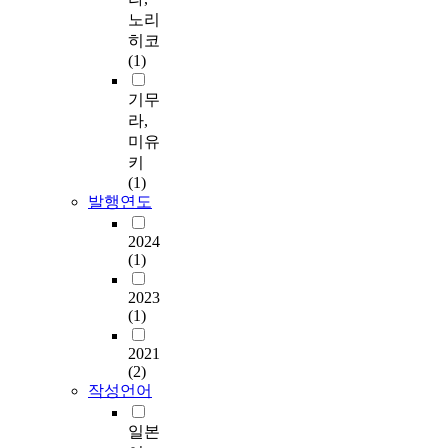
노리
히코
(1)
기무
라,
미유
키
(1)
발행연도
2024
(1)
2023
(1)
2021
(2)
작성언어
일본