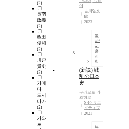
고다마, 슈헤
(2)
이
吉川弘文
長南
館
政義
2023
(2)
복
亀田
사/
俊和
대
(2)
출
3
신
川戸
청
貴史
(新説) 戦
(2)
乱の日本
史
가메
다
구라모토 가
도시
즈히로
타카
SBクリエ
(2)
イティブ
2021
가와
토
복