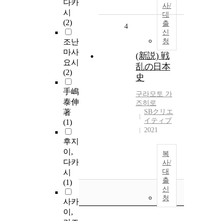
다카
사/
시
대
(2)
출
4
신
조난
청
마사
(新説) 戦
요시
乱の日本
(2)
史
手嶋
구라모토 가
泰伸
즈히로
著
SBクリエ
イティブ
(1)
2021
후지
이,
복
다카
사/
대
시
출
(1)
신
청
사카
이,