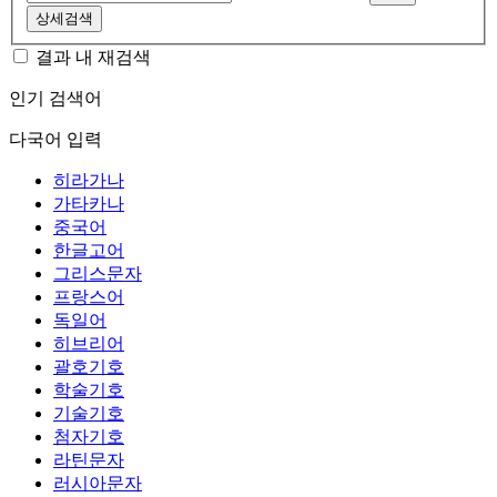
상세검색
결과 내 재검색
인기 검색어
다국어 입력
히라가나
가타카나
중국어
한글고어
그리스문자
프랑스어
독일어
히브리어
괄호기호
학술기호
기술기호
첨자기호
라틴문자
러시아문자