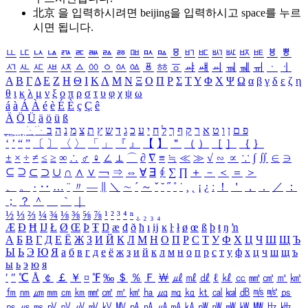
北京 을 입력하시려면
beijing
을 입력하시고 space를 누르
시면 됩니다.
ㅥ
ㅦ
ㅧ
ㅨ
ㅩ
ㅪ
ㅫ
ㅬ
ㅭ
ㅮ
ㅯ
ㅰ
ㅱ
ㅲ
ㅳ
ㅴ
ㅵ
ㅶ
ㅷ
ㅸ
ㅹ
ㅺ
ㅻ
ㅼ
ㅽ
ㅾ
ㅿ
ㆀ
ㆁ
ㆂ
ㆃ
ㆄ
ㆅ
ㆆ
ㆇ
ㆈ
ㆉ
ㆊ
ㆋ
ㆌ
ㆍ
ㆎ
Α
Β
Γ
Δ
Ε
Ζ
Η
Θ
Ι
Κ
Λ
Μ
Ν
Ξ
Ο
Π
Ρ
Σ
Τ
Υ
Φ
Χ
Ψ
Ω
α
β
γ
δ
ε
ζ
η
θ
ι
κ
λ
μ
ν
ξ
ο
π
ρ
σ
τ
υ
φ
χ
ψ
ω
á
à
Á
À
é
è
É
È
ç
Ç
ê
Ä
Ö
Ü
ä
ö
ü
ß
ְ
ֳ
ֲ
ֱ
ָ
ַ
ֵ
ֶ
ִ
ֹ
ּ
ֻ
ׂ
ׁ
ּ
ב
ה
נ
מ
צ
ת
ץ
ש
ד
ג
כ
ע
י
ח
ל
ך
ף
ק
ר
א
ט
ו
ן
ם
פ
‘
’
“
”
〔
〕
〈
〉
「
」
『
』
【
】
＂
（
）
［
］
｛
｝
±
×
÷
≠
≤
≥
∞
∴
♂
♀
∠
⊥
⌒
∂
∇
≡
≒
≪
≫
√
∽
∝
∵
∫
∬
∈
∋
⊆
⊇
⊂
⊃
∪
∩
∧
∨
￢
⇒
⇔
∀
∃
∮
∑
∏
＋
－
＜
＝
＞
、
。
·
‥
…
¨
〃
―
∥
＼
∼
´
～
ˇ
˘
˝
˚
˙
¸
˛
¡
¿
ː
！
＇
，
．
／
：
；
？
＾
＿
｀
｜
½
⅓
⅔
¼
¾
⅛
⅜
⅝
⅞
¹
²
³
⁴
ⁿ
₁
₂
₃
₄
Æ
Ð
Ħ
Ĳ
Ł
Ø
Œ
Þ
Ŧ
Ŋ
æ
đ
ð
ħ
ı
ĳ
ĸ
ŀ
ł
ø
œ
ß
þ
ŧ
ŋ
ŉ
А
Б
В
Г
Д
Е
Ё
Ж
З
И
Й
К
Л
М
Н
О
П
Р
С
Т
У
Ф
Х
Ц
Ч
Ш
Щ
Ъ
Ы
Ь
Э
Ю
Я
а
б
в
г
д
е
ё
ж
з
и
й
к
л
м
н
о
п
р
с
т
у
ф
х
ц
ч
ш
щ
ъ
ы
ь
э
ю
я
′
″
℃
Å
￠
￡
￥
¤
℉
‰
＄
％
Ｆ
￦
㎕
㎖
㎗
ℓ
㎘
㏄
㎣
㎤
㎥
㎦
㎙
㎚
㎛
㎜
㎝
㎞
㎟
㎠
㎡
㎢
㏊
㎍
㎎
㎏
㏏
㎈
㎉
㏈
㎧
㎨
㎰
㎱
㎲
㎳
㎴
㎵
㎶
㎷
㎸
㎹
㎀
㎁
㎂
㎃
㎄
㎺
㎻
㎽
㎾
㎿
㎐
㎑