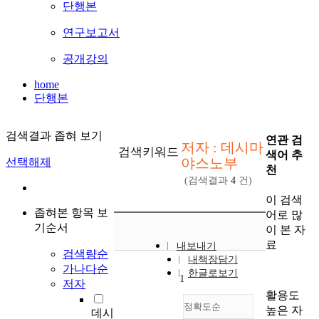
단행본
연구보고서
공개강의
home
단행본
검색결과 좁혀 보기
연관 검
저자 : 데시마
검색키워드
색어 추
야스노부
선택해제
천
(검색결과
4
건)
이 검색
좁혀본 항목 보
어로 많
기순서
이 본 자
료
내보내기
검색량순
내책장담기
가나다순
한글로보기
1
저자
활용도
정확도순
높은 자
데시