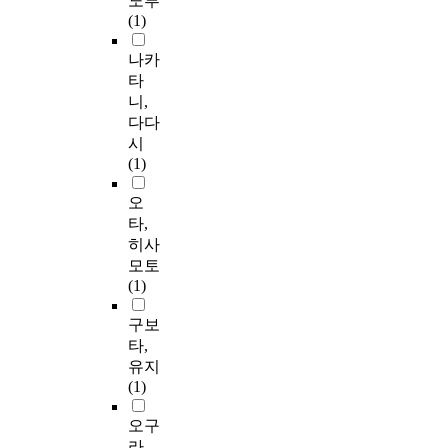
노부
(1)
나카
타
니,
다다
시
(1)
오
타,
히사
모토
(1)
구보
타,
유지
(1)
오구
라,