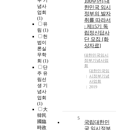
부 기
100주년) 대
념사
한민국 임시
업회
정부의 발자
(1)
취를 따라서
유
: 제15기 독
림
(1)
립정신답사
헌
단 모집 [화
법이
상자료]
론실
무학
대한민국임시
회
(1)
정부기념사업
회
단
대한민국임
주 유
시정부기념
림선
사업회
생 기
2019
념사
업회
(1)
大
韓民
5
國臨
국립대한민
時政
국 임시정부