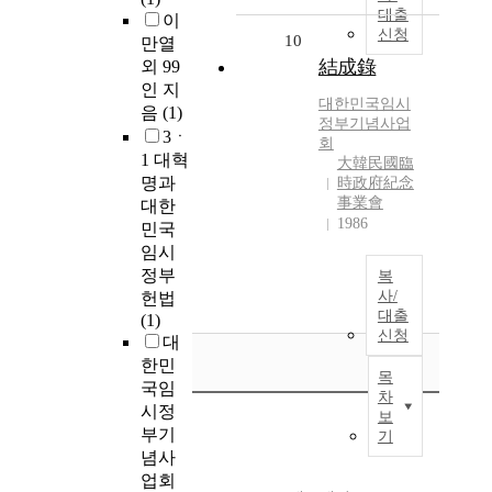
대출
이
신청
10
만열
結成錄
외 99
인 지
대한민국임시
음
(1)
정부기념사업
3ㆍ
회
1 대혁
大韓民國臨
명과
時政府紀念
事業會
대한
1986
민국
임시
정부
복
사/
헌법
대출
(1)
신청
대
한민
목
국임
차
시정
보
부기
기
념사
업회