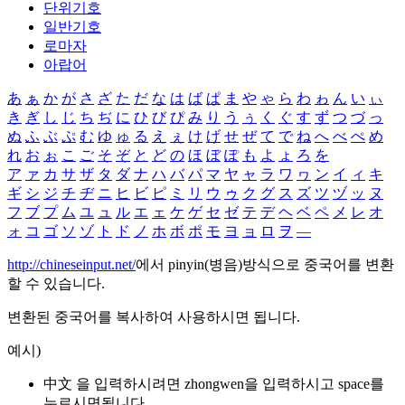
단위기호
일반기호
로마자
아랍어
あ
ぁ
か
が
さ
ざ
た
だ
な
は
ば
ぱ
ま
や
ゃ
ら
わ
ゎ
ん
い
ぃ
き
ぎ
し
じ
ち
ぢ
に
ひ
び
ぴ
み
り
う
ぅ
く
ぐ
す
ず
つ
づ
っ
ぬ
ふ
ぶ
ぷ
む
ゆ
ゅ
る
え
ぇ
け
げ
せ
ぜ
て
で
ね
へ
べ
ぺ
め
れ
お
ぉ
こ
ご
そ
ぞ
と
ど
の
ほ
ぼ
ぽ
も
よ
ょ
ろ
を
ア
ァ
カ
サ
ザ
タ
ダ
ナ
ハ
バ
パ
マ
ヤ
ャ
ラ
ワ
ヮ
ン
イ
ィ
キ
ギ
シ
ジ
チ
ヂ
ニ
ヒ
ビ
ピ
ミ
リ
ウ
ゥ
ク
グ
ス
ズ
ツ
ヅ
ッ
ヌ
フ
ブ
プ
ム
ユ
ュ
ル
エ
ェ
ケ
ゲ
セ
ゼ
テ
デ
ヘ
ベ
ペ
メ
レ
オ
ォ
コ
ゴ
ソ
ゾ
ト
ド
ノ
ホ
ボ
ポ
モ
ヨ
ョ
ロ
ヲ
―
http://chineseinput.net/
에서 pinyin(병음)방식으로 중국어를 변환
할 수 있습니다.
변환된 중국어를 복사하여 사용하시면 됩니다.
예시)
中文 을 입력하시려면
zhongwen
을 입력하시고 space를
누르시면됩니다.