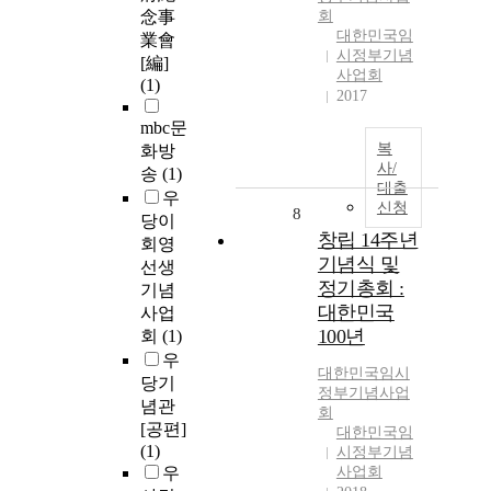
念事
회
대한민국임
業會
시정부기념
[編]
사업회
(1)
2017
mbc문
복
화방
사/
송
(1)
대출
우
신청
8
당이
창립 14주년
회영
기념식 및
선생
정기총회 :
기념
대한민국
사업
100년
회
(1)
우
대한민국임시
당기
정부기념사업
념관
회
[공편]
대한민국임
(1)
시정부기념
우
사업회