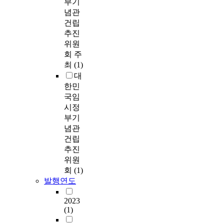
부기
념관
건립
추진
위원
회 주
최
(1)
대
한민
국임
시정
부기
념관
건립
추진
위원
회
(1)
발행연도
2023
(1)