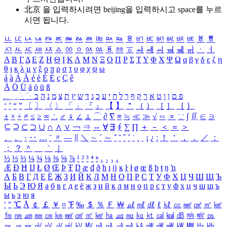
北京 을 입력하시려면
beijing
을 입력하시고 space를 누르
시면 됩니다.
ㅥ
ㅦ
ㅧ
ㅨ
ㅩ
ㅪ
ㅫ
ㅬ
ㅭ
ㅮ
ㅯ
ㅰ
ㅱ
ㅲ
ㅳ
ㅴ
ㅵ
ㅶ
ㅷ
ㅸ
ㅹ
ㅺ
ㅻ
ㅼ
ㅽ
ㅾ
ㅿ
ㆀ
ㆁ
ㆂ
ㆃ
ㆄ
ㆅ
ㆆ
ㆇ
ㆈ
ㆉ
ㆊ
ㆋ
ㆌ
ㆍ
ㆎ
Α
Β
Γ
Δ
Ε
Ζ
Η
Θ
Ι
Κ
Λ
Μ
Ν
Ξ
Ο
Π
Ρ
Σ
Τ
Υ
Φ
Χ
Ψ
Ω
α
β
γ
δ
ε
ζ
η
θ
ι
κ
λ
μ
ν
ξ
ο
π
ρ
σ
τ
υ
φ
χ
ψ
ω
á
à
Á
À
é
è
É
È
ç
Ç
ê
Ä
Ö
Ü
ä
ö
ü
ß
ְ
ֳ
ֲ
ֱ
ָ
ַ
ֵ
ֶ
ִ
ֹ
ּ
ֻ
ׂ
ׁ
ּ
ב
ה
נ
מ
צ
ת
ץ
ש
ד
ג
כ
ע
י
ח
ל
ך
ף
ק
ר
א
ט
ו
ן
ם
פ
‘
’
“
”
〔
〕
〈
〉
「
」
『
』
【
】
＂
（
）
［
］
｛
｝
±
×
÷
≠
≤
≥
∞
∴
♂
♀
∠
⊥
⌒
∂
∇
≡
≒
≪
≫
√
∽
∝
∵
∫
∬
∈
∋
⊆
⊇
⊂
⊃
∪
∩
∧
∨
￢
⇒
⇔
∀
∃
∮
∑
∏
＋
－
＜
＝
＞
、
。
·
‥
…
¨
〃
―
∥
＼
∼
´
～
ˇ
˘
˝
˚
˙
¸
˛
¡
¿
ː
！
＇
，
．
／
：
；
？
＾
＿
｀
｜
½
⅓
⅔
¼
¾
⅛
⅜
⅝
⅞
¹
²
³
⁴
ⁿ
₁
₂
₃
₄
Æ
Ð
Ħ
Ĳ
Ł
Ø
Œ
Þ
Ŧ
Ŋ
æ
đ
ð
ħ
ı
ĳ
ĸ
ŀ
ł
ø
œ
ß
þ
ŧ
ŋ
ŉ
А
Б
В
Г
Д
Е
Ё
Ж
З
И
Й
К
Л
М
Н
О
П
Р
С
Т
У
Ф
Х
Ц
Ч
Ш
Щ
Ъ
Ы
Ь
Э
Ю
Я
а
б
в
г
д
е
ё
ж
з
и
й
к
л
м
н
о
п
р
с
т
у
ф
х
ц
ч
ш
щ
ъ
ы
ь
э
ю
я
′
″
℃
Å
￠
￡
￥
¤
℉
‰
＄
％
Ｆ
￦
㎕
㎖
㎗
ℓ
㎘
㏄
㎣
㎤
㎥
㎦
㎙
㎚
㎛
㎜
㎝
㎞
㎟
㎠
㎡
㎢
㏊
㎍
㎎
㎏
㏏
㎈
㎉
㏈
㎧
㎨
㎰
㎱
㎲
㎳
㎴
㎵
㎶
㎷
㎸
㎹
㎀
㎁
㎂
㎃
㎄
㎺
㎻
㎽
㎾
㎿
㎐
㎑