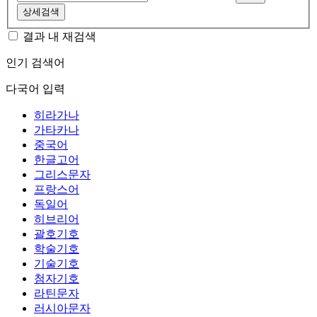
상세검색
결과 내 재검색
인기 검색어
다국어 입력
히라가나
가타카나
중국어
한글고어
그리스문자
프랑스어
독일어
히브리어
괄호기호
학술기호
기술기호
첨자기호
라틴문자
러시아문자