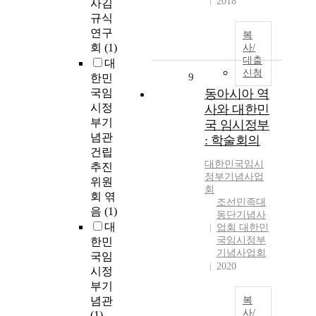
2018
사김
규식
연구
복
회
(1)
사/
대출
대
신청
9
한민
국임
동아시아 역
시정
사와 대한민
부기
국 임시정부
념관
: 학술회의
건립
대한민국임시
추진
정부기념사업
위원
회
회 엮
조선민족대
음
(1)
동단기념사
대
업회 대한민
국임시정부
한민
기념사업회
국임
2020
시정
부기
념관
복
사/
(1)