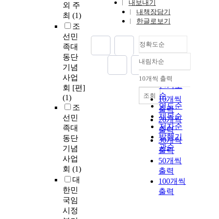
내보내기
외 주
내책장담기
최
(1)
한글로보기
조
선민
정확도순
족대
동단
내림차순
정확도
기념
순
사업
10개씩 출력
내림차순
인기도
회 [편]
순
조회
(1)
10개씩
연도순
조
출력
제목순
선민
20개씩
저자순
족대
출력
발행기
동단
30개씩
관순
기념
출력
사업
50개씩
회
(1)
출력
대
100개씩
한민
출력
국임
시정