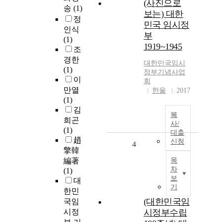
(사진으로
송
(1)
보는) 대한
정
민국 임시정
인식
부
(1)
1919~1945
조
경한
대한민국임시
(1)
정부기념사업
이
회
만열
한울
2017
(1)
김
복
희곤
사/
(1)
대출
趙
신청
4
擎韓
編著
목
차
(1)
보
대
기
한민
(대한민국임
국임
시정
시정부수립