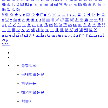
㎒
㎓
㎔
Ω
㏀
㏁
㎊
㎋
㎌
㏖
㏅
㎭
㎮
㎯
㏛
㎩
㎪
㎫
㎬
㏝
㏐
㏓
㏃
㏉
㏜
㏆
§
※
☆
★
○
●
◎
◇
◆
□
■
△
▽
→
←
↑
↓
↔
〓
◁
◀
▷
▶
♤
♠
♡
♥
♧
♣
⊙
◈
▣
◐
◑
▒
▤
▥
▨
▧
▦
▩
♨
☏
☎
☜
☞
¶
†
‡
↕
↗
↙
↖
↘
♭
♩
♪
♬
㉿
㈜
№
㏇
™
㏂
㏘
℡
＃
＆
＊
＠
ª
º
ⅰ
ⅱ
ⅲ
ⅳ
ⅴ
ⅵ
ⅶ
ⅷ
ⅸ
ⅹ
Ⅰ
Ⅱ
Ⅲ
Ⅳ
Ⅴ
Ⅵ
Ⅶ
Ⅷ
Ⅸ
Ⅹ
ا
ب
ت
ث
ج
ح
خ
د
ذ
ر
ز
س
ش
ص
ض
ط
ظ
ع
غ
ف
ق
ک
ل
م
ن
ه
و
ی
닫기
통합검색
국내학술논문
학위논문
해외학술논문
학술지