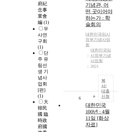
府紀
기념관, 어
念事
떤 곳이어야
業會
하는가 : 학
編
(1)
술회의
우
대한민국임시
사연
정부기념사업
구회
회
(1)
대한민국임
단
시정부기념
주 유
사업회
림선
2021
생 기
념사
복
업회
사/
[편]
대출
(1)
신청
6
大
대한민국
韓民
100년 : 4월
國 臨
11일 [화상
時政
자료]
府國