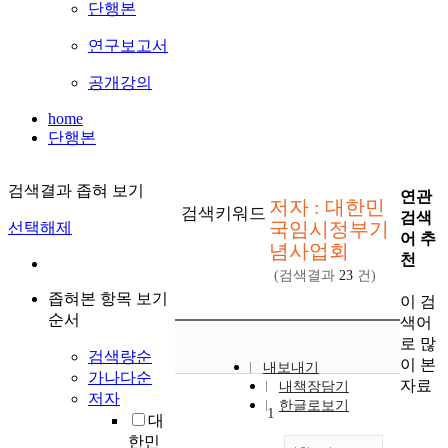
단행본
연구보고서
공개강의
home
단행본
검색결과 좁혀 보기
연관
저자 : 대한민
검색키워드
검색
국임시정부기
선택해제
어 추
념사업회
천
(검색결과
23
건)
좁혀본 항목 보기
이 검
순서
색어
로 많
검색량순
이 본
내보내기
가나다순
자료
내책장담기
저자
한글로보기
1
대
한민