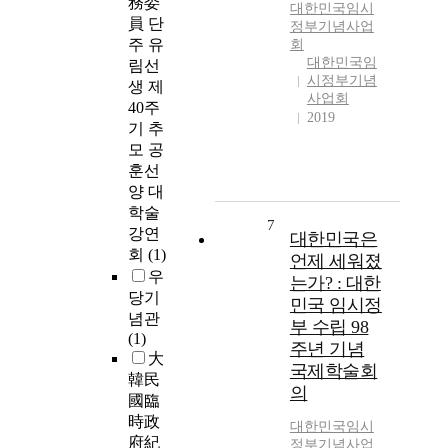
務委
대한민국임시
員 단
정부기념사업
주 유
회
대한민국임
림선
시정부기념
생 제
사업회
40주
2019
기 추
모 공
훈선
양 대
학술
7
강연
대한민국은
회
(1)
언제 세워졌
우
는가? : 대한
당기
민국 임시정
념관
부 수립 98
(1)
주년 기념
大
국제학술회
韓民
의
國臨
時政
대한민국임시
府紀
정부기념사업