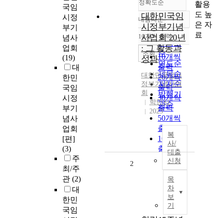
정확도순
활용
국임
도 높
대한민국임
시정
내림차순
정확도
은 자
시정부기념
부기
순
료
10개씩 출력
사업회 20년
념사
내림차순
인기도
: 그 활동과
업회
순
조회
10개씩
(19)
성과
연도순
출력
대
제목순
대한민국임시
20개씩
한민
저자순
정부기념사업
출력
국임
회
발행기
30개씩
시정
학민사
관순
출력
부기
2023
50개씩
념사
출력
업회
복
100개씩
[편]
사/
(3)
출력
대출
주
신청
2
최/주
관
(2)
목
차
대
보
한민
기
국임