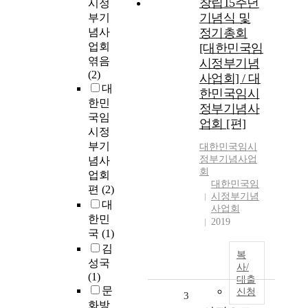
창립15주년
시정
기념식 및
부기
념사
정기총회
업회
[대한민국임
엮음
시정부기념
(2)
사업회] / 대
대
한민국임시
한민
정부기념사
국임
업회 [편]
시정
부기
대한민국임시
정부기념사업
념사
회
업회
대한민국임
편
(2)
시정부기념
대
사업회
한민
2019
국
(1)
김
복
성국
사/
(1)
대출
문
신청
3
화방