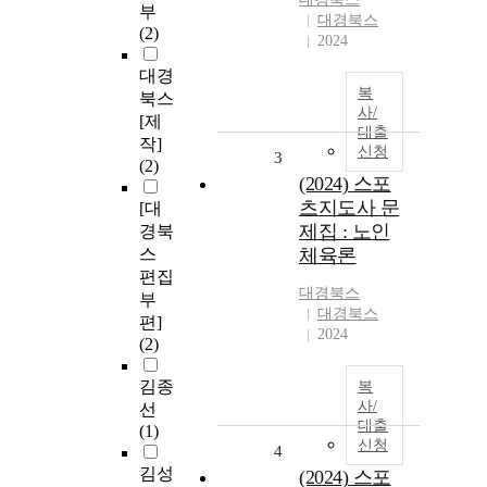
부
대경북스
(2)
2024
대경
복
북스
사/
[제
대출
작]
신청
3
(2)
(2024) 스포
츠지도사 문
[대
제집 : 노인
경북
스
체육론
편집
대경북스
부
대경북스
편]
2024
(2)
김종
복
사/
선
대출
(1)
신청
4
김성
(2024) 스포