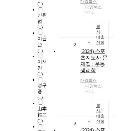
대경북스
(1)
대경북스
2024
신원
범
(1)
복
사/
대출
이윤
신청
8
관
(1)
(2024) 스포
츠지도사 문
이서
제집 : 운동
진
생리학
(1)
대경북스
정구
대경북스
중
2024
(1)
복
山本
사/
裕二
대출
(1)
신청
9
(2024) 스포