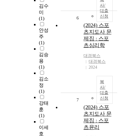
사/
김수
대출
미
신청
6
(1)
(2024) 스포
안성
츠지도사 문
주
제집 : 스포
(1)
츠심리학
김승
대경북스
용
대경북스
(1)
2024
김소
복
정
사/
(1)
대출
신청
7
강태
(2024) 스포
훈
츠지도사 문
(1)
제집 : 스포
츠윤리
이세
호