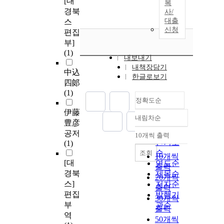
[대
복
경북
사/
대출
스
신청
편집
부]
(1)
내보내기
내책장담기
中込
한글로보기
四郞
(1)
정확도순
伊藤
내림차순
정확도
豊彦
순
공저
10개씩 출력
내림차순
인기도
(1)
순
조회
10개씩
[대
연도순
출력
경북
제목순
20개씩
스]
저자순
출력
편집
발행기
30개씩
부
관순
출력
역
50개씩