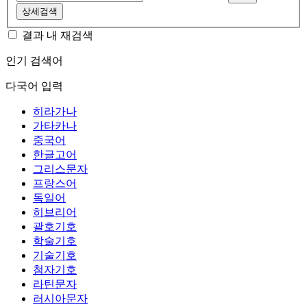
상세검색
결과 내 재검색
인기 검색어
다국어 입력
히라가나
가타카나
중국어
한글고어
그리스문자
프랑스어
독일어
히브리어
괄호기호
학술기호
기술기호
첨자기호
라틴문자
러시아문자