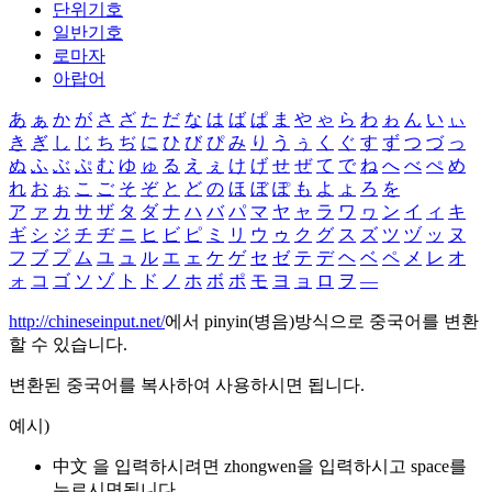
단위기호
일반기호
로마자
아랍어
あ
ぁ
か
が
さ
ざ
た
だ
な
は
ば
ぱ
ま
や
ゃ
ら
わ
ゎ
ん
い
ぃ
き
ぎ
し
じ
ち
ぢ
に
ひ
び
ぴ
み
り
う
ぅ
く
ぐ
す
ず
つ
づ
っ
ぬ
ふ
ぶ
ぷ
む
ゆ
ゅ
る
え
ぇ
け
げ
せ
ぜ
て
で
ね
へ
べ
ぺ
め
れ
お
ぉ
こ
ご
そ
ぞ
と
ど
の
ほ
ぼ
ぽ
も
よ
ょ
ろ
を
ア
ァ
カ
サ
ザ
タ
ダ
ナ
ハ
バ
パ
マ
ヤ
ャ
ラ
ワ
ヮ
ン
イ
ィ
キ
ギ
シ
ジ
チ
ヂ
ニ
ヒ
ビ
ピ
ミ
リ
ウ
ゥ
ク
グ
ス
ズ
ツ
ヅ
ッ
ヌ
フ
ブ
プ
ム
ユ
ュ
ル
エ
ェ
ケ
ゲ
セ
ゼ
テ
デ
ヘ
ベ
ペ
メ
レ
オ
ォ
コ
ゴ
ソ
ゾ
ト
ド
ノ
ホ
ボ
ポ
モ
ヨ
ョ
ロ
ヲ
―
http://chineseinput.net/
에서 pinyin(병음)방식으로 중국어를 변환
할 수 있습니다.
변환된 중국어를 복사하여 사용하시면 됩니다.
예시)
中文 을 입력하시려면
zhongwen
을 입력하시고 space를
누르시면됩니다.