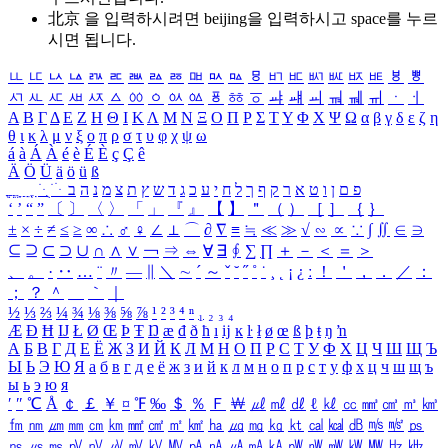
北京 을 입력하시려면
beijing
을 입력하시고 space를 누르
시면 됩니다.
ㅥ
ㅦ
ㅧ
ㅨ
ㅩ
ㅪ
ㅫ
ㅬ
ㅭ
ㅮ
ㅯ
ㅰ
ㅱ
ㅲ
ㅳ
ㅴ
ㅵ
ㅶ
ㅷ
ㅸ
ㅹ
ㅺ
ㅻ
ㅼ
ㅽ
ㅾ
ㅿ
ㆀ
ㆁ
ㆂ
ㆃ
ㆄ
ㆅ
ㆆ
ㆇ
ㆈ
ㆉ
ㆊ
ㆋ
ㆌ
ㆍ
ㆎ
Α
Β
Γ
Δ
Ε
Ζ
Η
Θ
Ι
Κ
Λ
Μ
Ν
Ξ
Ο
Π
Ρ
Σ
Τ
Υ
Φ
Χ
Ψ
Ω
α
β
γ
δ
ε
ζ
η
θ
ι
κ
λ
μ
ν
ξ
ο
π
ρ
σ
τ
υ
φ
χ
ψ
ω
á
à
Á
À
é
è
É
È
ç
Ç
ê
Ä
Ö
Ü
ä
ö
ü
ß
ְ
ֳ
ֲ
ֱ
ָ
ַ
ֵ
ֶ
ִ
ֹ
ּ
ֻ
ׂ
ׁ
ּ
ב
ה
נ
מ
צ
ת
ץ
ש
ד
ג
כ
ע
י
ח
ל
ך
ף
ק
ר
א
ט
ו
ן
ם
פ
‘
’
“
”
〔
〕
〈
〉
「
」
『
』
【
】
＂
（
）
［
］
｛
｝
±
×
÷
≠
≤
≥
∞
∴
♂
♀
∠
⊥
⌒
∂
∇
≡
≒
≪
≫
√
∽
∝
∵
∫
∬
∈
∋
⊆
⊇
⊂
⊃
∪
∩
∧
∨
￢
⇒
⇔
∀
∃
∮
∑
∏
＋
－
＜
＝
＞
、
。
·
‥
…
¨
〃
―
∥
＼
∼
´
～
ˇ
˘
˝
˚
˙
¸
˛
¡
¿
ː
！
＇
，
．
／
：
；
？
＾
＿
｀
｜
½
⅓
⅔
¼
¾
⅛
⅜
⅝
⅞
¹
²
³
⁴
ⁿ
₁
₂
₃
₄
Æ
Ð
Ħ
Ĳ
Ł
Ø
Œ
Þ
Ŧ
Ŋ
æ
đ
ð
ħ
ı
ĳ
ĸ
ŀ
ł
ø
œ
ß
þ
ŧ
ŋ
ŉ
А
Б
В
Г
Д
Е
Ё
Ж
З
И
Й
К
Л
М
Н
О
П
Р
С
Т
У
Ф
Х
Ц
Ч
Ш
Щ
Ъ
Ы
Ь
Э
Ю
Я
а
б
в
г
д
е
ё
ж
з
и
й
к
л
м
н
о
п
р
с
т
у
ф
х
ц
ч
ш
щ
ъ
ы
ь
э
ю
я
′
″
℃
Å
￠
￡
￥
¤
℉
‰
＄
％
Ｆ
￦
㎕
㎖
㎗
ℓ
㎘
㏄
㎣
㎤
㎥
㎦
㎙
㎚
㎛
㎜
㎝
㎞
㎟
㎠
㎡
㎢
㏊
㎍
㎎
㎏
㏏
㎈
㎉
㏈
㎧
㎨
㎰
㎱
㎲
㎳
㎴
㎵
㎶
㎷
㎸
㎹
㎀
㎁
㎂
㎃
㎄
㎺
㎻
㎽
㎾
㎿
㎐
㎑