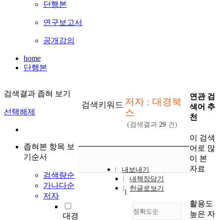
단행본
연구보고서
공개강의
home
단행본
검색결과 좁혀 보기
연관 검
저자 : 대경북
검색키워드
색어 추
스
선택해제
천
(검색결과
29
건)
이 검색
좁혀본 항목 보
어로 많
기순서
이 본
자료
내보내기
검색량순
내책장담기
가나다순
한글로보기
1
저자
활용도
정확도순
높은 자
대경