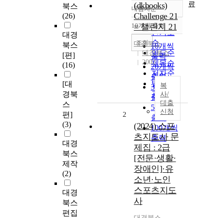
료
(dkbooks)
북스
내림차순
정확도
Challenge 21
(26)
순
10개씩 출력
= 챌린지 21
내림차순
인기도
대경
순
조회
대경북스
북스
10개씩
연도순
대경북스
[편]
출력
2002
제목순
(16)
20개씩
저자순
출력
발행기
[대
복
30개씩
관순
경북
사/
출력
대출
스
50개씩
신청
편]
2
출력
(3)
(2024) 스포
100개씩
츠지도사 문
출력
대경
제집 : 2급
북스
[전문·생활·
제작
장애인]·유
(2)
소년·노인
스포츠지도
대경
사
북스
편집
대경북스