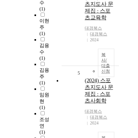
수
츠지도사 문
(1)
제집 : 스포
츠교육학
이현
주
대경북스
(1)
대경북스
2024
김용
수
복
(1)
사/
대출
김용
신청
5
주
(2024) 스포
(1)
츠지도사 문
제집 : 스포
임원
츠사회학
현
(1)
대경북스
대경북스
조성
2024
연
(1)
복