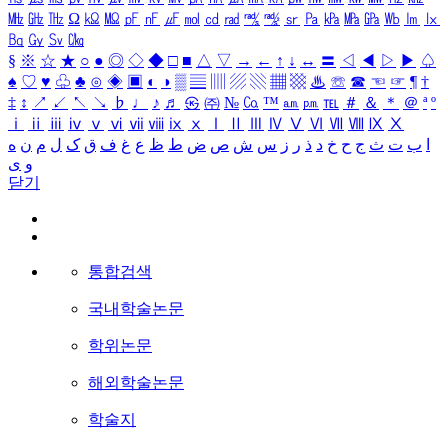
㎒
㎓
㎔
Ω
㏀
㏁
㎊
㎋
㎌
㏖
㏅
㎭
㎮
㎯
㏛
㎩
㎪
㎫
㎬
㏝
㏐
㏓
㏃
㏉
㏜
㏆
§
※
☆
★
○
●
◎
◇
◆
□
■
△
▽
→
←
↑
↓
↔
〓
◁
◀
▷
▶
♤
♠
♡
♥
♧
♣
⊙
◈
▣
◐
◑
▒
▤
▥
▨
▧
▦
▩
♨
☏
☎
☜
☞
¶
†
‡
↕
↗
↙
↖
↘
♭
♩
♪
♬
㉿
㈜
№
㏇
™
㏂
㏘
℡
＃
＆
＊
＠
ª
º
ⅰ
ⅱ
ⅲ
ⅳ
ⅴ
ⅵ
ⅶ
ⅷ
ⅸ
ⅹ
Ⅰ
Ⅱ
Ⅲ
Ⅳ
Ⅴ
Ⅵ
Ⅶ
Ⅷ
Ⅸ
Ⅹ
ا
ب
ت
ث
ج
ح
خ
د
ذ
ر
ز
س
ش
ص
ض
ط
ظ
ع
غ
ف
ق
ک
ل
م
ن
ه
و
ی
닫기
통합검색
국내학술논문
학위논문
해외학술논문
학술지