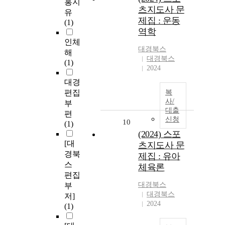
홍지
츠지도사 문
유
제집 : 운동
(1)
역학
인체
대경북스
해
대경북스
(1)
2024
대경
편집
복
사/
부
대출
편
신청
10
(1)
(2024) 스포
[대
츠지도사 문
경북
제집 : 유아
스
체육론
편집
대경북스
부
대경북스
저]
2024
(1)