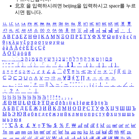
北京 을 입력하시려면
beijing
을 입력하시고 space를 누르
시면 됩니다.
ㅥ
ㅦ
ㅧ
ㅨ
ㅩ
ㅪ
ㅫ
ㅬ
ㅭ
ㅮ
ㅯ
ㅰ
ㅱ
ㅲ
ㅳ
ㅴ
ㅵ
ㅶ
ㅷ
ㅸ
ㅹ
ㅺ
ㅻ
ㅼ
ㅽ
ㅾ
ㅿ
ㆀ
ㆁ
ㆂ
ㆃ
ㆄ
ㆅ
ㆆ
ㆇ
ㆈ
ㆉ
ㆊ
ㆋ
ㆌ
ㆍ
ㆎ
Α
Β
Γ
Δ
Ε
Ζ
Η
Θ
Ι
Κ
Λ
Μ
Ν
Ξ
Ο
Π
Ρ
Σ
Τ
Υ
Φ
Χ
Ψ
Ω
α
β
γ
δ
ε
ζ
η
θ
ι
κ
λ
μ
ν
ξ
ο
π
ρ
σ
τ
υ
φ
χ
ψ
ω
á
à
Á
À
é
è
É
È
ç
Ç
ê
Ä
Ö
Ü
ä
ö
ü
ß
ְ
ֳ
ֲ
ֱ
ָ
ַ
ֵ
ֶ
ִ
ֹ
ּ
ֻ
ׂ
ׁ
ּ
ב
ה
נ
מ
צ
ת
ץ
ש
ד
ג
כ
ע
י
ח
ל
ך
ף
ק
ר
א
ט
ו
ן
ם
פ
‘
’
“
”
〔
〕
〈
〉
「
」
『
』
【
】
＂
（
）
［
］
｛
｝
±
×
÷
≠
≤
≥
∞
∴
♂
♀
∠
⊥
⌒
∂
∇
≡
≒
≪
≫
√
∽
∝
∵
∫
∬
∈
∋
⊆
⊇
⊂
⊃
∪
∩
∧
∨
￢
⇒
⇔
∀
∃
∮
∑
∏
＋
－
＜
＝
＞
、
。
·
‥
…
¨
〃
―
∥
＼
∼
´
～
ˇ
˘
˝
˚
˙
¸
˛
¡
¿
ː
！
＇
，
．
／
：
；
？
＾
＿
｀
｜
½
⅓
⅔
¼
¾
⅛
⅜
⅝
⅞
¹
²
³
⁴
ⁿ
₁
₂
₃
₄
Æ
Ð
Ħ
Ĳ
Ł
Ø
Œ
Þ
Ŧ
Ŋ
æ
đ
ð
ħ
ı
ĳ
ĸ
ŀ
ł
ø
œ
ß
þ
ŧ
ŋ
ŉ
А
Б
В
Г
Д
Е
Ё
Ж
З
И
Й
К
Л
М
Н
О
П
Р
С
Т
У
Ф
Х
Ц
Ч
Ш
Щ
Ъ
Ы
Ь
Э
Ю
Я
а
б
в
г
д
е
ё
ж
з
и
й
к
л
м
н
о
п
р
с
т
у
ф
х
ц
ч
ш
щ
ъ
ы
ь
э
ю
я
′
″
℃
Å
￠
￡
￥
¤
℉
‰
＄
％
Ｆ
￦
㎕
㎖
㎗
ℓ
㎘
㏄
㎣
㎤
㎥
㎦
㎙
㎚
㎛
㎜
㎝
㎞
㎟
㎠
㎡
㎢
㏊
㎍
㎎
㎏
㏏
㎈
㎉
㏈
㎧
㎨
㎰
㎱
㎲
㎳
㎴
㎵
㎶
㎷
㎸
㎹
㎀
㎁
㎂
㎃
㎄
㎺
㎻
㎽
㎾
㎿
㎐
㎑