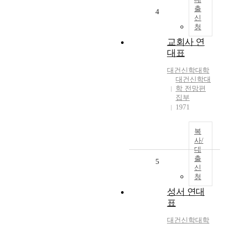
출
4
신
청
교회사 연
대표
대건신학대학
대건신학대
학 전망편
집부
1971
복
사/
대
출
5
신
청
성서 연대
표
대건신학대학