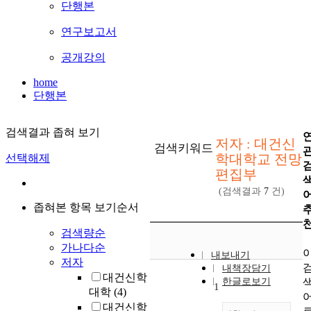
단행본
연구보고서
공개강의
home
단행본
검색결과 좁혀 보기
저자 : 대건신
검색키워드
학대학교 전망
선택해제
편집부
(검색결과
7
건)
좁혀본 항목 보기순서
검색량순
가나다순
내보내기
저자
내책장담기
대건신학
한글로보기
1
대학
(4)
대건신학