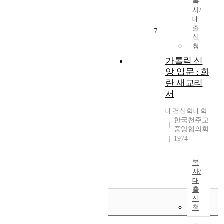
복
사/
대
출
7
신
청
가톨릭 신
앙 입문 : 화
란 새교리
서
대건신학대학
한국천주교
중앙협의회
1974
복
사/
대
출
신
청