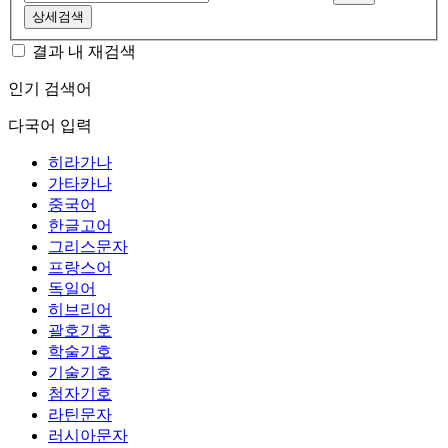
상세검색
결과 내 재검색
인기 검색어
다국어 입력
히라가나
가타카나
중국어
한글고어
그리스문자
프랑스어
독일어
히브리어
괄호기호
학술기호
기술기호
첨자기호
라틴문자
러시아문자