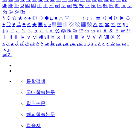
㎒
㎓
㎔
Ω
㏀
㏁
㎊
㎋
㎌
㏖
㏅
㎭
㎮
㎯
㏛
㎩
㎪
㎫
㎬
㏝
㏐
㏓
㏃
㏉
㏜
㏆
§
※
☆
★
○
●
◎
◇
◆
□
■
△
▽
→
←
↑
↓
↔
〓
◁
◀
▷
▶
♤
♠
♡
♥
♧
♣
⊙
◈
▣
◐
◑
▒
▤
▥
▨
▧
▦
▩
♨
☏
☎
☜
☞
¶
†
‡
↕
↗
↙
↖
↘
♭
♩
♪
♬
㉿
㈜
№
㏇
™
㏂
㏘
℡
＃
＆
＊
＠
ª
º
ⅰ
ⅱ
ⅲ
ⅳ
ⅴ
ⅵ
ⅶ
ⅷ
ⅸ
ⅹ
Ⅰ
Ⅱ
Ⅲ
Ⅳ
Ⅴ
Ⅵ
Ⅶ
Ⅷ
Ⅸ
Ⅹ
ا
ب
ت
ث
ج
ح
خ
د
ذ
ر
ز
س
ش
ص
ض
ط
ظ
ع
غ
ف
ق
ک
ل
م
ن
ه
و
ی
닫기
통합검색
국내학술논문
학위논문
해외학술논문
학술지