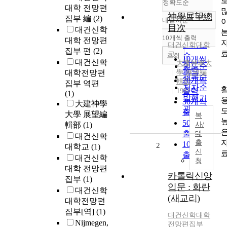
정확도순
대학 전망편
神學展望總
집부 編
(2)
내림차순
정확도
目次
대건신학
순
10개씩 출력
대학 전망편
내림차순
인기도
대건신학대학
집부 편
(2)
교
순
조회
10개씩
대건신학
大建神學大
연도순
출력
대학전망편
學 展望編
제목순
20개씩
輯部
집부 역편
저자순
출력
1981
(1)
발행기
30개씩
大建神學
관순
출력
大學 展望編
복
50개씩
輯部
(1)
사/
출력
대
대건신학
출
100개씩
2
대학교
(1)
신
출력
대건신학
청
대학 전망편
카톨릭신앙
집부
(1)
입문 : 화란
대건신학
(새교리)
대학전망편
집부[역]
(1)
대건신학대학
Nijmegen,
전망편집부