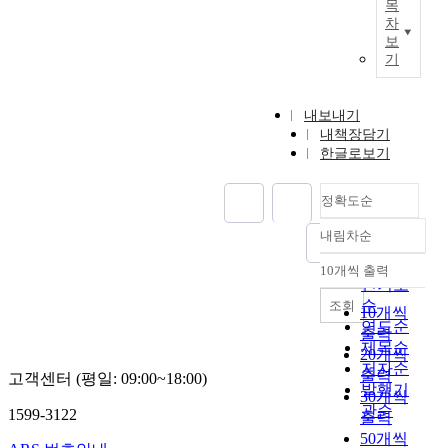
목
차
보
기
내보내기
내책장담기
한글로보기
정확도순
내림차순
정확도
순
10개씩 출력
내림차순
인기도
순
조회
10개씩
연도순
출력
제목순
20개씩
저자순
출력
고객센터 (평일: 09:00~18:00)
발행기
30개씩
관순
1599-3122
출력
50개씩