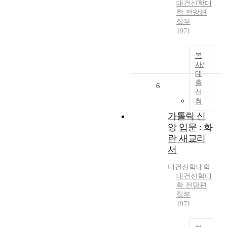
대건신학대
학 전망편
집부
1971
복
사/
대
출
6
신
청
가톨릭 신
앙 입문 : 화
란 새교리
서
대건신학대학
대건신학대
학 전망편
집부
1971