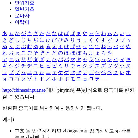
단위기호
일반기호
로마자
아랍어
あ
ぁ
か
が
さ
ざ
た
だ
な
は
ば
ぱ
ま
や
ゃ
ら
わ
ゎ
ん
い
ぃ
き
ぎ
し
じ
ち
ぢ
に
ひ
び
ぴ
み
り
う
ぅ
く
ぐ
す
ず
つ
づ
っ
ぬ
ふ
ぶ
ぷ
む
ゆ
ゅ
る
え
ぇ
け
げ
せ
ぜ
て
で
ね
へ
べ
ぺ
め
れ
お
ぉ
こ
ご
そ
ぞ
と
ど
の
ほ
ぼ
ぽ
も
よ
ょ
ろ
を
ア
ァ
カ
サ
ザ
タ
ダ
ナ
ハ
バ
パ
マ
ヤ
ャ
ラ
ワ
ヮ
ン
イ
ィ
キ
ギ
シ
ジ
チ
ヂ
ニ
ヒ
ビ
ピ
ミ
リ
ウ
ゥ
ク
グ
ス
ズ
ツ
ヅ
ッ
ヌ
フ
ブ
プ
ム
ユ
ュ
ル
エ
ェ
ケ
ゲ
セ
ゼ
テ
デ
ヘ
ベ
ペ
メ
レ
オ
ォ
コ
ゴ
ソ
ゾ
ト
ド
ノ
ホ
ボ
ポ
モ
ヨ
ョ
ロ
ヲ
―
http://chineseinput.net/
에서 pinyin(병음)방식으로 중국어를 변환
할 수 있습니다.
변환된 중국어를 복사하여 사용하시면 됩니다.
예시)
中文 을 입력하시려면
zhongwen
을 입력하시고 space를
누르시면됩니다.