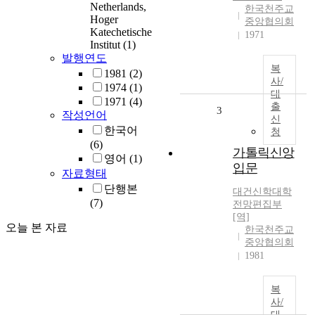
Netherlands,
한국천주교
Hoger
중앙협의회
Katechetische
1971
Institut
(1)
발행연도
복
1981
(2)
사/
1974
(1)
대
1971
(4)
출
3
작성언어
신
한국어
청
(6)
가톨릭신앙
영어
(1)
입문
자료형태
단행본
대건신학대학
(7)
전망편집부
[역]
오늘 본 자료
한국천주교
중앙협의회
1981
복
사/
대