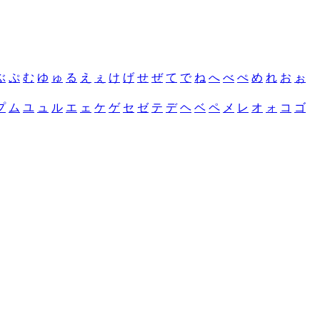
ぶ
ぷ
む
ゆ
ゅ
る
え
ぇ
け
げ
せ
ぜ
て
で
ね
へ
べ
ぺ
め
れ
お
ぉ
プ
ム
ユ
ュ
ル
エ
ェ
ケ
ゲ
セ
ゼ
テ
デ
ヘ
ベ
ペ
メ
レ
オ
ォ
コ
ゴ