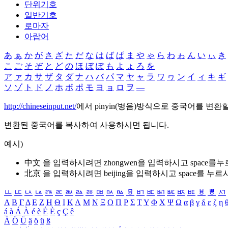
단위기호
일반기호
로마자
아랍어
あ
ぁ
か
が
さ
ざ
た
だ
な
は
ば
ぱ
ま
や
ゃ
ら
わ
ゎ
ん
い
ぃ
き
こ
ご
そ
ぞ
と
ど
の
ほ
ぼ
ぽ
も
よ
ょ
ろ
を
ア
ァ
カ
サ
ザ
タ
ダ
ナ
ハ
バ
パ
マ
ヤ
ャ
ラ
ワ
ヮ
ン
イ
ィ
キ
ギ
ソ
ゾ
ト
ド
ノ
ホ
ボ
ポ
モ
ヨ
ョ
ロ
ヲ
―
http://chineseinput.net/
에서 pinyin(병음)방식으로 중국어를 변환
변환된 중국어를 복사하여 사용하시면 됩니다.
예시)
中文 을 입력하시려면
zhongwen
을 입력하시고 space를
北京 을 입력하시려면
beijing
을 입력하시고 space를 누르
ㅥ
ㅦ
ㅧ
ㅨ
ㅩ
ㅪ
ㅫ
ㅬ
ㅭ
ㅮ
ㅯ
ㅰ
ㅱ
ㅲ
ㅳ
ㅴ
ㅵ
ㅶ
ㅷ
ㅸ
ㅹ
ㅺ
Α
Β
Γ
Δ
Ε
Ζ
Η
Θ
Ι
Κ
Λ
Μ
Ν
Ξ
Ο
Π
Ρ
Σ
Τ
Υ
Φ
Χ
Ψ
Ω
α
β
γ
δ
ε
ζ
η
á
à
Á
À
é
è
É
È
ç
Ç
ê
Ä
Ö
Ü
ä
ö
ü
ß