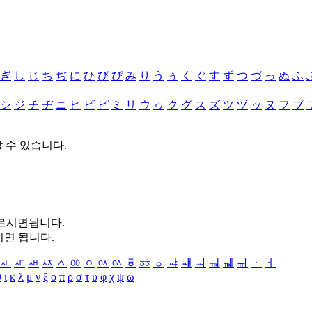
ぎ
し
じ
ち
ぢ
に
ひ
び
ぴ
み
り
う
ぅ
く
ぐ
す
ず
つ
づ
っ
ぬ
ふ
シ
ジ
チ
ヂ
ニ
ヒ
ビ
ピ
ミ
リ
ウ
ゥ
ク
グ
ス
ズ
ツ
ヅ
ッ
ヌ
フ
ブ
할 수 있습니다.
누르시면됩니다.
시면 됩니다.
ㅻ
ㅼ
ㅽ
ㅾ
ㅿ
ㆀ
ㆁ
ㆂ
ㆃ
ㆄ
ㆅ
ㆆ
ㆇ
ㆈ
ㆉ
ㆊ
ㆋ
ㆌ
ㆍ
ㆎ
θ
ι
κ
λ
μ
ν
ξ
ο
π
ρ
σ
τ
υ
φ
χ
ψ
ω