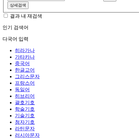
상세검색
결과 내 재검색
인기 검색어
다국어 입력
히라가나
가타카나
중국어
한글고어
그리스문자
프랑스어
독일어
히브리어
괄호기호
학술기호
기술기호
첨자기호
라틴문자
러시아문자