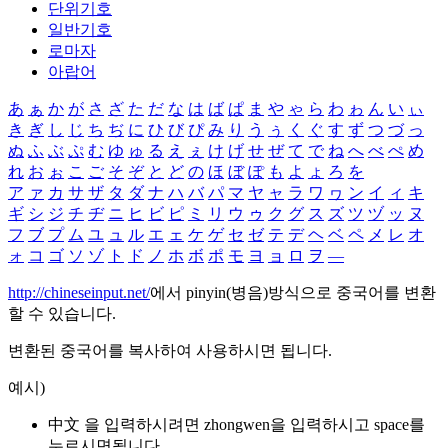
단위기호
일반기호
로마자
아랍어
あ
ぁ
か
が
さ
ざ
た
だ
な
は
ば
ぱ
ま
や
ゃ
ら
わ
ゎ
ん
い
ぃ
き
ぎ
し
じ
ち
ぢ
に
ひ
び
ぴ
み
り
う
ぅ
く
ぐ
す
ず
つ
づ
っ
ぬ
ふ
ぶ
ぷ
む
ゆ
ゅ
る
え
ぇ
け
げ
せ
ぜ
て
で
ね
へ
べ
ぺ
め
れ
お
ぉ
こ
ご
そ
ぞ
と
ど
の
ほ
ぼ
ぽ
も
よ
ょ
ろ
を
ア
ァ
カ
サ
ザ
タ
ダ
ナ
ハ
バ
パ
マ
ヤ
ャ
ラ
ワ
ヮ
ン
イ
ィ
キ
ギ
シ
ジ
チ
ヂ
ニ
ヒ
ビ
ピ
ミ
リ
ウ
ゥ
ク
グ
ス
ズ
ツ
ヅ
ッ
ヌ
フ
ブ
プ
ム
ユ
ュ
ル
エ
ェ
ケ
ゲ
セ
ゼ
テ
デ
ヘ
ベ
ペ
メ
レ
オ
ォ
コ
ゴ
ソ
ゾ
ト
ド
ノ
ホ
ボ
ポ
モ
ヨ
ョ
ロ
ヲ
―
http://chineseinput.net/
에서 pinyin(병음)방식으로 중국어를 변환
할 수 있습니다.
변환된 중국어를 복사하여 사용하시면 됩니다.
예시)
中文 을 입력하시려면
zhongwen
을 입력하시고 space를
누르시면됩니다.