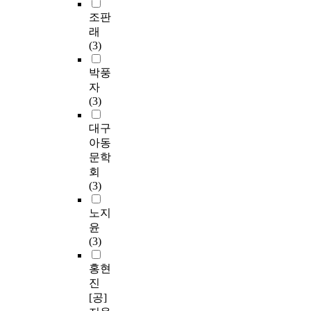
조판
래
(3)
박풍
자
(3)
대구
아동
문학
회
(3)
노지
윤
(3)
홍현
진
[공]