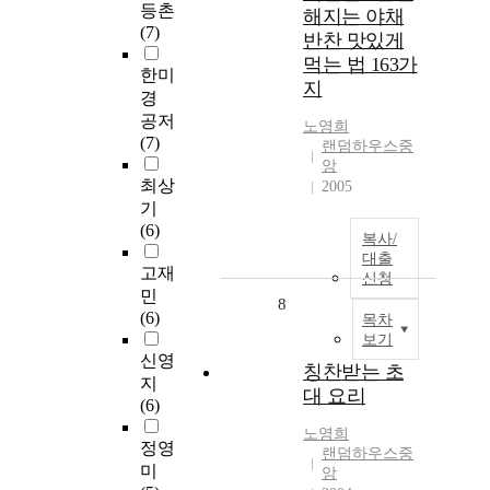
등촌
해지는 야채
(7)
반찬 맛있게
먹는 법 163가
한미
지
경
공저
노영희
(7)
랜덤하우스중
앙
최상
2005
기
(6)
복사/
대출
고재
신청
민
8
(6)
목차
보기
신영
칭찬받는 초
지
대 요리
(6)
노영희
정영
랜덤하우스중
미
앙