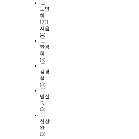
노영
희
[공]
지음
(4)
한경
희
(3)
김경
철
(3)
명진
숙
(3)
한상
완
(3)