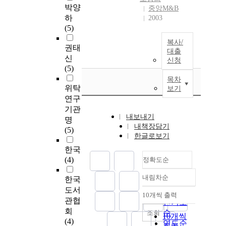
박양
중앙M&B
하
2003
(5)
복사/
권태
대출
신
신청
(5)
목차
위탁
보기
연구
기관
내보내기
명
내책장담기
(5)
한글로보기
한국
(4)
정확도순
내림차순
한국
정확도
도서
순
10개씩 출력
내림차순
관협
인기도
회
순
조회
10개씩
(4)
연도순