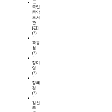
국립
중앙
도서
관
[편]
(3)
곽동
철
(3)
정미
영
(3)
정혜
경
(3)
김선
주