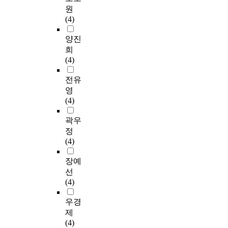
원
(4)
양진
희
(4)
전유
영
(4)
곽우
정
(4)
장예
선
(4)
우경
제
(4)