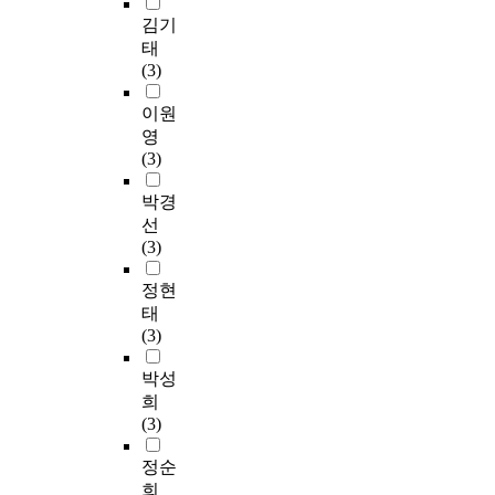
김기
태
(3)
이원
영
(3)
박경
선
(3)
정현
태
(3)
박성
희
(3)
정순
희