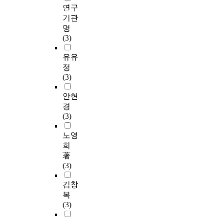
연구
기관
명
(3)
유유
정
(3)
안현
경
(3)
노영
희
著
(3)
김창
복
(3)