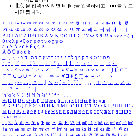
北京 을 입력하시려면
beijing
을 입력하시고 space를 누르
시면 됩니다.
ㅥ
ㅦ
ㅧ
ㅨ
ㅩ
ㅪ
ㅫ
ㅬ
ㅭ
ㅮ
ㅯ
ㅰ
ㅱ
ㅲ
ㅳ
ㅴ
ㅵ
ㅶ
ㅷ
ㅸ
ㅹ
ㅺ
ㅻ
ㅼ
ㅽ
ㅾ
ㅿ
ㆀ
ㆁ
ㆂ
ㆃ
ㆄ
ㆅ
ㆆ
ㆇ
ㆈ
ㆉ
ㆊ
ㆋ
ㆌ
ㆍ
ㆎ
Α
Β
Γ
Δ
Ε
Ζ
Η
Θ
Ι
Κ
Λ
Μ
Ν
Ξ
Ο
Π
Ρ
Σ
Τ
Υ
Φ
Χ
Ψ
Ω
α
β
γ
δ
ε
ζ
η
θ
ι
κ
λ
μ
ν
ξ
ο
π
ρ
σ
τ
υ
φ
χ
ψ
ω
á
à
Á
À
é
è
É
È
ç
Ç
ê
Ä
Ö
Ü
ä
ö
ü
ß
ְ
ֳ
ֲ
ֱ
ָ
ַ
ֵ
ֶ
ִ
ֹ
ּ
ֻ
ׂ
ׁ
ּ
ב
ה
נ
מ
צ
ת
ץ
ש
ד
ג
כ
ע
י
ח
ל
ך
ף
ק
ר
א
ט
ו
ן
ם
פ
‘
’
“
”
〔
〕
〈
〉
「
」
『
』
【
】
＂
（
）
［
］
｛
｝
±
×
÷
≠
≤
≥
∞
∴
♂
♀
∠
⊥
⌒
∂
∇
≡
≒
≪
≫
√
∽
∝
∵
∫
∬
∈
∋
⊆
⊇
⊂
⊃
∪
∩
∧
∨
￢
⇒
⇔
∀
∃
∮
∑
∏
＋
－
＜
＝
＞
、
。
·
‥
…
¨
〃
―
∥
＼
∼
´
～
ˇ
˘
˝
˚
˙
¸
˛
¡
¿
ː
！
＇
，
．
／
：
；
？
＾
＿
｀
｜
½
⅓
⅔
¼
¾
⅛
⅜
⅝
⅞
¹
²
³
⁴
ⁿ
₁
₂
₃
₄
Æ
Ð
Ħ
Ĳ
Ł
Ø
Œ
Þ
Ŧ
Ŋ
æ
đ
ð
ħ
ı
ĳ
ĸ
ŀ
ł
ø
œ
ß
þ
ŧ
ŋ
ŉ
А
Б
В
Г
Д
Е
Ё
Ж
З
И
Й
К
Л
М
Н
О
П
Р
С
Т
У
Ф
Х
Ц
Ч
Ш
Щ
Ъ
Ы
Ь
Э
Ю
Я
а
б
в
г
д
е
ё
ж
з
и
й
к
л
м
н
о
п
р
с
т
у
ф
х
ц
ч
ш
щ
ъ
ы
ь
э
ю
я
′
″
℃
Å
￠
￡
￥
¤
℉
‰
＄
％
Ｆ
￦
㎕
㎖
㎗
ℓ
㎘
㏄
㎣
㎤
㎥
㎦
㎙
㎚
㎛
㎜
㎝
㎞
㎟
㎠
㎡
㎢
㏊
㎍
㎎
㎏
㏏
㎈
㎉
㏈
㎧
㎨
㎰
㎱
㎲
㎳
㎴
㎵
㎶
㎷
㎸
㎹
㎀
㎁
㎂
㎃
㎄
㎺
㎻
㎽
㎾
㎿
㎐
㎑