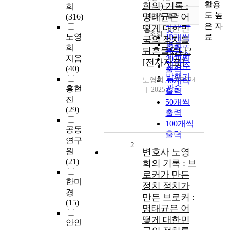
정확도
활용
희의) 기록 :
희
순
도 높
명태균은 어
10개씩 출력
(316)
내림차순
인기도
은 자
떻게 대한민
순
조회
료
노영
10개씩
국의 정치를
연도순
희
출력
뒤흔들었나?
제목순
지음
20개씩
[전자자료]
저자순
(40)
출력
발행기
노영희
30개씩
YES24
관순
홍현
2025
출력
진
50개씩
(29)
출력
100개씩
공동
출력
연구
2
원
변호사 노영
(21)
희의 기록 : 브
로커가 만든
한미
정치 정치가
경
만든 브로커 :
(15)
명태균은 어
떻게 대한민
안인