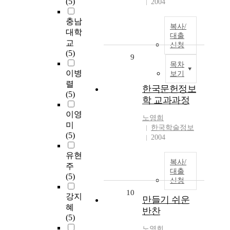
(5)
2004
충남
복사/
대학
대출
교
신청
(5)
9
목차
이병
보기
렬
한국문헌정보
(5)
학 교과과정
이영
노영희
미
한국학술정보
(5)
2004
유현
복사/
주
대출
(5)
신청
10
강지
만들기 쉬운
혜
반찬
(5)
노영희