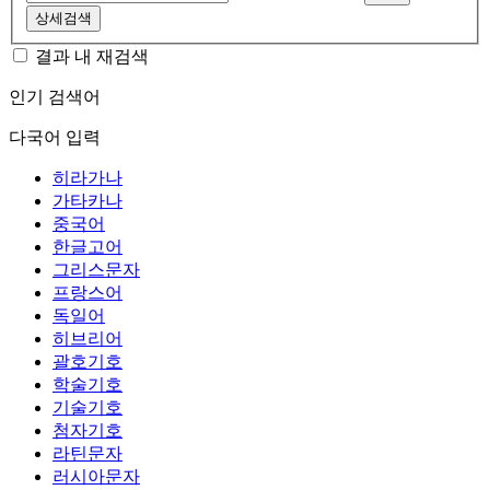
상세검색
결과 내 재검색
인기 검색어
다국어 입력
히라가나
가타카나
중국어
한글고어
그리스문자
프랑스어
독일어
히브리어
괄호기호
학술기호
기술기호
첨자기호
라틴문자
러시아문자