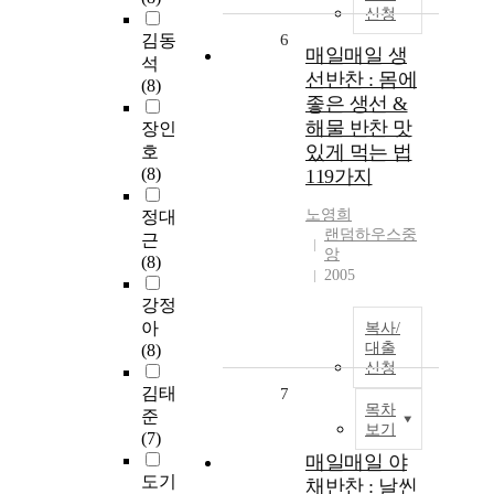
신청
김동
6
매일매일 생
석
선반찬 : 몸에
(8)
좋은 생선 &
해물 반찬 맛
장인
있게 먹는 법
호
(8)
119가지
노영희
정대
랜덤하우스중
근
앙
(8)
2005
강정
아
복사/
대출
(8)
신청
김태
7
목차
준
보기
(7)
매일매일 야
도기
채반찬 : 날씬