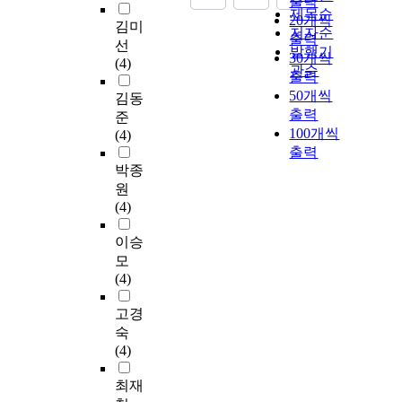
출력
제목순
20개씩
김미
저자순
출력
선
발행기
30개씩
(4)
관순
출력
50개씩
김동
출력
준
100개씩
(4)
출력
박종
원
(4)
이승
모
(4)
고경
숙
(4)
최재