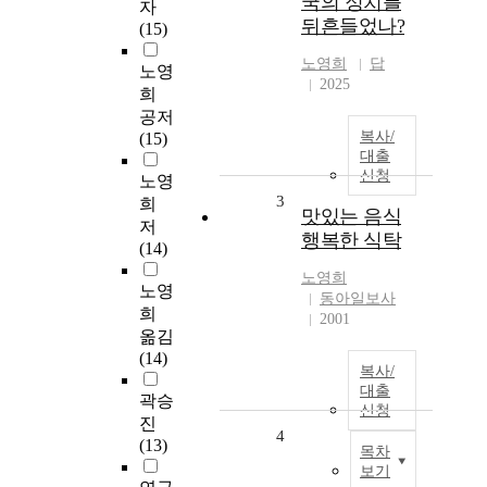
국의 정치를
자
뒤흔들었나?
(15)
노영희
답
노영
2025
희
공저
복사/
(15)
대출
신청
노영
3
희
맛있는 음식
저
행복한 식탁
(14)
노영희
노영
동아일보사
희
2001
옮김
(14)
복사/
대출
곽승
신청
진
4
(13)
목차
보기