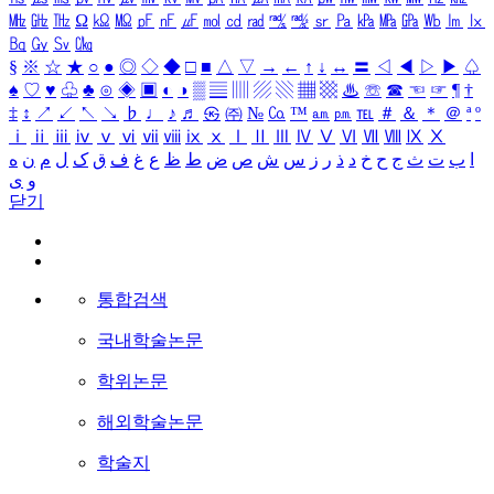
㎒
㎓
㎔
Ω
㏀
㏁
㎊
㎋
㎌
㏖
㏅
㎭
㎮
㎯
㏛
㎩
㎪
㎫
㎬
㏝
㏐
㏓
㏃
㏉
㏜
㏆
§
※
☆
★
○
●
◎
◇
◆
□
■
△
▽
→
←
↑
↓
↔
〓
◁
◀
▷
▶
♤
♠
♡
♥
♧
♣
⊙
◈
▣
◐
◑
▒
▤
▥
▨
▧
▦
▩
♨
☏
☎
☜
☞
¶
†
‡
↕
↗
↙
↖
↘
♭
♩
♪
♬
㉿
㈜
№
㏇
™
㏂
㏘
℡
＃
＆
＊
＠
ª
º
ⅰ
ⅱ
ⅲ
ⅳ
ⅴ
ⅵ
ⅶ
ⅷ
ⅸ
ⅹ
Ⅰ
Ⅱ
Ⅲ
Ⅳ
Ⅴ
Ⅵ
Ⅶ
Ⅷ
Ⅸ
Ⅹ
ا
ب
ت
ث
ج
ح
خ
د
ذ
ر
ز
س
ش
ص
ض
ط
ظ
ع
غ
ف
ق
ک
ل
م
ن
ه
و
ی
닫기
통합검색
국내학술논문
학위논문
해외학술논문
학술지