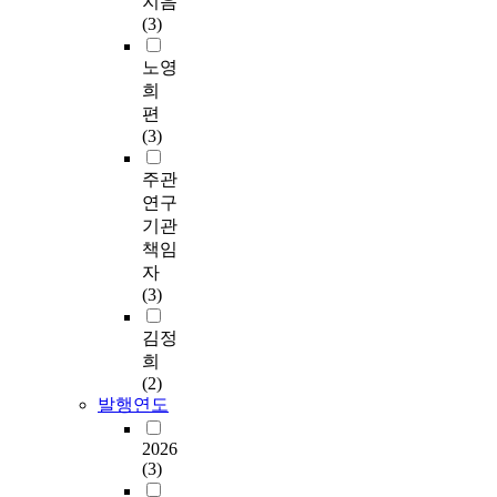
지음
(3)
노영
희
편
(3)
주관
연구
기관
책임
자
(3)
김정
희
(2)
발행연도
2026
(3)