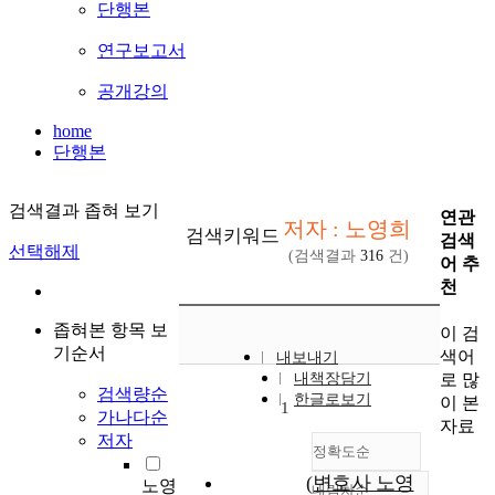
단행본
연구보고서
공개강의
home
단행본
검색결과 좁혀 보기
연관
저자 : 노영희
검색키워드
검색
선택해제
(검색결과
316
건)
어 추
천
좁혀본 항목 보
이 검
기순서
색어
내보내기
로 많
내책장담기
검색량순
한글로보기
이 본
1
가나다순
자료
저자
정확도순
(변호사 노영
노영
내림차순