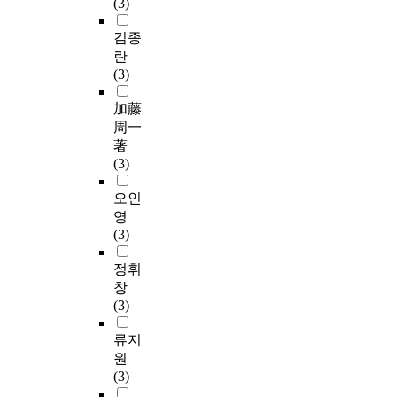
(3)
김종
란
(3)
加藤
周一
著
(3)
오인
영
(3)
정휘
창
(3)
류지
원
(3)