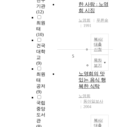
연구
한 사람 : 노영
기관
희 시집
(12)
노영희
푸른숲
최원
1991
태
(10)
복사/
대출
건국
신청
대학
5
교
목차
(9)
보기
노영희의 맛
최원
있는 음식 행
태
복한 식탁
공저
(9)
노영희
동아일보사
국립
2004
중앙
도서
관
복사/
대출
(8)