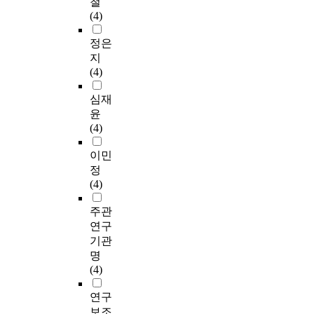
철
(4)
정은
지
(4)
심재
윤
(4)
이민
정
(4)
주관
연구
기관
명
(4)
연구
보조