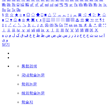
㎒
㎓
㎔
Ω
㏀
㏁
㎊
㎋
㎌
㏖
㏅
㎭
㎮
㎯
㏛
㎩
㎪
㎫
㎬
㏝
㏐
㏓
㏃
㏉
㏜
㏆
§
※
☆
★
○
●
◎
◇
◆
□
■
△
▽
→
←
↑
↓
↔
〓
◁
◀
▷
▶
♤
♠
♡
♥
♧
♣
⊙
◈
▣
◐
◑
▒
▤
▥
▨
▧
▦
▩
♨
☏
☎
☜
☞
¶
†
‡
↕
↗
↙
↖
↘
♭
♩
♪
♬
㉿
㈜
№
㏇
™
㏂
㏘
℡
＃
＆
＊
＠
ª
º
ⅰ
ⅱ
ⅲ
ⅳ
ⅴ
ⅵ
ⅶ
ⅷ
ⅸ
ⅹ
Ⅰ
Ⅱ
Ⅲ
Ⅳ
Ⅴ
Ⅵ
Ⅶ
Ⅷ
Ⅸ
Ⅹ
ا
ب
ت
ث
ج
ح
خ
د
ذ
ر
ز
س
ش
ص
ض
ط
ظ
ع
غ
ف
ق
ک
ل
م
ن
ه
و
ی
닫기
통합검색
국내학술논문
학위논문
해외학술논문
학술지