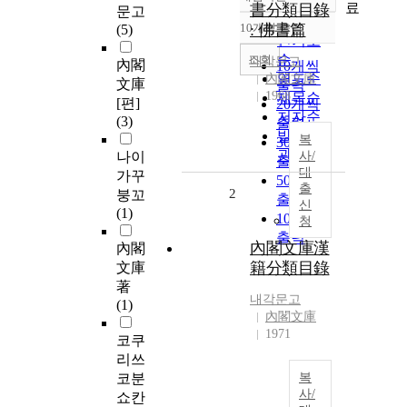
정확도
료
書分類目錄
문고
순
10개씩 출력
: 佛書篇
(5)
내림차순
인기도
순
조회
내각문고
內閣
10개씩
연도순
內閣文庫
文庫
출력
1968
제목순
[편]
20개씩
저자순
(3)
출력
발행기
복
30개씩
관순
나이
사/
출력
대
가꾸
50개씩
출
2
붕꼬
출력
신
(1)
100개씩
청
출력
內閣文庫漢
內閣
籍分類目錄
文庫
著
내각문고
(1)
內閣文庫
1971
코쿠
리쓰
코분
복
사/
쇼칸