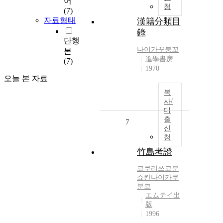
어
청
(7)
자료형태
漢籍分類目
錄
단행
나이가꾸붕꼬
본
進學書房
(7)
1970
오늘 본 자료
복
사/
대
출
7
신
청
竹島考證
코쿠리쓰코분
쇼칸나이카쿠
분코
エムテイ出
版
1996