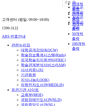
순
조회
10개씩
연도순
출력
제목순
20개씩
저자순
출력
고객센터 (평일: 09:00~18:00)
발행기
30개씩
관순
1599-3122
출력
50개씩
ARS 번호안내
출력
100개씩
관련누리집
출력
대학공개강의(KOCW)
학술정보통계시스템(Rinfo)
외국학술지지원센터(FRIC)
학술관계분석서비스(SAM)
사서커뮤니티
기관회원
지식나눔(LOOK)
의학전자도서관(MEDLIS)
유관기관 사이트
교육부(MOE)
국립장애인도서관(NLD)
국립중앙도서관(NL)