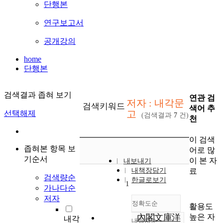
단행본
연구보고서
공개강의
home
단행본
검색결과 좁혀 보기
연관 검
저자 : 내각문
검색키워드
색어 추
고
선택해제
(검색결과
7
건)
천
이 검색
좁혀본 항목 보
어로 많
기순서
이 본 자
내보내기
료
내책장담기
검색량순
한글로보기
1
가나다순
저자
정확도순
활용도
높은 자
內閣文庫洋
내각
내림차순