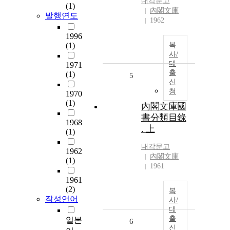
내각문고
(1)
內閣文庫
발행연도
1962
1996
(1)
복
사/
대
1971
출
(1)
5
신
청
1970
(1)
內閣文庫國
書分類目錄
1968
. 上
(1)
내각문고
1962
內閣文庫
(1)
1961
1961
(2)
복
작성언어
사/
대
출
일본
6
신