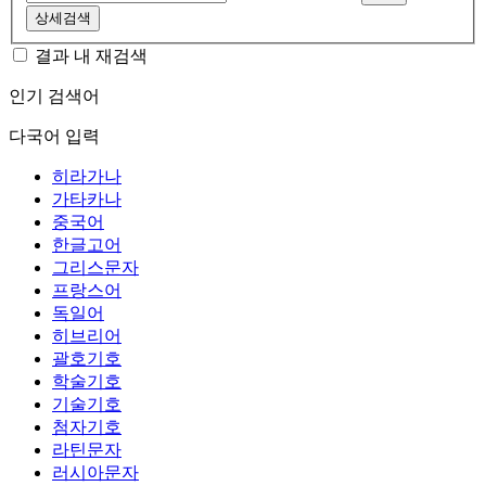
상세검색
결과 내 재검색
인기 검색어
다국어 입력
히라가나
가타카나
중국어
한글고어
그리스문자
프랑스어
독일어
히브리어
괄호기호
학술기호
기술기호
첨자기호
라틴문자
러시아문자