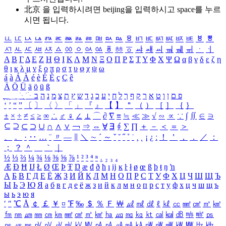
北京 을 입력하시려면
beijing
을 입력하시고 space를 누르
시면 됩니다.
ㅥ
ㅦ
ㅧ
ㅨ
ㅩ
ㅪ
ㅫ
ㅬ
ㅭ
ㅮ
ㅯ
ㅰ
ㅱ
ㅲ
ㅳ
ㅴ
ㅵ
ㅶ
ㅷ
ㅸ
ㅹ
ㅺ
ㅻ
ㅼ
ㅽ
ㅾ
ㅿ
ㆀ
ㆁ
ㆂ
ㆃ
ㆄ
ㆅ
ㆆ
ㆇ
ㆈ
ㆉ
ㆊ
ㆋ
ㆌ
ㆍ
ㆎ
Α
Β
Γ
Δ
Ε
Ζ
Η
Θ
Ι
Κ
Λ
Μ
Ν
Ξ
Ο
Π
Ρ
Σ
Τ
Υ
Φ
Χ
Ψ
Ω
α
β
γ
δ
ε
ζ
η
θ
ι
κ
λ
μ
ν
ξ
ο
π
ρ
σ
τ
υ
φ
χ
ψ
ω
á
à
Á
À
é
è
É
È
ç
Ç
ê
Ä
Ö
Ü
ä
ö
ü
ß
ְ
ֳ
ֲ
ֱ
ָ
ַ
ֵ
ֶ
ִ
ֹ
ּ
ֻ
ׂ
ׁ
ּ
ב
ה
נ
מ
צ
ת
ץ
ש
ד
ג
כ
ע
י
ח
ל
ך
ף
ק
ר
א
ט
ו
ן
ם
פ
‘
’
“
”
〔
〕
〈
〉
「
」
『
』
【
】
＂
（
）
［
］
｛
｝
±
×
÷
≠
≤
≥
∞
∴
♂
♀
∠
⊥
⌒
∂
∇
≡
≒
≪
≫
√
∽
∝
∵
∫
∬
∈
∋
⊆
⊇
⊂
⊃
∪
∩
∧
∨
￢
⇒
⇔
∀
∃
∮
∑
∏
＋
－
＜
＝
＞
、
。
·
‥
…
¨
〃
―
∥
＼
∼
´
～
ˇ
˘
˝
˚
˙
¸
˛
¡
¿
ː
！
＇
，
．
／
：
；
？
＾
＿
｀
｜
½
⅓
⅔
¼
¾
⅛
⅜
⅝
⅞
¹
²
³
⁴
ⁿ
₁
₂
₃
₄
Æ
Ð
Ħ
Ĳ
Ł
Ø
Œ
Þ
Ŧ
Ŋ
æ
đ
ð
ħ
ı
ĳ
ĸ
ŀ
ł
ø
œ
ß
þ
ŧ
ŋ
ŉ
А
Б
В
Г
Д
Е
Ё
Ж
З
И
Й
К
Л
М
Н
О
П
Р
С
Т
У
Ф
Х
Ц
Ч
Ш
Щ
Ъ
Ы
Ь
Э
Ю
Я
а
б
в
г
д
е
ё
ж
з
и
й
к
л
м
н
о
п
р
с
т
у
ф
х
ц
ч
ш
щ
ъ
ы
ь
э
ю
я
′
″
℃
Å
￠
￡
￥
¤
℉
‰
＄
％
Ｆ
￦
㎕
㎖
㎗
ℓ
㎘
㏄
㎣
㎤
㎥
㎦
㎙
㎚
㎛
㎜
㎝
㎞
㎟
㎠
㎡
㎢
㏊
㎍
㎎
㎏
㏏
㎈
㎉
㏈
㎧
㎨
㎰
㎱
㎲
㎳
㎴
㎵
㎶
㎷
㎸
㎹
㎀
㎁
㎂
㎃
㎄
㎺
㎻
㎽
㎾
㎿
㎐
㎑