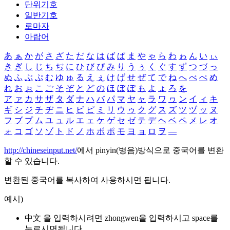
단위기호
일반기호
로마자
아랍어
あ
ぁ
か
が
さ
ざ
た
だ
な
は
ば
ぱ
ま
や
ゃ
ら
わ
ゎ
ん
い
ぃ
き
ぎ
し
じ
ち
ぢ
に
ひ
び
ぴ
み
り
う
ぅ
く
ぐ
す
ず
つ
づ
っ
ぬ
ふ
ぶ
ぷ
む
ゆ
ゅ
る
え
ぇ
け
げ
せ
ぜ
て
で
ね
へ
べ
ぺ
め
れ
お
ぉ
こ
ご
そ
ぞ
と
ど
の
ほ
ぼ
ぽ
も
よ
ょ
ろ
を
ア
ァ
カ
サ
ザ
タ
ダ
ナ
ハ
バ
パ
マ
ヤ
ャ
ラ
ワ
ヮ
ン
イ
ィ
キ
ギ
シ
ジ
チ
ヂ
ニ
ヒ
ビ
ピ
ミ
リ
ウ
ゥ
ク
グ
ス
ズ
ツ
ヅ
ッ
ヌ
フ
ブ
プ
ム
ユ
ュ
ル
エ
ェ
ケ
ゲ
セ
ゼ
テ
デ
ヘ
ベ
ペ
メ
レ
オ
ォ
コ
ゴ
ソ
ゾ
ト
ド
ノ
ホ
ボ
ポ
モ
ヨ
ョ
ロ
ヲ
―
http://chineseinput.net/
에서 pinyin(병음)방식으로 중국어를 변환
할 수 있습니다.
변환된 중국어를 복사하여 사용하시면 됩니다.
예시)
中文 을 입력하시려면
zhongwen
을 입력하시고 space를
누르시면됩니다.