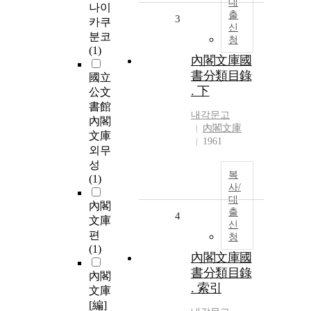
대
나이
출
3
카쿠
신
분코
청
(1)
內閣文庫國
書分類目錄
國立
. 下
公文
書館
내각문고
內閣
內閣文庫
文庫
1961
외무
성
복
(1)
사/
대
內閣
출
4
文庫
신
편
청
(1)
內閣文庫國
書分類目錄
內閣
. 索引
文庫
[編]