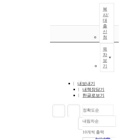
복
사/
대
출
신
청
목
차
보
기
내보내기
내책장담기
한글로보기
정확도순
내림차순
정확도
순
10개씩 출력
내림차순
인기도