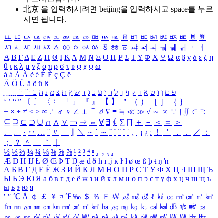
北京 을 입력하시려면
beijing
을 입력하시고 space를 누르
시면 됩니다.
ㅥ
ㅦ
ㅧ
ㅨ
ㅩ
ㅪ
ㅫ
ㅬ
ㅭ
ㅮ
ㅯ
ㅰ
ㅱ
ㅲ
ㅳ
ㅴ
ㅵ
ㅶ
ㅷ
ㅸ
ㅹ
ㅺ
ㅻ
ㅼ
ㅽ
ㅾ
ㅿ
ㆀ
ㆁ
ㆂ
ㆃ
ㆄ
ㆅ
ㆆ
ㆇ
ㆈ
ㆉ
ㆊ
ㆋ
ㆌ
ㆍ
ㆎ
Α
Β
Γ
Δ
Ε
Ζ
Η
Θ
Ι
Κ
Λ
Μ
Ν
Ξ
Ο
Π
Ρ
Σ
Τ
Υ
Φ
Χ
Ψ
Ω
α
β
γ
δ
ε
ζ
η
θ
ι
κ
λ
μ
ν
ξ
ο
π
ρ
σ
τ
υ
φ
χ
ψ
ω
á
à
Á
À
é
è
É
È
ç
Ç
ê
Ä
Ö
Ü
ä
ö
ü
ß
ְ
ֳ
ֲ
ֱ
ָ
ַ
ֵ
ֶ
ִ
ֹ
ּ
ֻ
ׂ
ׁ
ּ
ב
ה
נ
מ
צ
ת
ץ
ש
ד
ג
כ
ע
י
ח
ל
ך
ף
ק
ר
א
ט
ו
ן
ם
פ
‘
’
“
”
〔
〕
〈
〉
「
」
『
』
【
】
＂
（
）
［
］
｛
｝
±
×
÷
≠
≤
≥
∞
∴
♂
♀
∠
⊥
⌒
∂
∇
≡
≒
≪
≫
√
∽
∝
∵
∫
∬
∈
∋
⊆
⊇
⊂
⊃
∪
∩
∧
∨
￢
⇒
⇔
∀
∃
∮
∑
∏
＋
－
＜
＝
＞
、
。
·
‥
…
¨
〃
―
∥
＼
∼
´
～
ˇ
˘
˝
˚
˙
¸
˛
¡
¿
ː
！
＇
，
．
／
：
；
？
＾
＿
｀
｜
½
⅓
⅔
¼
¾
⅛
⅜
⅝
⅞
¹
²
³
⁴
ⁿ
₁
₂
₃
₄
Æ
Ð
Ħ
Ĳ
Ł
Ø
Œ
Þ
Ŧ
Ŋ
æ
đ
ð
ħ
ı
ĳ
ĸ
ŀ
ł
ø
œ
ß
þ
ŧ
ŋ
ŉ
А
Б
В
Г
Д
Е
Ё
Ж
З
И
Й
К
Л
М
Н
О
П
Р
С
Т
У
Ф
Х
Ц
Ч
Ш
Щ
Ъ
Ы
Ь
Э
Ю
Я
а
б
в
г
д
е
ё
ж
з
и
й
к
л
м
н
о
п
р
с
т
у
ф
х
ц
ч
ш
щ
ъ
ы
ь
э
ю
я
′
″
℃
Å
￠
￡
￥
¤
℉
‰
＄
％
Ｆ
￦
㎕
㎖
㎗
ℓ
㎘
㏄
㎣
㎤
㎥
㎦
㎙
㎚
㎛
㎜
㎝
㎞
㎟
㎠
㎡
㎢
㏊
㎍
㎎
㎏
㏏
㎈
㎉
㏈
㎧
㎨
㎰
㎱
㎲
㎳
㎴
㎵
㎶
㎷
㎸
㎹
㎀
㎁
㎂
㎃
㎄
㎺
㎻
㎽
㎾
㎿
㎐
㎑