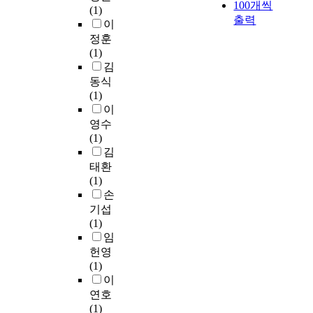
100개씩
(1)
출력
이
정훈
(1)
김
동식
(1)
이
영수
(1)
김
태환
(1)
손
기섭
(1)
임
헌영
(1)
이
연호
(1)