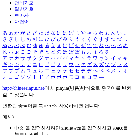
단위기호
일반기호
로마자
아랍어
あ
ぁ
か
が
さ
ざ
た
だ
な
は
ば
ぱ
ま
や
ゃ
ら
わ
ゎ
ん
い
ぃ
き
ぎ
し
じ
ち
ぢ
に
ひ
び
ぴ
み
り
う
ぅ
く
ぐ
す
ず
つ
づ
っ
ぬ
ふ
ぶ
ぷ
む
ゆ
ゅ
る
え
ぇ
け
げ
せ
ぜ
て
で
ね
へ
べ
ぺ
め
れ
お
ぉ
こ
ご
そ
ぞ
と
ど
の
ほ
ぼ
ぽ
も
よ
ょ
ろ
を
ア
ァ
カ
サ
ザ
タ
ダ
ナ
ハ
バ
パ
マ
ヤ
ャ
ラ
ワ
ヮ
ン
イ
ィ
キ
ギ
シ
ジ
チ
ヂ
ニ
ヒ
ビ
ピ
ミ
リ
ウ
ゥ
ク
グ
ス
ズ
ツ
ヅ
ッ
ヌ
フ
ブ
プ
ム
ユ
ュ
ル
エ
ェ
ケ
ゲ
セ
ゼ
テ
デ
ヘ
ベ
ペ
メ
レ
オ
ォ
コ
ゴ
ソ
ゾ
ト
ド
ノ
ホ
ボ
ポ
モ
ヨ
ョ
ロ
ヲ
―
http://chineseinput.net/
에서 pinyin(병음)방식으로 중국어를 변환
할 수 있습니다.
변환된 중국어를 복사하여 사용하시면 됩니다.
예시)
中文 을 입력하시려면
zhongwen
을 입력하시고 space를
누르시면됩니다.