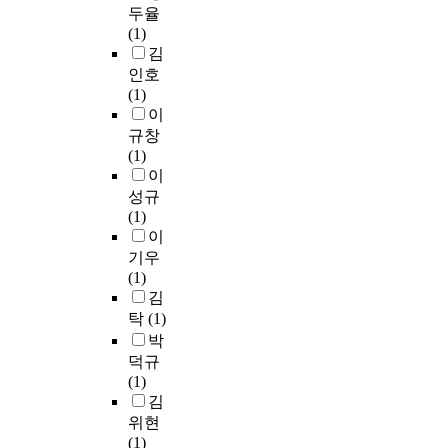
두율
(1)
김
인호
(1)
이
규창
(1)
이
성규
(1)
이
기우
(1)
김
탁
(1)
박
덕규
(1)
김
위현
(1)