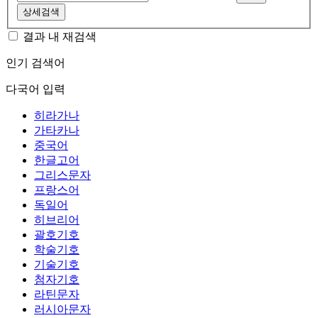
상세검색
결과 내 재검색
인기 검색어
다국어 입력
히라가나
가타카나
중국어
한글고어
그리스문자
프랑스어
독일어
히브리어
괄호기호
학술기호
기술기호
첨자기호
라틴문자
러시아문자