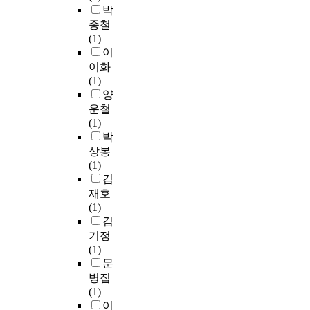
박
종철
(1)
이
이화
(1)
양
운철
(1)
박
상봉
(1)
김
재호
(1)
김
기정
(1)
문
병집
(1)
이