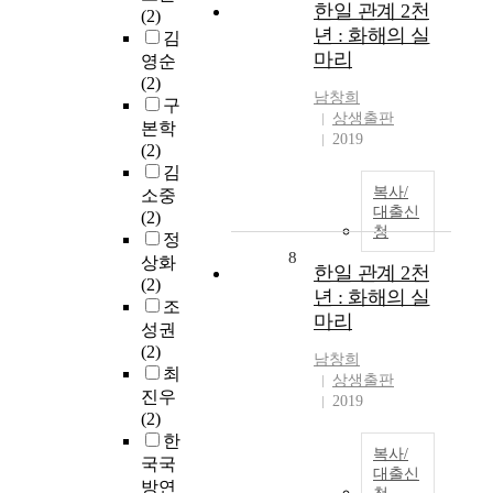
한일 관계 2천
(2)
년 : 화해의 실
김
마리
영순
(2)
남창희
구
상생출판
본학
2019
(2)
김
복사/
소중
대출신
(2)
청
정
8
상화
한일 관계 2천
(2)
년 : 화해의 실
조
마리
성권
(2)
남창희
최
상생출판
진우
2019
(2)
한
복사/
국국
대출신
방연