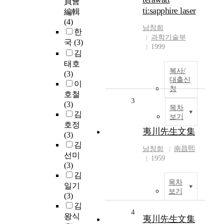
員會
ti:sapphire laser
編輯
(4)
남창희
한
과학기술부
국
(3)
1999
김
태호
복사/
(3)
대출신
이
청
호철
3
(3)
목차
김
보기
호정
夷川先生文集
(3)
김
남창희
南昌熙
선미
1959
(3)
김
목차
일기
보기
(3)
김
4
왕식
夷川先生文集