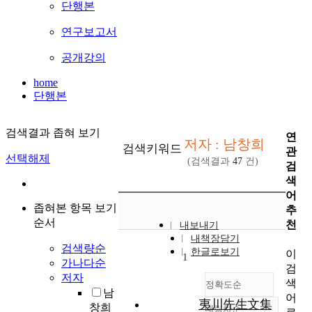
단행본
연구보고서
공개강의
home
단행본
검색결과 좁혀 보기
연
저자 : 남창희
검색키워드
관
선택해제
(검색결과
47
건)
검
색
어
좁혀본 항목 보기
추
순서
천
내보내기
내책장담기
검색량순
한글로보기
이
1
가나다순
검
저자
색
정확도순
남
어
夷川先生文集
창희
내림차순