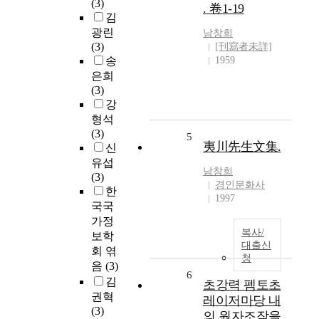
(3)
. 卷1-19
김
광린
남창희
(3)
[刊寫者未詳]
송
1959
은희
(3)
강
형석
(3)
5
夷川先生文集.
신
유섭
남창희
(3)
경인문화사
한
1997
국국
가정
복사/
보학
대출신
회 엮
청
음
(3)
6
김
초강력 펨토초
권혁
레이저마당 내
(3)
의 원자조작을