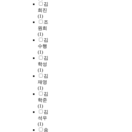
김
희진
(1)
조
원희
(1)
김
수행
(1)
김
학성
(1)
김
재영
(1)
김
학준
(1)
김
석우
(1)
송