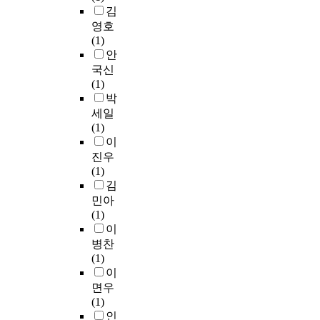
김
영호
(1)
안
국신
(1)
박
세일
(1)
이
진우
(1)
김
민아
(1)
이
병찬
(1)
이
면우
(1)
인