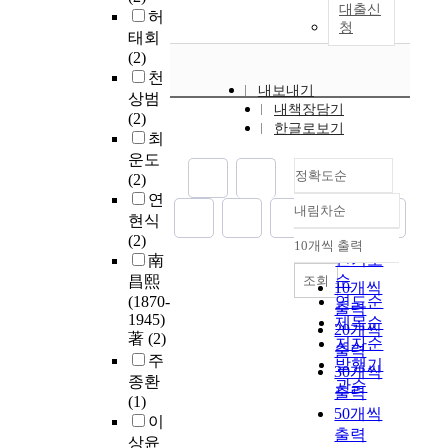
대출신
허
청
태회
(2)
천
내보내기
상범
내책장담기
(2)
한글로보기
최
운도
정확도순
(2)
연
내림차순
정확도
현식
순
(2)
10개씩 출력
내림차순
인기도
南
순
조회
昌熙
10개씩
(1870-
연도순
출력
1945)
제목순
20개씩
著
(2)
저자순
출력
주
발행기
30개씩
종환
관순
출력
(1)
50개씩
이
출력
상윤