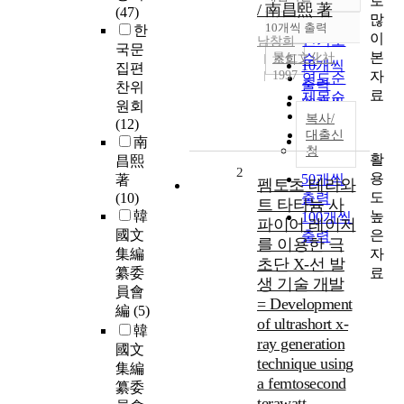
로
정확도
/ 南昌熙 著
(47)
많
순
10개씩 출력
한
내림차순
이
인기도
남창희
국문
본
景仁文化社
순
조회
10개씩
집편
자
1997
연도순
출력
찬위
료
제목순
20개씩
원회
저자순
복사/
출력
(12)
발행기
대출신
30개씩
南
청
관순
활
출력
昌熙
2
용
50개씩
著
펨토초 테라와
도
(10)
출력
트 타타늄 사
높
韓
100개씩
파이어 레이저
은
國文
출력
를 이용한 극
자
集編
초단 X-선 발
료
纂委
생 기술 개발
員會
= Development
編
(5)
of ultrashort x-
韓
ray generation
國文
technique using
集編
a femtosecond
纂委
terawatt