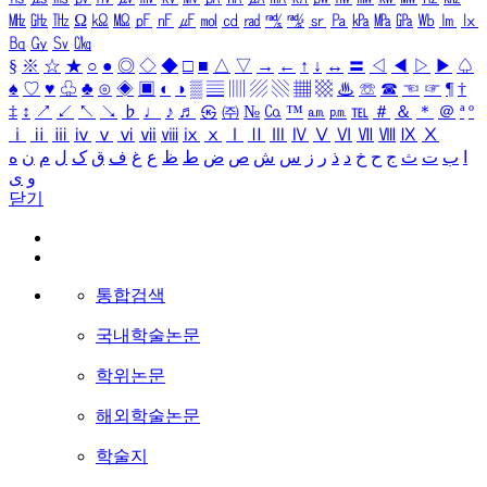
㎒
㎓
㎔
Ω
㏀
㏁
㎊
㎋
㎌
㏖
㏅
㎭
㎮
㎯
㏛
㎩
㎪
㎫
㎬
㏝
㏐
㏓
㏃
㏉
㏜
㏆
§
※
☆
★
○
●
◎
◇
◆
□
■
△
▽
→
←
↑
↓
↔
〓
◁
◀
▷
▶
♤
♠
♡
♥
♧
♣
⊙
◈
▣
◐
◑
▒
▤
▥
▨
▧
▦
▩
♨
☏
☎
☜
☞
¶
†
‡
↕
↗
↙
↖
↘
♭
♩
♪
♬
㉿
㈜
№
㏇
™
㏂
㏘
℡
＃
＆
＊
＠
ª
º
ⅰ
ⅱ
ⅲ
ⅳ
ⅴ
ⅵ
ⅶ
ⅷ
ⅸ
ⅹ
Ⅰ
Ⅱ
Ⅲ
Ⅳ
Ⅴ
Ⅵ
Ⅶ
Ⅷ
Ⅸ
Ⅹ
ا
ب
ت
ث
ج
ح
خ
د
ذ
ر
ز
س
ش
ص
ض
ط
ظ
ع
غ
ف
ق
ک
ل
م
ن
ه
و
ی
닫기
통합검색
국내학술논문
학위논문
해외학술논문
학술지