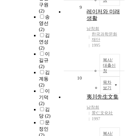
청
구원
9
(2)
레이저와 미래
송
생활
영선
남창희
(2)
한국과학문화
김
재단
연성
1995
(2)
이
길규
복사/
대출신
(2)
청
김
10
계동
목차
(2)
보기
이
夷川先生文集
기덕
(2)
남창희
김
景仁文化社
당
(2)
1997
문
정인
복사/
(2)