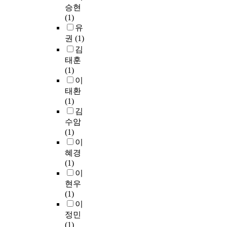
승현
(1)
유
권
(1)
김
태훈
(1)
이
태환
(1)
김
수암
(1)
이
혜경
(1)
이
현우
(1)
이
정민
(1)