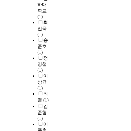
하대
학교
(1)
최
진욱
(1)
송
준호
(1)
정
영철
(1)
이
상균
(1)
최
열
(1)
김
준형
(1)
이
종훈