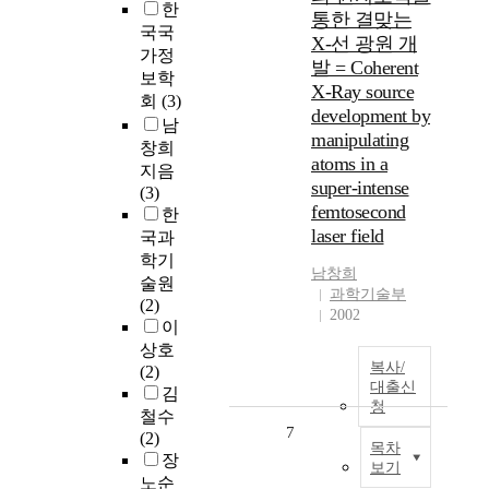
한
통한 결맞는
국국
X-선 광원 개
가정
발 = Coherent
보학
X-Ray source
회
(3)
development by
남
manipulating
창희
atoms in a
지음
super-intense
(3)
femtosecond
한
laser field
국과
학기
남창희
술원
과학기술부
(2)
2002
이
상호
복사/
(2)
대출신
김
청
철수
7
(2)
목차
장
보기
노순