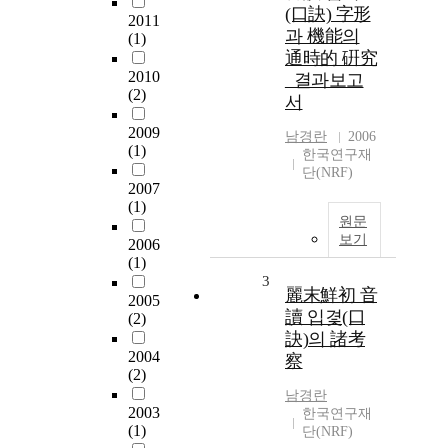
(口訣) 字形
2011
과 機能의
(1)
通時的 硏究
2010
_결과보고
(2)
서
2009
남경란
2006
(1)
한국연구재
단(NRF)
2007
(1)
원문
보기
2006
(1)
3
麗末鮮初 音
2005
讀 입겿(口
(2)
訣)의 諸考
2004
察
(2)
남경란
2003
한국연구재
(1)
단(NRF)