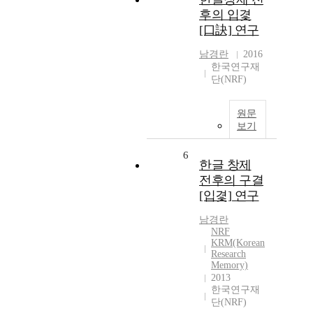
후의 입겿
[口訣] 연구
남경란
2016
한국연구재
단(NRF)
원문
보기
6
한글 창제
전후의 구결
[입겿] 연구
남경란
NRF
KRM(Korean
Research
Memory)
2013
한국연구재
단(NRF)