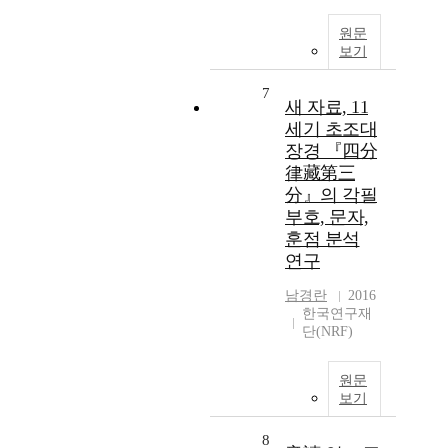
원문
보기
7
새 자료, 11
세기 초조대
장경 『四分
律藏第三
分』의 각필
부호, 문자,
훈점 분석
연구
남경란
2016
한국연구재
단(NRF)
원문
보기
8