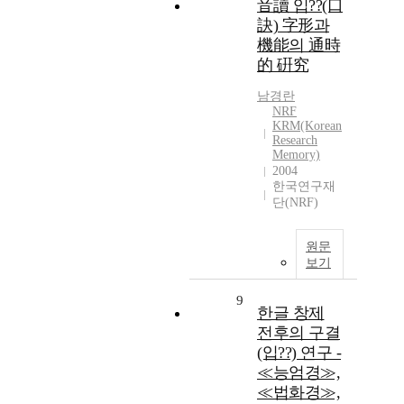
音讀 입??(口
訣) 字形과
機能의 通時
的 硏究
남경란
NRF
KRM(Korean
Research
Memory)
2004
한국연구재
단(NRF)
원문
보기
9
한글 창제
전후의 구결
(입??) 연구 -
≪능엄경≫,
≪법화경≫,