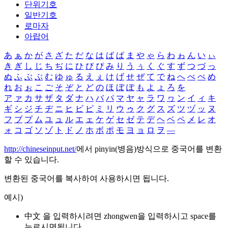
단위기호
일반기호
로마자
아랍어
あ
ぁ
か
が
さ
ざ
た
だ
な
は
ば
ぱ
ま
や
ゃ
ら
わ
ゎ
ん
い
ぃ
き
ぎ
し
じ
ち
ぢ
に
ひ
び
ぴ
み
り
う
ぅ
く
ぐ
す
ず
つ
づ
っ
ぬ
ふ
ぶ
ぷ
む
ゆ
ゅ
る
え
ぇ
け
げ
せ
ぜ
て
で
ね
へ
べ
ぺ
め
れ
お
ぉ
こ
ご
そ
ぞ
と
ど
の
ほ
ぼ
ぽ
も
よ
ょ
ろ
を
ア
ァ
カ
サ
ザ
タ
ダ
ナ
ハ
バ
パ
マ
ヤ
ャ
ラ
ワ
ヮ
ン
イ
ィ
キ
ギ
シ
ジ
チ
ヂ
ニ
ヒ
ビ
ピ
ミ
リ
ウ
ゥ
ク
グ
ス
ズ
ツ
ヅ
ッ
ヌ
フ
ブ
プ
ム
ユ
ュ
ル
エ
ェ
ケ
ゲ
セ
ゼ
テ
デ
ヘ
ベ
ペ
メ
レ
オ
ォ
コ
ゴ
ソ
ゾ
ト
ド
ノ
ホ
ボ
ポ
モ
ヨ
ョ
ロ
ヲ
―
http://chineseinput.net/
에서 pinyin(병음)방식으로 중국어를 변환
할 수 있습니다.
변환된 중국어를 복사하여 사용하시면 됩니다.
예시)
中文 을 입력하시려면
zhongwen
을 입력하시고 space를
누르시면됩니다.