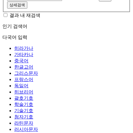
상세검색
결과 내 재검색
인기 검색어
다국어 입력
히라가나
가타카나
중국어
한글고어
그리스문자
프랑스어
독일어
히브리어
괄호기호
학술기호
기술기호
첨자기호
라틴문자
러시아문자