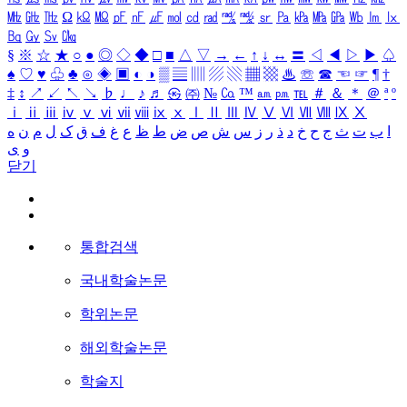
㎒
㎓
㎔
Ω
㏀
㏁
㎊
㎋
㎌
㏖
㏅
㎭
㎮
㎯
㏛
㎩
㎪
㎫
㎬
㏝
㏐
㏓
㏃
㏉
㏜
㏆
§
※
☆
★
○
●
◎
◇
◆
□
■
△
▽
→
←
↑
↓
↔
〓
◁
◀
▷
▶
♤
♠
♡
♥
♧
♣
⊙
◈
▣
◐
◑
▒
▤
▥
▨
▧
▦
▩
♨
☏
☎
☜
☞
¶
†
‡
↕
↗
↙
↖
↘
♭
♩
♪
♬
㉿
㈜
№
㏇
™
㏂
㏘
℡
＃
＆
＊
＠
ª
º
ⅰ
ⅱ
ⅲ
ⅳ
ⅴ
ⅵ
ⅶ
ⅷ
ⅸ
ⅹ
Ⅰ
Ⅱ
Ⅲ
Ⅳ
Ⅴ
Ⅵ
Ⅶ
Ⅷ
Ⅸ
Ⅹ
ا
ب
ت
ث
ج
ح
خ
د
ذ
ر
ز
س
ش
ص
ض
ط
ظ
ع
غ
ف
ق
ک
ل
م
ن
ه
و
ی
닫기
통합검색
국내학술논문
학위논문
해외학술논문
학술지