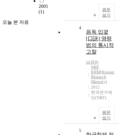
2001
원문
(1)
보기
오늘 본 자료
4
음독 입겿
[口訣] 명령
법의 통시적
고찰
남경란
NRF
KRM(Korean
Research
Memory)
2012
한국연구재
단(NRF)
원문
보기
5
한글창제 전