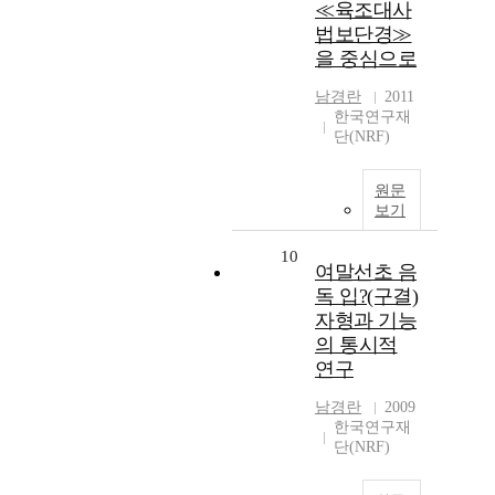
≪육조대사
법보단경≫
을 중심으로
남경란
2011
한국연구재
단(NRF)
원문
보기
10
여말선초 음
독 입?(구결)
자형과 기능
의 통시적
연구
남경란
2009
한국연구재
단(NRF)