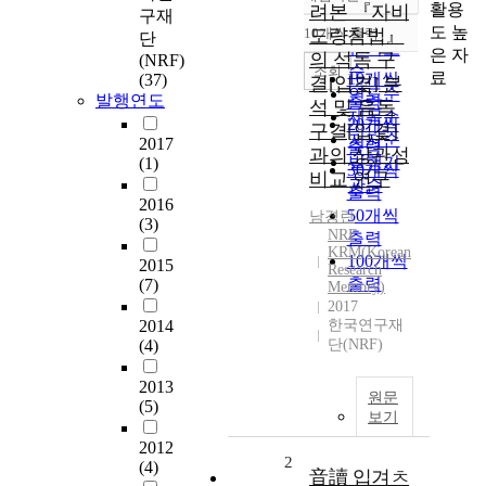
정확도
활용
려본 『자비
구재
순
도 높
10개씩 출력
도량참법』
단
내림차순
인기도
은 자
의 석독 구
(NRF)
순
조회
료
10개씩
(37)
결[입겿] 분
연도순
발행연도
출력
석 및 음독
제목순
20개씩
구결[입겿]
저자순
2017
출력
과의 상관성
발행기
(1)
30개씩
비교 연구
관순
출력
2016
50개씩
남경란
(3)
NRF
출력
KRM(Korean
100개씩
2015
Research
출력
(7)
Memory)
2017
2014
한국연구재
(4)
단(NRF)
2013
원문
(5)
보기
2012
2
(4)
音讀 입겨ㅊ