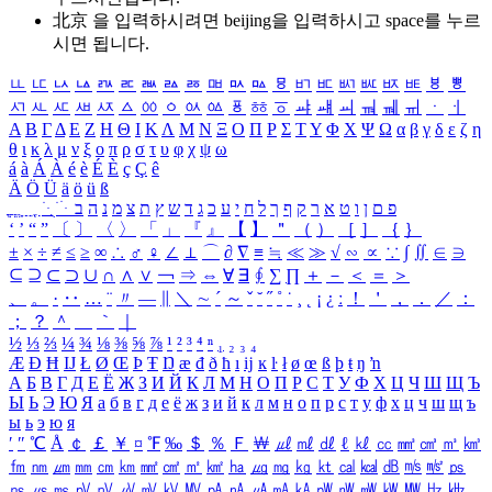
北京 을 입력하시려면
beijing
을 입력하시고 space를 누르
시면 됩니다.
ㅥ
ㅦ
ㅧ
ㅨ
ㅩ
ㅪ
ㅫ
ㅬ
ㅭ
ㅮ
ㅯ
ㅰ
ㅱ
ㅲ
ㅳ
ㅴ
ㅵ
ㅶ
ㅷ
ㅸ
ㅹ
ㅺ
ㅻ
ㅼ
ㅽ
ㅾ
ㅿ
ㆀ
ㆁ
ㆂ
ㆃ
ㆄ
ㆅ
ㆆ
ㆇ
ㆈ
ㆉ
ㆊ
ㆋ
ㆌ
ㆍ
ㆎ
Α
Β
Γ
Δ
Ε
Ζ
Η
Θ
Ι
Κ
Λ
Μ
Ν
Ξ
Ο
Π
Ρ
Σ
Τ
Υ
Φ
Χ
Ψ
Ω
α
β
γ
δ
ε
ζ
η
θ
ι
κ
λ
μ
ν
ξ
ο
π
ρ
σ
τ
υ
φ
χ
ψ
ω
á
à
Á
À
é
è
É
È
ç
Ç
ê
Ä
Ö
Ü
ä
ö
ü
ß
ְ
ֳ
ֲ
ֱ
ָ
ַ
ֵ
ֶ
ִ
ֹ
ּ
ֻ
ׂ
ׁ
ּ
ב
ה
נ
מ
צ
ת
ץ
ש
ד
ג
כ
ע
י
ח
ל
ך
ף
ק
ר
א
ט
ו
ן
ם
פ
‘
’
“
”
〔
〕
〈
〉
「
」
『
』
【
】
＂
（
）
［
］
｛
｝
±
×
÷
≠
≤
≥
∞
∴
♂
♀
∠
⊥
⌒
∂
∇
≡
≒
≪
≫
√
∽
∝
∵
∫
∬
∈
∋
⊆
⊇
⊂
⊃
∪
∩
∧
∨
￢
⇒
⇔
∀
∃
∮
∑
∏
＋
－
＜
＝
＞
、
。
·
‥
…
¨
〃
―
∥
＼
∼
´
～
ˇ
˘
˝
˚
˙
¸
˛
¡
¿
ː
！
＇
，
．
／
：
；
？
＾
＿
｀
｜
½
⅓
⅔
¼
¾
⅛
⅜
⅝
⅞
¹
²
³
⁴
ⁿ
₁
₂
₃
₄
Æ
Ð
Ħ
Ĳ
Ł
Ø
Œ
Þ
Ŧ
Ŋ
æ
đ
ð
ħ
ı
ĳ
ĸ
ŀ
ł
ø
œ
ß
þ
ŧ
ŋ
ŉ
А
Б
В
Г
Д
Е
Ё
Ж
З
И
Й
К
Л
М
Н
О
П
Р
С
Т
У
Ф
Х
Ц
Ч
Ш
Щ
Ъ
Ы
Ь
Э
Ю
Я
а
б
в
г
д
е
ё
ж
з
и
й
к
л
м
н
о
п
р
с
т
у
ф
х
ц
ч
ш
щ
ъ
ы
ь
э
ю
я
′
″
℃
Å
￠
￡
￥
¤
℉
‰
＄
％
Ｆ
￦
㎕
㎖
㎗
ℓ
㎘
㏄
㎣
㎤
㎥
㎦
㎙
㎚
㎛
㎜
㎝
㎞
㎟
㎠
㎡
㎢
㏊
㎍
㎎
㎏
㏏
㎈
㎉
㏈
㎧
㎨
㎰
㎱
㎲
㎳
㎴
㎵
㎶
㎷
㎸
㎹
㎀
㎁
㎂
㎃
㎄
㎺
㎻
㎽
㎾
㎿
㎐
㎑