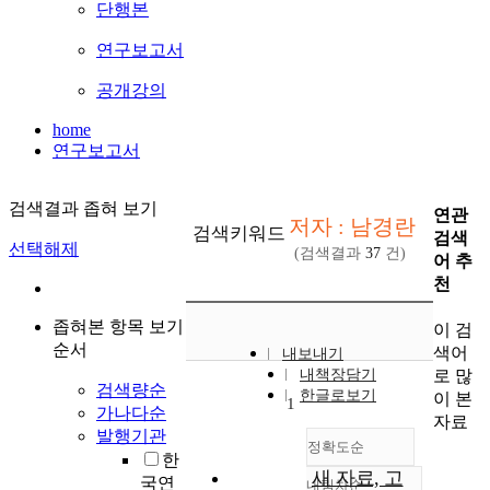
단행본
연구보고서
공개강의
home
연구보고서
검색결과 좁혀 보기
연관
저자 : 남경란
검색키워드
검색
선택해제
(검색결과
37
건)
어 추
천
좁혀본 항목 보기
이 검
순서
색어
내보내기
로 많
내책장담기
검색량순
한글로보기
이 본
1
가나다순
자료
발행기관
정확도순
한
새 자료, 고
국연
내림차순