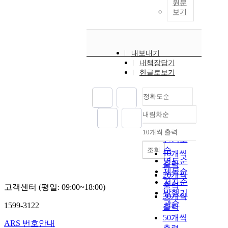
원문
보기
내보내기
내책장담기
한글로보기
정확도순
내림차순
정확도
순
10개씩 출력
내림차순
인기도
순
조회
10개씩
연도순
출력
제목순
20개씩
저자순
출력
고객센터 (평일: 09:00~18:00)
발행기
30개씩
관순
1599-3122
출력
50개씩
ARS 번호안내