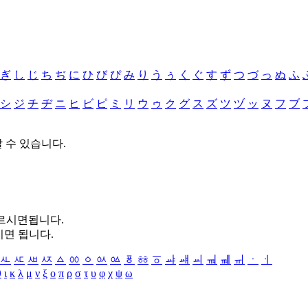
ぎ
し
じ
ち
ぢ
に
ひ
び
ぴ
み
り
う
ぅ
く
ぐ
す
ず
つ
づ
っ
ぬ
ふ
シ
ジ
チ
ヂ
ニ
ヒ
ビ
ピ
ミ
リ
ウ
ゥ
ク
グ
ス
ズ
ツ
ヅ
ッ
ヌ
フ
ブ
할 수 있습니다.
누르시면됩니다.
시면 됩니다.
ㅻ
ㅼ
ㅽ
ㅾ
ㅿ
ㆀ
ㆁ
ㆂ
ㆃ
ㆄ
ㆅ
ㆆ
ㆇ
ㆈ
ㆉ
ㆊ
ㆋ
ㆌ
ㆍ
ㆎ
θ
ι
κ
λ
μ
ν
ξ
ο
π
ρ
σ
τ
υ
φ
χ
ψ
ω