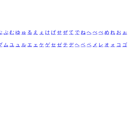
ぶ
ぷ
む
ゆ
ゅ
る
え
ぇ
け
げ
せ
ぜ
て
で
ね
へ
べ
ぺ
め
れ
お
ぉ
プ
ム
ユ
ュ
ル
エ
ェ
ケ
ゲ
セ
ゼ
テ
デ
ヘ
ベ
ペ
メ
レ
オ
ォ
コ
ゴ