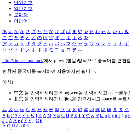
단위기호
일반기호
로마자
아랍어
あ
ぁ
か
が
さ
ざ
た
だ
な
は
ば
ぱ
ま
や
ゃ
ら
わ
ゎ
ん
い
ぃ
き
こ
ご
そ
ぞ
と
ど
の
ほ
ぼ
ぽ
も
よ
ょ
ろ
を
ア
ァ
カ
サ
ザ
タ
ダ
ナ
ハ
バ
パ
マ
ヤ
ャ
ラ
ワ
ヮ
ン
イ
ィ
キ
ギ
ソ
ゾ
ト
ド
ノ
ホ
ボ
ポ
モ
ヨ
ョ
ロ
ヲ
―
http://chineseinput.net/
에서 pinyin(병음)방식으로 중국어를 변환
변환된 중국어를 복사하여 사용하시면 됩니다.
예시)
中文 을 입력하시려면
zhongwen
을 입력하시고 space를
北京 을 입력하시려면
beijing
을 입력하시고 space를 누르
ㅥ
ㅦ
ㅧ
ㅨ
ㅩ
ㅪ
ㅫ
ㅬ
ㅭ
ㅮ
ㅯ
ㅰ
ㅱ
ㅲ
ㅳ
ㅴ
ㅵ
ㅶ
ㅷ
ㅸ
ㅹ
ㅺ
Α
Β
Γ
Δ
Ε
Ζ
Η
Θ
Ι
Κ
Λ
Μ
Ν
Ξ
Ο
Π
Ρ
Σ
Τ
Υ
Φ
Χ
Ψ
Ω
α
β
γ
δ
ε
ζ
η
á
à
Á
À
é
è
É
È
ç
Ç
ê
Ä
Ö
Ü
ä
ö
ü
ß