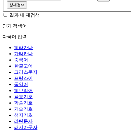
상세검색
결과 내 재검색
인기 검색어
다국어 입력
히라가나
가타카나
중국어
한글고어
그리스문자
프랑스어
독일어
히브리어
괄호기호
학술기호
기술기호
첨자기호
라틴문자
러시아문자