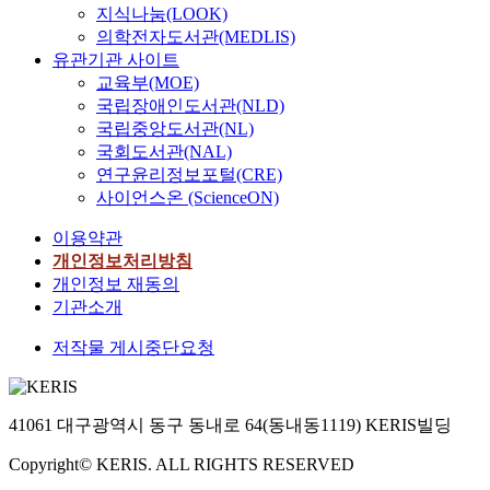
지식나눔(LOOK)
의학전자도서관(MEDLIS)
유관기관 사이트
교육부(MOE)
국립장애인도서관(NLD)
국립중앙도서관(NL)
국회도서관(NAL)
연구윤리정보포털(CRE)
사이언스온 (ScienceON)
이용약관
개인정보처리방침
개인정보 재동의
기관소개
저작물 게시중단요청
41061 대구광역시 동구 동내로 64(동내동1119) KERIS빌딩
Copyright© KERIS. ALL RIGHTS RESERVED