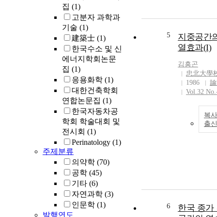
집
(1)
고분자 과학과
기술
(1)
5
지중공간의
建築士
(1)
열효과(I)
한국수소 및 신
에너지학회논문
김흥곤
집
(1)
忠北大學
응용화학
(1)
1986
論
대한건축학회
Vol.32 No.
연합논문집
(1)
한국자동차공
복사
학회 학술대회 및
출
전시회
(1)
Perinatology
(1)
주제분류
의약학
(70)
공학
(45)
기타
(6)
자연과학
(3)
인문학
(1)
6
한국 종가
발행연도