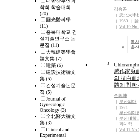
대한산부인과
학회 학술대회
김흥곤
(20)
忠北大學
圓光醫科學
1980
論
(11)
Vol.19 No.
충북대학교 건
설기술연구소 논
복사
문집
(11)
출
大韓建築學會
論文集
(7)
3
Chloramphe
建築
(6)
感作家兎
建設技術論文
의 抗白血
集
(5)
體에 對한
건설기술논문
집
(5)
金興坤
Journal of
부산의대
Gynecologic
1971
Oncology
(3)
부산의대잡
全北醫大論文
부산대학교
集
(3)
과대학
Clinical and
Vol.11 No.
Experimental