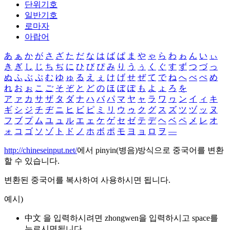
단위기호
일반기호
로마자
아랍어
あ
ぁ
か
が
さ
ざ
た
だ
な
は
ば
ぱ
ま
や
ゃ
ら
わ
ゎ
ん
い
ぃ
き
ぎ
し
じ
ち
ぢ
に
ひ
び
ぴ
み
り
う
ぅ
く
ぐ
す
ず
つ
づ
っ
ぬ
ふ
ぶ
ぷ
む
ゆ
ゅ
る
え
ぇ
け
げ
せ
ぜ
て
で
ね
へ
べ
ぺ
め
れ
お
ぉ
こ
ご
そ
ぞ
と
ど
の
ほ
ぼ
ぽ
も
よ
ょ
ろ
を
ア
ァ
カ
サ
ザ
タ
ダ
ナ
ハ
バ
パ
マ
ヤ
ャ
ラ
ワ
ヮ
ン
イ
ィ
キ
ギ
シ
ジ
チ
ヂ
ニ
ヒ
ビ
ピ
ミ
リ
ウ
ゥ
ク
グ
ス
ズ
ツ
ヅ
ッ
ヌ
フ
ブ
プ
ム
ユ
ュ
ル
エ
ェ
ケ
ゲ
セ
ゼ
テ
デ
ヘ
ベ
ペ
メ
レ
オ
ォ
コ
ゴ
ソ
ゾ
ト
ド
ノ
ホ
ボ
ポ
モ
ヨ
ョ
ロ
ヲ
―
http://chineseinput.net/
에서 pinyin(병음)방식으로 중국어를 변환
할 수 있습니다.
변환된 중국어를 복사하여 사용하시면 됩니다.
예시)
中文 을 입력하시려면
zhongwen
을 입력하시고 space를
누르시면됩니다.