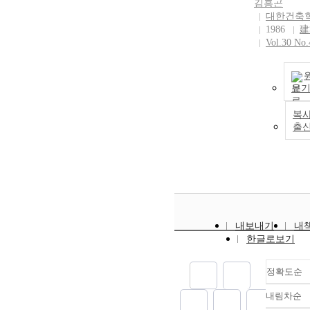
김흥곤
대한건축
1986
建
Vol.30 No.
보
복사
출
내보내기
내
한글로보기
정확도순
내림차순
정