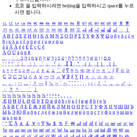
北京 을 입력하시려면
beijing
을 입력하시고 space를 누르
시면 됩니다.
ㅥ
ㅦ
ㅧ
ㅨ
ㅩ
ㅪ
ㅫ
ㅬ
ㅭ
ㅮ
ㅯ
ㅰ
ㅱ
ㅲ
ㅳ
ㅴ
ㅵ
ㅶ
ㅷ
ㅸ
ㅹ
ㅺ
ㅻ
ㅼ
ㅽ
ㅾ
ㅿ
ㆀ
ㆁ
ㆂ
ㆃ
ㆄ
ㆅ
ㆆ
ㆇ
ㆈ
ㆉ
ㆊ
ㆋ
ㆌ
ㆍ
ㆎ
Α
Β
Γ
Δ
Ε
Ζ
Η
Θ
Ι
Κ
Λ
Μ
Ν
Ξ
Ο
Π
Ρ
Σ
Τ
Υ
Φ
Χ
Ψ
Ω
α
β
γ
δ
ε
ζ
η
θ
ι
κ
λ
μ
ν
ξ
ο
π
ρ
σ
τ
υ
φ
χ
ψ
ω
á
à
Á
À
é
è
É
È
ç
Ç
ê
Ä
Ö
Ü
ä
ö
ü
ß
ְ
ֳ
ֲ
ֱ
ָ
ַ
ֵ
ֶ
ִ
ֹ
ּ
ֻ
ׂ
ׁ
ּ
ב
ה
נ
מ
צ
ת
ץ
ש
ד
ג
כ
ע
י
ח
ל
ך
ף
ק
ר
א
ט
ו
ן
ם
פ
‘
’
“
”
〔
〕
〈
〉
「
」
『
』
【
】
＂
（
）
［
］
｛
｝
±
×
÷
≠
≤
≥
∞
∴
♂
♀
∠
⊥
⌒
∂
∇
≡
≒
≪
≫
√
∽
∝
∵
∫
∬
∈
∋
⊆
⊇
⊂
⊃
∪
∩
∧
∨
￢
⇒
⇔
∀
∃
∮
∑
∏
＋
－
＜
＝
＞
、
。
·
‥
…
¨
〃
―
∥
＼
∼
´
～
ˇ
˘
˝
˚
˙
¸
˛
¡
¿
ː
！
＇
，
．
／
：
；
？
＾
＿
｀
｜
½
⅓
⅔
¼
¾
⅛
⅜
⅝
⅞
¹
²
³
⁴
ⁿ
₁
₂
₃
₄
Æ
Ð
Ħ
Ĳ
Ł
Ø
Œ
Þ
Ŧ
Ŋ
æ
đ
ð
ħ
ı
ĳ
ĸ
ŀ
ł
ø
œ
ß
þ
ŧ
ŋ
ŉ
А
Б
В
Г
Д
Е
Ё
Ж
З
И
Й
К
Л
М
Н
О
П
Р
С
Т
У
Ф
Х
Ц
Ч
Ш
Щ
Ъ
Ы
Ь
Э
Ю
Я
а
б
в
г
д
е
ё
ж
з
и
й
к
л
м
н
о
п
р
с
т
у
ф
х
ц
ч
ш
щ
ъ
ы
ь
э
ю
я
′
″
℃
Å
￠
￡
￥
¤
℉
‰
＄
％
Ｆ
￦
㎕
㎖
㎗
ℓ
㎘
㏄
㎣
㎤
㎥
㎦
㎙
㎚
㎛
㎜
㎝
㎞
㎟
㎠
㎡
㎢
㏊
㎍
㎎
㎏
㏏
㎈
㎉
㏈
㎧
㎨
㎰
㎱
㎲
㎳
㎴
㎵
㎶
㎷
㎸
㎹
㎀
㎁
㎂
㎃
㎄
㎺
㎻
㎽
㎾
㎿
㎐
㎑