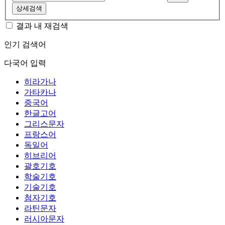
상세검색
결과 내 재검색
인기 검색어
다국어 입력
히라가나
가타카나
중국어
한글고어
그리스문자
프랑스어
독일어
히브리어
괄호기호
학술기호
기술기호
첨자기호
라틴문자
러시아문자