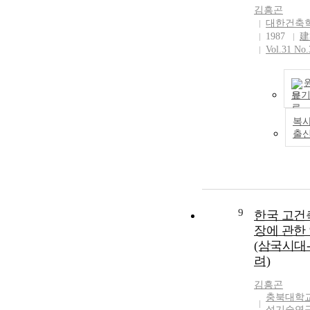
김흥곤
대한건축
1987
建
Vol.31 No.
보
복사
출
9
한국 고건
장에 관한
(삼국시대
려)
김흥곤
충북대학교
설기술연