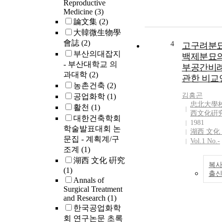
Reproductive
Medicine
(3)
論文集
(2)
大韓微生物學
會誌
(2)
4
고구려분
부산의대잡지
백제분묘의
- 부산대학교 의
부공간비
과대학
(2)
관한 비교
농촌건축
(2)
김흥곤
공업화학
(1)
忠北大學校
활천
(1)
西文化硏
대한건축학회
1981
학술발표대회 논
湖西 文化
문집 - 계획계/구
Vol.1 No.-
조계
(1)
湖西 文化 硏究
복사
(1)
출
Annals of
Surgical Treatment
and Research
(1)
한국공업화학
회 연구논문 초록