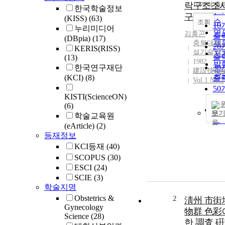
순
락구조조
10개씩 출
내
한국학술정보
인
구
(KISS)
(63)
순
조회
10
누리미디어
연
김흥곤
출
(DBpia)
(17)
제
충북대학교
20
KERIS(RISS)
설기술연
저
출
(13)
1982
발
한국연구재단
30
建設技術
관
(KCI)
(8)
출
Vol.1 No.1
50
KISTI(ScienceON)
출
(6)
10
보
학술교육원
출
(eArticle)
(2)
등재정보
KCI등재
(40)
SCOPUS
(30)
ESCI
(24)
SCIE
(3)
학술지명
Obstetrics &
2
淸州 市街
Gynecology
物群 色彩
Science
(28)
한 調査 