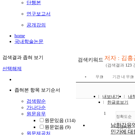
단행본
연구보고서
공개강의
home
국내학술논문
저자 : 김흥
검색결과 좁혀 보기
검색키워드
(검색결과
123
선택해제
무료
기관 내 무료
좁혀본 항목 보기순서
내보내기
내
검색량순
한글로보기
가나다순
1
원문유무
정확도순
원문있음
(114)
남한강유
원문없음
(9)
내림차순
정
민가에 대
원문제공처