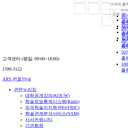
순
10개씩 출
내
인
순
조회
10
연
출
제
20
저
출
발
30
관
출
50
출
고객센터 (평일: 09:00~18:00)
10
1599-3122
출
ARS 번호안내
관련누리집
대학공개강의(KOCW)
학술정보통계시스템(Rinfo)
외국학술지지원센터(FRIC)
학술관계분석서비스(SAM)
사서커뮤니티
기관회원