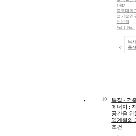
1982
충북대학교
설기술연
논문집
Vol.1 No.-
복사
출
10
특집 - 건
에너지 : 
공간을 위
열계획의 
조건