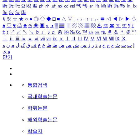
㎒
㎓
㎔
Ω
㏀
㏁
㎊
㎋
㎌
㏖
㏅
㎭
㎮
㎯
㏛
㎩
㎪
㎫
㎬
㏝
㏐
㏓
㏃
㏉
㏜
㏆
§
※
☆
★
○
●
◎
◇
◆
□
■
△
▽
→
←
↑
↓
↔
〓
◁
◀
▷
▶
♤
♠
♡
♥
♧
♣
⊙
◈
▣
◐
◑
▒
▤
▥
▨
▧
▦
▩
♨
☏
☎
☜
☞
¶
†
‡
↕
↗
↙
↖
↘
♭
♩
♪
♬
㉿
㈜
№
㏇
™
㏂
㏘
℡
＃
＆
＊
＠
ª
º
ⅰ
ⅱ
ⅲ
ⅳ
ⅴ
ⅵ
ⅶ
ⅷ
ⅸ
ⅹ
Ⅰ
Ⅱ
Ⅲ
Ⅳ
Ⅴ
Ⅵ
Ⅶ
Ⅷ
Ⅸ
Ⅹ
ا
ب
ت
ث
ج
ح
خ
د
ذ
ر
ز
س
ش
ص
ض
ط
ظ
ع
غ
ف
ق
ک
ل
م
ن
ه
و
ی
닫기
통합검색
국내학술논문
학위논문
해외학술논문
학술지