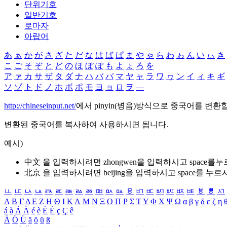
단위기호
일반기호
로마자
아랍어
あ
ぁ
か
が
さ
ざ
た
だ
な
は
ば
ぱ
ま
や
ゃ
ら
わ
ゎ
ん
い
ぃ
き
こ
ご
そ
ぞ
と
ど
の
ほ
ぼ
ぽ
も
よ
ょ
ろ
を
ア
ァ
カ
サ
ザ
タ
ダ
ナ
ハ
バ
パ
マ
ヤ
ャ
ラ
ワ
ヮ
ン
イ
ィ
キ
ギ
ソ
ゾ
ト
ド
ノ
ホ
ボ
ポ
モ
ヨ
ョ
ロ
ヲ
―
http://chineseinput.net/
에서 pinyin(병음)방식으로 중국어를 변환
변환된 중국어를 복사하여 사용하시면 됩니다.
예시)
中文 을 입력하시려면
zhongwen
을 입력하시고 space를
北京 을 입력하시려면
beijing
을 입력하시고 space를 누르
ㅥ
ㅦ
ㅧ
ㅨ
ㅩ
ㅪ
ㅫ
ㅬ
ㅭ
ㅮ
ㅯ
ㅰ
ㅱ
ㅲ
ㅳ
ㅴ
ㅵ
ㅶ
ㅷ
ㅸ
ㅹ
ㅺ
Α
Β
Γ
Δ
Ε
Ζ
Η
Θ
Ι
Κ
Λ
Μ
Ν
Ξ
Ο
Π
Ρ
Σ
Τ
Υ
Φ
Χ
Ψ
Ω
α
β
γ
δ
ε
ζ
η
á
à
Á
À
é
è
É
È
ç
Ç
ê
Ä
Ö
Ü
ä
ö
ü
ß