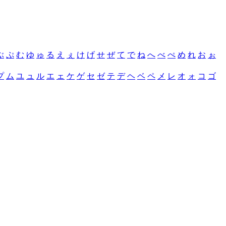
ぶ
ぷ
む
ゆ
ゅ
る
え
ぇ
け
げ
せ
ぜ
て
で
ね
へ
べ
ぺ
め
れ
お
ぉ
プ
ム
ユ
ュ
ル
エ
ェ
ケ
ゲ
セ
ゼ
テ
デ
ヘ
ベ
ペ
メ
レ
オ
ォ
コ
ゴ