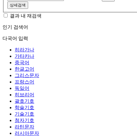
상세검색
결과 내 재검색
인기 검색어
다국어 입력
히라가나
가타카나
중국어
한글고어
그리스문자
프랑스어
독일어
히브리어
괄호기호
학술기호
기술기호
첨자기호
라틴문자
러시아문자