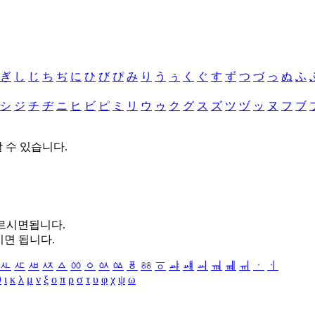
ぎ
し
じ
ち
ぢ
に
ひ
び
ぴ
み
り
う
ぅ
く
ぐ
す
ず
つ
づ
っ
ぬ
ふ
シ
ジ
チ
ヂ
ニ
ヒ
ビ
ピ
ミ
リ
ウ
ゥ
ク
グ
ス
ズ
ツ
ヅ
ッ
ヌ
フ
ブ
할 수 있습니다.
누르시면됩니다.
시면 됩니다.
ㅻ
ㅼ
ㅽ
ㅾ
ㅿ
ㆀ
ㆁ
ㆂ
ㆃ
ㆄ
ㆅ
ㆆ
ㆇ
ㆈ
ㆉ
ㆊ
ㆋ
ㆌ
ㆍ
ㆎ
θ
ι
κ
λ
μ
ν
ξ
ο
π
ρ
σ
τ
υ
φ
χ
ψ
ω