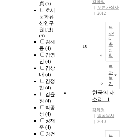
김화정
貞
(5)
푸른사상사
호서
2012
문화유
산연구
복
원 [편]
사/
(5)
대
김해
출
10
동
(4)
신
김영
청
진
(4)
목
김상
차
배
(4)
보
김정
기
현
(4)
한국의 새
김윤
소리 . 1
정
(4)
박종
김화정
성
(4)
일공육사
정재
2010
훈
(4)
강건
복