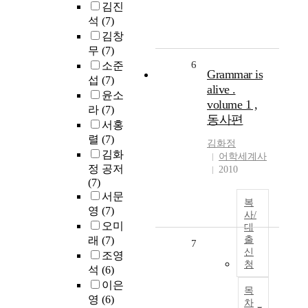
김진
석
(7)
김창
무
(7)
6
소준
Grammar is
섭
(7)
alive .
윤소
volume 1 ,
라
(7)
동사편
서홍
렬
(7)
김화정
김화
어학세계사
정 공저
2010
(7)
서문
복
영
(7)
사/
오미
대
래
(7)
출
7
신
조영
청
석
(6)
이은
목
영
(6)
차