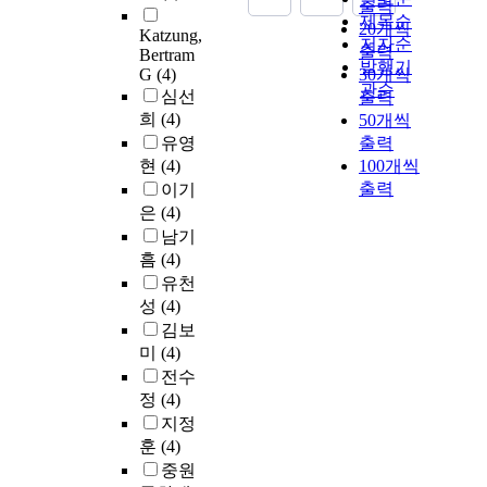
출력
제목순
20개씩
Katzung,
저자순
출력
Bertram
발행기
G
(4)
30개씩
관순
심선
출력
희
(4)
50개씩
유영
출력
현
(4)
100개씩
출력
이기
은
(4)
남기
흠
(4)
유천
성
(4)
김보
미
(4)
전수
정
(4)
지정
훈
(4)
중원