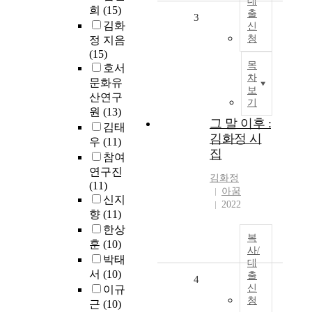
대
희
(15)
출
3
김화
신
청
정 지음
(15)
목
호서
차
문화유
보
산연구
기
원
(13)
그 말 이후 :
김태
김화정 시
우
(11)
집
참여
연구진
김화정
(11)
아꿈
신지
2022
향
(11)
한상
복
훈
(10)
사/
박태
대
서
(10)
출
4
신
이규
청
근
(10)