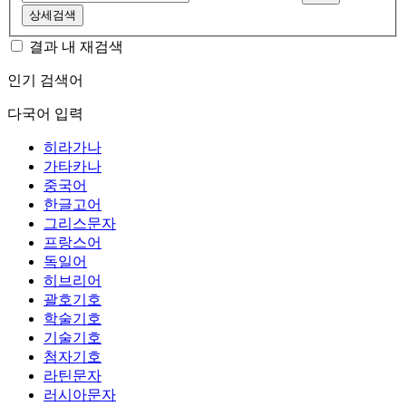
상세검색
결과 내 재검색
인기 검색어
다국어 입력
히라가나
가타카나
중국어
한글고어
그리스문자
프랑스어
독일어
히브리어
괄호기호
학술기호
기술기호
첨자기호
라틴문자
러시아문자