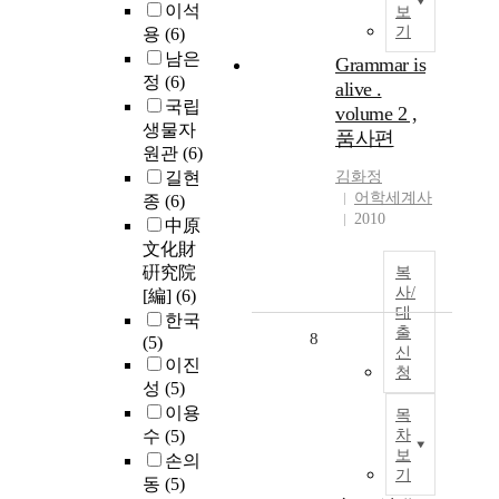
이석
보
기
용
(6)
남은
Grammar is
정
(6)
alive .
국립
volume 2 ,
생물자
품사편
원관
(6)
길현
김화정
어학세계사
종
(6)
2010
中原
文化財
硏究院
복
사/
[編]
(6)
대
한국
출
8
(5)
신
이진
청
성
(5)
이용
목
수
(5)
차
보
손의
기
동
(5)