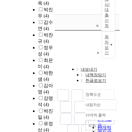
욱
(4)
사/
박진
대
출
우
(4)
신
김수
청
연
(4)
박찬
목
규
(4)
차
정우
보
기
성
(4)
최은
미
(4)
내보내기
박한
내책장담기
샘
(4)
한글로보기
김아
영
(4)
정확도순
강명
석
(4)
내림차순
정확도
박진
순
10개씩 출력
일
(4)
내림차순
인기도
유정
순
조회
10개씩
선
(4)
연도순