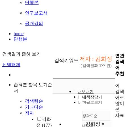
단행본
연구보고서
공개강의
home
단행본
검색결과 좁혀 보기
연관
저자 : 김화정
검색키워드
검색
선택해제
(검색결과
177
건)
어
추천
좁혀본 항목 보기순
이
서
검색
내보내기
어로
내책장담기
검색량순
한글로보기
많이
1
가나다순
본
저자
자료
정확도순
김화
김화정 =
정
(177)
내림차순