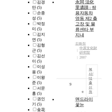
永同 法化
김경
里遺蹟 : 쌍
만
(5)
용자동차
손종
성
(5)
영동 제2 출
박정
고장 및 물
미
(5)
류센타 부
김지
지내
연
(5)
김화정
김형
中原文化財
근
(5)
硏究院
김선
2007
이
(5)
이성
복
용
(5)
사/
이왕
대
준
(5)
출
9
신
서문
청
홍
(5)
권인
맨드라미
기
(5)
꽃눈
金花