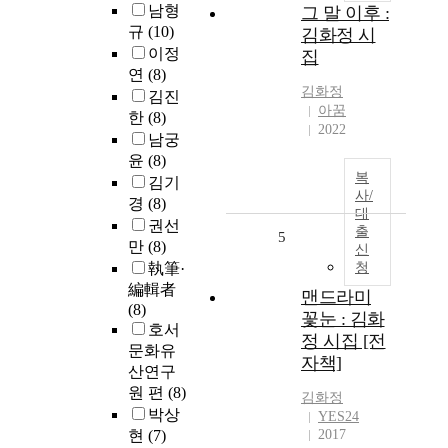
남형
그 말 이후 :
규
(10)
김화정 시
이정
집
연
(8)
김화정
김진
아꿈
한
(8)
2022
남궁
윤
(8)
복
김기
사/
경
(8)
대
권선
출
5
만
(8)
신
執筆·
청
編輯者
맨드라미
(8)
꽃눈 : 김화
호서
정 시집 [전
문화유
자책]
산연구
원 편
(8)
김화정
박상
YES24
현
(7)
2017