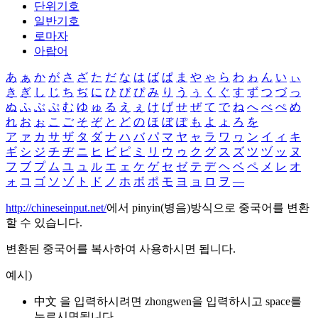
단위기호
일반기호
로마자
아랍어
あ
ぁ
か
が
さ
ざ
た
だ
な
は
ば
ぱ
ま
や
ゃ
ら
わ
ゎ
ん
い
ぃ
き
ぎ
し
じ
ち
ぢ
に
ひ
び
ぴ
み
り
う
ぅ
く
ぐ
す
ず
つ
づ
っ
ぬ
ふ
ぶ
ぷ
む
ゆ
ゅ
る
え
ぇ
け
げ
せ
ぜ
て
で
ね
へ
べ
ぺ
め
れ
お
ぉ
こ
ご
そ
ぞ
と
ど
の
ほ
ぼ
ぽ
も
よ
ょ
ろ
を
ア
ァ
カ
サ
ザ
タ
ダ
ナ
ハ
バ
パ
マ
ヤ
ャ
ラ
ワ
ヮ
ン
イ
ィ
キ
ギ
シ
ジ
チ
ヂ
ニ
ヒ
ビ
ピ
ミ
リ
ウ
ゥ
ク
グ
ス
ズ
ツ
ヅ
ッ
ヌ
フ
ブ
プ
ム
ユ
ュ
ル
エ
ェ
ケ
ゲ
セ
ゼ
テ
デ
ヘ
ベ
ペ
メ
レ
オ
ォ
コ
ゴ
ソ
ゾ
ト
ド
ノ
ホ
ボ
ポ
モ
ヨ
ョ
ロ
ヲ
―
http://chineseinput.net/
에서 pinyin(병음)방식으로 중국어를 변환
할 수 있습니다.
변환된 중국어를 복사하여 사용하시면 됩니다.
예시)
中文 을 입력하시려면
zhongwen
을 입력하시고 space를
누르시면됩니다.