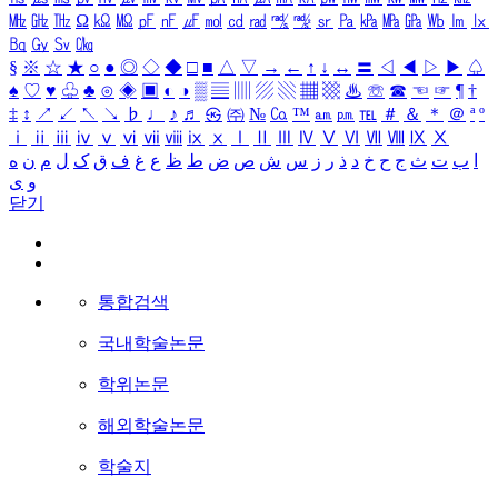
㎒
㎓
㎔
Ω
㏀
㏁
㎊
㎋
㎌
㏖
㏅
㎭
㎮
㎯
㏛
㎩
㎪
㎫
㎬
㏝
㏐
㏓
㏃
㏉
㏜
㏆
§
※
☆
★
○
●
◎
◇
◆
□
■
△
▽
→
←
↑
↓
↔
〓
◁
◀
▷
▶
♤
♠
♡
♥
♧
♣
⊙
◈
▣
◐
◑
▒
▤
▥
▨
▧
▦
▩
♨
☏
☎
☜
☞
¶
†
‡
↕
↗
↙
↖
↘
♭
♩
♪
♬
㉿
㈜
№
㏇
™
㏂
㏘
℡
＃
＆
＊
＠
ª
º
ⅰ
ⅱ
ⅲ
ⅳ
ⅴ
ⅵ
ⅶ
ⅷ
ⅸ
ⅹ
Ⅰ
Ⅱ
Ⅲ
Ⅳ
Ⅴ
Ⅵ
Ⅶ
Ⅷ
Ⅸ
Ⅹ
ا
ب
ت
ث
ج
ح
خ
د
ذ
ر
ز
س
ش
ص
ض
ط
ظ
ع
غ
ف
ق
ک
ل
م
ن
ه
و
ی
닫기
통합검색
국내학술논문
학위논문
해외학술논문
학술지