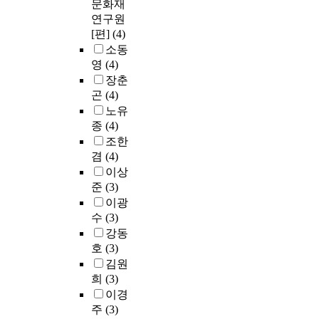
문화재
연구원
[편]
(4)
소동
영
(4)
장춘
곤
(4)
노유
종
(4)
조한
겸
(4)
이상
준
(3)
이광
수
(3)
강동
호
(3)
김원
희
(3)
이경
주
(3)