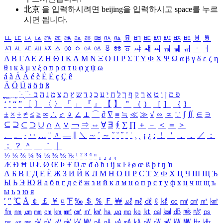
北京 을 입력하시려면
beijing
을 입력하시고 space를 누르
시면 됩니다.
ㅥ
ㅦ
ㅧ
ㅨ
ㅩ
ㅪ
ㅫ
ㅬ
ㅭ
ㅮ
ㅯ
ㅰ
ㅱ
ㅲ
ㅳ
ㅴ
ㅵ
ㅶ
ㅷ
ㅸ
ㅹ
ㅺ
ㅻ
ㅼ
ㅽ
ㅾ
ㅿ
ㆀ
ㆁ
ㆂ
ㆃ
ㆄ
ㆅ
ㆆ
ㆇ
ㆈ
ㆉ
ㆊ
ㆋ
ㆌ
ㆍ
ㆎ
Α
Β
Γ
Δ
Ε
Ζ
Η
Θ
Ι
Κ
Λ
Μ
Ν
Ξ
Ο
Π
Ρ
Σ
Τ
Υ
Φ
Χ
Ψ
Ω
α
β
γ
δ
ε
ζ
η
θ
ι
κ
λ
μ
ν
ξ
ο
π
ρ
σ
τ
υ
φ
χ
ψ
ω
á
à
Á
À
é
è
É
È
ç
Ç
ê
Ä
Ö
Ü
ä
ö
ü
ß
ְ
ֳ
ֲ
ֱ
ָ
ַ
ֵ
ֶ
ִ
ֹ
ּ
ֻ
ׂ
ׁ
ּ
ב
ה
נ
מ
צ
ת
ץ
ש
ד
ג
כ
ע
י
ח
ל
ך
ף
ק
ר
א
ט
ו
ן
ם
פ
‘
’
“
”
〔
〕
〈
〉
「
」
『
』
【
】
＂
（
）
［
］
｛
｝
±
×
÷
≠
≤
≥
∞
∴
♂
♀
∠
⊥
⌒
∂
∇
≡
≒
≪
≫
√
∽
∝
∵
∫
∬
∈
∋
⊆
⊇
⊂
⊃
∪
∩
∧
∨
￢
⇒
⇔
∀
∃
∮
∑
∏
＋
－
＜
＝
＞
、
。
·
‥
…
¨
〃
―
∥
＼
∼
´
～
ˇ
˘
˝
˚
˙
¸
˛
¡
¿
ː
！
＇
，
．
／
：
；
？
＾
＿
｀
｜
½
⅓
⅔
¼
¾
⅛
⅜
⅝
⅞
¹
²
³
⁴
ⁿ
₁
₂
₃
₄
Æ
Ð
Ħ
Ĳ
Ł
Ø
Œ
Þ
Ŧ
Ŋ
æ
đ
ð
ħ
ı
ĳ
ĸ
ŀ
ł
ø
œ
ß
þ
ŧ
ŋ
ŉ
А
Б
В
Г
Д
Е
Ё
Ж
З
И
Й
К
Л
М
Н
О
П
Р
С
Т
У
Ф
Х
Ц
Ч
Ш
Щ
Ъ
Ы
Ь
Э
Ю
Я
а
б
в
г
д
е
ё
ж
з
и
й
к
л
м
н
о
п
р
с
т
у
ф
х
ц
ч
ш
щ
ъ
ы
ь
э
ю
я
′
″
℃
Å
￠
￡
￥
¤
℉
‰
＄
％
Ｆ
￦
㎕
㎖
㎗
ℓ
㎘
㏄
㎣
㎤
㎥
㎦
㎙
㎚
㎛
㎜
㎝
㎞
㎟
㎠
㎡
㎢
㏊
㎍
㎎
㎏
㏏
㎈
㎉
㏈
㎧
㎨
㎰
㎱
㎲
㎳
㎴
㎵
㎶
㎷
㎸
㎹
㎀
㎁
㎂
㎃
㎄
㎺
㎻
㎽
㎾
㎿
㎐
㎑