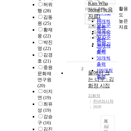
정확도
Kim Wha
허위
순
활용
10개씩 출력
Jeong [녹음
행
(28)
내림차순
인기도
도
자료]
김동
순
조회
높은
10개씩
원
(25)
연도순
김화정
자료
출력
황재
제목순
오아시스
20개씩
웅
(22)
1995
저자순
출력
박진
발행기
30개씩
영
(22)
관순
출력
김경
50개씩
호
(21)
출력
중원
2
100개씩
물에서 크
문화재
출력
는 나무 : 김
연구원
화정 시집
(20)
이지
김화정
연
(19)
천년의시작
최유
2020
성
(19)
강승
복
구
(16)
사/
김진