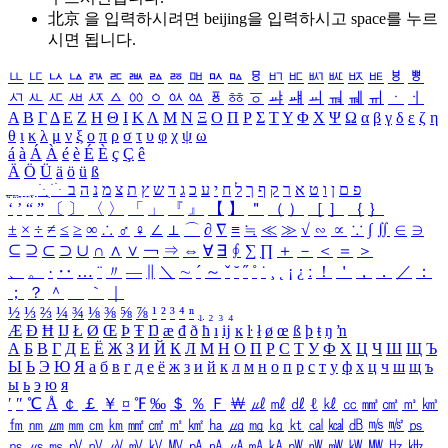
北京 을 입력하시려면
beijing
을 입력하시고 space를 누르
시면 됩니다.
ㅥ
ㅦ
ㅧ
ㅨ
ㅩ
ㅪ
ㅫ
ㅬ
ㅭ
ㅮ
ㅯ
ㅰ
ㅱ
ㅲ
ㅳ
ㅴ
ㅵ
ㅶ
ㅷ
ㅸ
ㅹ
ㅺ
ㅻ
ㅼ
ㅽ
ㅾ
ㅿ
ㆀ
ㆁ
ㆂ
ㆃ
ㆄ
ㆅ
ㆆ
ㆇ
ㆈ
ㆉ
ㆊ
ㆋ
ㆌ
ㆍ
ㆎ
Α
Β
Γ
Δ
Ε
Ζ
Η
Θ
Ι
Κ
Λ
Μ
Ν
Ξ
Ο
Π
Ρ
Σ
Τ
Υ
Φ
Χ
Ψ
Ω
α
β
γ
δ
ε
ζ
η
θ
ι
κ
λ
μ
ν
ξ
ο
π
ρ
σ
τ
υ
φ
χ
ψ
ω
á
à
Á
À
é
è
É
È
ç
Ç
ê
Ä
Ö
Ü
ä
ö
ü
ß
ְ
ֳ
ֲ
ֱ
ָ
ַ
ֵ
ֶ
ִ
ֹ
ּ
ֻ
ׂ
ׁ
ּ
ב
ה
נ
מ
צ
ת
ץ
ש
ד
ג
כ
ע
י
ח
ל
ך
ף
ק
ר
א
ט
ו
ן
ם
פ
‘
’
“
”
〔
〕
〈
〉
「
」
『
』
【
】
＂
（
）
［
］
｛
｝
±
×
÷
≠
≤
≥
∞
∴
♂
♀
∠
⊥
⌒
∂
∇
≡
≒
≪
≫
√
∽
∝
∵
∫
∬
∈
∋
⊆
⊇
⊂
⊃
∪
∩
∧
∨
￢
⇒
⇔
∀
∃
∮
∑
∏
＋
－
＜
＝
＞
、
。
·
‥
…
¨
〃
―
∥
＼
∼
´
～
ˇ
˘
˝
˚
˙
¸
˛
¡
¿
ː
！
＇
，
．
／
：
；
？
＾
＿
｀
｜
½
⅓
⅔
¼
¾
⅛
⅜
⅝
⅞
¹
²
³
⁴
ⁿ
₁
₂
₃
₄
Æ
Ð
Ħ
Ĳ
Ł
Ø
Œ
Þ
Ŧ
Ŋ
æ
đ
ð
ħ
ı
ĳ
ĸ
ŀ
ł
ø
œ
ß
þ
ŧ
ŋ
ŉ
А
Б
В
Г
Д
Е
Ё
Ж
З
И
Й
К
Л
М
Н
О
П
Р
С
Т
У
Ф
Х
Ц
Ч
Ш
Щ
Ъ
Ы
Ь
Э
Ю
Я
а
б
в
г
д
е
ё
ж
з
и
й
к
л
м
н
о
п
р
с
т
у
ф
х
ц
ч
ш
щ
ъ
ы
ь
э
ю
я
′
″
℃
Å
￠
￡
￥
¤
℉
‰
＄
％
Ｆ
￦
㎕
㎖
㎗
ℓ
㎘
㏄
㎣
㎤
㎥
㎦
㎙
㎚
㎛
㎜
㎝
㎞
㎟
㎠
㎡
㎢
㏊
㎍
㎎
㎏
㏏
㎈
㎉
㏈
㎧
㎨
㎰
㎱
㎲
㎳
㎴
㎵
㎶
㎷
㎸
㎹
㎀
㎁
㎂
㎃
㎄
㎺
㎻
㎽
㎾
㎿
㎐
㎑