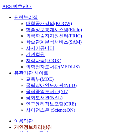
ARS 번호안내
관련누리집
대학공개강의(KOCW)
학술정보통계시스템(Rinfo)
외국학술지지원센터(FRIC)
학술관계분석서비스(SAM)
사서커뮤니티
기관회원
지식나눔(LOOK)
의학전자도서관(MEDLIS)
유관기관 사이트
교육부(MOE)
국립장애인도서관(NLD)
국립중앙도서관(NL)
국회도서관(NAL)
연구윤리정보포털(CRE)
사이언스온 (ScienceON)
이용약관
개인정보처리방침