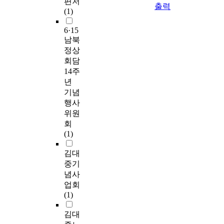
편저
출력
(1)
6·15
남북
정상
회담
14주
년
기념
행사
위원
회
(1)
김대
중기
념사
업회
(1)
김대