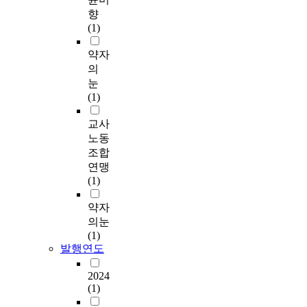
향
(1)
약자
의
눈
(1)
교사
노동
조합
연맹
(1)
약자
의눈
(1)
발행연도
2024
(1)