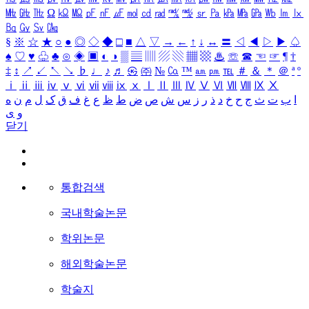
㎒
㎓
㎔
Ω
㏀
㏁
㎊
㎋
㎌
㏖
㏅
㎭
㎮
㎯
㏛
㎩
㎪
㎫
㎬
㏝
㏐
㏓
㏃
㏉
㏜
㏆
§
※
☆
★
○
●
◎
◇
◆
□
■
△
▽
→
←
↑
↓
↔
〓
◁
◀
▷
▶
♤
♠
♡
♥
♧
♣
⊙
◈
▣
◐
◑
▒
▤
▥
▨
▧
▦
▩
♨
☏
☎
☜
☞
¶
†
‡
↕
↗
↙
↖
↘
♭
♩
♪
♬
㉿
㈜
№
㏇
™
㏂
㏘
℡
＃
＆
＊
＠
ª
º
ⅰ
ⅱ
ⅲ
ⅳ
ⅴ
ⅵ
ⅶ
ⅷ
ⅸ
ⅹ
Ⅰ
Ⅱ
Ⅲ
Ⅳ
Ⅴ
Ⅵ
Ⅶ
Ⅷ
Ⅸ
Ⅹ
ا
ب
ت
ث
ج
ح
خ
د
ذ
ر
ز
س
ش
ص
ض
ط
ظ
ع
غ
ف
ق
ک
ل
م
ن
ه
و
ی
닫기
통합검색
국내학술논문
학위논문
해외학술논문
학술지