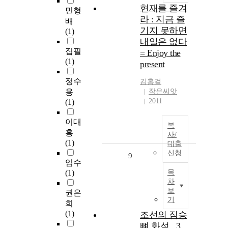
현재를 즐겨
민형
라 : 지금 즐
배
기지 못하면
(1)
내일은 없다
집필
= Enjoy the
(1)
present
정수
김홍걸
용
작은씨앗
2011
(1)
이대
복
홍
사/
(1)
대출
신청
9
임수
(1)
목
차
보
권은
기
희
(1)
조선의 짐승
뼈 화석 . 3