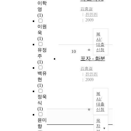
이학
영
김홍걸
진인진
(1)
2009
이원
욱
복
(1)
사/
대출
유정
신청
10
주
포자 - 화분
(1)
김홍걸
백유
진인진
현
2009
(1)
복
정욱
사/
식
대출
(1)
신청
윤미
목
향
차