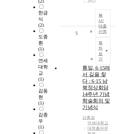
(2)
2012
한금
복
식
사/
(2)
대출
신청
5
도종
환
목
차
(1)
보
기
연세
대학
통일, 6·15에
교
서 길을 찾
(1)
다 : 6·15 남
북정상회담
김동
14주년 기념
현
학술회의 및
(1)
기념식
김종
김홍걸
우
연세대학교
(1)
대학출판문
화원