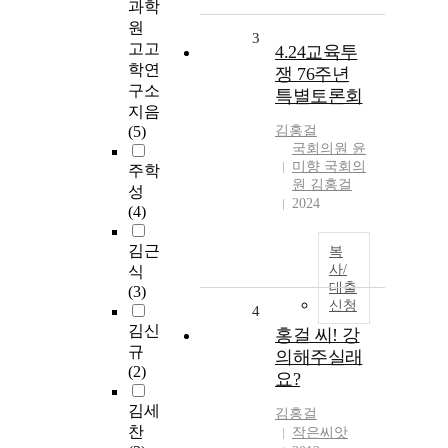
과학
원
3
고고
4.24교육투
학연
쟁 76주년
구소
특별토론회
지음
(5)
김홍걸
국회의원 윤
미향 국회의
주학
원 김홍걸
성
2024
(4)
김근
복
사/
식
대출
(3)
신청
4
김신
홍걸 씨! 강
규
의해주실래
(2)
요?
김세
김홍걸
찬
작은씨앗