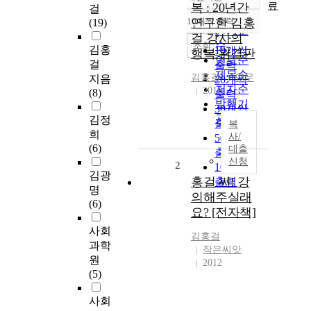
정확도
료
복 : 20년간
걸
순
10개씩 출력
연구한 김홍
(19)
내림차순
인기도
걸 강사의
순
조회
김홍
10개씩
행복 완결판
연도순
걸
출력
제목순
김홍걸
연우
지음
20개씩
저자순
2019
(8)
출력
발행기
30개씩
관순
김정
출력
복
희
사/
50개씩
(6)
대출
출력
신청
2
100개씩
김광
홍걸 씨! 강
출력
명
의해주실래
(6)
요? [전자책]
사회
김홍걸
과학
작은씨앗
원
2012
(5)
사회