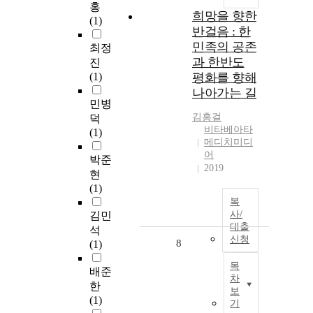
홍
희망을 향한
(1)
반걸음 : 한
민족의 공존
최정
과 한반도
진
(1)
평화를 향해
나아가는 길
민병
김홍걸
덕
비타베아타
(1)
메디치미디
어
박준
2019
현
(1)
복
사/
김민
대출
석
신청
8
(1)
목
배준
차
한
보
(1)
기