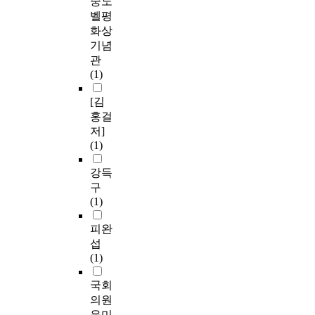
중노
벨평
화상
기념
관
(1)
[김
홍걸
저]
(1)
강득
구
(1)
피완
섭
(1)
국회
의원
윤미