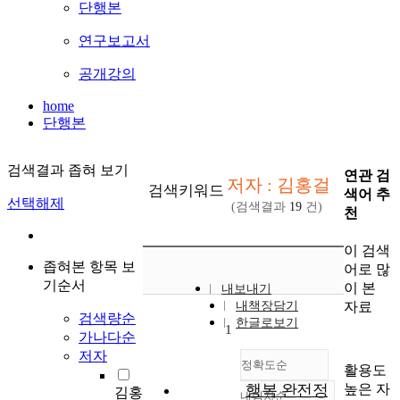
단행본
연구보고서
공개강의
home
단행본
검색결과 좁혀 보기
연관 검
저자 : 김홍걸
검색키워드
색어 추
선택해제
(검색결과
19
건)
천
이 검색
좁혀본 항목 보
어로 많
기순서
이 본
내보내기
자료
내책장담기
검색량순
한글로보기
1
가나다순
저자
정확도순
활용도
높은 자
행복 완전정
김홍
내림차순