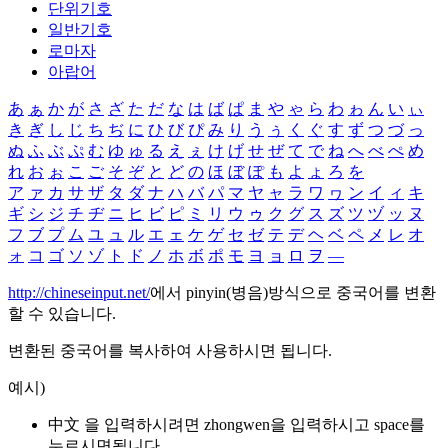
단위기호
일반기호
로마자
아랍어
あ
ぁ
か
が
さ
ざ
た
だ
な
は
ば
ぱ
ま
や
ゃ
ら
わ
ゎ
ん
い
ぃ
き
ぎ
し
じ
ち
ぢ
に
ひ
び
ぴ
み
り
う
ぅ
く
ぐ
す
ず
つ
づ
っ
ぬ
ふ
ぶ
ぷ
む
ゆ
ゅ
る
え
ぇ
け
げ
せ
ぜ
て
で
ね
へ
べ
ぺ
め
れ
お
ぉ
こ
ご
そ
ぞ
と
ど
の
ほ
ぼ
ぽ
も
よ
ょ
ろ
を
ア
ァ
カ
サ
ザ
タ
ダ
ナ
ハ
バ
パ
マ
ヤ
ャ
ラ
ワ
ヮ
ン
イ
ィ
キ
ギ
シ
ジ
チ
ヂ
ニ
ヒ
ビ
ピ
ミ
リ
ウ
ゥ
ク
グ
ス
ズ
ツ
ヅ
ッ
ヌ
フ
ブ
プ
ム
ユ
ュ
ル
エ
ェ
ケ
ゲ
セ
ゼ
テ
デ
ヘ
ベ
ペ
メ
レ
オ
ォ
コ
ゴ
ソ
ゾ
ト
ド
ノ
ホ
ボ
ポ
モ
ヨ
ョ
ロ
ヲ
―
http://chineseinput.net/
에서 pinyin(병음)방식으로 중국어를 변환
할 수 있습니다.
변환된 중국어를 복사하여 사용하시면 됩니다.
예시)
中文 을 입력하시려면
zhongwen
을 입력하시고 space를
누르시면됩니다.