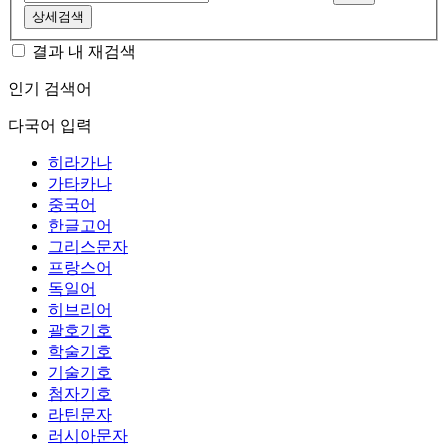
상세검색
결과 내 재검색
인기 검색어
다국어 입력
히라가나
가타카나
중국어
한글고어
그리스문자
프랑스어
독일어
히브리어
괄호기호
학술기호
기술기호
첨자기호
라틴문자
러시아문자