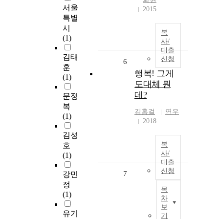
서울
2015
특별
시
복
(1)
사/
대출
김태
신청
6
훈
행복! 그게
(1)
도대체 뭔
데?
문정
복
김홍걸
연우
(1)
2018
김성
복
호
사/
(1)
대출
신청
7
강민
정
목
(1)
차
보
유기
기