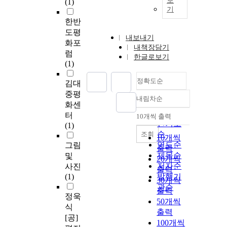
보
(1)
기
한반
도평
내보내기
화포
내책장담기
럼
한글로보기
(1)
정확도순
김대
중평
내림차순
정확도
화센
순
터
10개씩 출력
내림차순
인기도
(1)
순
조회
10개씩
연도순
그림
출력
제목순
및
20개씩
저자순
사진
출력
(1)
발행기
30개씩
관순
출력
정욱
50개씩
식
출력
[공]
100개씩