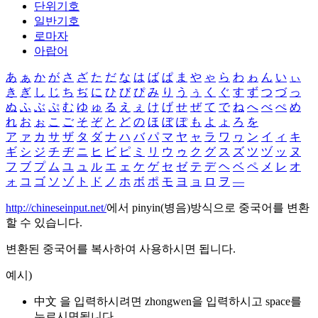
단위기호
일반기호
로마자
아랍어
あ
ぁ
か
が
さ
ざ
た
だ
な
は
ば
ぱ
ま
や
ゃ
ら
わ
ゎ
ん
い
ぃ
き
ぎ
し
じ
ち
ぢ
に
ひ
び
ぴ
み
り
う
ぅ
く
ぐ
す
ず
つ
づ
っ
ぬ
ふ
ぶ
ぷ
む
ゆ
ゅ
る
え
ぇ
け
げ
せ
ぜ
て
で
ね
へ
べ
ぺ
め
れ
お
ぉ
こ
ご
そ
ぞ
と
ど
の
ほ
ぼ
ぽ
も
よ
ょ
ろ
を
ア
ァ
カ
サ
ザ
タ
ダ
ナ
ハ
バ
パ
マ
ヤ
ャ
ラ
ワ
ヮ
ン
イ
ィ
キ
ギ
シ
ジ
チ
ヂ
ニ
ヒ
ビ
ピ
ミ
リ
ウ
ゥ
ク
グ
ス
ズ
ツ
ヅ
ッ
ヌ
フ
ブ
プ
ム
ユ
ュ
ル
エ
ェ
ケ
ゲ
セ
ゼ
テ
デ
ヘ
ベ
ペ
メ
レ
オ
ォ
コ
ゴ
ソ
ゾ
ト
ド
ノ
ホ
ボ
ポ
モ
ヨ
ョ
ロ
ヲ
―
http://chineseinput.net/
에서 pinyin(병음)방식으로 중국어를 변환
할 수 있습니다.
변환된 중국어를 복사하여 사용하시면 됩니다.
예시)
中文 을 입력하시려면
zhongwen
을 입력하시고 space를
누르시면됩니다.