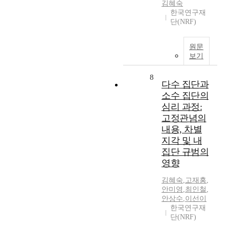
김혜숙
한국연구재
단(NRF)
원문
보기
8
다수 집단과
소수 집단의
심리 과정:
고정관념의
내용, 차별
지각 및 내
집단 규범의
영향
김혜숙
,
고재홍
,
안미영
,
최인철
,
안상수
,
이선이
한국연구재
단(NRF)