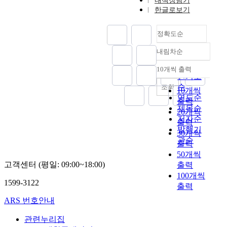
내책장담기
한글로보기
정확도순
내림차순
정확도
순
10개씩 출력
내림차순
인기도
순
조회
10개씩
연도순
출력
제목순
20개씩
저자순
출력
발행기
30개씩
관순
출력
50개씩
고객센터 (평일: 09:00~18:00)
출력
100개씩
1599-3122
출력
ARS 번호안내
관련누리집