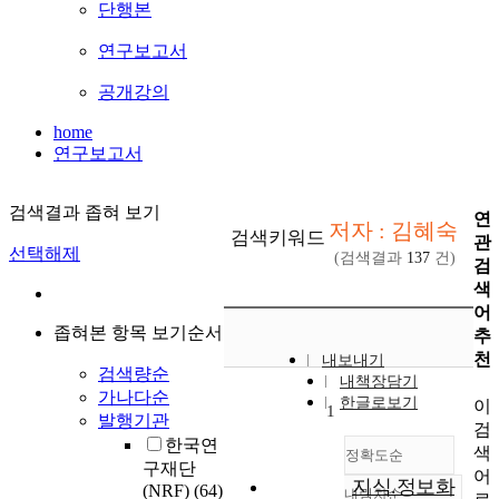
단행본
연구보고서
공개강의
home
연구보고서
검색결과 좁혀 보기
연
저자 : 김혜숙
검색키워드
관
선택해제
(검색결과
137
건)
검
색
어
좁혀본 항목 보기순서
추
천
내보내기
검색량순
내책장담기
가나다순
한글로보기
이
1
발행기관
검
한국연
색
정확도순
구재단
어
지식.정보화
(NRF)
(64)
내림차순