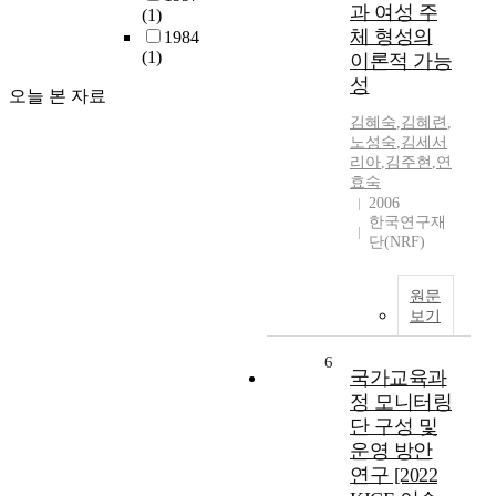
과 여성 주
(1)
체 형성의
1984
(1)
이론적 가능
성
오늘 본 자료
김혜숙
,
김혜련
,
노성숙
,
김세서
리아
,
김주현
,
연
효숙
2006
한국연구재
단(NRF)
원문
보기
6
국가교육과
정 모니터링
단 구성 및
운영 방안
연구 [2022