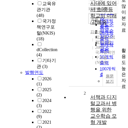
로
정확도
시대에 있어
교육유
많
순
10개씩 출력
서 초.중등
관기관
내림차순
이
인기도
(48)
학교의 미래
본
순
조회
10개씩
국가정
/김혜숙
자
연도순
출력
책연구포
료
제목순
김혜숙
20개씩
털(NKIS)
저자순
정보통신정
(18)
출력
책연구원
발행기
30개씩
2005
관순
dCollection
활
출력
국가정책연
(4)
용
50개씩
구포털
기타기
도
(NKIS)
출력
관
(3)
높
100개씩
발행연도
은
출력
원문
2026
자
보기
(1)
료
2025
2
(2)
서책과 디지
2024
털교과서 병
(3)
행을 위한
2022
교수학습 모
(9)
형 개발
2021
(2)