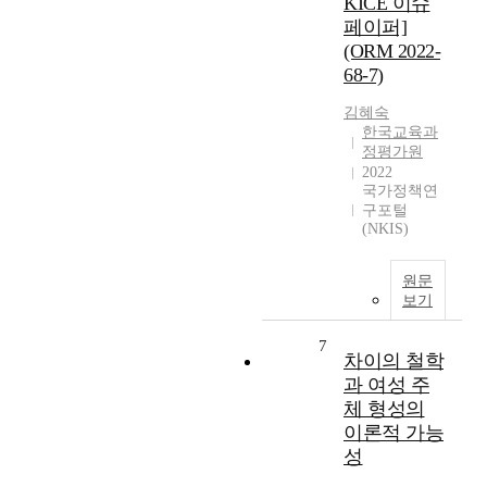
KICE 이슈
페이퍼]
(ORM 2022-
68-7)
김혜숙
한국교육과
정평가원
2022
국가정책연
구포털
(NKIS)
원문
보기
7
차이의 철학
과 여성 주
체 형성의
이론적 가능
성