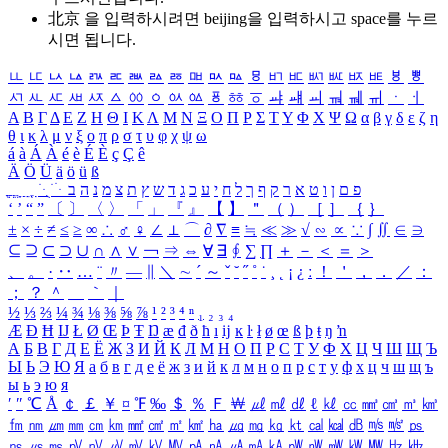
北京 을 입력하시려면
beijing
을 입력하시고 space를 누르
시면 됩니다.
ㅥ
ㅦ
ㅧ
ㅨ
ㅩ
ㅪ
ㅫ
ㅬ
ㅭ
ㅮ
ㅯ
ㅰ
ㅱ
ㅲ
ㅳ
ㅴ
ㅵ
ㅶ
ㅷ
ㅸ
ㅹ
ㅺ
ㅻ
ㅼ
ㅽ
ㅾ
ㅿ
ㆀ
ㆁ
ㆂ
ㆃ
ㆄ
ㆅ
ㆆ
ㆇ
ㆈ
ㆉ
ㆊ
ㆋ
ㆌ
ㆍ
ㆎ
Α
Β
Γ
Δ
Ε
Ζ
Η
Θ
Ι
Κ
Λ
Μ
Ν
Ξ
Ο
Π
Ρ
Σ
Τ
Υ
Φ
Χ
Ψ
Ω
α
β
γ
δ
ε
ζ
η
θ
ι
κ
λ
μ
ν
ξ
ο
π
ρ
σ
τ
υ
φ
χ
ψ
ω
á
à
Á
À
é
è
É
È
ç
Ç
ê
Ä
Ö
Ü
ä
ö
ü
ß
ְ
ֳ
ֲ
ֱ
ָ
ַ
ֵ
ֶ
ִ
ֹ
ּ
ֻ
ׂ
ׁ
ּ
ב
ה
נ
מ
צ
ת
ץ
ש
ד
ג
כ
ע
י
ח
ל
ך
ף
ק
ר
א
ט
ו
ן
ם
פ
‘
’
“
”
〔
〕
〈
〉
「
」
『
』
【
】
＂
（
）
［
］
｛
｝
±
×
÷
≠
≤
≥
∞
∴
♂
♀
∠
⊥
⌒
∂
∇
≡
≒
≪
≫
√
∽
∝
∵
∫
∬
∈
∋
⊆
⊇
⊂
⊃
∪
∩
∧
∨
￢
⇒
⇔
∀
∃
∮
∑
∏
＋
－
＜
＝
＞
、
。
·
‥
…
¨
〃
―
∥
＼
∼
´
～
ˇ
˘
˝
˚
˙
¸
˛
¡
¿
ː
！
＇
，
．
／
：
；
？
＾
＿
｀
｜
½
⅓
⅔
¼
¾
⅛
⅜
⅝
⅞
¹
²
³
⁴
ⁿ
₁
₂
₃
₄
Æ
Ð
Ħ
Ĳ
Ł
Ø
Œ
Þ
Ŧ
Ŋ
æ
đ
ð
ħ
ı
ĳ
ĸ
ŀ
ł
ø
œ
ß
þ
ŧ
ŋ
ŉ
А
Б
В
Г
Д
Е
Ё
Ж
З
И
Й
К
Л
М
Н
О
П
Р
С
Т
У
Ф
Х
Ц
Ч
Ш
Щ
Ъ
Ы
Ь
Э
Ю
Я
а
б
в
г
д
е
ё
ж
з
и
й
к
л
м
н
о
п
р
с
т
у
ф
х
ц
ч
ш
щ
ъ
ы
ь
э
ю
я
′
″
℃
Å
￠
￡
￥
¤
℉
‰
＄
％
Ｆ
￦
㎕
㎖
㎗
ℓ
㎘
㏄
㎣
㎤
㎥
㎦
㎙
㎚
㎛
㎜
㎝
㎞
㎟
㎠
㎡
㎢
㏊
㎍
㎎
㎏
㏏
㎈
㎉
㏈
㎧
㎨
㎰
㎱
㎲
㎳
㎴
㎵
㎶
㎷
㎸
㎹
㎀
㎁
㎂
㎃
㎄
㎺
㎻
㎽
㎾
㎿
㎐
㎑