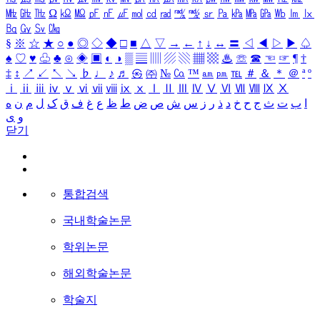
㎒
㎓
㎔
Ω
㏀
㏁
㎊
㎋
㎌
㏖
㏅
㎭
㎮
㎯
㏛
㎩
㎪
㎫
㎬
㏝
㏐
㏓
㏃
㏉
㏜
㏆
§
※
☆
★
○
●
◎
◇
◆
□
■
△
▽
→
←
↑
↓
↔
〓
◁
◀
▷
▶
♤
♠
♡
♥
♧
♣
⊙
◈
▣
◐
◑
▒
▤
▥
▨
▧
▦
▩
♨
☏
☎
☜
☞
¶
†
‡
↕
↗
↙
↖
↘
♭
♩
♪
♬
㉿
㈜
№
㏇
™
㏂
㏘
℡
＃
＆
＊
＠
ª
º
ⅰ
ⅱ
ⅲ
ⅳ
ⅴ
ⅵ
ⅶ
ⅷ
ⅸ
ⅹ
Ⅰ
Ⅱ
Ⅲ
Ⅳ
Ⅴ
Ⅵ
Ⅶ
Ⅷ
Ⅸ
Ⅹ
ا
ب
ت
ث
ج
ح
خ
د
ذ
ر
ز
س
ش
ص
ض
ط
ظ
ع
غ
ف
ق
ک
ل
م
ن
ه
و
ی
닫기
통합검색
국내학술논문
학위논문
해외학술논문
학술지