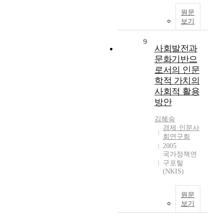
원문
보기
9
사회발전과
문화기반으
로서의 인문
학적 가치의
사회적 활용
방안
김혜숙
경제·인문사
회연구회
2005
국가정책연
구포털
(NKIS)
원문
보기