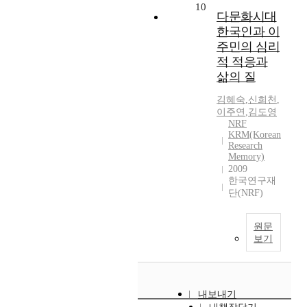
10
다문화시대
한국인과 이
주민의 심리
적 적응과
삶의 질
김혜숙
,
신희천
,
이주연
,
김도영
NRF
KRM(Korean
Research
Memory)
2009
한국연구재
단(NRF)
원문
보기
내보내기