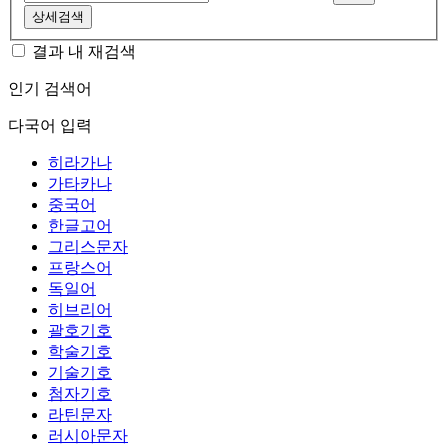
상세검색
결과 내 재검색
인기 검색어
다국어 입력
히라가나
가타카나
중국어
한글고어
그리스문자
프랑스어
독일어
히브리어
괄호기호
학술기호
기술기호
첨자기호
라틴문자
러시아문자