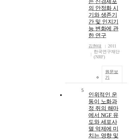
는 신경세포
의 안정화 시
기와 생존기
간 및 인지기
능 변화에 관
한 연구
김현태
2011
한국연구재단
(NRF)
원문보
기
5
인위적인 운
동이 노화과
정 쥐의 해마
에서 NGF 유
도와 세포사
멸 억제에 미
치는 영향 및