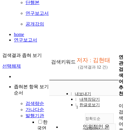
단행본
연구보고서
공개강의
home
연구보고서
검색결과 좁혀 보기
연
저자 : 김현태
검색키워드
관
선택해제
(검색결과
12
건)
검
색
어
좁혀본 항목 보기
추
순서
천
내보내기
내책장담기
검색량순
한글로보기
이
1
가나다순
검
발행기관
색
정확도순
한
어
인위적인 운
국연
내림차순