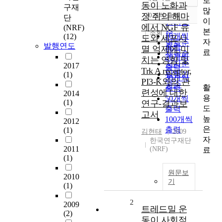
로
정확도
동이 노화과
구재
많
순
정 쥐의 해마
10개씩 출력
단
내림차순
이
인기도
에서 NGF 유
(NRF)
본
순
조회
10개씩
(12)
도와 세포사
자
연도순
발행연도
출력
멸 억제에 미
료
제목순
20개씩
치는 영향 및
저자순
2017
출력
Trk A receptor,
발행기
(1)
30개씩
PI3-K와의 관
관순
활
출력
련성에 대한
2014
용
50개씩
(1)
연구-결과보
도
출력
고서
높
100개씩
2012
은
출력
(1)
김현태
2009
자
한국연구재단
2011
(NRF)
료
(1)
원문보
2010
기
(1)
2
2009
트레드밀 운
(2)
동이 사회적