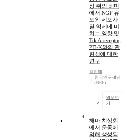
정 쥐의 해마
에서 NGF 유
도와 세포사
멸 억제에 미
치는 영향 및
Trk A receptor,
PI3-K와의 관
련성에 대한
연구
김현태
한국연구재단
(NRF)
원문보
기
4
해마 치상회
에서 운동에
의해 생성되