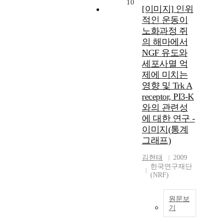
10
[이미지] 인위
적인 운동이
노화과정 쥐
의 해마에서
NGF 유도와
세포사멸 억
제에 미치는
영향 및 Trk A
receptor, PI3-K
와의 관련성
에 대한 연구 -
이미지(통계
그래프)
김현태
2009
한국연구재단
(NRF)
원문보
기