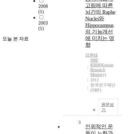
고립에 따른
2008
(1)
뇌간의 Raphe
Nuclei와
2003
Hippocampus
(1)
의 기능개선
에 미치는 영
오늘 본 자료
향
김현태
NRF
KRM(Korean
Research
Memory)
2012
한국연구재단
(NRF)
원문보
기
3
인위적인 운
동이 노화과