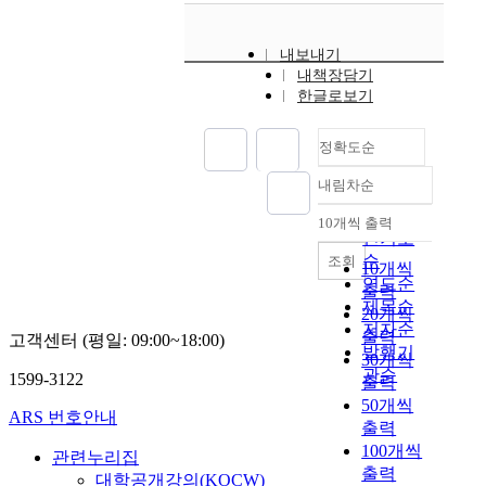
내보내기
내책장담기
한글로보기
정확도순
내림차순
정확도
순
10개씩 출력
내림차순
인기도
순
조회
10개씩
연도순
출력
제목순
20개씩
저자순
출력
고객센터 (평일: 09:00~18:00)
발행기
30개씩
관순
1599-3122
출력
50개씩
ARS 번호안내
출력
100개씩
관련누리집
출력
대학공개강의(KOCW)