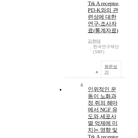
Trk A receptor,
PI3-K와의 관
련성에 대한
연구-조사자
료(통계자료)
김현태
한국연구재단
(NRF)
원문보
기
6
인위적인 운
동이 노화과
정 쥐의 해마
에서 NGF 유
도와 세포사
멸 억제에 미
치는 영향 및
Trk A receptor,