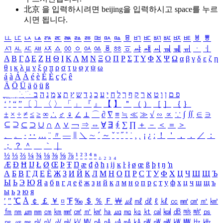
北京 을 입력하시려면
beijing
을 입력하시고 space를 누르
시면 됩니다.
ㅥ
ㅦ
ㅧ
ㅨ
ㅩ
ㅪ
ㅫ
ㅬ
ㅭ
ㅮ
ㅯ
ㅰ
ㅱ
ㅲ
ㅳ
ㅴ
ㅵ
ㅶ
ㅷ
ㅸ
ㅹ
ㅺ
ㅻ
ㅼ
ㅽ
ㅾ
ㅿ
ㆀ
ㆁ
ㆂ
ㆃ
ㆄ
ㆅ
ㆆ
ㆇ
ㆈ
ㆉ
ㆊ
ㆋ
ㆌ
ㆍ
ㆎ
Α
Β
Γ
Δ
Ε
Ζ
Η
Θ
Ι
Κ
Λ
Μ
Ν
Ξ
Ο
Π
Ρ
Σ
Τ
Υ
Φ
Χ
Ψ
Ω
α
β
γ
δ
ε
ζ
η
θ
ι
κ
λ
μ
ν
ξ
ο
π
ρ
σ
τ
υ
φ
χ
ψ
ω
á
à
Á
À
é
è
É
È
ç
Ç
ê
Ä
Ö
Ü
ä
ö
ü
ß
ְ
ֳ
ֲ
ֱ
ָ
ַ
ֵ
ֶ
ִ
ֹ
ּ
ֻ
ׂ
ׁ
ּ
ב
ה
נ
מ
צ
ת
ץ
ש
ד
ג
כ
ע
י
ח
ל
ך
ף
ק
ר
א
ט
ו
ן
ם
פ
‘
’
“
”
〔
〕
〈
〉
「
」
『
』
【
】
＂
（
）
［
］
｛
｝
±
×
÷
≠
≤
≥
∞
∴
♂
♀
∠
⊥
⌒
∂
∇
≡
≒
≪
≫
√
∽
∝
∵
∫
∬
∈
∋
⊆
⊇
⊂
⊃
∪
∩
∧
∨
￢
⇒
⇔
∀
∃
∮
∑
∏
＋
－
＜
＝
＞
、
。
·
‥
…
¨
〃
―
∥
＼
∼
´
～
ˇ
˘
˝
˚
˙
¸
˛
¡
¿
ː
！
＇
，
．
／
：
；
？
＾
＿
｀
｜
½
⅓
⅔
¼
¾
⅛
⅜
⅝
⅞
¹
²
³
⁴
ⁿ
₁
₂
₃
₄
Æ
Ð
Ħ
Ĳ
Ł
Ø
Œ
Þ
Ŧ
Ŋ
æ
đ
ð
ħ
ı
ĳ
ĸ
ŀ
ł
ø
œ
ß
þ
ŧ
ŋ
ŉ
А
Б
В
Г
Д
Е
Ё
Ж
З
И
Й
К
Л
М
Н
О
П
Р
С
Т
У
Ф
Х
Ц
Ч
Ш
Щ
Ъ
Ы
Ь
Э
Ю
Я
а
б
в
г
д
е
ё
ж
з
и
й
к
л
м
н
о
п
р
с
т
у
ф
х
ц
ч
ш
щ
ъ
ы
ь
э
ю
я
′
″
℃
Å
￠
￡
￥
¤
℉
‰
＄
％
Ｆ
￦
㎕
㎖
㎗
ℓ
㎘
㏄
㎣
㎤
㎥
㎦
㎙
㎚
㎛
㎜
㎝
㎞
㎟
㎠
㎡
㎢
㏊
㎍
㎎
㎏
㏏
㎈
㎉
㏈
㎧
㎨
㎰
㎱
㎲
㎳
㎴
㎵
㎶
㎷
㎸
㎹
㎀
㎁
㎂
㎃
㎄
㎺
㎻
㎽
㎾
㎿
㎐
㎑