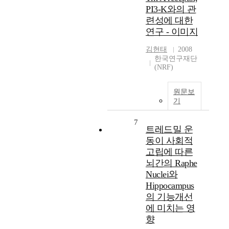
PI3-K와의 관
련성에 대한
연구 - 이미지
김현태
2008
한국연구재단
(NRF)
원문보
기
7
트레드밀 운
동이 사회적
고립에 따른
뇌간의 Raphe
Nuclei와
Hippocampus
의 기능개선
에 미치는 영
향