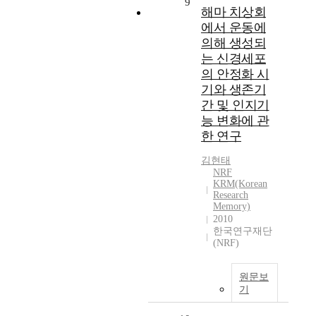
9
해마 치상회
에서 운동에
의해 생성되
는 신경세포
의 안정화 시
기와 생존기
간 및 인지기
능 변화에 관
한 연구
김현태
NRF
KRM(Korean
Research
Memory)
2010
한국연구재단
(NRF)
원문보
기