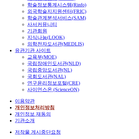
학술정보통계시스템(Rinfo)
외국학술지지원센터(FRIC)
학술관계분석서비스(SAM)
사서커뮤니티
기관회원
지식나눔(LOOK)
의학전자도서관(MEDLIS)
유관기관 사이트
교육부(MOE)
국립장애인도서관(NLD)
국립중앙도서관(NL)
국회도서관(NAL)
연구윤리정보포털(CRE)
사이언스온 (ScienceON)
이용약관
개인정보처리방침
개인정보 재동의
기관소개
저작물 게시중단요청