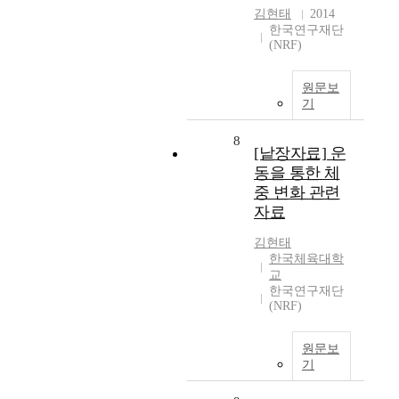
김현태
2014
한국연구재단
(NRF)
원문보
기
8
[낱장자료] 운
동을 통한 체
중 변화 관련
자료
김현태
한국체육대학
교
한국연구재단
(NRF)
원문보
기