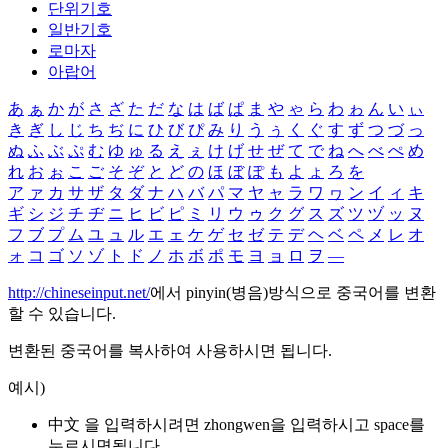
단위기호
일반기호
로마자
아랍어
あ
ぁ
か
が
さ
ざ
た
だ
な
は
ば
ぱ
ま
や
ゃ
ら
わ
ゎ
ん
い
ぃ
き
ぎ
し
じ
ち
ぢ
に
ひ
び
ぴ
み
り
う
ぅ
く
ぐ
す
ず
つ
づ
っ
ぬ
ふ
ぶ
ぷ
む
ゆ
ゅ
る
え
ぇ
け
げ
せ
ぜ
て
で
ね
へ
べ
ぺ
め
れ
お
ぉ
こ
ご
そ
ぞ
と
ど
の
ほ
ぼ
ぽ
も
よ
ょ
ろ
を
ア
ァ
カ
サ
ザ
タ
ダ
ナ
ハ
バ
パ
マ
ヤ
ャ
ラ
ワ
ヮ
ン
イ
ィ
キ
ギ
シ
ジ
チ
ヂ
ニ
ヒ
ビ
ピ
ミ
リ
ウ
ゥ
ク
グ
ス
ズ
ツ
ヅ
ッ
ヌ
フ
ブ
プ
ム
ユ
ュ
ル
エ
ェ
ケ
ゲ
セ
ゼ
テ
デ
ヘ
ベ
ペ
メ
レ
オ
ォ
コ
ゴ
ソ
ゾ
ト
ド
ノ
ホ
ボ
ポ
モ
ヨ
ョ
ロ
ヲ
―
http://chineseinput.net/
에서 pinyin(병음)방식으로 중국어를 변환
할 수 있습니다.
변환된 중국어를 복사하여 사용하시면 됩니다.
예시)
中文 을 입력하시려면
zhongwen
을 입력하시고 space를
누르시면됩니다.