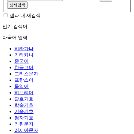
상세검색
결과 내 재검색
인기 검색어
다국어 입력
히라가나
가타카나
중국어
한글고어
그리스문자
프랑스어
독일어
히브리어
괄호기호
학술기호
기술기호
첨자기호
라틴문자
러시아문자