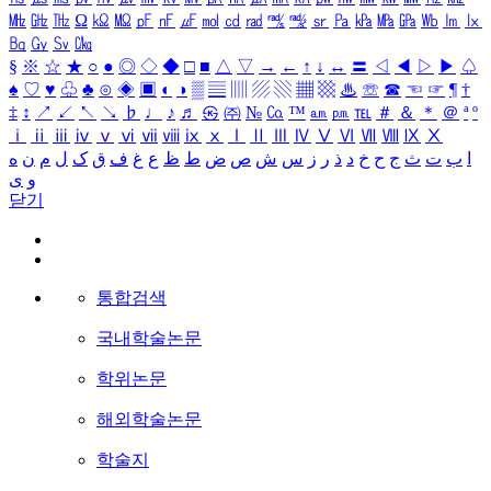
㎒
㎓
㎔
Ω
㏀
㏁
㎊
㎋
㎌
㏖
㏅
㎭
㎮
㎯
㏛
㎩
㎪
㎫
㎬
㏝
㏐
㏓
㏃
㏉
㏜
㏆
§
※
☆
★
○
●
◎
◇
◆
□
■
△
▽
→
←
↑
↓
↔
〓
◁
◀
▷
▶
♤
♠
♡
♥
♧
♣
⊙
◈
▣
◐
◑
▒
▤
▥
▨
▧
▦
▩
♨
☏
☎
☜
☞
¶
†
‡
↕
↗
↙
↖
↘
♭
♩
♪
♬
㉿
㈜
№
㏇
™
㏂
㏘
℡
＃
＆
＊
＠
ª
º
ⅰ
ⅱ
ⅲ
ⅳ
ⅴ
ⅵ
ⅶ
ⅷ
ⅸ
ⅹ
Ⅰ
Ⅱ
Ⅲ
Ⅳ
Ⅴ
Ⅵ
Ⅶ
Ⅷ
Ⅸ
Ⅹ
ا
ب
ت
ث
ج
ح
خ
د
ذ
ر
ز
س
ش
ص
ض
ط
ظ
ع
غ
ف
ق
ک
ل
م
ن
ه
و
ی
닫기
통합검색
국내학술논문
학위논문
해외학술논문
학술지