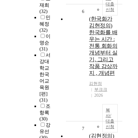
대출
재희
신청
(32)
6
민
(한국화가
혜정
김현정의)
(32)
한국화를 배
이
우는 시간 :
명순
전통 회화의
(31)
개념부터 실
서
기, 그리고
강대
작품 감상까
학교
지 , 개념편
한국
어교
김현정
육원
부크크
[편]
2026
(31)
조
복
항록
사/
(30)
대출
강
신청
7
유선
(김현정의)
(30)