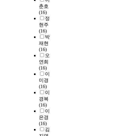
춘호
(16)
정
현주
(16)
박
재현
(16)
오
연희
(16)
이
미경
(16)
이
경복
(16)
이
은경
(16)
김
지연