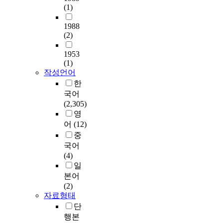
(1)
1988
(2)
1953
(1)
작성언어
한
국어
(2,305)
영
어
(12)
중
국어
(4)
일
본어
(2)
자료형태
단
행본