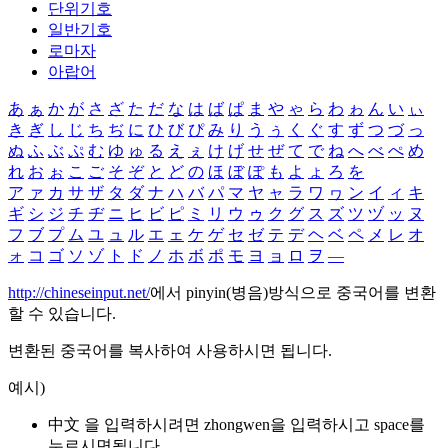
단위기호
일반기호
로마자
아랍어
あ
ぁ
か
が
さ
ざ
た
だ
な
は
ば
ぱ
ま
や
ゃ
ら
わ
ゎ
ん
い
ぃ
き
ぎ
し
じ
ち
ぢ
に
ひ
び
ぴ
み
り
う
ぅ
く
ぐ
す
ず
つ
づ
っ
ぬ
ふ
ぶ
ぷ
む
ゆ
ゅ
る
え
ぇ
け
げ
せ
ぜ
て
で
ね
へ
べ
ぺ
め
れ
お
ぉ
こ
ご
そ
ぞ
と
ど
の
ほ
ぼ
ぽ
も
よ
ょ
ろ
を
ア
ァ
カ
サ
ザ
タ
ダ
ナ
ハ
バ
パ
マ
ヤ
ャ
ラ
ワ
ヮ
ン
イ
ィ
キ
ギ
シ
ジ
チ
ヂ
ニ
ヒ
ビ
ピ
ミ
リ
ウ
ゥ
ク
グ
ス
ズ
ツ
ヅ
ッ
ヌ
フ
ブ
プ
ム
ユ
ュ
ル
エ
ェ
ケ
ゲ
セ
ゼ
テ
デ
ヘ
ベ
ペ
メ
レ
オ
ォ
コ
ゴ
ソ
ゾ
ト
ド
ノ
ホ
ボ
ポ
モ
ヨ
ョ
ロ
ヲ
―
http://chineseinput.net/
에서 pinyin(병음)방식으로 중국어를 변환
할 수 있습니다.
변환된 중국어를 복사하여 사용하시면 됩니다.
예시)
中文 을 입력하시려면
zhongwen
을 입력하시고 space를
누르시면됩니다.