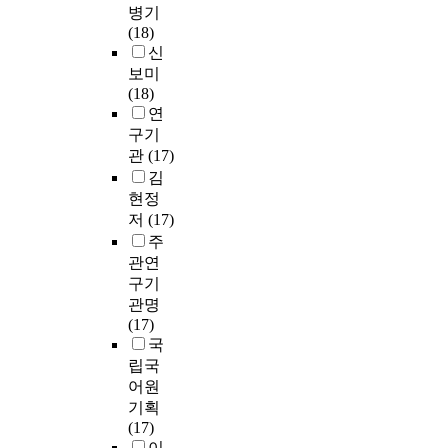
병기
(18)
신
보미
(18)
연
구기
관
(17)
김
현정
저
(17)
주
관연
구기
관명
(17)
국
립국
어원
기획
(17)
이