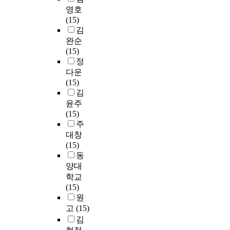
영호
(15)
김
완순
(15)
정
다운
(15)
김
윤주
(15)
주
대창
(15)
동
양대
학교
(15)
원
고
(15)
김