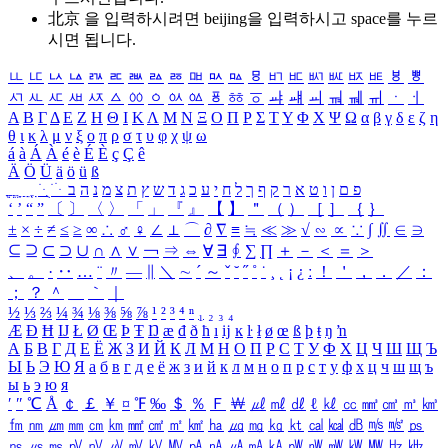
北京 을 입력하시려면
beijing
을 입력하시고 space를 누르
시면 됩니다.
ㅥ
ㅦ
ㅧ
ㅨ
ㅩ
ㅪ
ㅫ
ㅬ
ㅭ
ㅮ
ㅯ
ㅰ
ㅱ
ㅲ
ㅳ
ㅴ
ㅵ
ㅶ
ㅷ
ㅸ
ㅹ
ㅺ
ㅻ
ㅼ
ㅽ
ㅾ
ㅿ
ㆀ
ㆁ
ㆂ
ㆃ
ㆄ
ㆅ
ㆆ
ㆇ
ㆈ
ㆉ
ㆊ
ㆋ
ㆌ
ㆍ
ㆎ
Α
Β
Γ
Δ
Ε
Ζ
Η
Θ
Ι
Κ
Λ
Μ
Ν
Ξ
Ο
Π
Ρ
Σ
Τ
Υ
Φ
Χ
Ψ
Ω
α
β
γ
δ
ε
ζ
η
θ
ι
κ
λ
μ
ν
ξ
ο
π
ρ
σ
τ
υ
φ
χ
ψ
ω
á
à
Á
À
é
è
É
È
ç
Ç
ê
Ä
Ö
Ü
ä
ö
ü
ß
ְ
ֳ
ֲ
ֱ
ָ
ַ
ֵ
ֶ
ִ
ֹ
ּ
ֻ
ׂ
ׁ
ּ
ב
ה
נ
מ
צ
ת
ץ
ש
ד
ג
כ
ע
י
ח
ל
ך
ף
ק
ר
א
ט
ו
ן
ם
פ
‘
’
“
”
〔
〕
〈
〉
「
」
『
』
【
】
＂
（
）
［
］
｛
｝
±
×
÷
≠
≤
≥
∞
∴
♂
♀
∠
⊥
⌒
∂
∇
≡
≒
≪
≫
√
∽
∝
∵
∫
∬
∈
∋
⊆
⊇
⊂
⊃
∪
∩
∧
∨
￢
⇒
⇔
∀
∃
∮
∑
∏
＋
－
＜
＝
＞
、
。
·
‥
…
¨
〃
―
∥
＼
∼
´
～
ˇ
˘
˝
˚
˙
¸
˛
¡
¿
ː
！
＇
，
．
／
：
；
？
＾
＿
｀
｜
½
⅓
⅔
¼
¾
⅛
⅜
⅝
⅞
¹
²
³
⁴
ⁿ
₁
₂
₃
₄
Æ
Ð
Ħ
Ĳ
Ł
Ø
Œ
Þ
Ŧ
Ŋ
æ
đ
ð
ħ
ı
ĳ
ĸ
ŀ
ł
ø
œ
ß
þ
ŧ
ŋ
ŉ
А
Б
В
Г
Д
Е
Ё
Ж
З
И
Й
К
Л
М
Н
О
П
Р
С
Т
У
Ф
Х
Ц
Ч
Ш
Щ
Ъ
Ы
Ь
Э
Ю
Я
а
б
в
г
д
е
ё
ж
з
и
й
к
л
м
н
о
п
р
с
т
у
ф
х
ц
ч
ш
щ
ъ
ы
ь
э
ю
я
′
″
℃
Å
￠
￡
￥
¤
℉
‰
＄
％
Ｆ
￦
㎕
㎖
㎗
ℓ
㎘
㏄
㎣
㎤
㎥
㎦
㎙
㎚
㎛
㎜
㎝
㎞
㎟
㎠
㎡
㎢
㏊
㎍
㎎
㎏
㏏
㎈
㎉
㏈
㎧
㎨
㎰
㎱
㎲
㎳
㎴
㎵
㎶
㎷
㎸
㎹
㎀
㎁
㎂
㎃
㎄
㎺
㎻
㎽
㎾
㎿
㎐
㎑