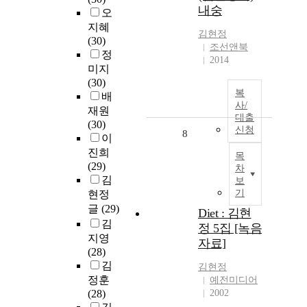
내숭
오
지혜
김현정
(30)
조선앤북
정
2014
미지
(30)
복
배
사/
재원
대출
(30)
신청
8
이
진희
목
(29)
차
김
보
기
현정
글
(29)
Diet : 김현
김
정 5집 [녹음
지영
자료]
(28)
김
김현정
정훈
예전미디어
(28)
2002