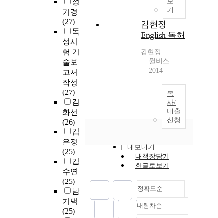
정
보
기
기경
(27)
김현정
독
English 독해
성시
험 기
김현정
윌비스
술보
2014
고서
작성
(27)
복
김
사/
대출
화선
신청
(26)
김
은정
내보내기
(25)
내책장담기
김
한글로보기
수연
(25)
정확도순
남
기택
내림차순
정확도
(25)