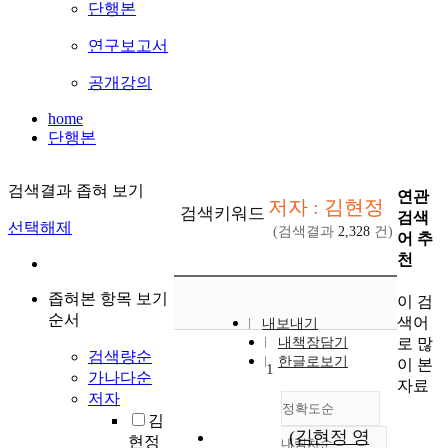
단행본
연구보고서
공개강의
home
단행본
검색결과 좁혀 보기
연관
저자 : 김현정
검색키워드
검색
선택해제
(검색결과
2,328
건)
어 추
천
좁혀본 항목 보기
이 검
순서
색어
내보내기
로 많
내책장담기
검색량순
한글로보기
이 본
1
가나다순
자료
저자
정확도순
김
(김현정 영
현정
내림차순