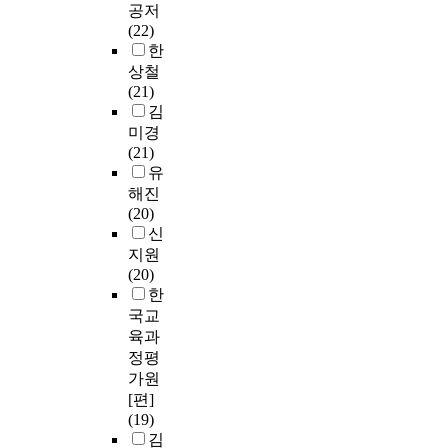
공저
(22)
한
상철
(21)
김
미경
(21)
유
해진
(20)
신
지원
(20)
한
국교
육과
정평
가원
[편]
(19)
김