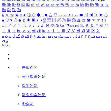
㎒
㎓
㎔
Ω
㏀
㏁
㎊
㎋
㎌
㏖
㏅
㎭
㎮
㎯
㏛
㎩
㎪
㎫
㎬
㏝
㏐
㏓
㏃
㏉
㏜
㏆
§
※
☆
★
○
●
◎
◇
◆
□
■
△
▽
→
←
↑
↓
↔
〓
◁
◀
▷
▶
♤
♠
♡
♥
♧
♣
⊙
◈
▣
◐
◑
▒
▤
▥
▨
▧
▦
▩
♨
☏
☎
☜
☞
¶
†
‡
↕
↗
↙
↖
↘
♭
♩
♪
♬
㉿
㈜
№
㏇
™
㏂
㏘
℡
＃
＆
＊
＠
ª
º
ⅰ
ⅱ
ⅲ
ⅳ
ⅴ
ⅵ
ⅶ
ⅷ
ⅸ
ⅹ
Ⅰ
Ⅱ
Ⅲ
Ⅳ
Ⅴ
Ⅵ
Ⅶ
Ⅷ
Ⅸ
Ⅹ
ا
ب
ت
ث
ج
ح
خ
د
ذ
ر
ز
س
ش
ص
ض
ط
ظ
ع
غ
ف
ق
ک
ل
م
ن
ه
و
ی
닫기
통합검색
국내학술논문
학위논문
해외학술논문
학술지