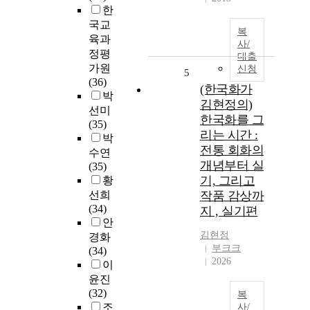
한
국교
복
육과
사/
정평
대출
가원
신청
5
(36)
(한국화가
박
김현정의)
선미
한국화를 그
(35)
리는 시간 :
박
전통 회화의
수연
개념부터 실
(35)
기, 그리고
황
선희
작품 감상까
(34)
지 , 실기편
안
김현정
경화
부크크
(34)
2026
이
윤진
(32)
복
조
사/