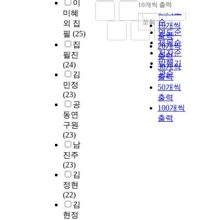
순
이
10개씩 출력
내림차순
인기도
미혜
순
조회
외 집
10개씩
연도순
필
(25)
출력
제목순
집
20개씩
저자순
필진
출력
발행기
(24)
30개씩
관순
김
출력
민정
50개씩
(23)
출력
공
100개씩
동연
출력
구원
(23)
남
진주
(23)
김
정현
(22)
김
현정