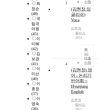
신청
3
최
정순
(김현정 잉
(48)
글리쉬)
국
Voca
립국
김현정
어원
윌비스
(45)
2014
이
미혜
(42)
복
김
사/
대출
보경
신청
(41)
4
이
(김현정) 영
미선
어 : 논리기
(40)
반어휘 =
이
Hyunjung
효정
English
(37)
이
김현정
영숙
윌비스
(36)
2013