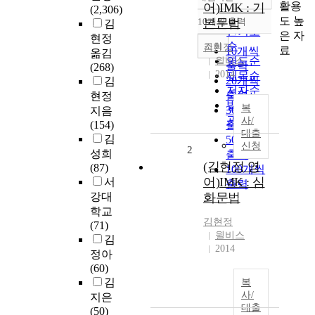
정확도
활용
어)IMK : 기
(2,306)
순
도 높
10개씩 출력
본문법
김
내림차순
인기도
은 자
현정
순
조회
김현정
료
10개씩
옮김
연도순
윌비스
출력
(268)
2014
제목순
20개씩
김
저자순
출력
현정
발행기
복
30개씩
지음
관순
사/
(154)
출력
대출
김
50개씩
신청
2
성희
출력
(김현정 영
(87)
100개씩
어)IMK : 심
서
출력
강대
화문법
학교
김현정
(71)
윌비스
김
2014
정아
(60)
김
복
사/
지은
대출
(50)