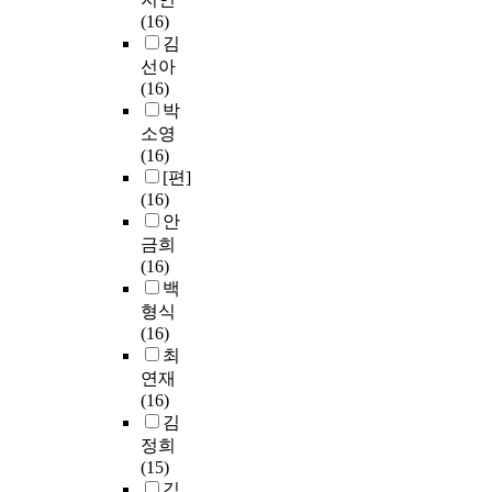
(16)
김
선아
(16)
박
소영
(16)
[편]
(16)
안
금희
(16)
백
형식
(16)
최
연재
(16)
김
정희
(15)
김