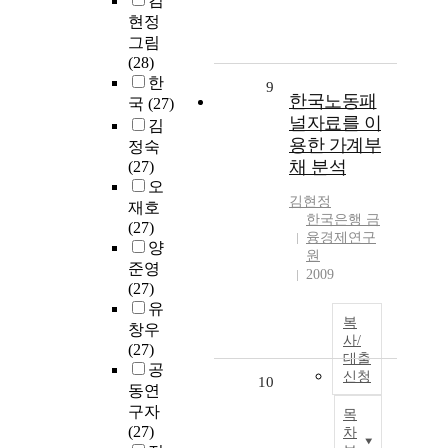
김
현정
그림
(28)
한
9
한국노동패
국
(27)
널자료를 이
김
용한 가계부
정숙
채 분석
(27)
오
김현정
재호
한국은행 금
(27)
융경제연구
양
원
준영
2009
(27)
유
복
창우
사/
(27)
대출
공
신청
10
동연
구자
목
(27)
차