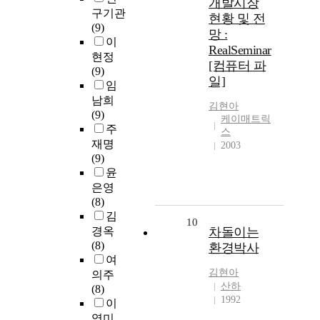
개발시장
구기관
현황 및 전
(9)
망 :
이
RealSeminar
현정
[컴퓨터 파
(9)
일]
임
남희
김현아
(9)
케이매트릭
주
스
재명
2003
(9)
윤
은영
(8)
김
10
경옥
차돌이는
(8)
환경박사
여
김현아
의주
산하
(8)
1992
이
영미