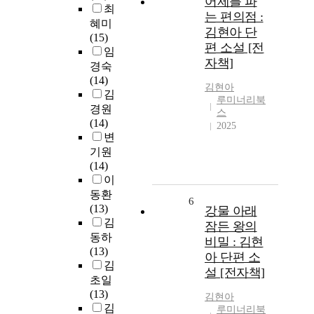
어제를 파
최
는 편의점 :
혜미
김현아 단
(15)
편 소설 [전
임
자책]
경숙
(14)
김현아
김
루미너리북
경원
스
(14)
2025
변
기원
(14)
이
동환
6
(13)
강물 아래
김
잠든 왕의
동하
비밀 : 김현
(13)
아 단편 소
김
설 [전자책]
초일
(13)
김현아
김
루미너리북