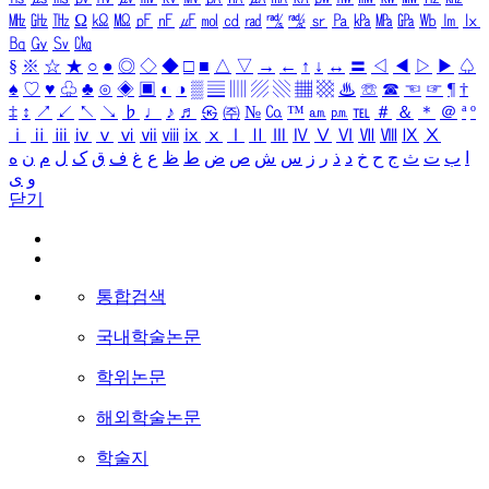
㎒
㎓
㎔
Ω
㏀
㏁
㎊
㎋
㎌
㏖
㏅
㎭
㎮
㎯
㏛
㎩
㎪
㎫
㎬
㏝
㏐
㏓
㏃
㏉
㏜
㏆
§
※
☆
★
○
●
◎
◇
◆
□
■
△
▽
→
←
↑
↓
↔
〓
◁
◀
▷
▶
♤
♠
♡
♥
♧
♣
⊙
◈
▣
◐
◑
▒
▤
▥
▨
▧
▦
▩
♨
☏
☎
☜
☞
¶
†
‡
↕
↗
↙
↖
↘
♭
♩
♪
♬
㉿
㈜
№
㏇
™
㏂
㏘
℡
＃
＆
＊
＠
ª
º
ⅰ
ⅱ
ⅲ
ⅳ
ⅴ
ⅵ
ⅶ
ⅷ
ⅸ
ⅹ
Ⅰ
Ⅱ
Ⅲ
Ⅳ
Ⅴ
Ⅵ
Ⅶ
Ⅷ
Ⅸ
Ⅹ
ا
ب
ت
ث
ج
ح
خ
د
ذ
ر
ز
س
ش
ص
ض
ط
ظ
ع
غ
ف
ق
ک
ل
م
ن
ه
و
ی
닫기
통합검색
국내학술논문
학위논문
해외학술논문
학술지