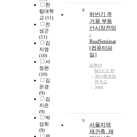
한
8
림대학
하반기 주
교
(11)
거용 부동
전
산시장전망
성곤
:
(11)
RealSeminar
김
[컴퓨터파
지영
일]
(10)
서
김현아
정완
M.I.C.E 한
(10)
국산학경영
김
연구소
은경
2004
(9)
김
지은
(9)
박
9
성희
서울지역
(9)
재건축, 재
연