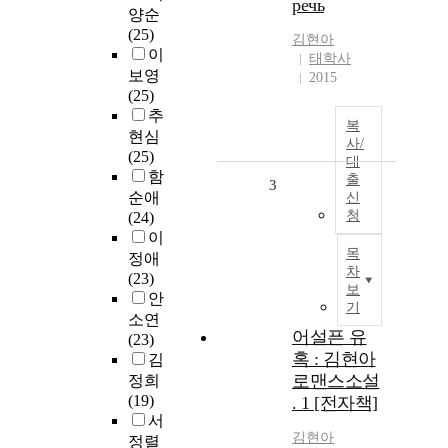
речь
양순
(25)
김현아
이
태학사
보영
2015
(25)
추
복
현심
사/
(25)
대
함
출
3
순애
신
청
(24)
이
목
정애
차
(23)
보
안
기
소연
어설픈 유
(23)
혹 : 김현아
김
로맨스소설
정희
(19)
. 1 [전자책]
서
김현아
정렬