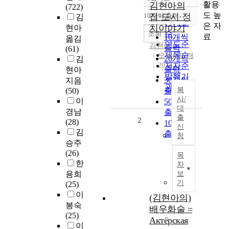
정확도
활용
김현아의
(722)
순
도 높
10개씩 출력
집·도시·정
김
내림차순
인기도
은 자
치이야기
현아
순
조회
료
10개씩
옮김
연도순
김현아
출력
(61)
제목순
오늘의미래
20개씩
김
2023
저자순
출력
현아
발행기
30개씩
지음
관순
복
(50)
출력
사/
이
50개씩
대
경남
출력
출
2
(28)
100개씩
신
김
출력
청
승주
(26)
목
한
차
용희
보
기
(25)
이
(김현아의)
봉숙
배우화술 =
(25)
Актёрская
이