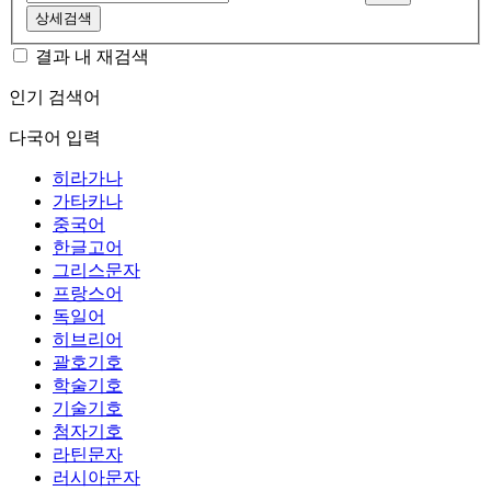
상세검색
결과 내 재검색
인기 검색어
다국어 입력
히라가나
가타카나
중국어
한글고어
그리스문자
프랑스어
독일어
히브리어
괄호기호
학술기호
기술기호
첨자기호
라틴문자
러시아문자