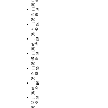
(6)
이
성렬
(6)
김
지수
(6)
권
상희
(6)
이
영숙
(6)
윤
진호
(6)
임
성숙
(6)
이
대호
(6)