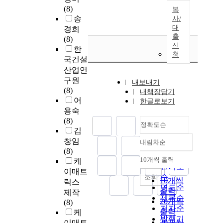
(8)
복
송
사/
대
경희
출
(8)
신
한
청
국건설
산업연
구원
내보내기
(8)
내책장담기
어
한글로보기
용숙
(8)
정확도순
김
창임
내림차순
정확도
(8)
순
10개씩 출력
케
내림차순
인기도
이매트
순
조회
10개씩
릭스
연도순
출력
제작
제목순
20개씩
(8)
저자순
출력
케
발행기
30개씩
이매트