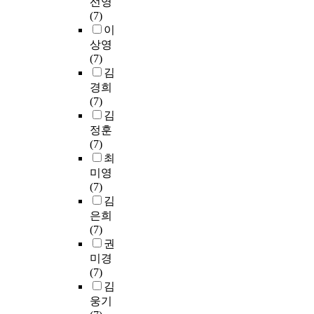
선영
(7)
이
상영
(7)
김
경희
(7)
김
정훈
(7)
최
미영
(7)
김
은희
(7)
권
미경
(7)
김
웅기