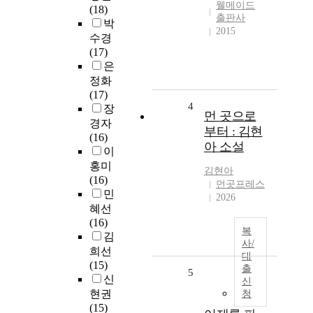
웰메이드
(18)
출판사
박
2015
수경
(17)
은
정화
(17)
4
장
먼 곳으로
경자
부터 : 김현
(16)
아 소설
이
홍미
김현아
(16)
먼곳프레스
민
2026
혜선
(16)
복
김
사/
희선
대
(15)
출
5
신
신
현권
청
(15)