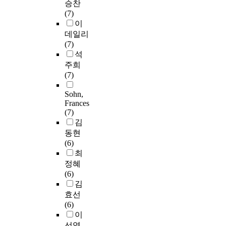
승찬
(7)
이
데일리
(7)
석
주희
(7)
Sohn,
Frances
(7)
김
동현
(6)
최
정혜
(6)
김
효선
(6)
이
선영