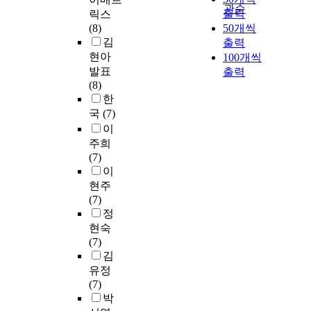
관순
출력
릭스
(8)
50개씩
김
출력
현아
100개씩
발표
출력
(8)
한
국
(7)
이
주희
(7)
이
현주
(7)
정
현숙
(7)
김
유정
(7)
박