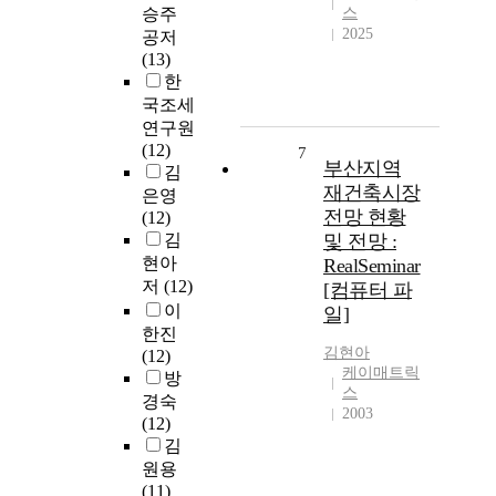
승주
스
2025
공저
(13)
한
국조세
연구원
(12)
7
부산지역
김
재건축시장
은영
전망 현황
(12)
김
및 전망 :
현아
RealSeminar
저
(12)
[컴퓨터 파
이
일]
한진
김현아
(12)
케이매트릭
방
스
경숙
2003
(12)
김
원용
(11)