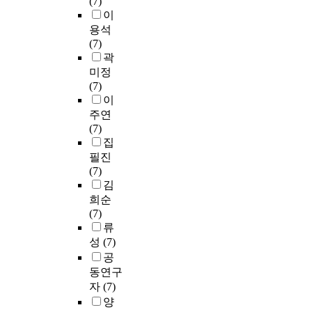
(7)
이
용석
(7)
곽
미정
(7)
이
주연
(7)
집
필진
(7)
김
희순
(7)
류
성
(7)
공
동연구
자
(7)
양