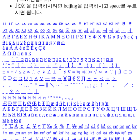
北京 을 입력하시려면
beijing
을 입력하시고 space를 누르
시면 됩니다.
ㅥ
ㅦ
ㅧ
ㅨ
ㅩ
ㅪ
ㅫ
ㅬ
ㅭ
ㅮ
ㅯ
ㅰ
ㅱ
ㅲ
ㅳ
ㅴ
ㅵ
ㅶ
ㅷ
ㅸ
ㅹ
ㅺ
ㅻ
ㅼ
ㅽ
ㅾ
ㅿ
ㆀ
ㆁ
ㆂ
ㆃ
ㆄ
ㆅ
ㆆ
ㆇ
ㆈ
ㆉ
ㆊ
ㆋ
ㆌ
ㆍ
ㆎ
Α
Β
Γ
Δ
Ε
Ζ
Η
Θ
Ι
Κ
Λ
Μ
Ν
Ξ
Ο
Π
Ρ
Σ
Τ
Υ
Φ
Χ
Ψ
Ω
α
β
γ
δ
ε
ζ
η
θ
ι
κ
λ
μ
ν
ξ
ο
π
ρ
σ
τ
υ
φ
χ
ψ
ω
á
à
Á
À
é
è
É
È
ç
Ç
ê
Ä
Ö
Ü
ä
ö
ü
ß
ְ
ֳ
ֲ
ֱ
ָ
ַ
ֵ
ֶ
ִ
ֹ
ּ
ֻ
ׂ
ׁ
ּ
ב
ה
נ
מ
צ
ת
ץ
ש
ד
ג
כ
ע
י
ח
ל
ך
ף
ק
ר
א
ט
ו
ן
ם
פ
‘
’
“
”
〔
〕
〈
〉
「
」
『
』
【
】
＂
（
）
［
］
｛
｝
±
×
÷
≠
≤
≥
∞
∴
♂
♀
∠
⊥
⌒
∂
∇
≡
≒
≪
≫
√
∽
∝
∵
∫
∬
∈
∋
⊆
⊇
⊂
⊃
∪
∩
∧
∨
￢
⇒
⇔
∀
∃
∮
∑
∏
＋
－
＜
＝
＞
、
。
·
‥
…
¨
〃
―
∥
＼
∼
´
～
ˇ
˘
˝
˚
˙
¸
˛
¡
¿
ː
！
＇
，
．
／
：
；
？
＾
＿
｀
｜
½
⅓
⅔
¼
¾
⅛
⅜
⅝
⅞
¹
²
³
⁴
ⁿ
₁
₂
₃
₄
Æ
Ð
Ħ
Ĳ
Ł
Ø
Œ
Þ
Ŧ
Ŋ
æ
đ
ð
ħ
ı
ĳ
ĸ
ŀ
ł
ø
œ
ß
þ
ŧ
ŋ
ŉ
А
Б
В
Г
Д
Е
Ё
Ж
З
И
Й
К
Л
М
Н
О
П
Р
С
Т
У
Ф
Х
Ц
Ч
Ш
Щ
Ъ
Ы
Ь
Э
Ю
Я
а
б
в
г
д
е
ё
ж
з
и
й
к
л
м
н
о
п
р
с
т
у
ф
х
ц
ч
ш
щ
ъ
ы
ь
э
ю
я
′
″
℃
Å
￠
￡
￥
¤
℉
‰
＄
％
Ｆ
￦
㎕
㎖
㎗
ℓ
㎘
㏄
㎣
㎤
㎥
㎦
㎙
㎚
㎛
㎜
㎝
㎞
㎟
㎠
㎡
㎢
㏊
㎍
㎎
㎏
㏏
㎈
㎉
㏈
㎧
㎨
㎰
㎱
㎲
㎳
㎴
㎵
㎶
㎷
㎸
㎹
㎀
㎁
㎂
㎃
㎄
㎺
㎻
㎽
㎾
㎿
㎐
㎑