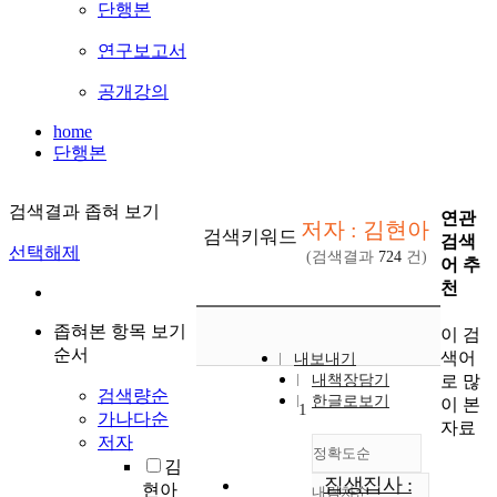
단행본
연구보고서
공개강의
home
단행본
검색결과 좁혀 보기
연관
저자 : 김현아
검색키워드
검색
선택해제
(검색결과
724
건)
어 추
천
좁혀본 항목 보기
이 검
순서
색어
내보내기
로 많
내책장담기
검색량순
한글로보기
이 본
1
가나다순
자료
저자
정확도순
김
집생집사 :
현아
내림차순