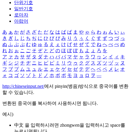
단위기호
일반기호
로마자
아랍어
あ
ぁ
か
が
さ
ざ
た
だ
な
は
ば
ぱ
ま
や
ゃ
ら
わ
ゎ
ん
い
ぃ
き
ぎ
し
じ
ち
ぢ
に
ひ
び
ぴ
み
り
う
ぅ
く
ぐ
す
ず
つ
づ
っ
ぬ
ふ
ぶ
ぷ
む
ゆ
ゅ
る
え
ぇ
け
げ
せ
ぜ
て
で
ね
へ
べ
ぺ
め
れ
お
ぉ
こ
ご
そ
ぞ
と
ど
の
ほ
ぼ
ぽ
も
よ
ょ
ろ
を
ア
ァ
カ
サ
ザ
タ
ダ
ナ
ハ
バ
パ
マ
ヤ
ャ
ラ
ワ
ヮ
ン
イ
ィ
キ
ギ
シ
ジ
チ
ヂ
ニ
ヒ
ビ
ピ
ミ
リ
ウ
ゥ
ク
グ
ス
ズ
ツ
ヅ
ッ
ヌ
フ
ブ
プ
ム
ユ
ュ
ル
エ
ェ
ケ
ゲ
セ
ゼ
テ
デ
ヘ
ベ
ペ
メ
レ
オ
ォ
コ
ゴ
ソ
ゾ
ト
ド
ノ
ホ
ボ
ポ
モ
ヨ
ョ
ロ
ヲ
―
http://chineseinput.net/
에서 pinyin(병음)방식으로 중국어를 변환
할 수 있습니다.
변환된 중국어를 복사하여 사용하시면 됩니다.
예시)
中文 을 입력하시려면
zhongwen
을 입력하시고 space를
누르시면됩니다.