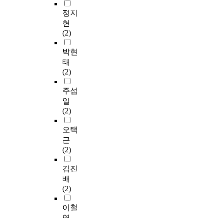
정지
현
(2)
박현
태
(2)
주섭
일
(2)
오택
근
(2)
김진
배
(2)
이철
영