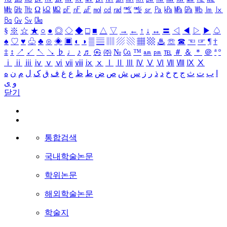
㎒
㎓
㎔
Ω
㏀
㏁
㎊
㎋
㎌
㏖
㏅
㎭
㎮
㎯
㏛
㎩
㎪
㎫
㎬
㏝
㏐
㏓
㏃
㏉
㏜
㏆
§
※
☆
★
○
●
◎
◇
◆
□
■
△
▽
→
←
↑
↓
↔
〓
◁
◀
▷
▶
♤
♠
♡
♥
♧
♣
⊙
◈
▣
◐
◑
▒
▤
▥
▨
▧
▦
▩
♨
☏
☎
☜
☞
¶
†
‡
↕
↗
↙
↖
↘
♭
♩
♪
♬
㉿
㈜
№
㏇
™
㏂
㏘
℡
＃
＆
＊
＠
ª
º
ⅰ
ⅱ
ⅲ
ⅳ
ⅴ
ⅵ
ⅶ
ⅷ
ⅸ
ⅹ
Ⅰ
Ⅱ
Ⅲ
Ⅳ
Ⅴ
Ⅵ
Ⅶ
Ⅷ
Ⅸ
Ⅹ
ا
ب
ت
ث
ج
ح
خ
د
ذ
ر
ز
س
ش
ص
ض
ط
ظ
ع
غ
ف
ق
ک
ل
م
ن
ه
و
ی
닫기
통합검색
국내학술논문
학위논문
해외학술논문
학술지