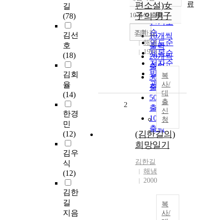
정확도
료
편소설)女
길
순
10개씩 출력
子의 男子
(78)
내림차순
인기도
순
조회
김한길
김선
10개씩
연도순
해냄
호
출력
1993
제목순
(18)
20개씩
저자순
출력
발행기
김회
복
30개씩
관순
율
사/
출력
대
(14)
50개씩
출
2
출력
신
한경
100개씩
청
민
출력
(김한길의)
(12)
희망일기
김우
김한길
식
해냄
(12)
2000
김한
길
복
지음
사/