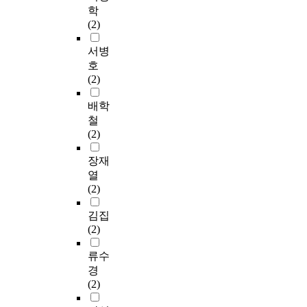
학
(2)
서병
호
(2)
배학
철
(2)
장재
열
(2)
김집
(2)
류수
경
(2)