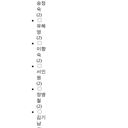
송정
숙
(2)
유혜
영
(2)
이향
숙
(2)
서인
원
(2)
정병
철
(2)
김기
남