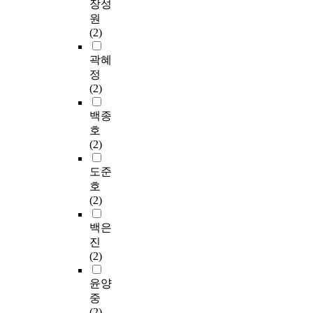
장성
원
(2)
곽혜
정
(2)
백종
호
(2)
도준
호
(2)
백은
진
(2)
윤양
중
(2)