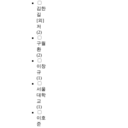
김한
길
[외]
저
(2)
구월
환
(2)
이창
규
(1)
서울
대학
교
(1)
이호
준