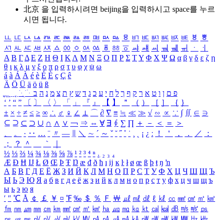
北京 을 입력하시려면
beijing
을 입력하시고 space를 누르
시면 됩니다.
ㅥ
ㅦ
ㅧ
ㅨ
ㅩ
ㅪ
ㅫ
ㅬ
ㅭ
ㅮ
ㅯ
ㅰ
ㅱ
ㅲ
ㅳ
ㅴ
ㅵ
ㅶ
ㅷ
ㅸ
ㅹ
ㅺ
ㅻ
ㅼ
ㅽ
ㅾ
ㅿ
ㆀ
ㆁ
ㆂ
ㆃ
ㆄ
ㆅ
ㆆ
ㆇ
ㆈ
ㆉ
ㆊ
ㆋ
ㆌ
ㆍ
ㆎ
Α
Β
Γ
Δ
Ε
Ζ
Η
Θ
Ι
Κ
Λ
Μ
Ν
Ξ
Ο
Π
Ρ
Σ
Τ
Υ
Φ
Χ
Ψ
Ω
α
β
γ
δ
ε
ζ
η
θ
ι
κ
λ
μ
ν
ξ
ο
π
ρ
σ
τ
υ
φ
χ
ψ
ω
á
à
Á
À
é
è
É
È
ç
Ç
ê
Ä
Ö
Ü
ä
ö
ü
ß
ְ
ֳ
ֲ
ֱ
ָ
ַ
ֵ
ֶ
ִ
ֹ
ּ
ֻ
ׂ
ׁ
ּ
ב
ה
נ
מ
צ
ת
ץ
ש
ד
ג
כ
ע
י
ח
ל
ך
ף
ק
ר
א
ט
ו
ן
ם
פ
‘
’
“
”
〔
〕
〈
〉
「
」
『
』
【
】
＂
（
）
［
］
｛
｝
±
×
÷
≠
≤
≥
∞
∴
♂
♀
∠
⊥
⌒
∂
∇
≡
≒
≪
≫
√
∽
∝
∵
∫
∬
∈
∋
⊆
⊇
⊂
⊃
∪
∩
∧
∨
￢
⇒
⇔
∀
∃
∮
∑
∏
＋
－
＜
＝
＞
、
。
·
‥
…
¨
〃
―
∥
＼
∼
´
～
ˇ
˘
˝
˚
˙
¸
˛
¡
¿
ː
！
＇
，
．
／
：
；
？
＾
＿
｀
｜
½
⅓
⅔
¼
¾
⅛
⅜
⅝
⅞
¹
²
³
⁴
ⁿ
₁
₂
₃
₄
Æ
Ð
Ħ
Ĳ
Ł
Ø
Œ
Þ
Ŧ
Ŋ
æ
đ
ð
ħ
ı
ĳ
ĸ
ŀ
ł
ø
œ
ß
þ
ŧ
ŋ
ŉ
А
Б
В
Г
Д
Е
Ё
Ж
З
И
Й
К
Л
М
Н
О
П
Р
С
Т
У
Ф
Х
Ц
Ч
Ш
Щ
Ъ
Ы
Ь
Э
Ю
Я
а
б
в
г
д
е
ё
ж
з
и
й
к
л
м
н
о
п
р
с
т
у
ф
х
ц
ч
ш
щ
ъ
ы
ь
э
ю
я
′
″
℃
Å
￠
￡
￥
¤
℉
‰
＄
％
Ｆ
￦
㎕
㎖
㎗
ℓ
㎘
㏄
㎣
㎤
㎥
㎦
㎙
㎚
㎛
㎜
㎝
㎞
㎟
㎠
㎡
㎢
㏊
㎍
㎎
㎏
㏏
㎈
㎉
㏈
㎧
㎨
㎰
㎱
㎲
㎳
㎴
㎵
㎶
㎷
㎸
㎹
㎀
㎁
㎂
㎃
㎄
㎺
㎻
㎽
㎾
㎿
㎐
㎑