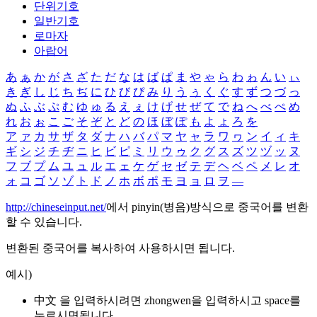
단위기호
일반기호
로마자
아랍어
あ
ぁ
か
が
さ
ざ
た
だ
な
は
ば
ぱ
ま
や
ゃ
ら
わ
ゎ
ん
い
ぃ
き
ぎ
し
じ
ち
ぢ
に
ひ
び
ぴ
み
り
う
ぅ
く
ぐ
す
ず
つ
づ
っ
ぬ
ふ
ぶ
ぷ
む
ゆ
ゅ
る
え
ぇ
け
げ
せ
ぜ
て
で
ね
へ
べ
ぺ
め
れ
お
ぉ
こ
ご
そ
ぞ
と
ど
の
ほ
ぼ
ぽ
も
よ
ょ
ろ
を
ア
ァ
カ
サ
ザ
タ
ダ
ナ
ハ
バ
パ
マ
ヤ
ャ
ラ
ワ
ヮ
ン
イ
ィ
キ
ギ
シ
ジ
チ
ヂ
ニ
ヒ
ビ
ピ
ミ
リ
ウ
ゥ
ク
グ
ス
ズ
ツ
ヅ
ッ
ヌ
フ
ブ
プ
ム
ユ
ュ
ル
エ
ェ
ケ
ゲ
セ
ゼ
テ
デ
ヘ
ベ
ペ
メ
レ
オ
ォ
コ
ゴ
ソ
ゾ
ト
ド
ノ
ホ
ボ
ポ
モ
ヨ
ョ
ロ
ヲ
―
http://chineseinput.net/
에서 pinyin(병음)방식으로 중국어를 변환
할 수 있습니다.
변환된 중국어를 복사하여 사용하시면 됩니다.
예시)
中文 을 입력하시려면
zhongwen
을 입력하시고 space를
누르시면됩니다.