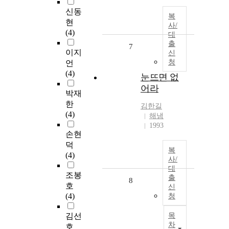
신동
복
현
사/
(4)
대
출
7
이지
신
청
언
(4)
눈뜨면 없
어라
박재
한
김한길
(4)
해냄
1993
손현
덕
복
(4)
사/
대
조봉
출
8
호
신
(4)
청
김선
목
차
호