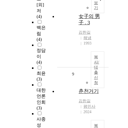
보
[외]
기
저
女子의 男
(4)
子 . 3
백은
김한길
림
해냄
(4)
1993
정담
이
복
(4)
사/
대
출
최윤
9
신
(3)
청
대한
춘천거기
언론
김한길
인회
평민사
(3)
2024
사종
성
복