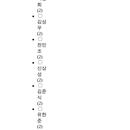
희
(2)
김성
우
(2)
전민
조
(2)
신상
성
(2)
김준
식
(2)
유한
준
(2)