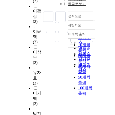
(2)
한글로보기
이광
상
정확도순
(2)
내림차순
정확도
이윤
순
10개씩 출력
내림차순
택
인기도
(2)
순
조회
10개씩
연도순
출력
이상
제목순
20개씩
우
저자순
출력
(2)
발행기
30개씩
관순
출력
유자
50개씩
효
출력
(2)
100개씩
이기
출력
백
(2)
박진