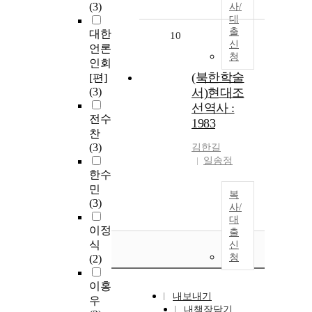
(3)
사/
대
출
대한
10
신
언론
청
인회
(북한학술
[편]
(3)
서)현대조
선역사 :
전수
1983
찬
(3)
김한길
일송정
한수
민
복
(3)
사/
대
이정
출
식
신
청
(2)
이홍
내보내기
우
내책장담기