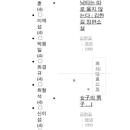
낙타는 따
훈
로 울지 않
(4)
는다 : 김한
이재
길 장편소
섭
설
(4)
김한길
박원
청하
1989
일
(4)
복
최경
사/
규
대
(4)
출
6
신
청
최형
석
女子의 男
(4)
子 . .1
신이
김한길
섭
해냄
(4)
1993