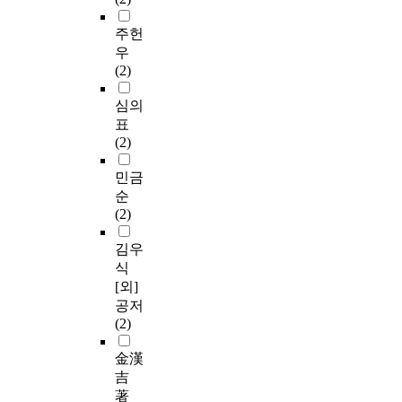
주헌
우
(2)
심의
표
(2)
민금
순
(2)
김우
식
[외]
공저
(2)
金漢
吉
著