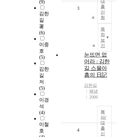
대
(9)
출
3
신
김한
청
길
著
목
(6)
차
보
이중
기
호
눈뜨면 없
(5)
어라 : 김한
길 스물아
김한
홉의 日記
길
저
김한길
(5)
해냄
2006
이경
석
복
(4)
사/
대
이철
출
4
호
신
(4)