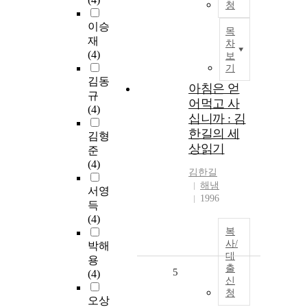
청
이승
목
재
차
(4)
보
기
김동
아침은 얻
규
어먹고 사
(4)
십니까 : 김
한길의 세
김형
상읽기
준
(4)
김한길
해냄
서영
1996
득
(4)
복
사/
박해
대
용
출
5
(4)
신
청
오상