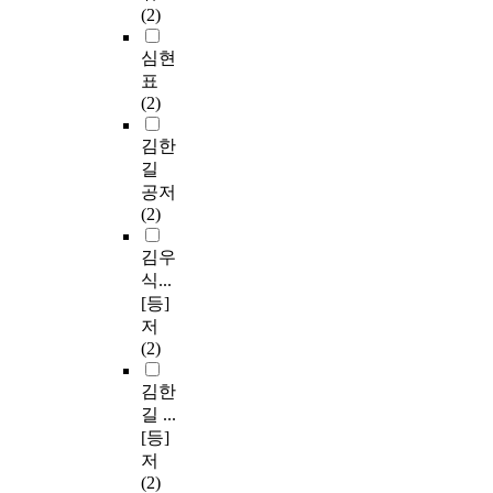
(2)
심현
표
(2)
김한
길
공저
(2)
김우
식...
[등]
저
(2)
김한
길 ...
[등]
저
(2)