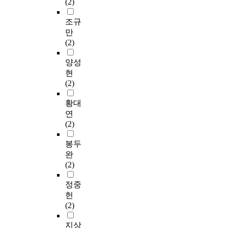
(2)
조규
만
(2)
양성
현
(2)
황대
연
(2)
봉두
완
(2)
정중
헌
(2)
지상