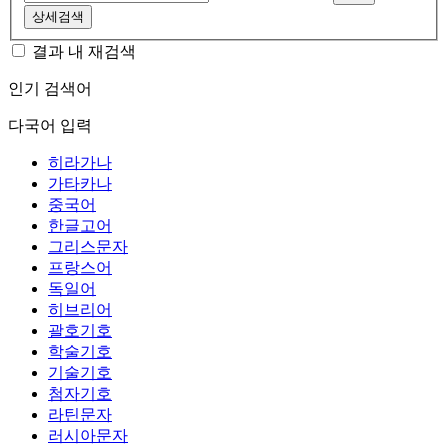
상세검색
결과 내 재검색
인기 검색어
다국어 입력
히라가나
가타카나
중국어
한글고어
그리스문자
프랑스어
독일어
히브리어
괄호기호
학술기호
기술기호
첨자기호
라틴문자
러시아문자