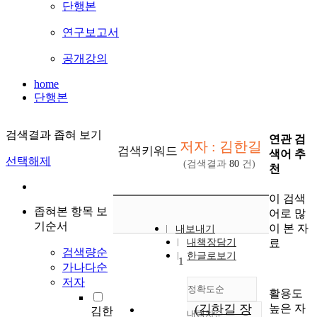
단행본
연구보고서
공개강의
home
단행본
검색결과 좁혀 보기
연관 검
저자 : 김한길
검색키워드
색어 추
선택해제
(검색결과
80
건)
천
이 검색
좁혀본 항목 보
어로 많
기순서
이 본 자
내보내기
료
내책장담기
검색량순
한글로보기
1
가나다순
저자
정확도순
활용도
높은 자
(김한길 장
김한
내림차순