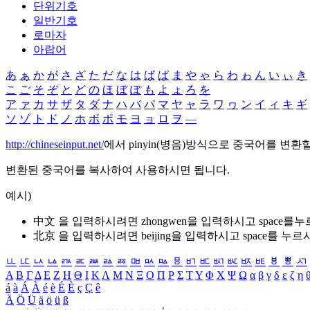
단위기호
일반기호
로마자
아랍어
あ
ぁ
か
が
さ
ざ
た
だ
な
は
ば
ぱ
ま
や
ゃ
ら
わ
ゎ
ん
い
ぃ
き
こ
ご
そ
ぞ
と
ど
の
ほ
ぼ
ぽ
も
よ
ょ
ろ
を
ア
ァ
カ
サ
ザ
タ
ダ
ナ
ハ
バ
パ
マ
ヤ
ャ
ラ
ワ
ヮ
ン
イ
ィ
キ
ギ
ソ
ゾ
ト
ド
ノ
ホ
ボ
ポ
モ
ヨ
ョ
ロ
ヲ
―
http://chineseinput.net/
에서 pinyin(병음)방식으로 중국어를 변환
변환된 중국어를 복사하여 사용하시면 됩니다.
예시)
中文 을 입력하시려면
zhongwen
을 입력하시고 space를
北京 을 입력하시려면
beijing
을 입력하시고 space를 누르
ㅥ
ㅦ
ㅧ
ㅨ
ㅩ
ㅪ
ㅫ
ㅬ
ㅭ
ㅮ
ㅯ
ㅰ
ㅱ
ㅲ
ㅳ
ㅴ
ㅵ
ㅶ
ㅷ
ㅸ
ㅹ
ㅺ
Α
Β
Γ
Δ
Ε
Ζ
Η
Θ
Ι
Κ
Λ
Μ
Ν
Ξ
Ο
Π
Ρ
Σ
Τ
Υ
Φ
Χ
Ψ
Ω
α
β
γ
δ
ε
ζ
η
á
à
Á
À
é
è
É
È
ç
Ç
ê
Ä
Ö
Ü
ä
ö
ü
ß