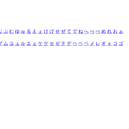
ぶ
ぷ
む
ゆ
ゅ
る
え
ぇ
け
げ
せ
ぜ
て
で
ね
へ
べ
ぺ
め
れ
お
ぉ
プ
ム
ユ
ュ
ル
エ
ェ
ケ
ゲ
セ
ゼ
テ
デ
ヘ
ベ
ペ
メ
レ
オ
ォ
コ
ゴ