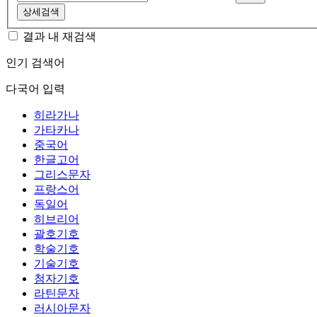
상세검색
결과 내 재검색
인기 검색어
다국어 입력
히라가나
가타카나
중국어
한글고어
그리스문자
프랑스어
독일어
히브리어
괄호기호
학술기호
기술기호
첨자기호
라틴문자
러시아문자