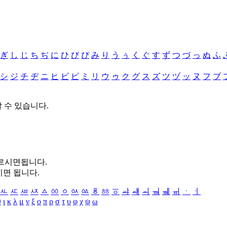
ぎ
し
じ
ち
ぢ
に
ひ
び
ぴ
み
り
う
ぅ
く
ぐ
す
ず
つ
づ
っ
ぬ
ふ
シ
ジ
チ
ヂ
ニ
ヒ
ビ
ピ
ミ
リ
ウ
ゥ
ク
グ
ス
ズ
ツ
ヅ
ッ
ヌ
フ
ブ
할 수 있습니다.
누르시면됩니다.
시면 됩니다.
ㅻ
ㅼ
ㅽ
ㅾ
ㅿ
ㆀ
ㆁ
ㆂ
ㆃ
ㆄ
ㆅ
ㆆ
ㆇ
ㆈ
ㆉ
ㆊ
ㆋ
ㆌ
ㆍ
ㆎ
θ
ι
κ
λ
μ
ν
ξ
ο
π
ρ
σ
τ
υ
φ
χ
ψ
ω