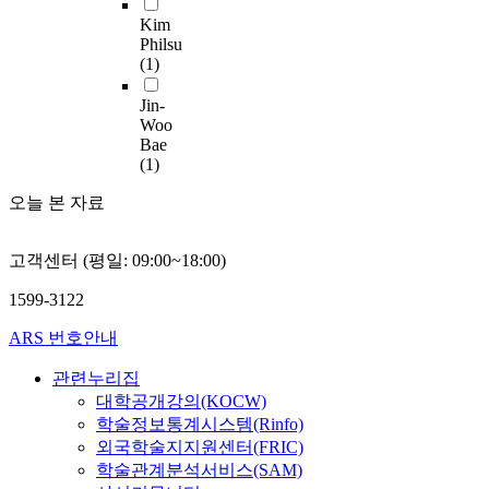
D
e
c
에
c
i
듬
s
Kim
r
서
g
n
플
Philsu
i
e
바
r
n
랫
(1)
T
g
a
울
o
i
폼
h
n
s
의
w
n
Jin-
을
e
e
e
서
t
g
Woo
제
f
d
t
신
h
Bae
o
안
u
o
h
을
(1)
.
f
하
n
r
e
해
I
t
였
d
i
오늘 본 자료
c
석
n
h
다
a
n
o
할
p
e
.
m
a
m
것
a
a
또
고객센터 (평일: 09:00~18:00)
e
d
p
이
r
u
한
n
e
e
다
t
t
1599-3122
,
t
q
t
.
i
o
진
a
u
i
ARS 번호안내
이
c
m
료
l
a
t
는
u
a
의
p
t
i
관련누리집
바
l
t
사
u
e
v
대학공개강의(KOCW)
울
a
i
결
r
l
e
학술정보통계시스템(Rinfo)
의
r
o
정
p
y
n
외국학술지지원센터(FRIC)
예
,
n
시
o
r
e
배
학술관계분석서비스(SAM)
C
s
스
s
e
s