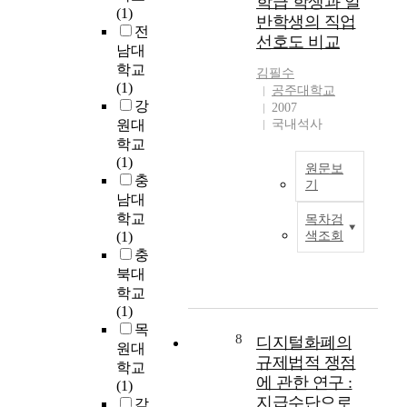
학급 학생과 일
응
s
(1)
’
n
반학생의 직업
급
i
전
s
d
선호도 비교
센
s
남대
a
u
터
t
학교
g
s
김필수
를
s
(1)
g
공주대학교
t
확
o
강
2007
r
r
대
f
원대
국내석사
e
y
하
t
학교
s
i
고
h
(1)
s
n
병
원문보
e
충
i
m
기
원
d
남대
v
o
간
A
o
e
학교
d
목차검
순
B
w
a
(1)
색조회
e
환
S
n
t
충
r
당
T
t
t
n
북대
직
R
o
i
s
학교
근
A
w
t
o
(1)
무
C
n
u
c
목
제
T
8
i
디지털화폐의
d
i
원대
등
n
규제법적 쟁점
e
e
학교
을
K
에 관한 연구 :
i
t
(1)
제
C
o
n
y
지급수단으로
감
안