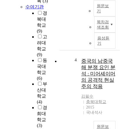
육
(3)
으
원문보
수여기관
로
기
경
강
A
북대
제
목차검
u
학교
성
색조회
t
(9)
을
o
고
띠
음성듣
n
려대
게
기
o
되
학교
m
어
(9)
o
4
있
동
중국의 남중국
u
음
국대
해 분쟁 요인 분
s
에
학교
석 : 미어셰이머
d
도
(6)
의 공격적 현실
r
불
부
주의 적용
i
구
산대
v
하
학교
김필수
i
고
(4)
충북대학교
n
응
경
2015
g
급
국내석사
희대
i
실
학교
s
의
(3)
원문보
a
진