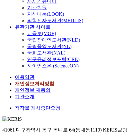
개
사서커뮤니티
h
t
템
e
g
s
념
i
기관회원
a
인
o
u
o
과
n
g
지식나눔(LOOK)
의
f
l
f
공
a
e
의학전자도서관(MEDLIS)
사
s
a
t
동
h
,
유관기관 사이트
들
p
t
h
체
a
p
교육부(MOE)
로
e
e
e
에
s
a
구
국립장애인도서관(NLD)
c
d
대
s
r
성
국립중앙도서관(NL)
i
s
c
한
h
t
된
국회도서관(NAL)
a
t
i
비
a
i
소
연구윤리정보포털(CRE)
l
a
t
전
r
a
통
사이언스온 (ScienceON)
e
b
y
이
p
l
플
d
l
a
구
l
a
랫
이용약관
u
e
n
약
y
u
폼
개인정보처리방침
c
c
d
의
t
t
을
개인정보 재동의
a
o
s
전
a
o
활
기관소개
t
i
o
통
k
n
성
i
n
l
과
e
o
화
저작물 게시중단요청
o
s
v
예
n
m
하
n
m
e
언
a
o
는
i
a
t
전
a
u
방
s
y
h
41061 대구광역시 동구 동내로 64(동내동1119) KERIS빌딩
승
g
s
법
t
p
e
에
g
d
으