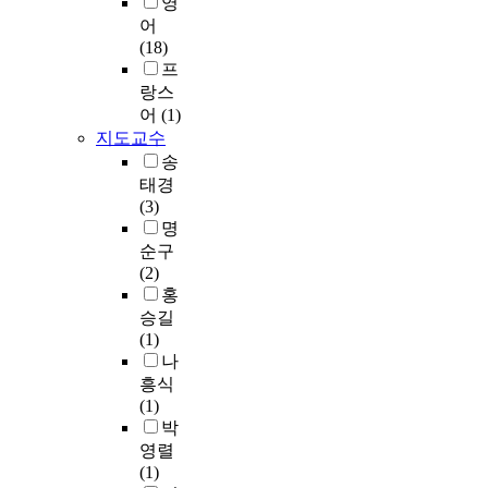
입
영
e
n
점
G
g
n
장
어
i
c
은
r
n
o
에
(18)
n
e
인
a
e
t
서
프
t
s
력
d
d
a
바
h
랑스
u
부
u
t
f
울
e
c
어
(1)
족
a
o
f
의
i
h
지도교수
과
t
m
o
사
n
a
송
상
e
a
r
역
t
s
급
태경
S
i
d
과
e
a
종
(3)
c
n
t
서
r
c
합
명
h
t
o
신
n
c
병
순구
o
a
h
내
a
i
원
(2)
o
i
a
용
t
d
의
홍
l
n
n
을
i
e
과
승길
o
a
d
분
o
n
밀
(1)
f
s
l
석
n
t
화
나
S
t
e
할
a
p
,
흥식
p
a
t
것
l
r
낮
(1)
e
b
h
이
s
e
은
박
c
l
e
다
o
v
보
영렬
i
e
i
.
c
e
험
(1)
a
v
n
이
i
n
수