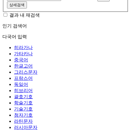
상세검색
결과 내 재검색
인기 검색어
다국어 입력
히라가나
가타카나
중국어
한글고어
그리스문자
프랑스어
독일어
히브리어
괄호기호
학술기호
기술기호
첨자기호
라틴문자
러시아문자