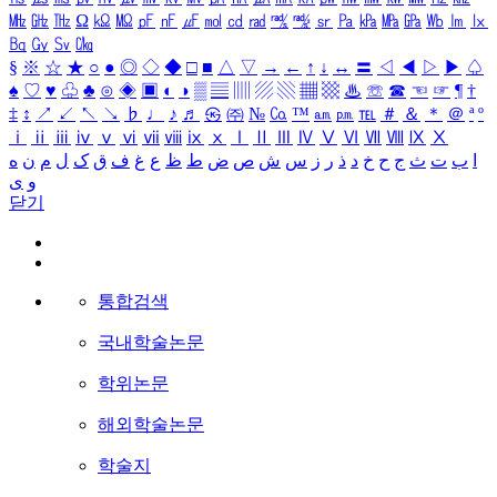
㎒
㎓
㎔
Ω
㏀
㏁
㎊
㎋
㎌
㏖
㏅
㎭
㎮
㎯
㏛
㎩
㎪
㎫
㎬
㏝
㏐
㏓
㏃
㏉
㏜
㏆
§
※
☆
★
○
●
◎
◇
◆
□
■
△
▽
→
←
↑
↓
↔
〓
◁
◀
▷
▶
♤
♠
♡
♥
♧
♣
⊙
◈
▣
◐
◑
▒
▤
▥
▨
▧
▦
▩
♨
☏
☎
☜
☞
¶
†
‡
↕
↗
↙
↖
↘
♭
♩
♪
♬
㉿
㈜
№
㏇
™
㏂
㏘
℡
＃
＆
＊
＠
ª
º
ⅰ
ⅱ
ⅲ
ⅳ
ⅴ
ⅵ
ⅶ
ⅷ
ⅸ
ⅹ
Ⅰ
Ⅱ
Ⅲ
Ⅳ
Ⅴ
Ⅵ
Ⅶ
Ⅷ
Ⅸ
Ⅹ
ا
ب
ت
ث
ج
ح
خ
د
ذ
ر
ز
س
ش
ص
ض
ط
ظ
ع
غ
ف
ق
ک
ل
م
ن
ه
و
ی
닫기
통합검색
국내학술논문
학위논문
해외학술논문
학술지