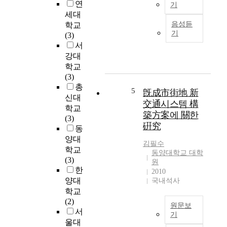
연
기
k
료
세대
T
e
거
음성듣
학교
h
y
부
기
(3)
i
t
로
서
s
e
길
강대
s
c
거
학교
t
h
리
(3)
u
n
에
총
d
o
5
서
旣成市街地 新
신대
y
l
사
交通시스템 構
학교
a
o
망
築方案에 關한
(3)
i
g
하
硏究
동
m
y
는
양대
s
t
사
김필수
학교
t
h
고
동양대학교 대학
(3)
o
a
원
가
한
a
t
2010
일
n
양대
w
국내석사
어
a
i
학교
나
l
l
(2)
고
원문보
y
l
서
있
기
z
l
울대
다