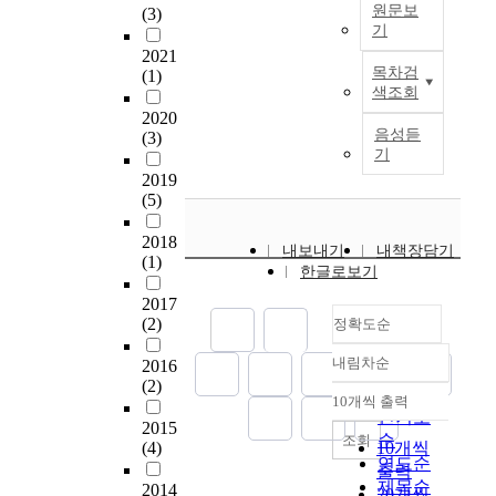
a
s
u
원문보
(3)
f
a
)
n
g
기
l
f
g
란
d
e
t
2021
본
e
e
적
g
n
목차검
(1)
i
논
n
s
시
색조회
e
e
e
문
s
a
에
n
r
2020
s
은
i
c
수
음성듣
(3)
e
a
f
로
v
c
기
술
r
l
o
마
e
o
이
2019
a
l
r
서
R
r
(5)
필
l
y
t
1
e
d
요
c
m
h
2
a
i
2018
한
l
a
내보내기
내책장담기
e
장
l
(1)
n
의
a
k
한글로보기
d
1
i
g
료
s
e
i
-
2017
s
t
분
s
s
s
(2)
정확도순
2
m
o
야
p
t
t
절
.
t
로
u
h
내림차순
r
2016
을
정확도
C
h
서
p
e
(2)
i
중
순
h
e
그
10개씩 출력
i
m
내림차순
b
심
i
인기도
s
의
l
i
2015
u
으
n
t
순
조회
료
(4)
10개씩
s
n
t
로
a
a
연도순
행
출력
a
a
i
바
h
g
제목순
위
2014
t
p
20개씩