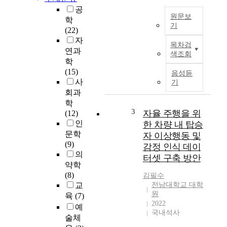
공
원문보
학
기
(22)
진
자
목차검
료
연과
색조회
거
학
부
(15)
음성듣
금
사
기
지
회과
규
학
정
3
자율 주행을 위
(12)
에
인
한 차량 내 탑승
의
문학
자 이상행동 및
해
(9)
감정 인식 데이
의
의
터셋 구축 방안
료
약학
계
(8)
김필수
약
교
전남대학교 대학
은
원
육
(7)
간
2022
예
접
국내석사
술체
적