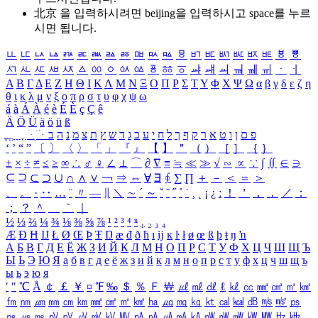
北京 을 입력하시려면
beijing
을 입력하시고 space를 누르
시면 됩니다.
ㅥ
ㅦ
ㅧ
ㅨ
ㅩ
ㅪ
ㅫ
ㅬ
ㅭ
ㅮ
ㅯ
ㅰ
ㅱ
ㅲ
ㅳ
ㅴ
ㅵ
ㅶ
ㅷ
ㅸ
ㅹ
ㅺ
ㅻ
ㅼ
ㅽ
ㅾ
ㅿ
ㆀ
ㆁ
ㆂ
ㆃ
ㆄ
ㆅ
ㆆ
ㆇ
ㆈ
ㆉ
ㆊ
ㆋ
ㆌ
ㆍ
ㆎ
Α
Β
Γ
Δ
Ε
Ζ
Η
Θ
Ι
Κ
Λ
Μ
Ν
Ξ
Ο
Π
Ρ
Σ
Τ
Υ
Φ
Χ
Ψ
Ω
α
β
γ
δ
ε
ζ
η
θ
ι
κ
λ
μ
ν
ξ
ο
π
ρ
σ
τ
υ
φ
χ
ψ
ω
á
à
Á
À
é
è
É
È
ç
Ç
ê
Ä
Ö
Ü
ä
ö
ü
ß
ְ
ֳ
ֲ
ֱ
ָ
ַ
ֵ
ֶ
ִ
ֹ
ּ
ֻ
ׂ
ׁ
ּ
ב
ה
נ
מ
צ
ת
ץ
ש
ד
ג
כ
ע
י
ח
ל
ך
ף
ק
ר
א
ט
ו
ן
ם
פ
‘
’
“
”
〔
〕
〈
〉
「
」
『
』
【
】
＂
（
）
［
］
｛
｝
±
×
÷
≠
≤
≥
∞
∴
♂
♀
∠
⊥
⌒
∂
∇
≡
≒
≪
≫
√
∽
∝
∵
∫
∬
∈
∋
⊆
⊇
⊂
⊃
∪
∩
∧
∨
￢
⇒
⇔
∀
∃
∮
∑
∏
＋
－
＜
＝
＞
、
。
·
‥
…
¨
〃
―
∥
＼
∼
´
～
ˇ
˘
˝
˚
˙
¸
˛
¡
¿
ː
！
＇
，
．
／
：
；
？
＾
＿
｀
｜
½
⅓
⅔
¼
¾
⅛
⅜
⅝
⅞
¹
²
³
⁴
ⁿ
₁
₂
₃
₄
Æ
Ð
Ħ
Ĳ
Ł
Ø
Œ
Þ
Ŧ
Ŋ
æ
đ
ð
ħ
ı
ĳ
ĸ
ŀ
ł
ø
œ
ß
þ
ŧ
ŋ
ŉ
А
Б
В
Г
Д
Е
Ё
Ж
З
И
Й
К
Л
М
Н
О
П
Р
С
Т
У
Ф
Х
Ц
Ч
Ш
Щ
Ъ
Ы
Ь
Э
Ю
Я
а
б
в
г
д
е
ё
ж
з
и
й
к
л
м
н
о
п
р
с
т
у
ф
х
ц
ч
ш
щ
ъ
ы
ь
э
ю
я
′
″
℃
Å
￠
￡
￥
¤
℉
‰
＄
％
Ｆ
￦
㎕
㎖
㎗
ℓ
㎘
㏄
㎣
㎤
㎥
㎦
㎙
㎚
㎛
㎜
㎝
㎞
㎟
㎠
㎡
㎢
㏊
㎍
㎎
㎏
㏏
㎈
㎉
㏈
㎧
㎨
㎰
㎱
㎲
㎳
㎴
㎵
㎶
㎷
㎸
㎹
㎀
㎁
㎂
㎃
㎄
㎺
㎻
㎽
㎾
㎿
㎐
㎑