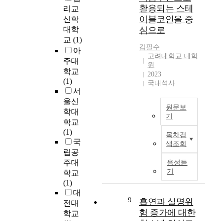
o
r
t
.
활용되는 스테
하
리교
m
e
h
A
였
이블코인을 중
신학
p
a
e
u
으
대학
심으로
a
h
S
t
나
교
(1)
r
a
o
o
김필수
필
i
아
s
u
n
고려대학교 대학
수
s
주대
t
원
o
의
o
학교
b
2023
h
m
료
n
(1)
e
국내석사
C
o
분
o
서
e
h
u
야
f
울신
n
i
s
의
원문보
v
b
학대
n
d
기
의
o
u
학교
a
r
료
c
T
i
(1)
S
i
목차검
공
a
h
l
국
e
색조회
v
백
t
e
t
립공
a
i
은
i
p
s
주대
음성듣
c
n
여
o
r
p
기
학교
o
g
전
n
i
o
(1)
n
c
하
a
c
n
대
f
a
다
l
e
9
t
흡연과 실명위
전대
l
n
.
p
v
a
험 증가에 대한
i
학교
b
필
r
o
n