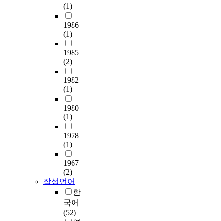
t
i
y
(
i
(1)
d
있
i
t
o
N
n
e
기
o
a
f
e
1986
a
d
때
n
t
s
(1)
w
h
t
문
a
i
o
P
a
h
이
l
o
c
1985
e
s
e
다
S
n
(2)
i
r
r
d
.
p
,
a
s
a
r
현
e
s
1982
l
p
i
i
재
(1)
c
t
f
e
s
v
,
i
a
a
c
e
e
외
1980
a
b
c
t
d
r
(1)
과
l
l
i
i
i
'
계
E
e
l
v
t
s
1978
필
d
c
i
e
s
(1)
c
수
u
o
t
)
o
o
의
c
i
i
의
1967
w
n
료
a
n
e
(2)
바
n
v
분
t
s
s
작성언어
울
v
e
야
i
d
한
연
o
n
의
o
e
c
구
국어
i
i
문
n
s
a
의
(52)
c
e
제
i
n