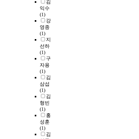
김
l
a
c
에
e
t
가
E
l
익수
r
본
t
i
,
d
u
(1)
e
눈
y
o
법
u
e
강
a
문
t
n
적
c
r
영종
s
은
h
b
책
a
e
(1)
i
종
r
y
임
t
l
지
n
교
o
p
과
i
a
선하
g
사
u
e
중
o
t
(1)
t
적
g
r
으
n
i
구
r
관
h
f
로
,
v
자용
a
점
t
o
요
K
e
(1)
f
에
h
r
약
o
t
김
f
서
e
m
된
n
o
i
삼섭
바
e
i
다
g
a
c
(1)
울
n
n
.
J
f
d
김
의
h
g
외
u
i
e
형빈
서
a
a
과
N
a
m
(1)
신
n
f
계
a
t
a
홍
을
c
u
필
t
c
n
성훈
분
e
n
수
i
u
d
(1)
석
m
c
의
o
r
.
김
하
e
t
료
n
r