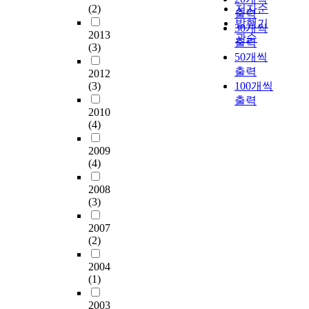
o
울
a
e
(2)
저자순
에
h
p
출력
n
이
s
o
구
발행기
i
r
30개씩
교
a
f
2013
체
관순
g
o
출력
p
회
l
(3)
t
적
h
p
r
50개씩
에
r
e
인
s
r
o
출력
게
2012
e
c
범
c
i
b
(3)
100개씩
말
a
h
주
h
a
l
출력
하
d
n
를
o
t
e
2010
는
y
o
정
o
e
(4)
m
몸
e
l
리
l
a
a
된
m
o
할
l
s
2009
n
교
e
g
필
(4)
e
m
d
회
r
i
요
v
e
t
와
g
c
가
2008
e
a
r
공
e
a
(3)
있
l
n
a
동
d
l
다
s
f
체
a
d
2007
.
o
f
신
s
(2)
e
응
P
f
i
학
a
v
급
i
e
c
이
2004
n
e
의
l
x
c
(1)
무
e
l
료
-
c
o
엇
w
o
와
S
h
n
2003
인
g
p