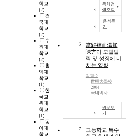
T
e
e
학교
.
목차검
h
t
a
(2)
색조회
이
e
h
d
건
러
e
e
t
음성듣
국대
한
x
d
기
h
회
학교
i
e
e
피
(2)
s
t
f
가
수
t
6
當歸補血湯加
e
u
능
원대
i
r
t
味方이 모발탈
사
학교
n
m
u
락 및 성장에 미
망
(2)
g
i
r
을
치는 영향
홍
c
n
e
낮
익대
i
a
a
김필수
추
학교
t
n
u
世明大學校
기
(1)
y
t
2004
t
위
한
w
국내박사
s
o
해
국교
h
o
m
서
원대
i
f
o
정
원문보
학교
c
C
b
부
기
(1)
h
h
i
는
동
c
i
l
권
아대
o
7
고등학교 특수
n
e
역
n
학교
a
i