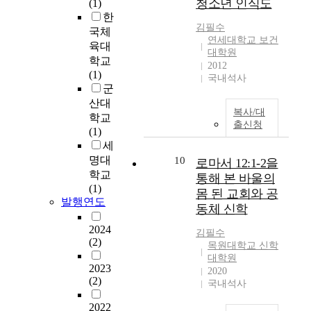
청소년 인식도
c
(1)
e
수
e
l
e
t
한
b
의
f
a
o
김필수
t
r
국체
료
e
t
u
연세대학교 보건
h
o
육대
중
r
i
대학원
s
r
a
학교
외
e
l
2012
l
o
d
(1)
과
국내석사
n
i
y
u
l
군
계
c
t
,
g
y
산대
필
e
y
a
복사/대
h
d
수
학교
b
o
n
출신청
M
e
의
(1)
e
f
d
e
f
료
세
t
v
i
a
i
(
명대
10
로마서 12:1-2을
w
i
t
r
n
이
학교
e
r
통해 본 바울의
i
s
e
하
(1)
e
t
몸 된 교회와 공
s
h
d
‘
발행연도
n
u
i
동체 신학
e
i
외
s
a
n
i
n
과
2024
p
l
김필수
d
m
f
(2)
계
e
a
목원대학교 신학
i
e
i
필
대학원
c
s
f
r
v
2023
수
2020
i
s
f
’
(2)
e
의
국내석사
a
e
i
s
s
료
l
t
c
2022
O
t
’