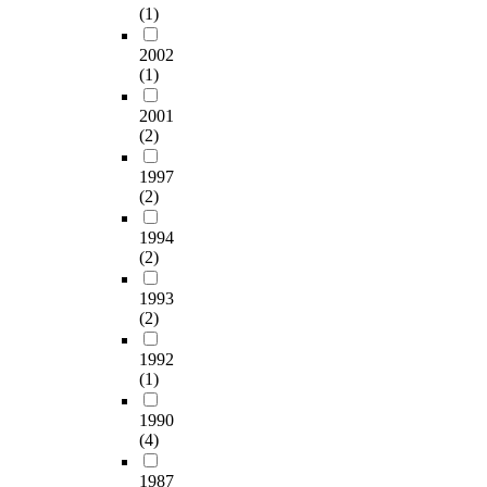
중
u
a
(1)
g
지
r
m
증
K
n
e
를
e
e
외
i
g
2002
s
살
a
n
상
(1)
m
e
t
펴
t
t
의
.
i
보
p
.
료
2001
T
o
고
o
I
(2)
그
D
o
n
자
w
f
사
e
o
s
한
e
s
1997
이
p
v
i
다
r
(2)
t
에
a
e
n
.
i
e
끼
r
r
c
특
1994
n
p
어
t
c
e
(2)
별
E
s
의
m
o
u
히
a
1
료
e
m
n
1993
본
s
a
사
n
e
(2)
d
논
t
n
각
t
t
e
문
A
d
지
o
h
1992
r
은
s
2
대
(1)
f
i
s
최
i
p
를
V
s
u
근
a
r
형
1990
o
l
p
새
,
o
(4)
성
c
i
p
관
C
v
하
a
m
l
점
h
i
1987
고