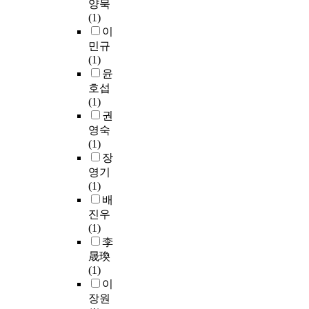
S
양묵
기
n
i
대
a
e
o
(1)
보
t
o
책
l
n
t
이
다
o
n
중
U
c
h
,
민규
f
t
하
n
y
e
바
(1)
m
o
나
i
o
t
울
윤
i
a
로
v
r
r
자
호섭
l
s
미
e
o
a
신
(1)
i
s
래
r
t
f
의
권
t
i
의
s
h
f
정
a
영숙
s
료
i
e
i
체
r
(1)
t
계
t
r
c
성
y
장
t
약
y
a
이
c
h
영기
에
s
f
철
a
e
(1)
서
s
a
저
p
d
배
는
S
e
c
하
a
r
진우
인
u
t
i
게
b
i
(1)
공
p
s
l
유
i
v
李
지
e
h
i
대
l
e
晟瑍
능
n
a
t
적
i
r
(1)
트
v
v
i
(
t
,
이
리
i
e
e
J
i
F
장원
아
s
e
s
e
e
r