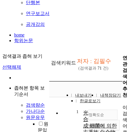
단행본
연구보고서
공개강의
home
학위논문
검색결과 좁혀 보기
연
저자 : 김필수
검색키워드
관
선택해제
(검색결과
71
건)
검
색
어
좁혀본 항목 보
추
기순서
천
내보내기
내책장담기
한글로보기
검색량순
이
가나다순
1
光
검
정확도순
원문유무
合
색
원
成 細菌에 의한
내림차순
어
정확도
문있