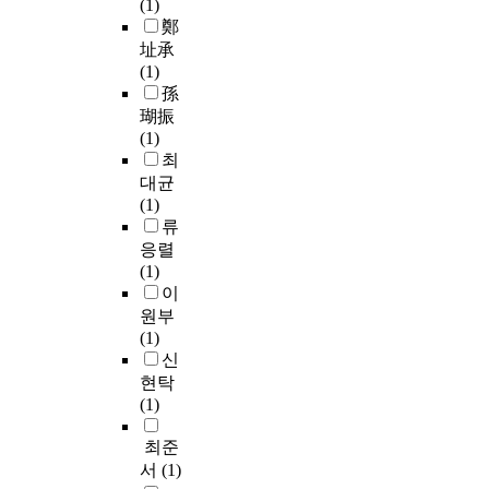
(1)
지
e
m
h
w
s
o
鄭
와
d
e
a
i
a
m
응
址承
b
r
v
s
l
t
급
(1)
y
g
e
h
o
h
환
孫
P
e
b
)
n
e
자
瑚振
r
d
e
종
g
3
와
(1)
o
.
e
교
w
r
의
최
f
H
n
전
i
d
료
대균
,
o
r
통
t
s
기
(1)
S
w
e
과
h
t
관
류
a
e
i
신
r
a
을
응렬
n
v
n
앙
a
g
매
(1)
-
e
f
안
p
e
칭
이
S
r
o
에
i
,
하
원부
u
,
r
기
d
a
는
(1)
p
p
c
인
e
s
자
신
K
o
e
해
c
t
동
i
o
현탁
d
있
o
h
배
m
r
(1)
t
다
n
e
정
p
l
o
는
o
b
알
최준
h
y
i
입
m
e
고
.
d
서
(1)
n
장
i
g
리