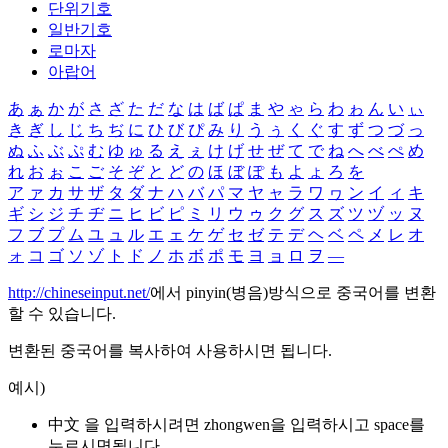
단위기호
일반기호
로마자
아랍어
あ
ぁ
か
が
さ
ざ
た
だ
な
は
ば
ぱ
ま
や
ゃ
ら
わ
ゎ
ん
い
ぃ
き
ぎ
し
じ
ち
ぢ
に
ひ
び
ぴ
み
り
う
ぅ
く
ぐ
す
ず
つ
づ
っ
ぬ
ふ
ぶ
ぷ
む
ゆ
ゅ
る
え
ぇ
け
げ
せ
ぜ
て
で
ね
へ
べ
ぺ
め
れ
お
ぉ
こ
ご
そ
ぞ
と
ど
の
ほ
ぼ
ぽ
も
よ
ょ
ろ
を
ア
ァ
カ
サ
ザ
タ
ダ
ナ
ハ
バ
パ
マ
ヤ
ャ
ラ
ワ
ヮ
ン
イ
ィ
キ
ギ
シ
ジ
チ
ヂ
ニ
ヒ
ビ
ピ
ミ
リ
ウ
ゥ
ク
グ
ス
ズ
ツ
ヅ
ッ
ヌ
フ
ブ
プ
ム
ユ
ュ
ル
エ
ェ
ケ
ゲ
セ
ゼ
テ
デ
ヘ
ベ
ペ
メ
レ
オ
ォ
コ
ゴ
ソ
ゾ
ト
ド
ノ
ホ
ボ
ポ
モ
ヨ
ョ
ロ
ヲ
―
http://chineseinput.net/
에서 pinyin(병음)방식으로 중국어를 변환
할 수 있습니다.
변환된 중국어를 복사하여 사용하시면 됩니다.
예시)
中文 을 입력하시려면
zhongwen
을 입력하시고 space를
누르시면됩니다.