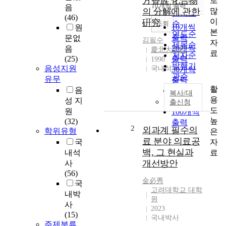
方香族 化合物
로
순
10개씩 출력
음
내림차순
많
의 分解에 관한
인기도
(46)
이
硏究
순
조회
10개씩
원
본
연도순
출력
문없
김필수
자
제목순
20개씩
음
慶北大學校
료
저자순
(25)
출력
1990
발행기
음성지원
국내석사
30개씩
관순
유무
출력
활
음
50개씩
복사/대
용
성 지
출력
출신청
도
원
100개씩
높
(32)
출력
2
외과계 필수의
학위유형
은
료 분야 의료공
자
국
백, 그 현실과
료
내석
개선방안
사
(56)
金必秀
국
고려대학교 대학
내박
원
사
2023
(15)
국내박사
주제분류