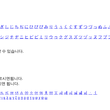
ぎ
し
じ
ち
ぢ
に
ひ
び
ぴ
み
り
う
ぅ
く
ぐ
す
ず
つ
づ
っ
ぬ
ふ
シ
ジ
チ
ヂ
ニ
ヒ
ビ
ピ
ミ
リ
ウ
ゥ
ク
グ
ス
ズ
ツ
ヅ
ッ
ヌ
フ
ブ
할 수 있습니다.
누르시면됩니다.
시면 됩니다.
ㅻ
ㅼ
ㅽ
ㅾ
ㅿ
ㆀ
ㆁ
ㆂ
ㆃ
ㆄ
ㆅ
ㆆ
ㆇ
ㆈ
ㆉ
ㆊ
ㆋ
ㆌ
ㆍ
ㆎ
θ
ι
κ
λ
μ
ν
ξ
ο
π
ρ
σ
τ
υ
φ
χ
ψ
ω