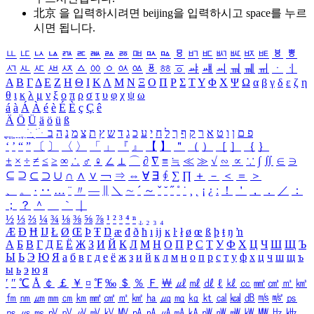
北京 을 입력하시려면
beijing
을 입력하시고 space를 누르
시면 됩니다.
ㅥ
ㅦ
ㅧ
ㅨ
ㅩ
ㅪ
ㅫ
ㅬ
ㅭ
ㅮ
ㅯ
ㅰ
ㅱ
ㅲ
ㅳ
ㅴ
ㅵ
ㅶ
ㅷ
ㅸ
ㅹ
ㅺ
ㅻ
ㅼ
ㅽ
ㅾ
ㅿ
ㆀ
ㆁ
ㆂ
ㆃ
ㆄ
ㆅ
ㆆ
ㆇ
ㆈ
ㆉ
ㆊ
ㆋ
ㆌ
ㆍ
ㆎ
Α
Β
Γ
Δ
Ε
Ζ
Η
Θ
Ι
Κ
Λ
Μ
Ν
Ξ
Ο
Π
Ρ
Σ
Τ
Υ
Φ
Χ
Ψ
Ω
α
β
γ
δ
ε
ζ
η
θ
ι
κ
λ
μ
ν
ξ
ο
π
ρ
σ
τ
υ
φ
χ
ψ
ω
á
à
Á
À
é
è
É
È
ç
Ç
ê
Ä
Ö
Ü
ä
ö
ü
ß
ְ
ֳ
ֲ
ֱ
ָ
ַ
ֵ
ֶ
ִ
ֹ
ּ
ֻ
ׂ
ׁ
ּ
ב
ה
נ
מ
צ
ת
ץ
ש
ד
ג
כ
ע
י
ח
ל
ך
ף
ק
ר
א
ט
ו
ן
ם
פ
‘
’
“
”
〔
〕
〈
〉
「
」
『
』
【
】
＂
（
）
［
］
｛
｝
±
×
÷
≠
≤
≥
∞
∴
♂
♀
∠
⊥
⌒
∂
∇
≡
≒
≪
≫
√
∽
∝
∵
∫
∬
∈
∋
⊆
⊇
⊂
⊃
∪
∩
∧
∨
￢
⇒
⇔
∀
∃
∮
∑
∏
＋
－
＜
＝
＞
、
。
·
‥
…
¨
〃
―
∥
＼
∼
´
～
ˇ
˘
˝
˚
˙
¸
˛
¡
¿
ː
！
＇
，
．
／
：
；
？
＾
＿
｀
｜
½
⅓
⅔
¼
¾
⅛
⅜
⅝
⅞
¹
²
³
⁴
ⁿ
₁
₂
₃
₄
Æ
Ð
Ħ
Ĳ
Ł
Ø
Œ
Þ
Ŧ
Ŋ
æ
đ
ð
ħ
ı
ĳ
ĸ
ŀ
ł
ø
œ
ß
þ
ŧ
ŋ
ŉ
А
Б
В
Г
Д
Е
Ё
Ж
З
И
Й
К
Л
М
Н
О
П
Р
С
Т
У
Ф
Х
Ц
Ч
Ш
Щ
Ъ
Ы
Ь
Э
Ю
Я
а
б
в
г
д
е
ё
ж
з
и
й
к
л
м
н
о
п
р
с
т
у
ф
х
ц
ч
ш
щ
ъ
ы
ь
э
ю
я
′
″
℃
Å
￠
￡
￥
¤
℉
‰
＄
％
Ｆ
￦
㎕
㎖
㎗
ℓ
㎘
㏄
㎣
㎤
㎥
㎦
㎙
㎚
㎛
㎜
㎝
㎞
㎟
㎠
㎡
㎢
㏊
㎍
㎎
㎏
㏏
㎈
㎉
㏈
㎧
㎨
㎰
㎱
㎲
㎳
㎴
㎵
㎶
㎷
㎸
㎹
㎀
㎁
㎂
㎃
㎄
㎺
㎻
㎽
㎾
㎿
㎐
㎑