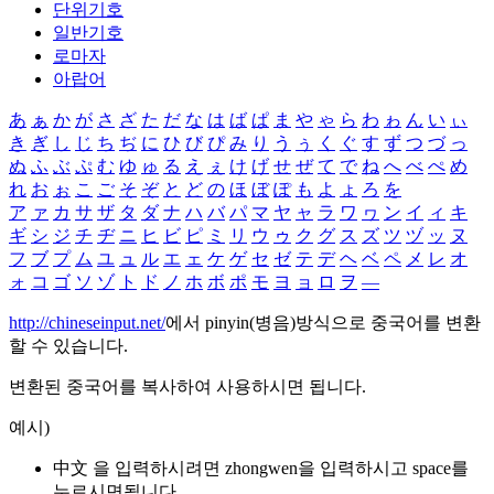
단위기호
일반기호
로마자
아랍어
あ
ぁ
か
が
さ
ざ
た
だ
な
は
ば
ぱ
ま
や
ゃ
ら
わ
ゎ
ん
い
ぃ
き
ぎ
し
じ
ち
ぢ
に
ひ
び
ぴ
み
り
う
ぅ
く
ぐ
す
ず
つ
づ
っ
ぬ
ふ
ぶ
ぷ
む
ゆ
ゅ
る
え
ぇ
け
げ
せ
ぜ
て
で
ね
へ
べ
ぺ
め
れ
お
ぉ
こ
ご
そ
ぞ
と
ど
の
ほ
ぼ
ぽ
も
よ
ょ
ろ
を
ア
ァ
カ
サ
ザ
タ
ダ
ナ
ハ
バ
パ
マ
ヤ
ャ
ラ
ワ
ヮ
ン
イ
ィ
キ
ギ
シ
ジ
チ
ヂ
ニ
ヒ
ビ
ピ
ミ
リ
ウ
ゥ
ク
グ
ス
ズ
ツ
ヅ
ッ
ヌ
フ
ブ
プ
ム
ユ
ュ
ル
エ
ェ
ケ
ゲ
セ
ゼ
テ
デ
ヘ
ベ
ペ
メ
レ
オ
ォ
コ
ゴ
ソ
ゾ
ト
ド
ノ
ホ
ボ
ポ
モ
ヨ
ョ
ロ
ヲ
―
http://chineseinput.net/
에서 pinyin(병음)방식으로 중국어를 변환
할 수 있습니다.
변환된 중국어를 복사하여 사용하시면 됩니다.
예시)
中文 을 입력하시려면
zhongwen
을 입력하시고 space를
누르시면됩니다.