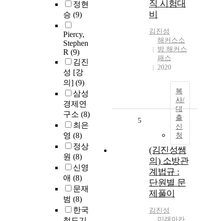
직 시험대
정현
비
승
(9)
김진성
Piercy,
해커스소
Stephen
방 해커스
R
(9)
패스
김진
2020
성 [강
의]
(9)
복
삼성
사/
경제연
대
구소
(8)
출
5
최은
신
영
(8)
청
정상
(김진성쌤
원
(8)
의) 소방관
신영
계법규 :
애
(8)
단원별 문
문재
제풀이
범
(8)
한국
김진성
미래아카
철도기