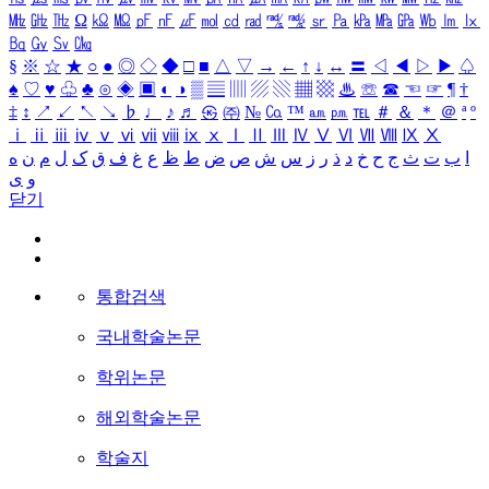
㎒
㎓
㎔
Ω
㏀
㏁
㎊
㎋
㎌
㏖
㏅
㎭
㎮
㎯
㏛
㎩
㎪
㎫
㎬
㏝
㏐
㏓
㏃
㏉
㏜
㏆
§
※
☆
★
○
●
◎
◇
◆
□
■
△
▽
→
←
↑
↓
↔
〓
◁
◀
▷
▶
♤
♠
♡
♥
♧
♣
⊙
◈
▣
◐
◑
▒
▤
▥
▨
▧
▦
▩
♨
☏
☎
☜
☞
¶
†
‡
↕
↗
↙
↖
↘
♭
♩
♪
♬
㉿
㈜
№
㏇
™
㏂
㏘
℡
＃
＆
＊
＠
ª
º
ⅰ
ⅱ
ⅲ
ⅳ
ⅴ
ⅵ
ⅶ
ⅷ
ⅸ
ⅹ
Ⅰ
Ⅱ
Ⅲ
Ⅳ
Ⅴ
Ⅵ
Ⅶ
Ⅷ
Ⅸ
Ⅹ
ا
ب
ت
ث
ج
ح
خ
د
ذ
ر
ز
س
ش
ص
ض
ط
ظ
ع
غ
ف
ق
ک
ل
م
ن
ه
و
ی
닫기
통합검색
국내학술논문
학위논문
해외학술논문
학술지