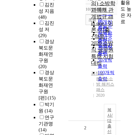
정확도
활용
의) 소방학
김진
순
도 높
10개씩 출력
과특채 관
성 지음
내림차순
인기도
은 자
계법규 all
(48)
순
조회
료
10개씩
in one : 이
김진
연도순
출력
성 저
론+기출
제목순
20개씩
(29)
+적중 :
저자순
출력
경상
2020 소방
발행기
30개씩
북도문
직 공무원
관순
출력
화재연
특채 시험
50개씩
구원
대비
출력
(20)
경상
100개씩
김진성
북도문
출력
해커스소
방 해커스
화재연
패스
구원
2020
[편]
(15)
박기
복
원
(14)
사/
연구
대
기관명
출
2
(14)
신