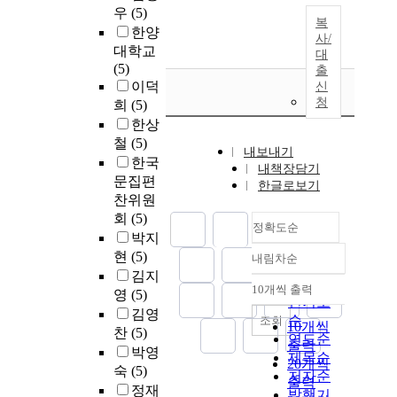
우
(5)
복
한양
사/
대학교
대
(5)
출
이덕
신
청
희
(5)
한상
철
(5)
내보내기
한국
내책장담기
문집편
한글로보기
찬위원
회
(5)
정확도순
박지
현
(5)
내림차순
정확도
김지
순
10개씩 출력
영
(5)
내림차순
인기도
김영
순
조회
10개씩
찬
(5)
연도순
출력
박영
제목순
20개씩
숙
(5)
저자순
출력
정재
발행기