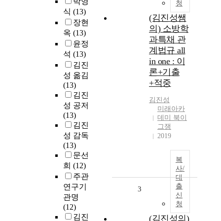
박영
청
식
(13)
(김진성쌤
장현
의) 소방학
옥
(13)
과특채 관
윤정
계법규 all
석
(13)
in one : 이
김진
론+기출
성 옮김
+적중
(13)
김진
김진성
성 공저
미래아카
(13)
데미 북이
김진
그잼
성 감독
2019
(13)
문선
복
희
(12)
사/
주관
대
연구기
출
3
신
관명
청
(12)
김진
(김진성의)