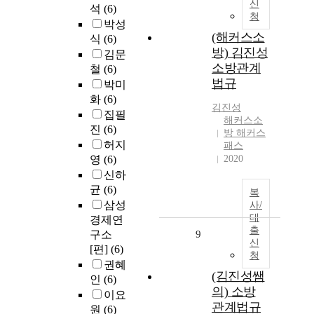
신
석
(6)
청
박성
(해커스소
식
(6)
방) 김진성
김문
소방관계
철
(6)
법규
박미
화
(6)
김진성
집필
해커스소
진
(6)
방 해커스
허지
패스
영
(6)
2020
신하
균
(6)
복
삼성
사/
대
경제연
출
구소
9
신
[편]
(6)
청
권혜
(김진성쌤
인
(6)
의) 소방
이요
관계법규
원
(6)