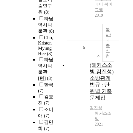
데미 북이
술연구
그잼
원
(8)
2019
하남
역사박
복
물관
(8)
사/
Cho,
대
Kristen
출
6
Myung
신
Hee
(8)
청
하남
(해커스소
역사박
방 김진성)
물관
소방관계
[편]
(8)
법규 : 단
한국
(7)
원별 기출
김호
문제집
진
(7)
김진성
조미
해커스소
애
(7)
방
김민
2021
희
(7)