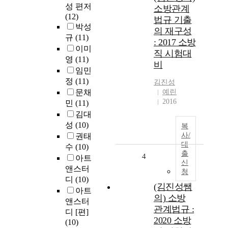
성 편저
소방관계
(12)
법규 기출
박성
의 재구성
규
(11)
: 2017 소방
이미
직 시험대
영
(11)
비
임민
정
(11)
김진성
문채
예린
2016
민
(11)
김대
성
(10)
복
사/
권태
대
수
(10)
출
4
아트
신
앤스터
청
디
(10)
(김진성쌤
아트
의) 소방
앤스터
관계법규 :
디 [편]
2020 소방
(10)