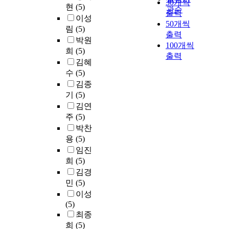
30개씩
현
(5)
관순
출력
이성
50개씩
림
(5)
출력
박원
100개씩
희
(5)
출력
김혜
수
(5)
김종
기
(5)
김연
주
(5)
박찬
용
(5)
임진
희
(5)
김경
민
(5)
이성
(5)
최종
희
(5)