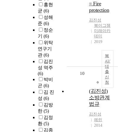
= Fire
홍현
protection
균
(6)
성해
김진성
준
(6)
북이그잼
정순
미래아카
기
(6)
데미
2019
위탁
연구기
관
(6)
복
김진
사/
대
성 역주
출
(6)
10
신
박비
청
곤
(6)
(김진성)
김 진
소방관계
성
(6)
법규
김방
한
(5)
김진성
김정
예린
환
(5)
2014
김종