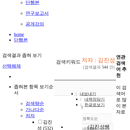
단행본
연구보고서
공개강의
home
단행본
검색결과 좁혀 보기
연관
저자 : 김진성
검색키워드
검색
선택해제
(검색결과
544
건)
어 추
천
좁혀본 항목 보기순
이 검
서
색어
내보내기
로 많
내책장담기
검색량순
한글로보기
이 본
1
가나다순
자료
저자
정확도순
김진
(김진성쌤
성
(532)
내림차순