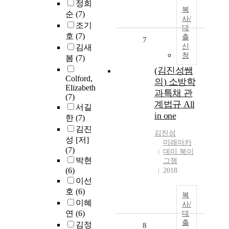
정희
복
순
(7)
사/
조기
대
호
(7)
출
7
신
김새
청
봄
(7)
(김진성쌤
Colford,
의) 소방학
Elizabeth
과특채 관
(7)
계법규 All
서길
in one
한
(7)
김진
김진성
성 [저]
미래아카
(7)
데미 북이
박현
그잼
(6)
2018
이선
호
(6)
복
이혜
사/
연
(6)
대
출
김정
8