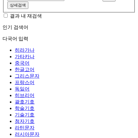
상세검색
결과 내 재검색
인기 검색어
다국어 입력
히라가나
가타카나
중국어
한글고어
그리스문자
프랑스어
독일어
히브리어
괄호기호
학술기호
기술기호
첨자기호
라틴문자
러시아문자