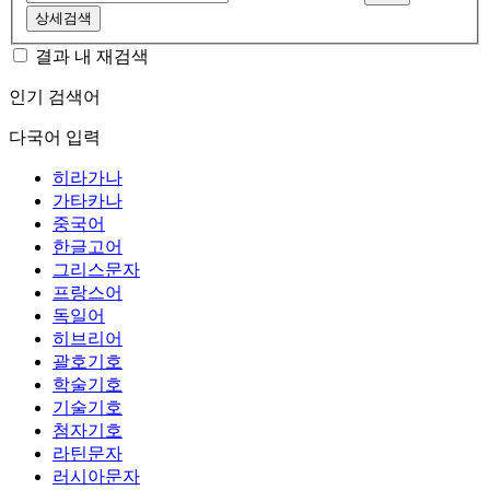
상세검색
결과 내 재검색
인기 검색어
다국어 입력
히라가나
가타카나
중국어
한글고어
그리스문자
프랑스어
독일어
히브리어
괄호기호
학술기호
기술기호
첨자기호
라틴문자
러시아문자