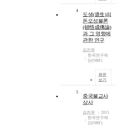
4
도생(道生)의
돈오성불론
(頓悟成佛論)
과 그 영향에
관한 연구
김진무
한국연구재
단(NRF)
원문
보기
5
중국불교사
상사
김진무
2015
한국연구재
단(NRF)