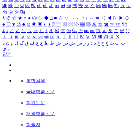
㎒
㎓
㎔
Ω
㏀
㏁
㎊
㎋
㎌
㏖
㏅
㎭
㎮
㎯
㏛
㎩
㎪
㎫
㎬
㏝
㏐
㏓
㏃
㏉
㏜
㏆
§
※
☆
★
○
●
◎
◇
◆
□
■
△
▽
→
←
↑
↓
↔
〓
◁
◀
▷
▶
♤
♠
♡
♥
♧
♣
⊙
◈
▣
◐
◑
▒
▤
▥
▨
▧
▦
▩
♨
☏
☎
☜
☞
¶
†
‡
↕
↗
↙
↖
↘
♭
♩
♪
♬
㉿
㈜
№
㏇
™
㏂
㏘
℡
＃
＆
＊
＠
ª
º
ⅰ
ⅱ
ⅲ
ⅳ
ⅴ
ⅵ
ⅶ
ⅷ
ⅸ
ⅹ
Ⅰ
Ⅱ
Ⅲ
Ⅳ
Ⅴ
Ⅵ
Ⅶ
Ⅷ
Ⅸ
Ⅹ
ا
ب
ت
ث
ج
ح
خ
د
ذ
ر
ز
س
ش
ص
ض
ط
ظ
ع
غ
ف
ق
ک
ل
م
ن
ه
و
ی
닫기
통합검색
국내학술논문
학위논문
해외학술논문
학술지