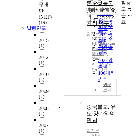
정확도
활용
돈오성불론
구재
순
도 높
10개씩 출력
(頓悟成佛論)
단
내림차순
인기도
은 자
과 그 영향에
(NRF)
순
조회
료
10개씩
(19)
관한 연구
연도순
발행연도
출력
제목순
김진무
20개씩
저자순
NRF
2015
출력
KRM(Korean
발행기
(1)
30개씩
Research
관순
Memory)
출력
2012
2001
50개씩
(1)
한국연구재
출력
단(NRF)
100개씩
2010
출력
(3)
원문
보기
2009
(2)
2
중국불교, 유
2008
도 양가와의
(2)
만남
2007
(1)
김진무
NRF