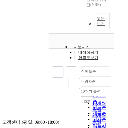
단(NRF)
원문
보기
내보내기
내책장담기
한글로보기
정확도순
내림차순
정확도
순
10개씩 출력
내림차순
인기도
순
조회
10개씩
연도순
출력
제목순
20개씩
저자순
출력
고객센터 (평일: 09:00~18:00)
발행기
30개씩