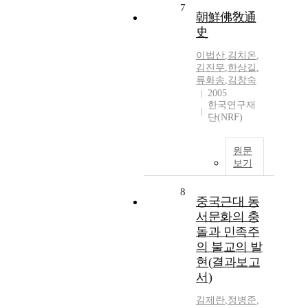
7
朝鮮佛敎通
史
이법산
,
김치온
,
김진무
,
한상길
,
류화송
,
김창숙
2005
한국연구재
단(NRF)
원문
보기
8
중국근대 동
서문화의 충
돌과 민족주
의 불교의 발
현(결과보고
서)
김제란
,
정병준
,