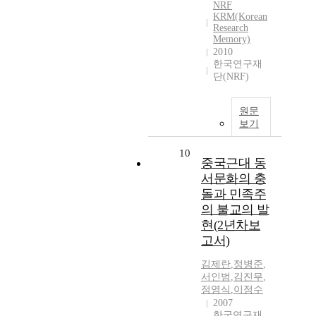
NRF
KRM(Korean
Research
Memory)
2010
한국연구재
단(NRF)
원문
보기
10
중국근대 동
서문화의 충
돌과 민족주
의 불교의 발
현(2년차보
고서)
김제란
,
정병준
,
서인범
,
김진무
,
정영식
,
이정수
2007
한국연구재