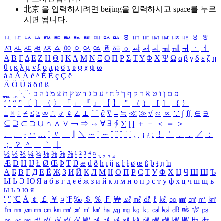
北京 을 입력하시려면
beijing
을 입력하시고 space를 누르
시면 됩니다.
ㅥ
ㅦ
ㅧ
ㅨ
ㅩ
ㅪ
ㅫ
ㅬ
ㅭ
ㅮ
ㅯ
ㅰ
ㅱ
ㅲ
ㅳ
ㅴ
ㅵ
ㅶ
ㅷ
ㅸ
ㅹ
ㅺ
ㅻ
ㅼ
ㅽ
ㅾ
ㅿ
ㆀ
ㆁ
ㆂ
ㆃ
ㆄ
ㆅ
ㆆ
ㆇ
ㆈ
ㆉ
ㆊ
ㆋ
ㆌ
ㆍ
ㆎ
Α
Β
Γ
Δ
Ε
Ζ
Η
Θ
Ι
Κ
Λ
Μ
Ν
Ξ
Ο
Π
Ρ
Σ
Τ
Υ
Φ
Χ
Ψ
Ω
α
β
γ
δ
ε
ζ
η
θ
ι
κ
λ
μ
ν
ξ
ο
π
ρ
σ
τ
υ
φ
χ
ψ
ω
á
à
Á
À
é
è
É
È
ç
Ç
ê
Ä
Ö
Ü
ä
ö
ü
ß
ְ
ֳ
ֲ
ֱ
ָ
ַ
ֵ
ֶ
ִ
ֹ
ּ
ֻ
ׂ
ׁ
ּ
ב
ה
נ
מ
צ
ת
ץ
ש
ד
ג
כ
ע
י
ח
ל
ך
ף
ק
ר
א
ט
ו
ן
ם
פ
‘
’
“
”
〔
〕
〈
〉
「
」
『
』
【
】
＂
（
）
［
］
｛
｝
±
×
÷
≠
≤
≥
∞
∴
♂
♀
∠
⊥
⌒
∂
∇
≡
≒
≪
≫
√
∽
∝
∵
∫
∬
∈
∋
⊆
⊇
⊂
⊃
∪
∩
∧
∨
￢
⇒
⇔
∀
∃
∮
∑
∏
＋
－
＜
＝
＞
、
。
·
‥
…
¨
〃
―
∥
＼
∼
´
～
ˇ
˘
˝
˚
˙
¸
˛
¡
¿
ː
！
＇
，
．
／
：
；
？
＾
＿
｀
｜
½
⅓
⅔
¼
¾
⅛
⅜
⅝
⅞
¹
²
³
⁴
ⁿ
₁
₂
₃
₄
Æ
Ð
Ħ
Ĳ
Ł
Ø
Œ
Þ
Ŧ
Ŋ
æ
đ
ð
ħ
ı
ĳ
ĸ
ŀ
ł
ø
œ
ß
þ
ŧ
ŋ
ŉ
А
Б
В
Г
Д
Е
Ё
Ж
З
И
Й
К
Л
М
Н
О
П
Р
С
Т
У
Ф
Х
Ц
Ч
Ш
Щ
Ъ
Ы
Ь
Э
Ю
Я
а
б
в
г
д
е
ё
ж
з
и
й
к
л
м
н
о
п
р
с
т
у
ф
х
ц
ч
ш
щ
ъ
ы
ь
э
ю
я
′
″
℃
Å
￠
￡
￥
¤
℉
‰
＄
％
Ｆ
￦
㎕
㎖
㎗
ℓ
㎘
㏄
㎣
㎤
㎥
㎦
㎙
㎚
㎛
㎜
㎝
㎞
㎟
㎠
㎡
㎢
㏊
㎍
㎎
㎏
㏏
㎈
㎉
㏈
㎧
㎨
㎰
㎱
㎲
㎳
㎴
㎵
㎶
㎷
㎸
㎹
㎀
㎁
㎂
㎃
㎄
㎺
㎻
㎽
㎾
㎿
㎐
㎑