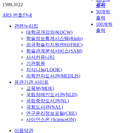
관순
1599-3122
출력
50개씩
ARS 번호안내
출력
100개씩
관련누리집
출력
대학공개강의(KOCW)
학술정보통계시스템(Rinfo)
외국학술지지원센터(FRIC)
학술관계분석서비스(SAM)
사서커뮤니티
기관회원
지식나눔(LOOK)
의학전자도서관(MEDLIS)
유관기관 사이트
교육부(MOE)
국립장애인도서관(NLD)
국립중앙도서관(NL)
국회도서관(NAL)
연구윤리정보포털(CRE)
사이언스온 (ScienceON)
이용약관