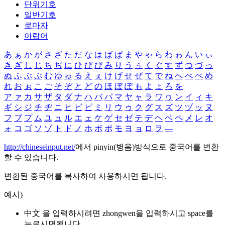
단위기호
일반기호
로마자
아랍어
あ
ぁ
か
が
さ
ざ
た
だ
な
は
ば
ぱ
ま
や
ゃ
ら
わ
ゎ
ん
い
ぃ
き
ぎ
し
じ
ち
ぢ
に
ひ
び
ぴ
み
り
う
ぅ
く
ぐ
す
ず
つ
づ
っ
ぬ
ふ
ぶ
ぷ
む
ゆ
ゅ
る
え
ぇ
け
げ
せ
ぜ
て
で
ね
へ
べ
ぺ
め
れ
お
ぉ
こ
ご
そ
ぞ
と
ど
の
ほ
ぼ
ぽ
も
よ
ょ
ろ
を
ア
ァ
カ
サ
ザ
タ
ダ
ナ
ハ
バ
パ
マ
ヤ
ャ
ラ
ワ
ヮ
ン
イ
ィ
キ
ギ
シ
ジ
チ
ヂ
ニ
ヒ
ビ
ピ
ミ
リ
ウ
ゥ
ク
グ
ス
ズ
ツ
ヅ
ッ
ヌ
フ
ブ
プ
ム
ユ
ュ
ル
エ
ェ
ケ
ゲ
セ
ゼ
テ
デ
ヘ
ベ
ペ
メ
レ
オ
ォ
コ
ゴ
ソ
ゾ
ト
ド
ノ
ホ
ボ
ポ
モ
ヨ
ョ
ロ
ヲ
―
http://chineseinput.net/
에서 pinyin(병음)방식으로 중국어를 변환
할 수 있습니다.
변환된 중국어를 복사하여 사용하시면 됩니다.
예시)
中文 을 입력하시려면
zhongwen
을 입력하시고 space를
누르시면됩니다.