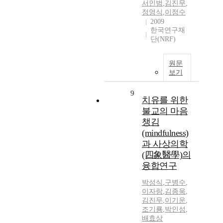
서인범
,
김진무
,
정영식
,
이정수
2009
한국연구재
단(NRF)
원문
보기
9
치유를 위한
불교의 마음
챙김
(mindfulness)
과 사상의학
(四象醫學)의
융합연구
박성식
,
구병수
,
이자랑
,
김종욱
,
김진무
,
이기운
,
조기룡
,
박인성
,
배효상