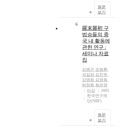
원문
보기
6
羅末麗初 구
법승들의 중
국 내 활동에
관한 연구 :
세미나 자료
집
김병곤
,
조범환
,
석길암
,
김진무
,
강명희
,
김영욱
,
허정희
,
최은영
미상
2005
한국연구재
단(NRF)
원문
보기