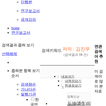
단행본
연구보고서
공개강의
home
연구보고서
검색결과 좁혀 보기
연관
저자 : 김진무
검색키워드
검색
선택해제
(검색결과
19
건)
어 추
천
좁혀본 항목 보기
이 검
순서
색어
내보내기
로 많
내책장담기
검색량순
한글로보기
이 본
1
가나다순
자료
발행기관
정확도순
한
도생(道生)의
국연
내림차순