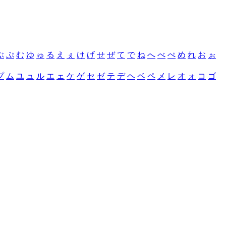
ぶ
ぷ
む
ゆ
ゅ
る
え
ぇ
け
げ
せ
ぜ
て
で
ね
へ
べ
ぺ
め
れ
お
ぉ
プ
ム
ユ
ュ
ル
エ
ェ
ケ
ゲ
セ
ゼ
テ
デ
ヘ
ベ
ペ
メ
レ
オ
ォ
コ
ゴ