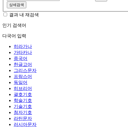
상세검색
결과 내 재검색
인기 검색어
다국어 입력
히라가나
가타카나
중국어
한글고어
그리스문자
프랑스어
독일어
히브리어
괄호기호
학술기호
기술기호
첨자기호
라틴문자
러시아문자