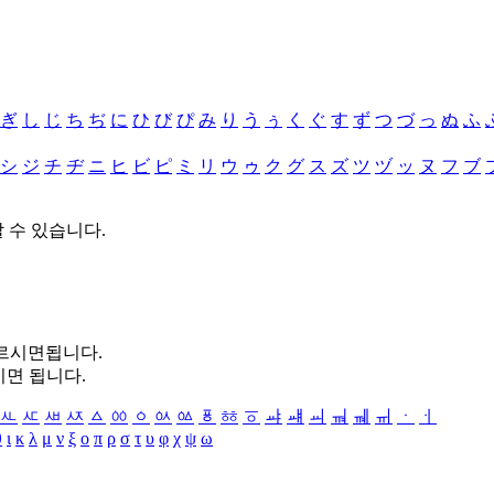
ぎ
し
じ
ち
ぢ
に
ひ
び
ぴ
み
り
う
ぅ
く
ぐ
す
ず
つ
づ
っ
ぬ
ふ
シ
ジ
チ
ヂ
ニ
ヒ
ビ
ピ
ミ
リ
ウ
ゥ
ク
グ
ス
ズ
ツ
ヅ
ッ
ヌ
フ
ブ
할 수 있습니다.
누르시면됩니다.
시면 됩니다.
ㅻ
ㅼ
ㅽ
ㅾ
ㅿ
ㆀ
ㆁ
ㆂ
ㆃ
ㆄ
ㆅ
ㆆ
ㆇ
ㆈ
ㆉ
ㆊ
ㆋ
ㆌ
ㆍ
ㆎ
θ
ι
κ
λ
μ
ν
ξ
ο
π
ρ
σ
τ
υ
φ
χ
ψ
ω