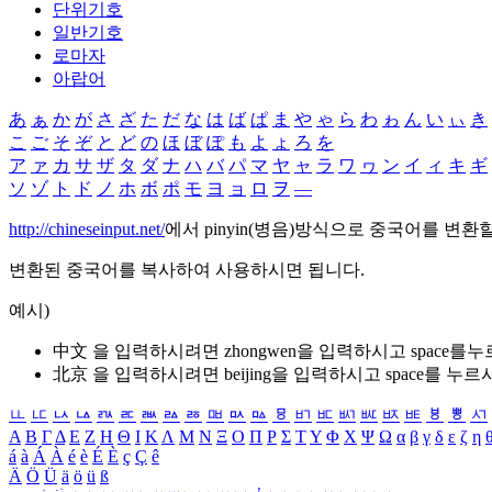
단위기호
일반기호
로마자
아랍어
あ
ぁ
か
が
さ
ざ
た
だ
な
は
ば
ぱ
ま
や
ゃ
ら
わ
ゎ
ん
い
ぃ
き
こ
ご
そ
ぞ
と
ど
の
ほ
ぼ
ぽ
も
よ
ょ
ろ
を
ア
ァ
カ
サ
ザ
タ
ダ
ナ
ハ
バ
パ
マ
ヤ
ャ
ラ
ワ
ヮ
ン
イ
ィ
キ
ギ
ソ
ゾ
ト
ド
ノ
ホ
ボ
ポ
モ
ヨ
ョ
ロ
ヲ
―
http://chineseinput.net/
에서 pinyin(병음)방식으로 중국어를 변환
변환된 중국어를 복사하여 사용하시면 됩니다.
예시)
中文 을 입력하시려면
zhongwen
을 입력하시고 space를
北京 을 입력하시려면
beijing
을 입력하시고 space를 누르
ㅥ
ㅦ
ㅧ
ㅨ
ㅩ
ㅪ
ㅫ
ㅬ
ㅭ
ㅮ
ㅯ
ㅰ
ㅱ
ㅲ
ㅳ
ㅴ
ㅵ
ㅶ
ㅷ
ㅸ
ㅹ
ㅺ
Α
Β
Γ
Δ
Ε
Ζ
Η
Θ
Ι
Κ
Λ
Μ
Ν
Ξ
Ο
Π
Ρ
Σ
Τ
Υ
Φ
Χ
Ψ
Ω
α
β
γ
δ
ε
ζ
η
á
à
Á
À
é
è
É
È
ç
Ç
ê
Ä
Ö
Ü
ä
ö
ü
ß