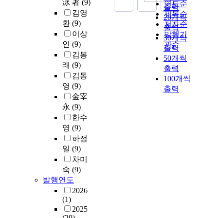
泳 著
(9)
연도순
출력
김영
제목순
20개씩
환
(9)
저자순
출력
이상
발행기
30개씩
인
(9)
관순
출력
김봉
50개씩
래
(9)
출력
김동
100개씩
영
(9)
출력
金宰
永
(9)
한수
영
(9)
하정
일
(9)
차미
숙
(9)
발행연도
2026
(1)
2025
(29)