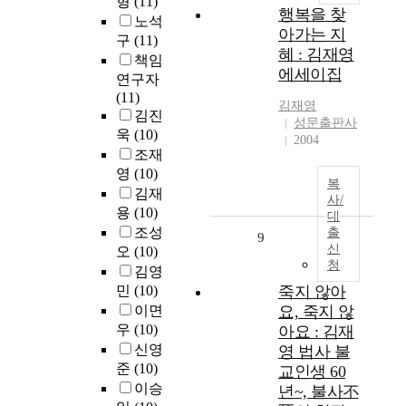
형
(11)
행복을 찾
노석
아가는 지
구
(11)
혜 : 김재영
책임
에세이집
연구자
(11)
김재영
김진
성문출판사
욱
(10)
2004
조재
영
(10)
복
김재
사/
용
(10)
대
조성
출
9
신
오
(10)
청
김영
민
(10)
죽지 않아
이면
요, 죽지 않
우
(10)
아요 : 김재
신영
영 법사 불
준
(10)
교인생 60
이승
년~, 불사不