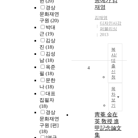
공예가 김
헌
(20)
재영
경상
문화재연
김재영
구원
(20)
디자인사강
박대
퍼블리싱
근
(19)
2013
김상
진
(18)
복
김성
사/
남
(18)
대
출
옥준
4
신
필
(18)
청
문한
나
(18)
목
대표
차
집필자
보
기
(18)
경상
靑菴 金在
문화재연
英 敎授 進
구원 [편]
甲記念論文
(18)
集
[연구