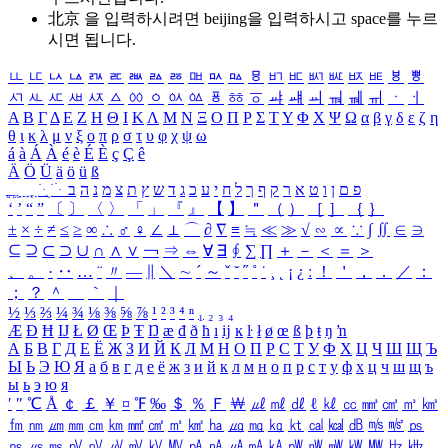
北京 을 입력하시려면
beijing
을 입력하시고 space를 누르
시면 됩니다.
ㅥ
ㅦ
ㅧ
ㅨ
ㅩ
ㅪ
ㅫ
ㅬ
ㅭ
ㅮ
ㅯ
ㅰ
ㅱ
ㅲ
ㅳ
ㅴ
ㅵ
ㅶ
ㅷ
ㅸ
ㅹ
ㅺ
ㅻ
ㅼ
ㅽ
ㅾ
ㅿ
ㆀ
ㆁ
ㆂ
ㆃ
ㆄ
ㆅ
ㆆ
ㆇ
ㆈ
ㆉ
ㆊ
ㆋ
ㆌ
ㆍ
ㆎ
Α
Β
Γ
Δ
Ε
Ζ
Η
Θ
Ι
Κ
Λ
Μ
Ν
Ξ
Ο
Π
Ρ
Σ
Τ
Υ
Φ
Χ
Ψ
Ω
α
β
γ
δ
ε
ζ
η
θ
ι
κ
λ
μ
ν
ξ
ο
π
ρ
σ
τ
υ
φ
χ
ψ
ω
á
à
Á
À
é
è
É
È
ç
Ç
ê
Ä
Ö
Ü
ä
ö
ü
ß
ְ
ֳ
ֲ
ֱ
ָ
ַ
ֵ
ֶ
ִ
ֹ
ּ
ֻ
ׂ
ׁ
ּ
ב
ה
נ
מ
צ
ת
ץ
ש
ד
ג
כ
ע
י
ח
ל
ך
ף
ק
ר
א
ט
ו
ן
ם
פ
‘
’
“
”
〔
〕
〈
〉
「
」
『
』
【
】
＂
（
）
［
］
｛
｝
±
×
÷
≠
≤
≥
∞
∴
♂
♀
∠
⊥
⌒
∂
∇
≡
≒
≪
≫
√
∽
∝
∵
∫
∬
∈
∋
⊆
⊇
⊂
⊃
∪
∩
∧
∨
￢
⇒
⇔
∀
∃
∮
∑
∏
＋
－
＜
＝
＞
、
。
·
‥
…
¨
〃
―
∥
＼
∼
´
～
ˇ
˘
˝
˚
˙
¸
˛
¡
¿
ː
！
＇
，
．
／
：
；
？
＾
＿
｀
｜
½
⅓
⅔
¼
¾
⅛
⅜
⅝
⅞
¹
²
³
⁴
ⁿ
₁
₂
₃
₄
Æ
Ð
Ħ
Ĳ
Ł
Ø
Œ
Þ
Ŧ
Ŋ
æ
đ
ð
ħ
ı
ĳ
ĸ
ŀ
ł
ø
œ
ß
þ
ŧ
ŋ
ŉ
А
Б
В
Г
Д
Е
Ё
Ж
З
И
Й
К
Л
М
Н
О
П
Р
С
Т
У
Ф
Х
Ц
Ч
Ш
Щ
Ъ
Ы
Ь
Э
Ю
Я
а
б
в
г
д
е
ё
ж
з
и
й
к
л
м
н
о
п
р
с
т
у
ф
х
ц
ч
ш
щ
ъ
ы
ь
э
ю
я
′
″
℃
Å
￠
￡
￥
¤
℉
‰
＄
％
Ｆ
￦
㎕
㎖
㎗
ℓ
㎘
㏄
㎣
㎤
㎥
㎦
㎙
㎚
㎛
㎜
㎝
㎞
㎟
㎠
㎡
㎢
㏊
㎍
㎎
㎏
㏏
㎈
㎉
㏈
㎧
㎨
㎰
㎱
㎲
㎳
㎴
㎵
㎶
㎷
㎸
㎹
㎀
㎁
㎂
㎃
㎄
㎺
㎻
㎽
㎾
㎿
㎐
㎑