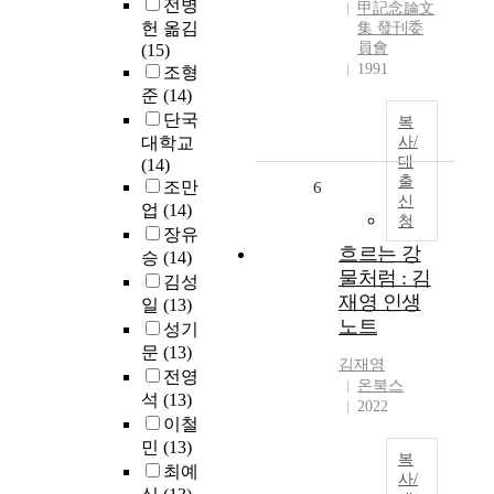
전병
甲記念論文
헌 옮김
集 發刊委
員會
(15)
1991
조형
준
(14)
단국
복
대학교
사/
대
(14)
출
조만
6
신
업
(14)
청
장유
흐르는 강
승
(14)
물처럼 : 김
김성
재영 인생
일
(13)
노트
성기
문
(13)
김재영
전영
온북스
석
(13)
2022
이철
민
(13)
복
최예
사/