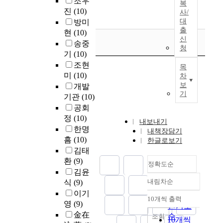
조우
복
진
(10)
사/
대
방미
출
현
(10)
신
송중
청
기
(10)
조현
목
미
(10)
차
보
개발
기
기관
(10)
공회
정
(10)
내보내기
한명
내책장담기
흠
(10)
한글로보기
김태
환
(9)
정확도순
김윤
내림차순
식
(9)
정확도
이기
순
10개씩 출력
내림차순
영
(9)
인기도
金在
순
조회
10개씩