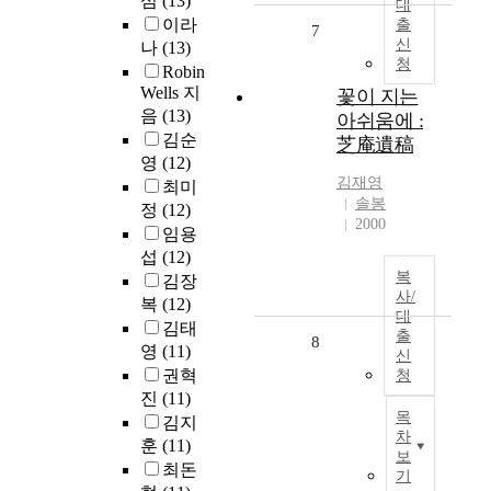
심
(13)
대
이라
출
7
신
나
(13)
청
Robin
Wells 지
꽃이 지는
음
(13)
아쉬움에 :
김순
芝庵遺稿
영
(12)
김재영
최미
솔봉
정
(12)
2000
임용
섭
(12)
복
김장
사/
복
(12)
대
김태
출
8
영
(11)
신
권혁
청
진
(11)
목
김지
차
훈
(11)
보
최돈
기