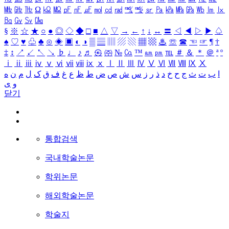
㎒
㎓
㎔
Ω
㏀
㏁
㎊
㎋
㎌
㏖
㏅
㎭
㎮
㎯
㏛
㎩
㎪
㎫
㎬
㏝
㏐
㏓
㏃
㏉
㏜
㏆
§
※
☆
★
○
●
◎
◇
◆
□
■
△
▽
→
←
↑
↓
↔
〓
◁
◀
▷
▶
♤
♠
♡
♥
♧
♣
⊙
◈
▣
◐
◑
▒
▤
▥
▨
▧
▦
▩
♨
☏
☎
☜
☞
¶
†
‡
↕
↗
↙
↖
↘
♭
♩
♪
♬
㉿
㈜
№
㏇
™
㏂
㏘
℡
＃
＆
＊
＠
ª
º
ⅰ
ⅱ
ⅲ
ⅳ
ⅴ
ⅵ
ⅶ
ⅷ
ⅸ
ⅹ
Ⅰ
Ⅱ
Ⅲ
Ⅳ
Ⅴ
Ⅵ
Ⅶ
Ⅷ
Ⅸ
Ⅹ
ا
ب
ت
ث
ج
ح
خ
د
ذ
ر
ز
س
ش
ص
ض
ط
ظ
ع
غ
ف
ق
ک
ل
م
ن
ه
و
ی
닫기
통합검색
국내학술논문
학위논문
해외학술논문
학술지