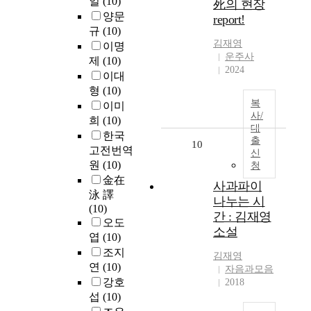
일
(10)
死의 현장
양문
report!
규
(10)
김재영
이명
운주사
제
(10)
2024
이대
형
(10)
복
이미
사/
희
(10)
대
한국
출
10
고전번역
신
원
(10)
청
金在
사과파이
泳 譯
나누는 시
(10)
간 : 김재영
오도
소설
엽
(10)
조지
김재영
연
(10)
자음과모음
강호
2018
섭
(10)