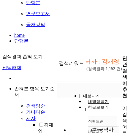
단행본
연구보고서
공개강의
home
단행본
검색결과 좁혀 보기
연
저자 : 김재영
검색키워드
관
선택해제
(검색결과
1,152
건)
검
색
어
좁혀본 항목 보기순
추
서
천
내보내기
내책장담기
검색량순
한글로보기
이
1
가나다순
검
저자
색
정확도순
김재
어
(한국역사
영
내림차순