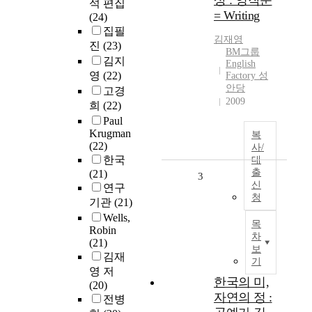
상 : 영작문
석 편집
= Writing
(24)
집필
김재영
진
(23)
BM그룹
김지
English
영
(22)
Factory 성
안당
고경
2009
희
(22)
Paul
Krugman
복
(22)
사/
한국
대
출
(21)
3
신
연구
청
기관
(21)
Wells,
목
Robin
차
(21)
보
김재
기
영 저
한국의 미,
(20)
자연의 정 :
전병