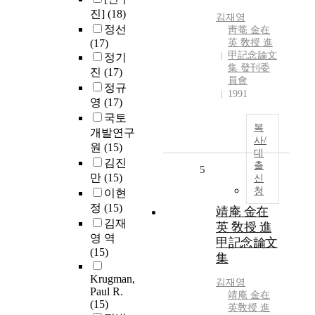
진]
(18)
김재영
정선
靑菴 金在
(17)
英 敎授 進
甲記念論文
정기
集 發刊委
진
(17)
員會
정규
1991
영
(17)
국토
복
개발연구
사/
원
(15)
대
김진
출
5
만
(15)
신
청
이현
정
(15)
靖庵 金在
김재
英 敎授 進
영 역
甲記念論文
(15)
集
Krugman,
김재영
Paul R.
靖庵 金在
(15)
英敎授 進