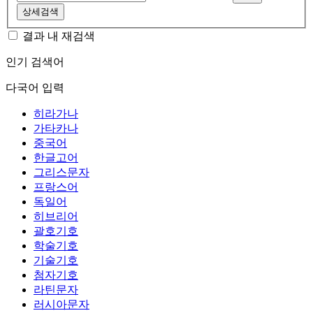
상세검색
결과 내 재검색
인기 검색어
다국어 입력
히라가나
가타카나
중국어
한글고어
그리스문자
프랑스어
독일어
히브리어
괄호기호
학술기호
기술기호
첨자기호
라틴문자
러시아문자