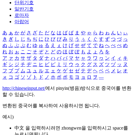
단위기호
일반기호
로마자
아랍어
あ
ぁ
か
が
さ
ざ
た
だ
な
は
ば
ぱ
ま
や
ゃ
ら
わ
ゎ
ん
い
ぃ
き
ぎ
し
じ
ち
ぢ
に
ひ
び
ぴ
み
り
う
ぅ
く
ぐ
す
ず
つ
づ
っ
ぬ
ふ
ぶ
ぷ
む
ゆ
ゅ
る
え
ぇ
け
げ
せ
ぜ
て
で
ね
へ
べ
ぺ
め
れ
お
ぉ
こ
ご
そ
ぞ
と
ど
の
ほ
ぼ
ぽ
も
よ
ょ
ろ
を
ア
ァ
カ
サ
ザ
タ
ダ
ナ
ハ
バ
パ
マ
ヤ
ャ
ラ
ワ
ヮ
ン
イ
ィ
キ
ギ
シ
ジ
チ
ヂ
ニ
ヒ
ビ
ピ
ミ
リ
ウ
ゥ
ク
グ
ス
ズ
ツ
ヅ
ッ
ヌ
フ
ブ
プ
ム
ユ
ュ
ル
エ
ェ
ケ
ゲ
セ
ゼ
テ
デ
ヘ
ベ
ペ
メ
レ
オ
ォ
コ
ゴ
ソ
ゾ
ト
ド
ノ
ホ
ボ
ポ
モ
ヨ
ョ
ロ
ヲ
―
http://chineseinput.net/
에서 pinyin(병음)방식으로 중국어를 변환
할 수 있습니다.
변환된 중국어를 복사하여 사용하시면 됩니다.
예시)
中文 을 입력하시려면
zhongwen
을 입력하시고 space를
누르시면됩니다.