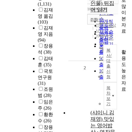
로
정확도
인물) 뒤집
(1,131)
많
순
10개씩 출력
어 읽기
김재
내림차순
이
인기도
영 옮김
본
순
조회
김재영
10개씩
(103)
자
인물과사상
연도순
출력
김재
사
료
제목순
20개씩
영 지음
2001
저자순
(94)
출력
발행기
장용
30개씩
관순
복
활
석
(38)
출력
사/
용
김태
50개씩
대
도
훈
(35)
출력
출
2
높
100개씩
국토
신
은
출력
청
연구원
자
(31)
목
료
조원
차
범
(28)
보
임은
기
주
(26)
(샤이니 김
황환
재영) 맛있
수
(26)
는 영어밥
장용