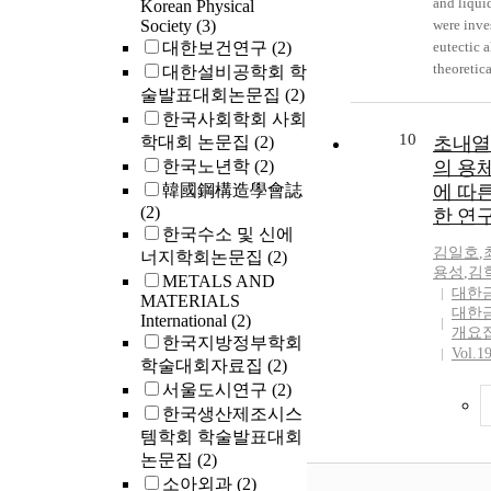
and liquid
Korean Physical
Society
(3)
were inve
대한보건연구
(2)
eutectic alloy. Th
theoretica
대한설비공학회 학
possible t
술발표대회논문집
(2)
Thomson o
한국사회학회 사회
measured 
10
학대회 논문집
(2)
초내열 
current de
한국노년학
(2)
의 용
temperature gr
韓國鋼構造學會誌
에 따
coefficien
(2)
한 연
interface
한국수소 및 신에
Thomson c
김일호
,
너지학회논문집
(2)
liquid-ph
용성
,
김
METALS AND
-9.04×10?
대한
MATERIALS
대한
International
(2)
개요
한국지방정부학회
Vol.1
학술대회자료집
(2)
서울도시연구
(2)
한국생산제조시스
템학회 학술발표대회
논문집
(2)
소아외과
(2)