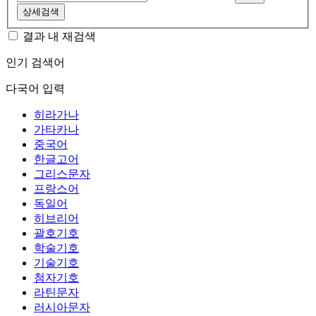
상세검색
결과 내 재검색
인기 검색어
다국어 입력
히라가나
가타카나
중국어
한글고어
그리스문자
프랑스어
독일어
히브리어
괄호기호
학술기호
기술기호
첨자기호
라틴문자
러시아문자