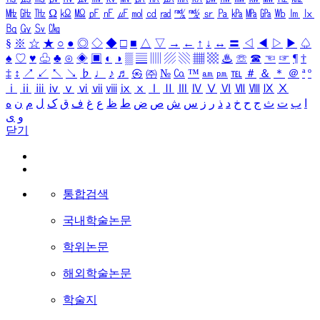
㎒
㎓
㎔
Ω
㏀
㏁
㎊
㎋
㎌
㏖
㏅
㎭
㎮
㎯
㏛
㎩
㎪
㎫
㎬
㏝
㏐
㏓
㏃
㏉
㏜
㏆
§
※
☆
★
○
●
◎
◇
◆
□
■
△
▽
→
←
↑
↓
↔
〓
◁
◀
▷
▶
♤
♠
♡
♥
♧
♣
⊙
◈
▣
◐
◑
▒
▤
▥
▨
▧
▦
▩
♨
☏
☎
☜
☞
¶
†
‡
↕
↗
↙
↖
↘
♭
♩
♪
♬
㉿
㈜
№
㏇
™
㏂
㏘
℡
＃
＆
＊
＠
ª
º
ⅰ
ⅱ
ⅲ
ⅳ
ⅴ
ⅵ
ⅶ
ⅷ
ⅸ
ⅹ
Ⅰ
Ⅱ
Ⅲ
Ⅳ
Ⅴ
Ⅵ
Ⅶ
Ⅷ
Ⅸ
Ⅹ
ا
ب
ت
ث
ج
ح
خ
د
ذ
ر
ز
س
ش
ص
ض
ط
ظ
ع
غ
ف
ق
ک
ل
م
ن
ه
و
ی
닫기
통합검색
국내학술논문
학위논문
해외학술논문
학술지