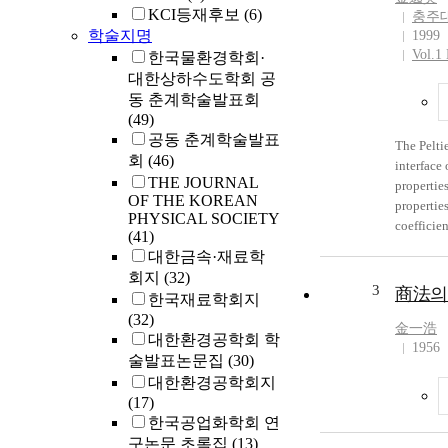
actuator.
KCI등재후보
(6)
충주
model was
학술지명
1999
mechanica
Vol.1 
한국물환경학회·
solder jo
대한상하수도학회 공
fatigue li
동 춘계학술발표회
(95.5Sn4.
(49)
was compa
공동 춘계학술발표
The Peltie
containe
회
(46)
interface 
applied l
THE JOURNAL
propertie
the lead-f
OF THE KOREAN
propertie
life than
PHYSICAL SOCIETY
coefficien
fatigue cr
(41)
conductiv
exterior s
대한금속·재료학
conductiv
propagate
회지
(32)
investigat
3
商法의
joints.
한국재료학회지
D.C,passa
(32)
during th
金一浩
대한환경공학회 학
Bi_2Te_3 
1956
술발표논문집
(30)
direction
대한환경공학회지
increase 
(17)
liquid by 
한국공업화학회 연
electrica
구논문 초록집
(13)
much and 