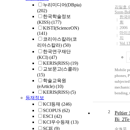
누리미디어(DBpia)
김일호
,
(202)
Soon-Bo
한국학술정보
한국
(KISS)
(177)
회
KISTI(ScienceON)
2006
마이
(141)
지
코리아스칼라(코
Vol.1
리아스칼라)
(50)
한국연구재단
(KCI)
(47)
KERIS(RISS)
(19)
교보문고(스콜라)
Mobile pr
(15)
phones, P
학술교육원
subjected
(eArticle)
(10)
mechanica
KERIS(RISS)
(5)
bending, 
등재정보
vibration.
KCI등재
(246)
bending t
SCOPUS
(62)
performed 
2
Pelti
ESCI
(42)
Special b
Bi_2
KCI우수등재
(13)
suitable 
developed
SCIE
(9)
金逸昊