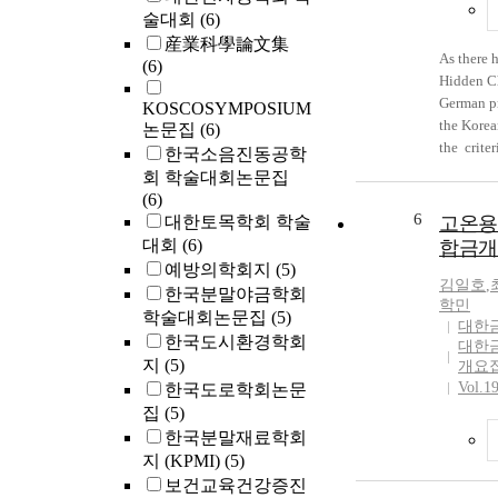
술대회
(6)
産業科學論文集
As there h
(6)
Hidden C
German p
KOSCOSYMPOSIUM
the Kore
논문집
(6)
the crite
한국소음진동공학
style Hid
회 학술대회논문집
them in a
(6)
this disse
6
대한토목학회 학술
고온용
First, it
대회
(6)
합금개
future res
예방의학회지
(5)
definitio
김일호
,
한국분말야금학회
Champions
학민
학술대회논문집
(5)
and unifo
대한
한국도시환경학회
대한
Second, it
지
(5)
개요
concepts
Vol.1
한국도로학회논문
present t
집
(5)
Third, it 
한국분말재료학회
research 
Champion
지 (KPMI)
(5)
literatur
보건교육건강증진