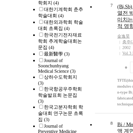
abroad, th
학회지
(4)
7
(Bi,Sb
performan
대한기계학회 춘추
열전 
the metho
학술대회
(4)
미치는 
performa
대한외과학회 학술
적 영
대회 초록집
(4)
한국전기전자재료
金逸昊
학회 추계학술대회논
충주
문집
(4)
2002
Vol.3 
最新醫學
(3)
Journal of
Soonchunhyang
Medical Science
(3)
상하수도학회지
TFTE(thin
(3)
modules o
한국항공우주학회
n-type Bi
학술발표회 논문집
fabricate
(3)
technique
한국고분자학회 학
and geome
술대회 연구논문 초록
performa
집
(3)
were inve
8
Bi / 
Journal of
thickness
액 계면
Preventive Medicine