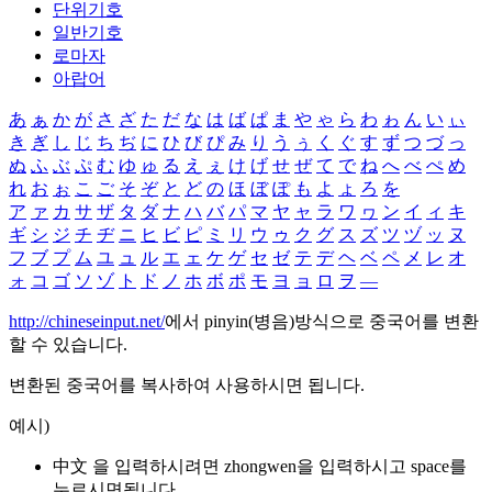
단위기호
일반기호
로마자
아랍어
あ
ぁ
か
が
さ
ざ
た
だ
な
は
ば
ぱ
ま
や
ゃ
ら
わ
ゎ
ん
い
ぃ
き
ぎ
し
じ
ち
ぢ
に
ひ
び
ぴ
み
り
う
ぅ
く
ぐ
す
ず
つ
づ
っ
ぬ
ふ
ぶ
ぷ
む
ゆ
ゅ
る
え
ぇ
け
げ
せ
ぜ
て
で
ね
へ
べ
ぺ
め
れ
お
ぉ
こ
ご
そ
ぞ
と
ど
の
ほ
ぼ
ぽ
も
よ
ょ
ろ
を
ア
ァ
カ
サ
ザ
タ
ダ
ナ
ハ
バ
パ
マ
ヤ
ャ
ラ
ワ
ヮ
ン
イ
ィ
キ
ギ
シ
ジ
チ
ヂ
ニ
ヒ
ビ
ピ
ミ
リ
ウ
ゥ
ク
グ
ス
ズ
ツ
ヅ
ッ
ヌ
フ
ブ
プ
ム
ユ
ュ
ル
エ
ェ
ケ
ゲ
セ
ゼ
テ
デ
ヘ
ベ
ペ
メ
レ
オ
ォ
コ
ゴ
ソ
ゾ
ト
ド
ノ
ホ
ボ
ポ
モ
ヨ
ョ
ロ
ヲ
―
http://chineseinput.net/
에서 pinyin(병음)방식으로 중국어를 변환
할 수 있습니다.
변환된 중국어를 복사하여 사용하시면 됩니다.
예시)
中文 을 입력하시려면
zhongwen
을 입력하시고 space를
누르시면됩니다.