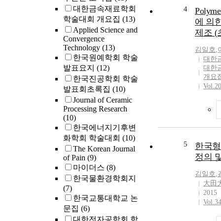
대한금속재료학회
4
merit enh
Poly
학술대회 개요집
(13)
reverse c
에 의한
crystal w
Applied Science and
제조 (
Convergence
thermoele
Technology
(13)
changed s
김일호
,
한국원예학회 학술
대한
발표요지
(12)
대한
개요
한국진공학회 학술
Vol.2
발표회초록집
(10)
Journal of Ceramic
Processing Research
(10)
한국에너지기후변
화학회 학술대회
(10)
5
한국형
The Korean Journal
정의 
of Pain
(9)
마이더스
(8)
김일호
,
한국물환경학회지
大田
(7)
2015
한국교통대학교 논
Vol.3
문집
(6)
대한전자공학회 학