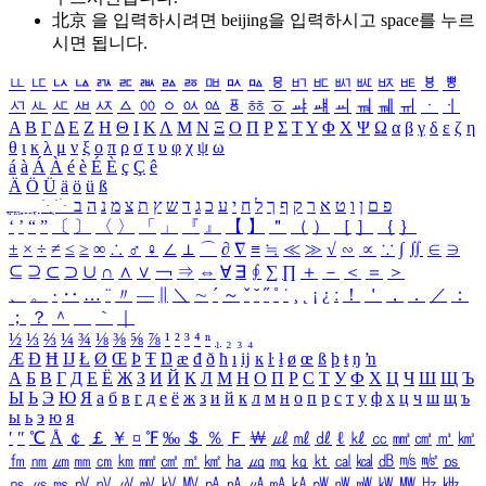
北京 을 입력하시려면
beijing
을 입력하시고 space를 누르
시면 됩니다.
ㅥ
ㅦ
ㅧ
ㅨ
ㅩ
ㅪ
ㅫ
ㅬ
ㅭ
ㅮ
ㅯ
ㅰ
ㅱ
ㅲ
ㅳ
ㅴ
ㅵ
ㅶ
ㅷ
ㅸ
ㅹ
ㅺ
ㅻ
ㅼ
ㅽ
ㅾ
ㅿ
ㆀ
ㆁ
ㆂ
ㆃ
ㆄ
ㆅ
ㆆ
ㆇ
ㆈ
ㆉ
ㆊ
ㆋ
ㆌ
ㆍ
ㆎ
Α
Β
Γ
Δ
Ε
Ζ
Η
Θ
Ι
Κ
Λ
Μ
Ν
Ξ
Ο
Π
Ρ
Σ
Τ
Υ
Φ
Χ
Ψ
Ω
α
β
γ
δ
ε
ζ
η
θ
ι
κ
λ
μ
ν
ξ
ο
π
ρ
σ
τ
υ
φ
χ
ψ
ω
á
à
Á
À
é
è
É
È
ç
Ç
ê
Ä
Ö
Ü
ä
ö
ü
ß
ְ
ֳ
ֲ
ֱ
ָ
ַ
ֵ
ֶ
ִ
ֹ
ּ
ֻ
ׂ
ׁ
ּ
ב
ה
נ
מ
צ
ת
ץ
ש
ד
ג
כ
ע
י
ח
ל
ך
ף
ק
ר
א
ט
ו
ן
ם
פ
‘
’
“
”
〔
〕
〈
〉
「
」
『
』
【
】
＂
（
）
［
］
｛
｝
±
×
÷
≠
≤
≥
∞
∴
♂
♀
∠
⊥
⌒
∂
∇
≡
≒
≪
≫
√
∽
∝
∵
∫
∬
∈
∋
⊆
⊇
⊂
⊃
∪
∩
∧
∨
￢
⇒
⇔
∀
∃
∮
∑
∏
＋
－
＜
＝
＞
、
。
·
‥
…
¨
〃
―
∥
＼
∼
´
～
ˇ
˘
˝
˚
˙
¸
˛
¡
¿
ː
！
＇
，
．
／
：
；
？
＾
＿
｀
｜
½
⅓
⅔
¼
¾
⅛
⅜
⅝
⅞
¹
²
³
⁴
ⁿ
₁
₂
₃
₄
Æ
Ð
Ħ
Ĳ
Ł
Ø
Œ
Þ
Ŧ
Ŋ
æ
đ
ð
ħ
ı
ĳ
ĸ
ŀ
ł
ø
œ
ß
þ
ŧ
ŋ
ŉ
А
Б
В
Г
Д
Е
Ё
Ж
З
И
Й
К
Л
М
Н
О
П
Р
С
Т
У
Ф
Х
Ц
Ч
Ш
Щ
Ъ
Ы
Ь
Э
Ю
Я
а
б
в
г
д
е
ё
ж
з
и
й
к
л
м
н
о
п
р
с
т
у
ф
х
ц
ч
ш
щ
ъ
ы
ь
э
ю
я
′
″
℃
Å
￠
￡
￥
¤
℉
‰
＄
％
Ｆ
￦
㎕
㎖
㎗
ℓ
㎘
㏄
㎣
㎤
㎥
㎦
㎙
㎚
㎛
㎜
㎝
㎞
㎟
㎠
㎡
㎢
㏊
㎍
㎎
㎏
㏏
㎈
㎉
㏈
㎧
㎨
㎰
㎱
㎲
㎳
㎴
㎵
㎶
㎷
㎸
㎹
㎀
㎁
㎂
㎃
㎄
㎺
㎻
㎽
㎾
㎿
㎐
㎑