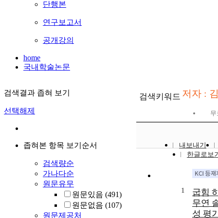
단행본
연구보고서
공개강의
home
국내학술논문
저자 :
검색결과 좁혀 보기
검색키워드
선택해제
무
좁혀본 항목 보기순서
내보내기
한글로보
검색량순
가나다순
원문유무
1
굽힘 
원문있음
(491)
무연 
원문없음
(107)
성 평
원문제공처