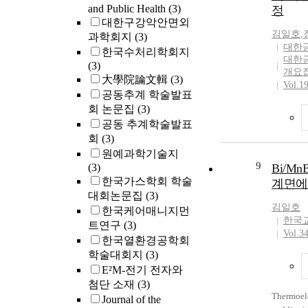
p/n coupl
and Public Health
(3)
정
measured 
대한구강악안면외
character
김일호
,
과학회지
(3)
were comp
대한
한국수처리학회지
obtained 
대한
(3)
simulatio
개요
大學院論文輯
(3)
analysis 
Vol.1
공동추계 학술발표
method).
회 논문집
(3)
공동 추계학술발표
회
(3)
원예과학기술지
9
(3)
Bi/M
한국가스학회 학술
계면에
대회논문집
(3)
김일호
한국케어매니지먼
한국
트연구
(3)
Vol.3
한국열환경공학회
학술대회지
(3)
E²M-전기 전자와
첨단 소재
(3)
Thermoelec
Journal of the